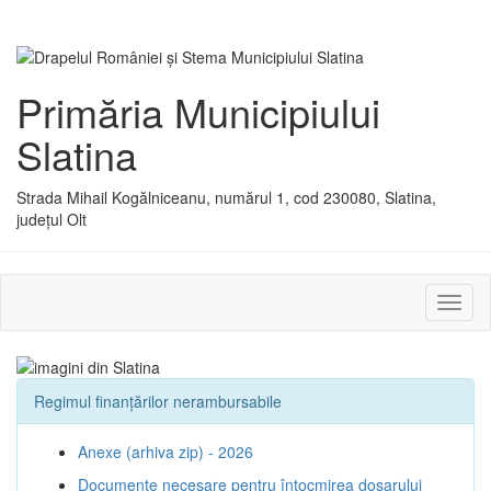
Primăria Municipiului
Slatina
Strada Mihail Kogălniceanu, numărul 1, cod 230080, Slatina,
județul Olt
Activ
sau
dezac
meniu
Regimul finanțărilor nerambursabile
Anexe (arhiva zip) - 2026
Documente necesare pentru întocmirea dosarului