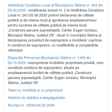
Hotărârea Consiliului Local al Municipiului Slatina nr. 443 din
30.09.2025
- modificarea anexei nr. 2 la Hotărârea Consiliului
Local nr. 261/25.06.2025 privind declararea de utilitate
publică şi de interes local şi aprobarea amplasamentului
pentru lucrarea de utilitate publică de interes local
„Construire parcare supraetajată, Cartier Eugen Ionescu,
Muncipiul Slatina, Judeţul Olt”, situat în municipiul Slatina şi
declanşarea procedurii de expropriere a imobilelor cuprinse
în coridorul de expropriere, cu modificările şi completările
ulterioare
Dispoziția Primarului Municipiului Slatina nr. 1458 din
20.10.2025
- exproprierea imobilelor proprietate privată, care
constituie coridorul de expropriere, situate pe
amplasamentul lucrării de utilitate publică „Construire
parcare supraetajată, Cartier Eugen Ionescu, Municipiul
Slatina, Județul Olt”
Tabel cu imobilele și cu proprietarii
Hotărâri de stabilire a despăgubirilor
Anunțul nr. 18594/24.02.2026