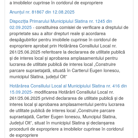
a imobilelor cuprinse în coridorul de expropriere
Anunțul nr. 81867 din 12.08.2025
Dispoziția Primarului Municipiului Slatina nr. 1245 din
02.09.2025
- constituirea comisiei de verificare a dreptului de
proprietate sau a altor drepturi reale și acordarea
despăgubirilor pentru imobilele cuprinse în coridorul de
expropriere aprobat prin Hotărârea Consiliului Local nr.
261/25.06.2025 referitoare la declararea de utilitate publică
și de interes local și aprobarea amplasamentului pentru
lucrarea de utilitate publică de interes local „Construire
parcare supraetajată, situată în Cartierul Eugen Ionescu,
municipiul Slatina, județul Olt”
Hotărârea Consiliului Local al Municipiului Slatina nr. 416 din
15.09.2025
- modificarea Hotărârii Consiliului Local nr.
261/25.06.2025 privind declararea de utilitate publică și de
interes local și aprobarea amplasamentului pentru lucrarea
de utilitate publică de interes local „Construire parcare
supraetajată, Cartier Eugen Ionescu, Muncipiul Slatina,
Județul Olt”, situat în municipiul Slatina și declanșarea
procedurii de expropriere a imobilelor cuprinse în coridorul
de expropriere