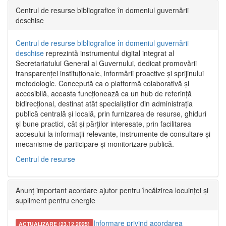
Centrul de resurse bibliografice în domeniul guvernării
deschise
Centrul de resurse bibliografice în domeniul guvernării
deschise
reprezintă instrumentul digital integrat al
Secretariatului General al Guvernului, dedicat promovării
transparenței instituționale, informării proactive și sprijinului
metodologic. Concepută ca o platformă colaborativă și
accesibilă, aceasta funcționează ca un hub de referință
bidirecțional, destinat atât specialiștilor din administrația
publică centrală și locală, prin furnizarea de resurse, ghiduri
și bune practici, cât și părților interesate, prin facilitarea
accesului la informații relevante, instrumente de consultare și
mecanisme de participare și monitorizare publică.
Centrul de resurse
Anunț important acordare ajutor pentru încălzirea locuinței și
supliment pentru energie
Informare privind acordarea
ACTUALIZARE (23.12.2025)