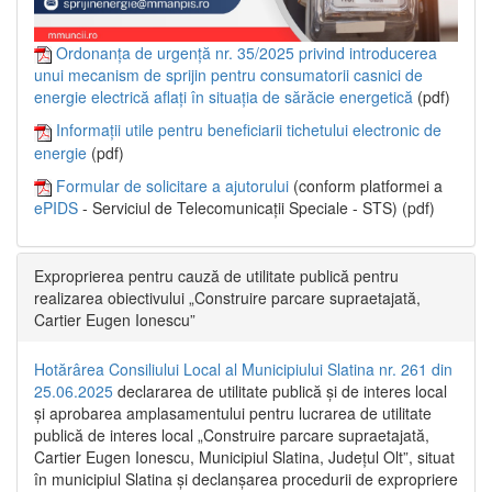
Ordonanța de urgență nr. 35/2025 privind introducerea
unui mecanism de sprijin pentru consumatorii casnici de
energie electrică aflați în situația de sărăcie energetică
(pdf)
Informații utile pentru beneficiarii tichetului electronic de
energie
(pdf)
Formular de solicitare a ajutorului
(conform platformei a
ePIDS
- Serviciul de Telecomunicații Speciale - STS) (pdf)
Exproprierea pentru cauză de utilitate publică pentru
realizarea obiectivului „Construire parcare supraetajată,
Cartier Eugen Ionescu”
Hotărârea Consiliului Local al Municipiului Slatina nr. 261 din
25.06.2025
declararea de utilitate publică și de interes local
și aprobarea amplasamentului pentru lucrarea de utilitate
publică de interes local „Construire parcare supraetajată,
Cartier Eugen Ionescu, Municipiul Slatina, Județul Olt”, situat
în municipiul Slatina și declanșarea procedurii de expropriere