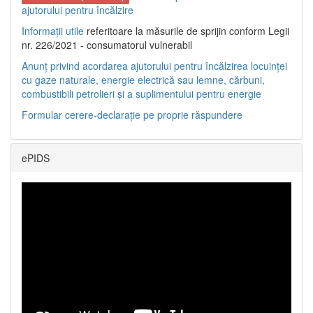
ajutorului pentru încălzire
Informații utile
referitoare la măsurile de sprijin conform Legii
nr. 226/2021 - consumatorul vulnerabil
Anunț privind acordarea ajutorului pentru încălzirea locuinței
cu gaze naturale, energie electrică sau lemne, cărbuni,
combustibili petrolieri și a suplimentului pentru energie
Formular cerere-declarație pe proprie răspundere
ePIDS