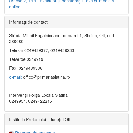
(Anexa 2)
DDI - Executori judecătorești
Taxe şi impozite
online
Informaţii de contact
Strada Mihail Kogălniceanu, numărul 1, Slatina, Olt, cod
230080
Telefon 0249439377, 0249439233
Telverde 0349919
Fax: 0249439336
e-mail:
office@primariaslatina.ro
Intervenții Poliția Locală Slatina
0249954, 0249422245
Instituția Prefectului - Județul Olt
Program de audiențe