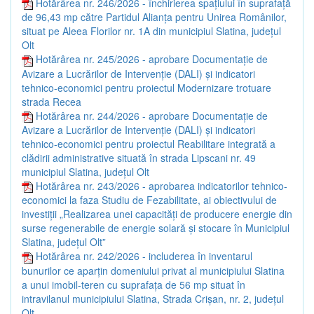
Hotărârea nr. 246/2026 - închirierea spațiului în suprafață
de 96,43 mp către Partidul Alianța pentru Unirea Românilor,
situat pe Aleea Florilor nr. 1A din municipiul Slatina, județul
Olt
Hotărârea nr. 245/2026 - aprobare Documentație de
Avizare a Lucrărilor de Intervenție (DALI) și indicatori
tehnico-economici pentru proiectul Modernizare trotuare
strada Recea
Hotărârea nr. 244/2026 - aprobare Documentație de
Avizare a Lucrărilor de Intervenție (DALI) și indicatori
tehnico-economici pentru proiectul Reabilitare integrată a
clădirii administrative situată în strada Lipscani nr. 49
municipiul Slatina, județul Olt
Hotărârea nr. 243/2026 - aprobarea indicatorilor tehnico-
economici la faza Studiu de Fezabilitate, ai obiectivului de
investiții „Realizarea unei capacități de producere energie din
surse regenerabile de energie solară și stocare în Municipiul
Slatina, județul Olt”
Hotărârea nr. 242/2026 - includerea în inventarul
bunurilor ce aparțin domeniului privat al municipiului Slatina
a unui imobil-teren cu suprafața de 56 mp situat în
intravilanul municipiului Slatina, Strada Crișan, nr. 2, județul
Olt