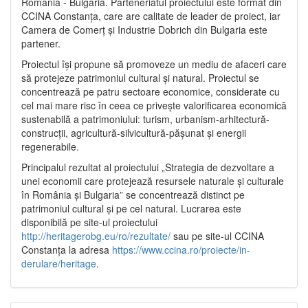
România - Bulgaria. Parteneriatul proiectului este format din
CCINA Constanța, care are calitate de leader de proiect, iar
Camera de Comerț și Industrie Dobrich din Bulgaria este
partener.
Proiectul își propune să promoveze un mediu de afaceri care
să protejeze patrimoniul cultural și natural. Proiectul se
concentrează pe patru sectoare economice, considerate cu
cel mai mare risc în ceea ce privește valorificarea economică
sustenabilă a patrimoniului: turism, urbanism-arhitectură-
construcții, agricultură-silvicultură-pășunat și energii
regenerabile.
Principalul rezultat al proiectului „Strategia de dezvoltare a
unei economii care protejează resursele naturale și culturale
în România și Bulgaria” se concentrează distinct pe
patrimoniul cultural și pe cel natural. Lucrarea este
disponibilă pe site-ul proiectului
http://heritagerobg.eu/ro/rezultate/
sau pe site-ul CCINA
Constanța la adresa
https://www.ccina.ro/proiecte/in-
derulare/heritage
.