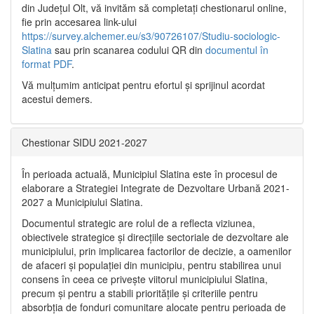
din Județul Olt, vă invităm să completați chestionarul online,
fie prin accesarea link-ului
https://survey.alchemer.eu/s3/90726107/Studiu-sociologic-
Slatina
sau prin scanarea codului QR din
documentul în
format PDF
.
Vă mulţumim anticipat pentru efortul şi sprijinul acordat
acestui demers.
Chestionar SIDU 2021-2027
În perioada actuală, Municipiul Slatina este în procesul de
elaborare a Strategiei Integrate de Dezvoltare Urbană 2021‐
2027 a Municipiului Slatina.
Documentul strategic are rolul de a reflecta viziunea,
obiectivele strategice și direcțiile sectoriale de dezvoltare ale
municipiului, prin implicarea factorilor de decizie, a oamenilor
de afaceri și populației din municipiu, pentru stabilirea unui
consens în ceea ce privește viitorul municipiului Slatina,
precum și pentru a stabili prioritățile și criteriile pentru
absorbția de fonduri comunitare alocate pentru perioada de