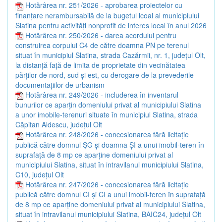
Hotărârea nr. 251/2026 - aprobarea proiectelor cu
finanțare nerambursabilă de la bugetul lcoal al municipiului
Slatina pentru activități nonprofit de interes local în anul 2026
Hotărârea nr. 250/2026 - darea acordului pentru
construirea corpului C4 de către doamna PN pe terenul
situat în municipiul Slatina, strada Cazărmii, nr. 1, județul Olt,
la distanță față de limita de proprietate din vecinătatea
părților de nord, sud și est, cu derogare de la prevederile
documentațiilor de urbanism
Hotărârea nr. 249/2026 - includerea în inventarul
bunurilor ce aparțin domeniului privat al municipiului Slatina
a unor imobile-terenuri situate în municipiul Slatina, strada
Căpitan Aldescu, județul Olt
Hotărârea nr. 248/2026 - concesionarea fără licitație
publică către domnul ȘG și doamna ȘI a unui imobil-teren în
suprafață de 8 mp ce aparține domeniului privat al
municipiului Slatina, situat în intravilanul municipiului Slatina,
C10, județul Olt
Hotărârea nr. 247/2026 - concesionarea fără licitație
publică către domnul CI și CI a unui imobil-teren în suprafață
de 8 mp ce aparține domeniului privat al municipiului Slatina,
situat în intravilanul municipiului Slatina, BAIC24, județul Olt