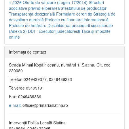
> 2026
Oferte de vânzare (Legea 17/2014)
Structuri
asociative privind eliberarea atestatului de producător
Transparenţa decizională
Formulare cereri tip
Strategia de
dezvoltare durabilă
Proiecte cu finanţare internaţională
Proiecte de hotărâre
Deschiderea procedurii succesorale
(Anexa 2)
DDI - Executori judecătorești
Taxe şi impozite
online
Informaţii de contact
Strada Mihail Kogălniceanu, numărul 1, Slatina, Olt, cod
230080
Telefon 0249439377, 0249439233
Telverde 0349919
Fax: 0249439336
e-mail:
office@primariaslatina.ro
Intervenții Poliția Locală Slatina
0249954, 0249422245