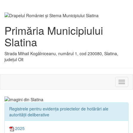
Primăria Municipiului
Slatina
Strada Mihail Kogălniceanu, numărul 1, cod 230080, Slatina,
județul Olt
Activ
sau
dezac
meniu
Registrele pentru evidența proiectelor de hotărâri ale
autorității deliberative
2025