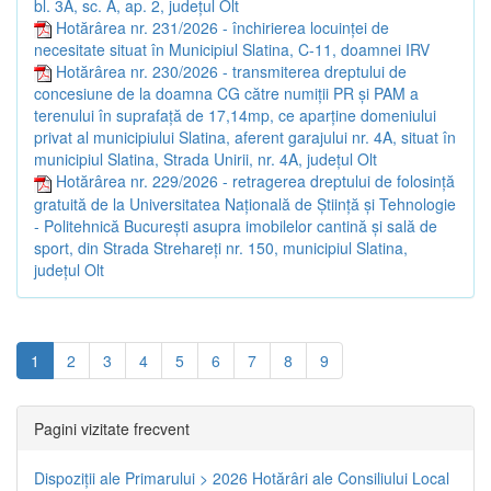
bl. 3A, sc. A, ap. 2, județul Olt
Hotărârea nr. 231/2026 - închirierea locuinței de
necesitate situat în Municipiul Slatina, C-11, doamnei IRV
Hotărârea nr. 230/2026 - transmiterea dreptului de
concesiune de la doamna CG către numiții PR și PAM a
terenului în suprafață de 17,14mp, ce aparține domeniului
privat al municipiului Slatina, aferent garajului nr. 4A, situat în
municipiul Slatina, Strada Unirii, nr. 4A, județul Olt
Hotărârea nr. 229/2026 - retragerea dreptului de folosință
gratuită de la Universitatea Națională de Știință și Tehnologie
- Politehnică București asupra imobilelor cantină și sală de
sport, din Strada Strehareți nr. 150, municipiul Slatina,
județul Olt
1
2
3
4
5
6
7
8
9
Pagini vizitate frecvent
Dispoziţii ale Primarului > 2026
Hotărâri ale Consiliului Local