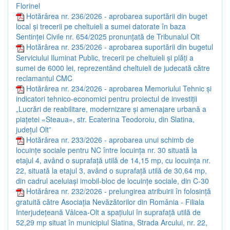
Florinel
Hotărârea nr. 236/2026 - aprobarea suportării din buget
local și trecerii pe cheltuieli a sumei datorate în baza
Sentinței Civile nr. 654/2025 pronunțată de Tribunalul Olt
Hotărârea nr. 235/2026 - aprobarea suportării din bugetul
Serviciului Iluminat Public, trecerii pe cheltuieli și plăți a
sumei de 6000 lei, reprezentând cheltuieli de judecată către
reclamantul CMC
Hotărârea nr. 234/2026 - aprobarea Memoriului Tehnic și
indicatori tehnico-economici pentru proiectul de investiții
„Lucrări de reabilitare, modernizare și amenajare urbană a
piațetei «Steaua», str. Ecaterina Teodoroiu, din Slatina,
județul Olt”
Hotărârea nr. 233/2026 - aprobarea unui schimb de
locuințe sociale pentru NC între locuința nr. 30 situată la
etajul 4, având o suprafață utilă de 14,15 mp, cu locuința nr.
22, situată la etajul 3, având o suprafață utilă de 30,64 mp,
din cadrul aceluiași imobil-bloc de locuințe sociale, din C-30
Hotărârea nr. 232/2026 - prelungirea atribuirii în folosință
gratuită către Asociația Nevăzătorilor din România - Filiala
Interjudețeană Vâlcea-Olt a spațiului în suprafață utilă de
52,29 mp situat în municipiul Slatina, Strada Arcului, nr. 22,