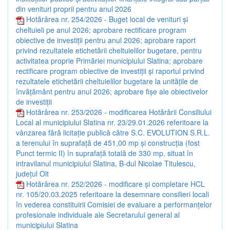
din venituri proprii pentru anul 2026
Hotărârea nr. 254/2026 - Buget local de venituri şi
cheltuieli pe anul 2026; aprobare rectificare program
obiective de investiţii pentru anul 2026; aprobare raport
privind rezultatele etichetării cheltuielilor bugetare, pentru
activitatea proprie Primăriei municipiului Slatina; aprobare
rectificare program obiective de investiţii şi raportul privind
rezultatele etichetării cheltuielilor bugetare la unităţile de
învăţământ pentru anul 2026; aprobare fişe ale obiectivelor
de investiţii
Hotărârea nr. 253/2026 - modificarea Hotărârii Consiliului
Local al municipiului Slatina nr. 23/29.01.2026 referitoare la
vânzarea fără licitație publică către S.C. EVOLUTION S.R.L.
a terenului în suprafață de 451,00 mp și construcția (fost
Punct termic II) în suprafață totală de 330 mp, situat în
intravilanul municipiului Slatina, B-dul Nicolae Titulescu,
județul Olt
Hotărârea nr. 252/2026 - modificare și completare HCL
nr. 105/20.03.2025 referitoare la desemnare consilieri locali
în vederea constituirii Comisiei de evaluare a performanțelor
profesionale individuale ale Secretarului general al
municipiului Slatina