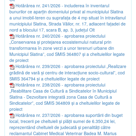
Hotărârea nr. 241/2026 - includerea în inventarul
bunurilor ce aparțin domeniului privat al municipiului Slatina
a unui imobil-teren cu suprafața de 4 mp situat în intravilanul
municipiului Slatina, Strada Văilor, nr. 17, adiacent fațadei de
nord a blocului 17, scara B, ap. 3, județul Olt
Hotărârea nr. 240/2026 - aprobarea proiectului
„Conservarea și protejarea ecosistemului natural prin
transformarea în zone verzi a unor terenuri urbane din
Municipiul Slatina”, cod SMIS 364807 și a cheltuielilor legate
de proiect
Hotărârea nr. 239/2026 - aprobarea proiectului „Realizare
grădină de vară și centru de interacțiune socio-cultural”, cod
SMIS 364794 și a cheltuielilor legate de proiect
Hotărârea nr. 238/2026 - aprobarea proiectului
„Reabilitare Casa de Cultură a Sindicatelor în Municipiul
Slatina - Dezvoltare integrată zona Casa de Cultură a
Sindicatelor”, cod SMIS 364809 și a cheltuielilor legate de
proiect
Hotărârea nr. 237/2026 - aprobarea suportării din buget
local, trecerii pe cheltuieli și plății sumei de 6.350,24 lei,
reprezentând cheltuieli de judecată și penalități către
reclamantul Cabinet Medical Veterinar Badea M. Marius