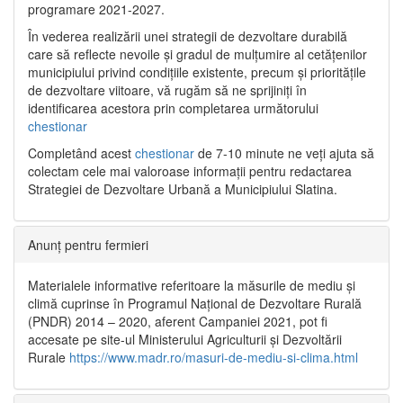
programare 2021-2027.
În vederea realizării unei strategii de dezvoltare durabilă
care să reflecte nevoile și gradul de mulțumire al cetățenilor
municipiului privind condițiile existente, precum și prioritățile
de dezvoltare viitoare, vă rugăm să ne sprijiniți în
identificarea acestora prin completarea următorului
chestionar
Completând acest
chestionar
de 7-10 minute ne veți ajuta să
colectam cele mai valoroase informații pentru redactarea
Strategiei de Dezvoltare Urbană a Municipiului Slatina.
Anunț pentru fermieri
Materialele informative referitoare la măsurile de mediu și
climă cuprinse în Programul Național de Dezvoltare Rurală
(PNDR) 2014 – 2020, aferent Campaniei 2021, pot fi
accesate pe site-ul Ministerului Agriculturii și Dezvoltării
Rurale
https://www.madr.ro/masuri-de-mediu-si-clima.html