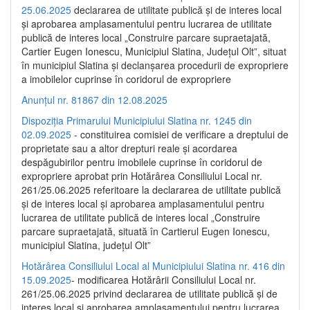
25.06.2025
declararea de utilitate publică și de interes local
și aprobarea amplasamentului pentru lucrarea de utilitate
publică de interes local „Construire parcare supraetajată,
Cartier Eugen Ionescu, Municipiul Slatina, Județul Olt”, situat
în municipiul Slatina și declanșarea procedurii de expropriere
a imobilelor cuprinse în coridorul de expropriere
Anunțul nr. 81867 din 12.08.2025
Dispoziția Primarului Municipiului Slatina nr. 1245 din
02.09.2025
- constituirea comisiei de verificare a dreptului de
proprietate sau a altor drepturi reale și acordarea
despăgubirilor pentru imobilele cuprinse în coridorul de
expropriere aprobat prin Hotărârea Consiliului Local nr.
261/25.06.2025 referitoare la declararea de utilitate publică
și de interes local și aprobarea amplasamentului pentru
lucrarea de utilitate publică de interes local „Construire
parcare supraetajată, situată în Cartierul Eugen Ionescu,
municipiul Slatina, județul Olt”
Hotărârea Consiliului Local al Municipiului Slatina nr. 416 din
15.09.2025
- modificarea Hotărârii Consiliului Local nr.
261/25.06.2025 privind declararea de utilitate publică și de
interes local și aprobarea amplasamentului pentru lucrarea