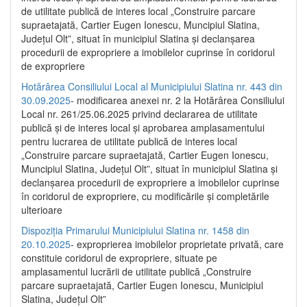
de utilitate publică de interes local „Construire parcare
supraetajată, Cartier Eugen Ionescu, Muncipiul Slatina,
Județul Olt”, situat în municipiul Slatina și declanșarea
procedurii de expropriere a imobilelor cuprinse în coridorul
de expropriere
Hotărârea Consiliului Local al Municipiului Slatina nr. 443 din
30.09.2025
- modificarea anexei nr. 2 la Hotărârea Consiliului
Local nr. 261/25.06.2025 privind declararea de utilitate
publică şi de interes local şi aprobarea amplasamentului
pentru lucrarea de utilitate publică de interes local
„Construire parcare supraetajată, Cartier Eugen Ionescu,
Muncipiul Slatina, Judeţul Olt”, situat în municipiul Slatina şi
declanşarea procedurii de expropriere a imobilelor cuprinse
în coridorul de expropriere, cu modificările şi completările
ulterioare
Dispoziția Primarului Municipiului Slatina nr. 1458 din
20.10.2025
- exproprierea imobilelor proprietate privată, care
constituie coridorul de expropriere, situate pe
amplasamentul lucrării de utilitate publică „Construire
parcare supraetajată, Cartier Eugen Ionescu, Municipiul
Slatina, Județul Olt”