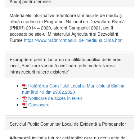
Anunț pentru fermieri
Materialele informative referitoare la măsurile de mediu și
climă cuprinse în Programul Național de Dezvoltare Rurală
(PNDR) 2014 – 2020, aferent Campaniei 2021, pot fi
accesate pe site-ul Ministerului Agriculturii și Dezvoltării
Rurale
https://www.madr.ro/masuri-de-mediu-si-clima.html
Expropriere pentru lucrarea de utilitate publică de interes
local „Realizare variantă ocolitoare prin modernizarea
infrastructurii rutiere existente”
Hotărârea Consiliului Local al Municipiului Slatina
numărul 49 din 29.02.2020
Notificare de acces în teren
Convocare
Serviciul Public Comunitar Local de Evidență a Persoanelor
Adresează invitația tuturor cetățenilor care nu dețin acte de