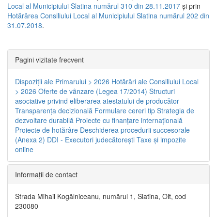
Local al Municipiului Slatina numărul 310 din 28.11.2017
și prin
Hotărârea Consiliului Local al Municipiului Slatina numărul 202 din
31.07.2018
.
Pagini vizitate frecvent
Dispoziţii ale Primarului > 2026
Hotărâri ale Consiliului Local
> 2026
Oferte de vânzare (Legea 17/2014)
Structuri
asociative privind eliberarea atestatului de producător
Transparenţa decizională
Formulare cereri tip
Strategia de
dezvoltare durabilă
Proiecte cu finanţare internaţională
Proiecte de hotărâre
Deschiderea procedurii succesorale
(Anexa 2)
DDI - Executori judecătorești
Taxe şi impozite
online
Informaţii de contact
Strada Mihail Kogălniceanu, numărul 1, Slatina, Olt, cod
230080