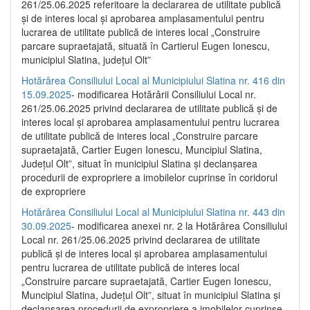
261/25.06.2025 referitoare la declararea de utilitate publică
și de interes local și aprobarea amplasamentului pentru
lucrarea de utilitate publică de interes local „Construire
parcare supraetajată, situată în Cartierul Eugen Ionescu,
municipiul Slatina, județul Olt”
Hotărârea Consiliului Local al Municipiului Slatina nr. 416 din
15.09.2025
- modificarea Hotărârii Consiliului Local nr.
261/25.06.2025 privind declararea de utilitate publică și de
interes local și aprobarea amplasamentului pentru lucrarea
de utilitate publică de interes local „Construire parcare
supraetajată, Cartier Eugen Ionescu, Muncipiul Slatina,
Județul Olt”, situat în municipiul Slatina și declanșarea
procedurii de expropriere a imobilelor cuprinse în coridorul
de expropriere
Hotărârea Consiliului Local al Municipiului Slatina nr. 443 din
30.09.2025
- modificarea anexei nr. 2 la Hotărârea Consiliului
Local nr. 261/25.06.2025 privind declararea de utilitate
publică şi de interes local şi aprobarea amplasamentului
pentru lucrarea de utilitate publică de interes local
„Construire parcare supraetajată, Cartier Eugen Ionescu,
Muncipiul Slatina, Judeţul Olt”, situat în municipiul Slatina şi
declanşarea procedurii de expropriere a imobilelor cuprinse