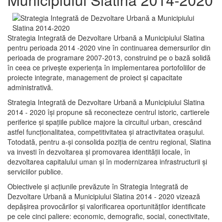
Strategia Integrată de Dezvoltare Urbană a Municipiului Slatina
pentru perioada 2014 -2020 vine în continuarea demersurilor din
perioada de programare 2007-2013, construind pe o bază solidă
în ceea ce priveşte experienţa în implementarea portofoliilor de
proiecte integrate, management de proiect și capacitate
administrativă.
Strategia Integrată de Dezvoltare Urbană a Municipiului Slatina
2014 - 2020 își propune să reconecteze centrul istoric, cartierele
periferice şi spaţiile publice majore la circuitul urban, crescând
astfel funcţionalitatea, competitivitatea şi atractivitatea oraşului.
Totodată, pentru a-şi consolida poziţia de centru regional, Slatina
va investi în dezvoltarea şi promovarea identităţii locale, în
dezvoltarea capitalului uman şi în modernizarea infrastructurii şi
serviciilor publice.
Obiectivele şi acţiunile prevăzute în Strategia Integrată de
Dezvoltare Urbană a Municipiului Slatina 2014 - 2020 vizează
depășirea provocărilor şi valorificarea oportunităţilor identificate
pe cele cinci paliere: economic, demografic, social, conectivitate,