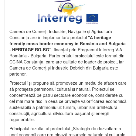
Camera de Comerț, Industrie, Navigație și Agricultură
Constanța are în implementare proiectul
“A heritage
friendly cross-border economy in România and Bulgaria
- HERITAGE RO-BG”
, finanțat prin Programul Interreg V-A
România - Bulgaria. Parteneriatul proiectului este format din
CCINA Constanța, care are calitate de leader de proiect, iar
Camera de Comerț și Industrie Dobrich din Bulgaria este
partener.
Proiectul își propune să promoveze un mediu de afaceri care
să protejeze patrimoniul cultural și natural. Proiectul se
concentrează pe patru sectoare economice, considerate cu
cel mai mare risc în ceea ce privește valorificarea economică
sustenabilă a patrimoniului: turism, urbanism-arhitectură-
construcții, agricultură-silvicultură-pășunat și energii
regenerabile.
Principalul rezultat al proiectului „Strategia de dezvoltare a
unei economii care protejează resursele naturale și culturale