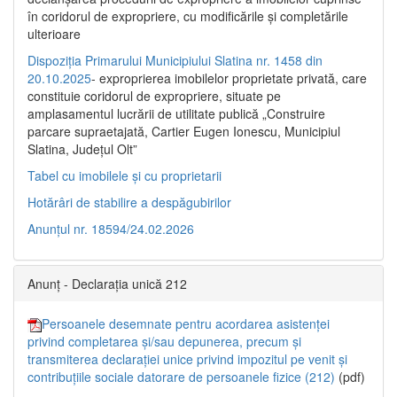
în coridorul de expropriere, cu modificările şi completările
ulterioare
Dispoziția Primarului Municipiului Slatina nr. 1458 din
20.10.2025
- exproprierea imobilelor proprietate privată, care
constituie coridorul de expropriere, situate pe
amplasamentul lucrării de utilitate publică „Construire
parcare supraetajată, Cartier Eugen Ionescu, Municipiul
Slatina, Județul Olt”
Tabel cu imobilele și cu proprietarii
Hotărâri de stabilire a despăgubirilor
Anunțul nr. 18594/24.02.2026
Anunț - Declarația unică 212
Persoanele desemnate pentru acordarea asistenței
privind completarea și/sau depunerea, precum și
transmiterea declarației unice privind impozitul pe venit și
contribuțiile sociale datorare de persoanele fizice (212)
(pdf)