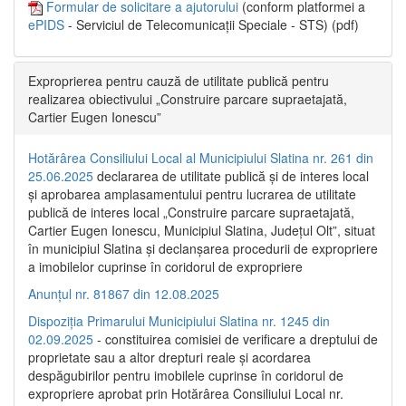
Formular de solicitare a ajutorului
(conform platformei a
ePIDS
- Serviciul de Telecomunicații Speciale - STS) (pdf)
Exproprierea pentru cauză de utilitate publică pentru
realizarea obiectivului „Construire parcare supraetajată,
Cartier Eugen Ionescu”
Hotărârea Consiliului Local al Municipiului Slatina nr. 261 din
25.06.2025
declararea de utilitate publică și de interes local
și aprobarea amplasamentului pentru lucrarea de utilitate
publică de interes local „Construire parcare supraetajată,
Cartier Eugen Ionescu, Municipiul Slatina, Județul Olt”, situat
în municipiul Slatina și declanșarea procedurii de expropriere
a imobilelor cuprinse în coridorul de expropriere
Anunțul nr. 81867 din 12.08.2025
Dispoziția Primarului Municipiului Slatina nr. 1245 din
02.09.2025
- constituirea comisiei de verificare a dreptului de
proprietate sau a altor drepturi reale și acordarea
despăgubirilor pentru imobilele cuprinse în coridorul de
expropriere aprobat prin Hotărârea Consiliului Local nr.