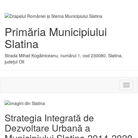
Primăria Municipiului
Slatina
Strada Mihail Kogălniceanu, numărul 1, cod 230080, Slatina,
județul Olt
Activ
sau
dezac
meniu
Strategia Integrată de
Dezvoltare Urbană a
Municipiului Slatina 2014-2020