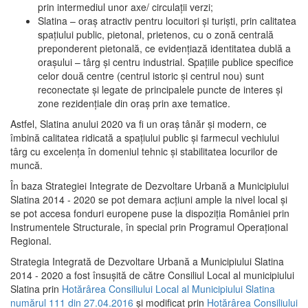
prin intermediul unor axe/ circulații verzi;
Slatina – oraş atractiv pentru locuitori şi turişti, prin calitatea
spaţiului public, pietonal, prietenos, cu o zonă centrală
preponderent pietonală, ce evidenţiază identitatea dublă a
oraşului – târg şi centru industrial. Spaţiile publice specifice
celor două centre (centrul istoric şi centrul nou) sunt
reconectate şi legate de principalele puncte de interes şi
zone rezidenţiale din oraş prin axe tematice.
Astfel, Slatina anului 2020 va fi un oraş tânăr şi modern, ce
îmbină calitatea ridicată a spaţiului public şi farmecul vechiului
târg cu excelenţa în domeniul tehnic şi stabilitatea locurilor de
muncă.
În baza Strategiei Integrate de Dezvoltare Urbană a Municipiului
Slatina 2014 - 2020 se pot demara acţiuni ample la nivel local şi
se pot accesa fonduri europene puse la dispoziţia României prin
Instrumentele Structurale, în special prin Programul Operațional
Regional.
Strategia Integrată de Dezvoltare Urbană a Municipiului Slatina
2014 - 2020 a fost însuşită de către Consiliul Local al municipiului
Slatina prin
Hotărârea Consiliului Local al Municipiului Slatina
numărul 111 din 27.04.2016
și modificat prin
Hotărârea Consiliului