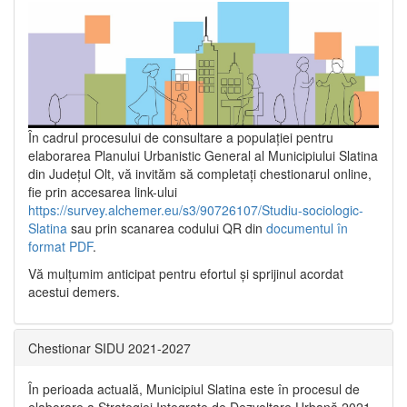
În cadrul procesului de consultare a populaţiei pentru
elaborarea Planului Urbanistic General al Municipiului Slatina
din Județul Olt, vă invităm să completați chestionarul online,
fie prin accesarea link-ului
https://survey.alchemer.eu/s3/90726107/Studiu-sociologic-
Slatina
sau prin scanarea codului QR din
documentul în
format PDF
.
Vă mulţumim anticipat pentru efortul şi sprijinul acordat
acestui demers.
Chestionar SIDU 2021-2027
În perioada actuală, Municipiul Slatina este în procesul de
elaborare a Strategiei Integrate de Dezvoltare Urbană 2021‐