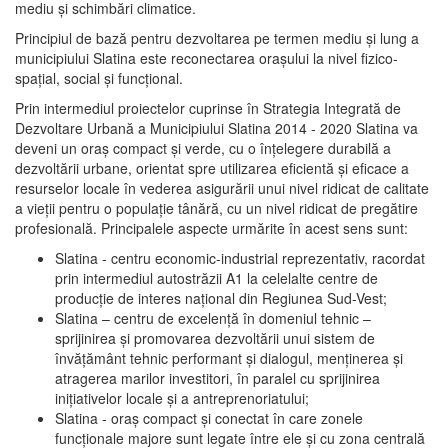
mediu şi schimbări climatice.
Principiul de bază pentru dezvoltarea pe termen mediu şi lung a
municipiului Slatina este reconectarea oraşului la nivel fizico-
spaţial, social şi funcţional.
Prin intermediul proiectelor cuprinse în Strategia Integrată de
Dezvoltare Urbană a Municipiului Slatina 2014 - 2020 Slatina va
deveni un oraş compact şi verde, cu o înţelegere durabilă a
dezvoltării urbane, orientat spre utilizarea eficientă şi eficace a
resurselor locale în vederea asigurării unui nivel ridicat de calitate
a vieţii pentru o populaţie tânără, cu un nivel ridicat de pregătire
profesională. Principalele aspecte urmărite în acest sens sunt:
Slatina - centru economic-industrial reprezentativ, racordat
prin intermediul autostrăzii A1 la celelalte centre de
producţie de interes naţional din Regiunea Sud-Vest;
Slatina – centru de excelenţă în domeniul tehnic –
sprijinirea şi promovarea dezvoltării unui sistem de
învăţământ tehnic performant şi dialogul, menţinerea şi
atragerea marilor investitori, în paralel cu sprijinirea
iniţiativelor locale şi a antreprenoriatului;
Slatina - oraş compact şi conectat în care zonele
funcţionale majore sunt legate între ele şi cu zona centrală