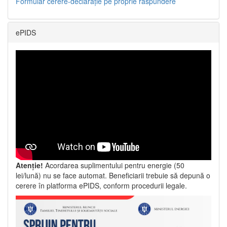
Formular cerere-declarație pe proprie răspundere
ePIDS
Atenție!
Acordarea suplimentului pentru energie (50
lei/lună) nu se face automat. Beneficiarii trebuie să depună o
cerere în platforma ePIDS, conform procedurii legale.