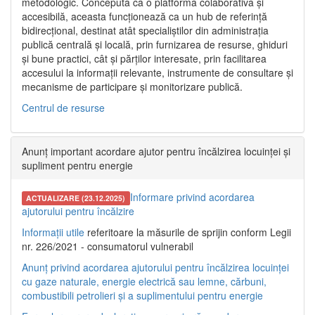
metodologic. Concepută ca o platformă colaborativă și
accesibilă, aceasta funcționează ca un hub de referință
bidirecțional, destinat atât specialiștilor din administrația
publică centrală și locală, prin furnizarea de resurse, ghiduri
și bune practici, cât și părților interesate, prin facilitarea
accesului la informații relevante, instrumente de consultare și
mecanisme de participare și monitorizare publică.
Centrul de resurse
Anunț important acordare ajutor pentru încălzirea locuinței și
supliment pentru energie
Informare privind acordarea
ACTUALIZARE (23.12.2025)
ajutorului pentru încălzire
Informații utile
referitoare la măsurile de sprijin conform Legii
nr. 226/2021 - consumatorul vulnerabil
Anunț privind acordarea ajutorului pentru încălzirea locuinței
cu gaze naturale, energie electrică sau lemne, cărbuni,
combustibili petrolieri și a suplimentului pentru energie