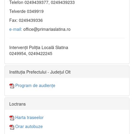
Telefon 0249439377, 0249439233
Telverde 0349919
Fax: 0249439336
e-mail:
office@primariaslatina.ro
Intervenții Poliția Locală Slatina
0249954, 0249422245
Instituția Prefectului - Județul Olt
Program de audiențe
Loctrans
Harta traseelor
Orar autobuze