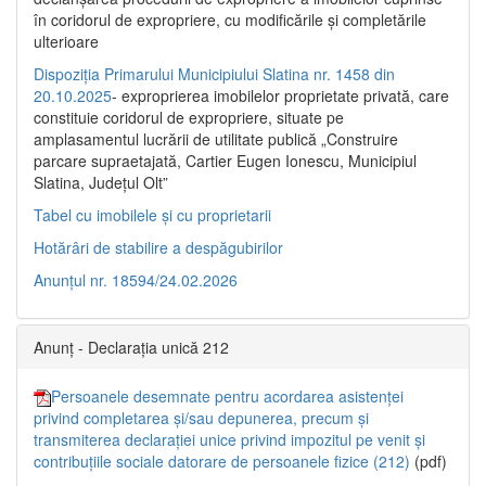
în coridorul de expropriere, cu modificările şi completările
ulterioare
Dispoziția Primarului Municipiului Slatina nr. 1458 din
20.10.2025
- exproprierea imobilelor proprietate privată, care
constituie coridorul de expropriere, situate pe
amplasamentul lucrării de utilitate publică „Construire
parcare supraetajată, Cartier Eugen Ionescu, Municipiul
Slatina, Județul Olt”
Tabel cu imobilele și cu proprietarii
Hotărâri de stabilire a despăgubirilor
Anunțul nr. 18594/24.02.2026
Anunț - Declarația unică 212
Persoanele desemnate pentru acordarea asistenței
privind completarea și/sau depunerea, precum și
transmiterea declarației unice privind impozitul pe venit și
contribuțiile sociale datorare de persoanele fizice (212)
(pdf)