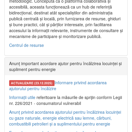
metodologic. Concepută ca o platformă colaborativă și
accesibilă, aceasta funcționează ca un hub de referință
bidirecțional, destinat atât specialiștilor din administrația
publică centrală și locală, prin furnizarea de resurse, ghiduri
și bune practici, cât și părților interesate, prin facilitarea
accesului la informații relevante, instrumente de consultare și
mecanisme de participare și monitorizare publică.
Centrul de resurse
Anunț important acordare ajutor pentru încălzirea locuinței și
supliment pentru energie
Informare privind acordarea
ACTUALIZARE (23.12.2025)
ajutorului pentru încălzire
Informații utile
referitoare la măsurile de sprijin conform Legii
nr. 226/2021 - consumatorul vulnerabil
Anunț privind acordarea ajutorului pentru încălzirea locuinței
cu gaze naturale, energie electrică sau lemne, cărbuni,
combustibili petrolieri și a suplimentului pentru energie