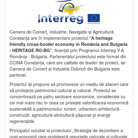
Camera de Comerț, Industrie, Navigație și Agricultură
Constanța are în implementare proiectul
“A heritage
friendly cross-border economy in România and Bulgaria
- HERITAGE RO-BG”
, finanțat prin Programul Interreg V-A
România - Bulgaria. Parteneriatul proiectului este format din
CCINA Constanța, care are calitate de leader de proiect, iar
Camera de Comerț și Industrie Dobrich din Bulgaria este
partener.
Proiectul își propune să promoveze un mediu de afaceri care
să protejeze patrimoniul cultural și natural. Proiectul se
concentrează pe patru sectoare economice, considerate cu
cel mai mare risc în ceea ce privește valorificarea economică
sustenabilă a patrimoniului: turism, urbanism-arhitectură-
construcții, agricultură-silvicultură-pășunat și energii
regenerabile.
Principalul rezultat al proiectului „Strategia de dezvoltare a
unei economii care protejează resursele naturale și culturale