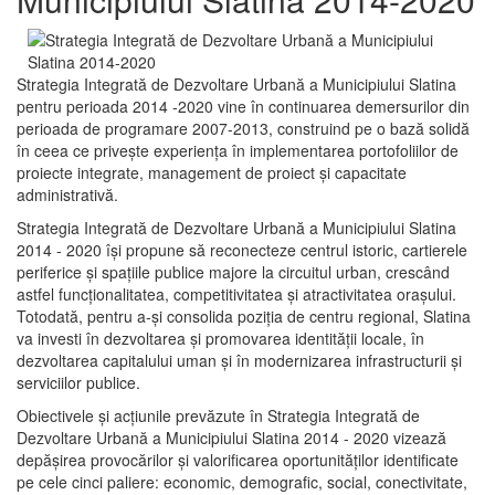
Strategia Integrată de Dezvoltare Urbană a Municipiului Slatina
pentru perioada 2014 -2020 vine în continuarea demersurilor din
perioada de programare 2007-2013, construind pe o bază solidă
în ceea ce priveşte experienţa în implementarea portofoliilor de
proiecte integrate, management de proiect și capacitate
administrativă.
Strategia Integrată de Dezvoltare Urbană a Municipiului Slatina
2014 - 2020 își propune să reconecteze centrul istoric, cartierele
periferice şi spaţiile publice majore la circuitul urban, crescând
astfel funcţionalitatea, competitivitatea şi atractivitatea oraşului.
Totodată, pentru a-şi consolida poziţia de centru regional, Slatina
va investi în dezvoltarea şi promovarea identităţii locale, în
dezvoltarea capitalului uman şi în modernizarea infrastructurii şi
serviciilor publice.
Obiectivele şi acţiunile prevăzute în Strategia Integrată de
Dezvoltare Urbană a Municipiului Slatina 2014 - 2020 vizează
depășirea provocărilor şi valorificarea oportunităţilor identificate
pe cele cinci paliere: economic, demografic, social, conectivitate,