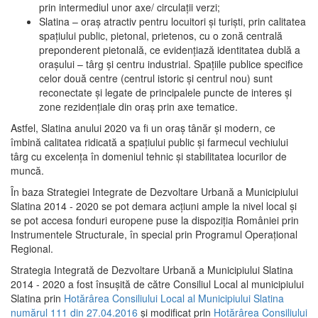
prin intermediul unor axe/ circulații verzi;
Slatina – oraş atractiv pentru locuitori şi turişti, prin calitatea
spaţiului public, pietonal, prietenos, cu o zonă centrală
preponderent pietonală, ce evidenţiază identitatea dublă a
oraşului – târg şi centru industrial. Spaţiile publice specifice
celor două centre (centrul istoric şi centrul nou) sunt
reconectate şi legate de principalele puncte de interes şi
zone rezidenţiale din oraş prin axe tematice.
Astfel, Slatina anului 2020 va fi un oraş tânăr şi modern, ce
îmbină calitatea ridicată a spaţiului public şi farmecul vechiului
târg cu excelenţa în domeniul tehnic şi stabilitatea locurilor de
muncă.
În baza Strategiei Integrate de Dezvoltare Urbană a Municipiului
Slatina 2014 - 2020 se pot demara acţiuni ample la nivel local şi
se pot accesa fonduri europene puse la dispoziţia României prin
Instrumentele Structurale, în special prin Programul Operațional
Regional.
Strategia Integrată de Dezvoltare Urbană a Municipiului Slatina
2014 - 2020 a fost însuşită de către Consiliul Local al municipiului
Slatina prin
Hotărârea Consiliului Local al Municipiului Slatina
numărul 111 din 27.04.2016
și modificat prin
Hotărârea Consiliului