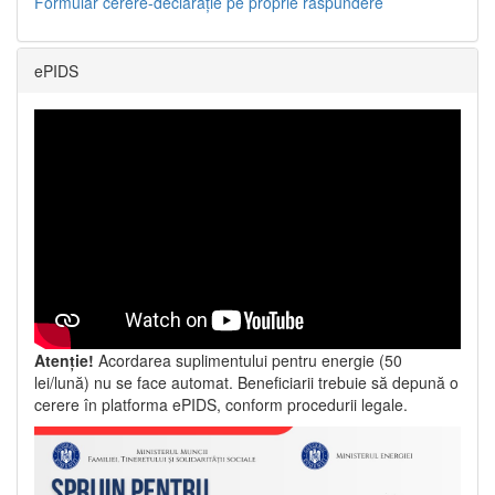
Formular cerere-declarație pe proprie răspundere
ePIDS
Atenție!
Acordarea suplimentului pentru energie (50
lei/lună) nu se face automat. Beneficiarii trebuie să depună o
cerere în platforma ePIDS, conform procedurii legale.