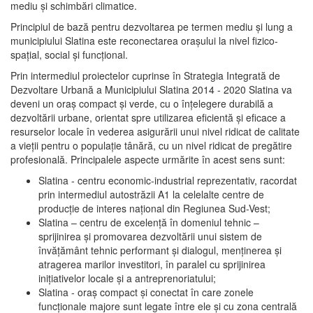
mediu şi schimbări climatice.
Principiul de bază pentru dezvoltarea pe termen mediu şi lung a
municipiului Slatina este reconectarea oraşului la nivel fizico-
spaţial, social şi funcţional.
Prin intermediul proiectelor cuprinse în Strategia Integrată de
Dezvoltare Urbană a Municipiului Slatina 2014 - 2020 Slatina va
deveni un oraş compact şi verde, cu o înţelegere durabilă a
dezvoltării urbane, orientat spre utilizarea eficientă şi eficace a
resurselor locale în vederea asigurării unui nivel ridicat de calitate
a vieţii pentru o populaţie tânără, cu un nivel ridicat de pregătire
profesională. Principalele aspecte urmărite în acest sens sunt:
Slatina - centru economic-industrial reprezentativ, racordat
prin intermediul autostrăzii A1 la celelalte centre de
producţie de interes naţional din Regiunea Sud-Vest;
Slatina – centru de excelenţă în domeniul tehnic –
sprijinirea şi promovarea dezvoltării unui sistem de
învăţământ tehnic performant şi dialogul, menţinerea şi
atragerea marilor investitori, în paralel cu sprijinirea
iniţiativelor locale şi a antreprenoriatului;
Slatina - oraş compact şi conectat în care zonele
funcţionale majore sunt legate între ele şi cu zona centrală