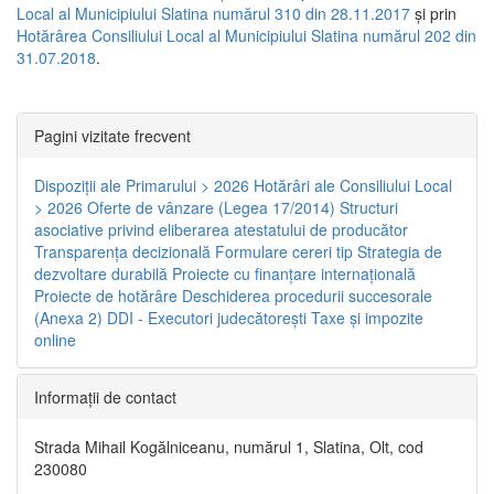
Local al Municipiului Slatina numărul 310 din 28.11.2017
și prin
Hotărârea Consiliului Local al Municipiului Slatina numărul 202 din
31.07.2018
.
Pagini vizitate frecvent
Dispoziţii ale Primarului > 2026
Hotărâri ale Consiliului Local
> 2026
Oferte de vânzare (Legea 17/2014)
Structuri
asociative privind eliberarea atestatului de producător
Transparenţa decizională
Formulare cereri tip
Strategia de
dezvoltare durabilă
Proiecte cu finanţare internaţională
Proiecte de hotărâre
Deschiderea procedurii succesorale
(Anexa 2)
DDI - Executori judecătorești
Taxe şi impozite
online
Informaţii de contact
Strada Mihail Kogălniceanu, numărul 1, Slatina, Olt, cod
230080