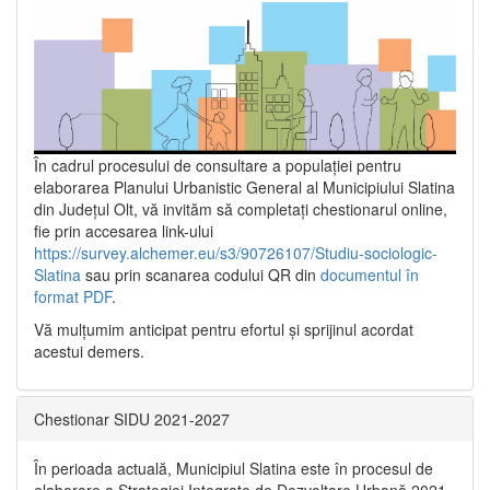
În cadrul procesului de consultare a populaţiei pentru
elaborarea Planului Urbanistic General al Municipiului Slatina
din Județul Olt, vă invităm să completați chestionarul online,
fie prin accesarea link-ului
https://survey.alchemer.eu/s3/90726107/Studiu-sociologic-
Slatina
sau prin scanarea codului QR din
documentul în
format PDF
.
Vă mulţumim anticipat pentru efortul şi sprijinul acordat
acestui demers.
Chestionar SIDU 2021-2027
În perioada actuală, Municipiul Slatina este în procesul de
elaborare a Strategiei Integrate de Dezvoltare Urbană 2021‐