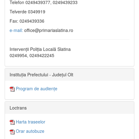
Telefon 0249439377, 0249439233
Telverde 0349919
Fax: 0249439336
e-mail:
office@primariaslatina.ro
Intervenții Poliția Locală Slatina
0249954, 0249422245
Instituția Prefectului - Județul Olt
Program de audiențe
Loctrans
Harta traseelor
Orar autobuze