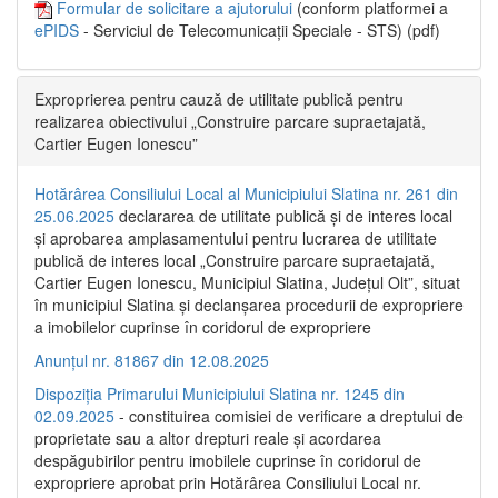
Formular de solicitare a ajutorului
(conform platformei a
ePIDS
- Serviciul de Telecomunicații Speciale - STS) (pdf)
Exproprierea pentru cauză de utilitate publică pentru
realizarea obiectivului „Construire parcare supraetajată,
Cartier Eugen Ionescu”
Hotărârea Consiliului Local al Municipiului Slatina nr. 261 din
25.06.2025
declararea de utilitate publică și de interes local
și aprobarea amplasamentului pentru lucrarea de utilitate
publică de interes local „Construire parcare supraetajată,
Cartier Eugen Ionescu, Municipiul Slatina, Județul Olt”, situat
în municipiul Slatina și declanșarea procedurii de expropriere
a imobilelor cuprinse în coridorul de expropriere
Anunțul nr. 81867 din 12.08.2025
Dispoziția Primarului Municipiului Slatina nr. 1245 din
02.09.2025
- constituirea comisiei de verificare a dreptului de
proprietate sau a altor drepturi reale și acordarea
despăgubirilor pentru imobilele cuprinse în coridorul de
expropriere aprobat prin Hotărârea Consiliului Local nr.