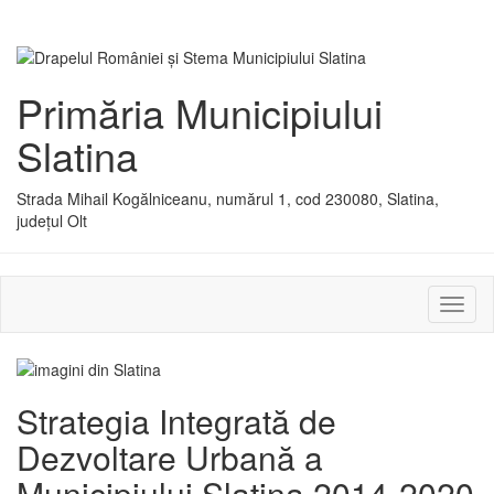
Primăria Municipiului
Slatina
Strada Mihail Kogălniceanu, numărul 1, cod 230080, Slatina,
județul Olt
Activ
sau
dezac
meniu
Strategia Integrată de
Dezvoltare Urbană a
Municipiului Slatina 2014-2020