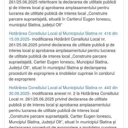
261/25.06.2025 referitoare la declararea de utilitate publică
și de interes local și aprobarea amplasamentului pentru
lucrarea de utilitate publică de interes local „Construire
parcare supraetajată, situată în Cartierul Eugen Ionescu,
municipiul Slatina, județul Olt”
Hotărârea Consiliului Local al Municipiului Slatina nr. 416 din
15.09.2025
- modificarea Hotărârii Consiliului Local nr.
261/25.06.2025 privind declararea de utilitate publică și de
interes local și aprobarea amplasamentului pentru lucrarea
de utilitate publică de interes local „Construire parcare
supraetajată, Cartier Eugen Ionescu, Muncipiul Slatina,
Județul Olt”, situat în municipiul Slatina și declanșarea
procedurii de expropriere a imobilelor cuprinse în coridorul
de expropriere
Hotărârea Consiliului Local al Municipiului Slatina nr. 443 din
30.09.2025
- modificarea anexei nr. 2 la Hotărârea Consiliului
Local nr. 261/25.06.2025 privind declararea de utilitate
publică şi de interes local şi aprobarea amplasamentului
pentru lucrarea de utilitate publică de interes local
„Construire parcare supraetajată, Cartier Eugen Ionescu,
Muncipiul Slatina, Judeţul Olt”, situat în municipiul Slatina şi
declanşarea procedurii de expropriere a imobilelor cuprinse