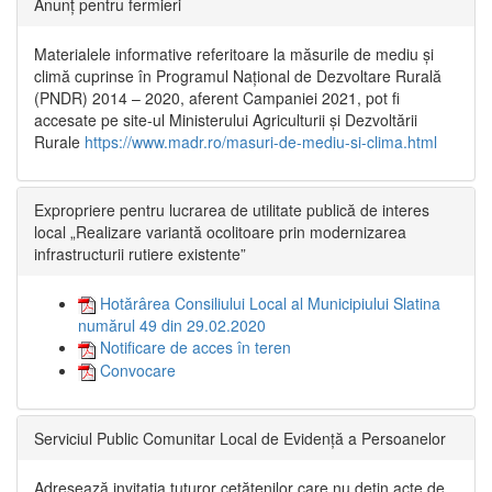
Anunț pentru fermieri
Materialele informative referitoare la măsurile de mediu și
climă cuprinse în Programul Național de Dezvoltare Rurală
(PNDR) 2014 – 2020, aferent Campaniei 2021, pot fi
accesate pe site-ul Ministerului Agriculturii și Dezvoltării
Rurale
https://www.madr.ro/masuri-de-mediu-si-clima.html
Expropriere pentru lucrarea de utilitate publică de interes
local „Realizare variantă ocolitoare prin modernizarea
infrastructurii rutiere existente”
Hotărârea Consiliului Local al Municipiului Slatina
numărul 49 din 29.02.2020
Notificare de acces în teren
Convocare
Serviciul Public Comunitar Local de Evidență a Persoanelor
Adresează invitația tuturor cetățenilor care nu dețin acte de