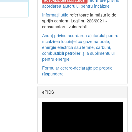
Informare privind
ACTUALIZARE (23.12.2025)
acordarea ajutorului pentru încălzire
Informații utile
referitoare la măsurile de
sprijin conform Legii nr. 226/2021 -
consumatorul vulnerabil
Anunț privind acordarea ajutorului pentru
încălzirea locuinței cu gaze naturale,
energie electrică sau lemne, cărbuni,
combustibili petrolieri și a suplimentului
pentru energie
Formular cerere-declarație pe proprie
răspundere
ePIDS