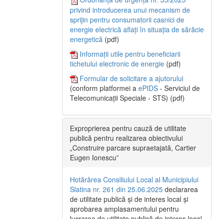
privind introducerea unui mecanism de
sprijin pentru consumatorii casnici de
energie electrică aflați în situația de sărăcie
energetică
(pdf)
Informații utile pentru beneficiarii
tichetului electronic de energie
(pdf)
Formular de solicitare a ajutorului
(conform platformei a
ePIDS
- Serviciul de
Telecomunicații Speciale - STS) (pdf)
Exproprierea pentru cauză de utilitate
publică pentru realizarea obiectivului
„Construire parcare supraetajată, Cartier
Eugen Ionescu”
Hotărârea Consiliului Local al Municipiului
Slatina nr. 261 din 25.06.2025
declararea
de utilitate publică și de interes local și
aprobarea amplasamentului pentru
lucrarea de utilitate publică de interes local