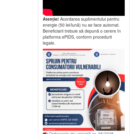
Atenție!
Acordarea suplimentului pentru
energie (50 lei/lună) nu se face automat.
Beneficiarii trebuie să depună o cerere în
platforma ePIDS, conform procedurii
legale.
Ordonanța de urgență nr. 35/2025