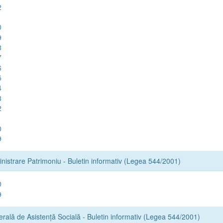
2
1
0
9
8
7
6
5
4
3
2
1
0
9
inistrare Patrimoniu - Buletin informativ (Legea 544/2001)
0
9
erală de Asistență Socială - Buletin informativ (Legea 544/2001)