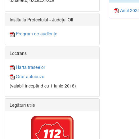
0249954, 0249422245
Anul 202
Instituția Prefectului - Județul Olt
Program de audiențe
Loctrans
Harta traseelor
Orar autobuze
(valabil începând cu 1 iunie 2018)
Legături utile