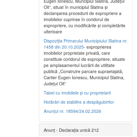
Eugen Ionescu, Muncipiul Slatina, Judeţul
Olt”, situat în municipiul Slatina şi
declanşarea procedurii de expropriere a
imobilelor cuprinse în coridorul de
expropriere, cu modificările şi completările
ulterioare
Dispoziția Primarului Municipiului Slatina nr.
1458 din 20.10.2025
- exproprierea
imobilelor proprietate privată, care
constituie coridorul de expropriere, situate
pe amplasamentul lucrării de utilitate
publică „Construire parcare supraetajată,
Cartier Eugen Ionescu, Municipiul Slatina,
Județul Olt”
Tabel cu imobilele și cu proprietarii
Hotărâri de stabilire a despăgubirilor
Anunțul nr. 18594/24.02.2026
Anunț - Declarația unică 212