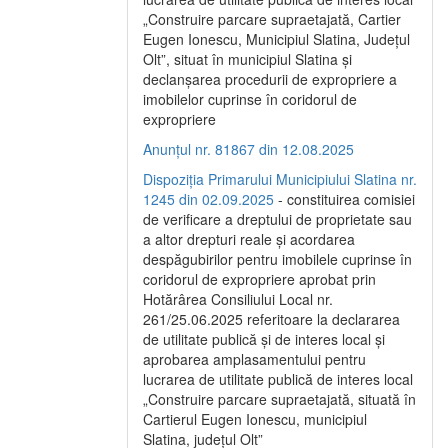
„Construire parcare supraetajată, Cartier
Eugen Ionescu, Municipiul Slatina, Județul
Olt”, situat în municipiul Slatina și
declanșarea procedurii de expropriere a
imobilelor cuprinse în coridorul de
expropriere
Anunțul nr. 81867 din 12.08.2025
Dispoziția Primarului Municipiului Slatina nr.
1245 din 02.09.2025
- constituirea comisiei
de verificare a dreptului de proprietate sau
a altor drepturi reale și acordarea
despăgubirilor pentru imobilele cuprinse în
coridorul de expropriere aprobat prin
Hotărârea Consiliului Local nr.
261/25.06.2025 referitoare la declararea
de utilitate publică și de interes local și
aprobarea amplasamentului pentru
lucrarea de utilitate publică de interes local
„Construire parcare supraetajată, situată în
Cartierul Eugen Ionescu, municipiul
Slatina, județul Olt”