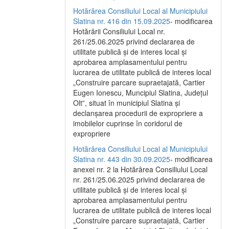
Hotărârea Consiliului Local al Municipiului
Slatina nr. 416 din 15.09.2025
- modificarea
Hotărârii Consiliului Local nr.
261/25.06.2025 privind declararea de
utilitate publică și de interes local și
aprobarea amplasamentului pentru
lucrarea de utilitate publică de interes local
„Construire parcare supraetajată, Cartier
Eugen Ionescu, Muncipiul Slatina, Județul
Olt”, situat în municipiul Slatina și
declanșarea procedurii de expropriere a
imobilelor cuprinse în coridorul de
expropriere
Hotărârea Consiliului Local al Municipiului
Slatina nr. 443 din 30.09.2025
- modificarea
anexei nr. 2 la Hotărârea Consiliului Local
nr. 261/25.06.2025 privind declararea de
utilitate publică şi de interes local şi
aprobarea amplasamentului pentru
lucrarea de utilitate publică de interes local
„Construire parcare supraetajată, Cartier