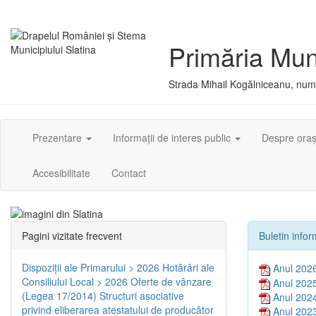
Primăria Muni
Strada Mihail Kogălniceanu, numă
Prezentare
Informații de interes public
Despre ora
Accesibilitate
Contact
Pagini vizitate frecvent
Buletin info
Dispoziţii ale Primarului > 2026
Hotărâri ale
Anul 202
Consiliului Local > 2026
Oferte de vânzare
Anul 202
(Legea 17/2014)
Structuri asociative
Anul 202
privind eliberarea atestatului de producător
Anul 202