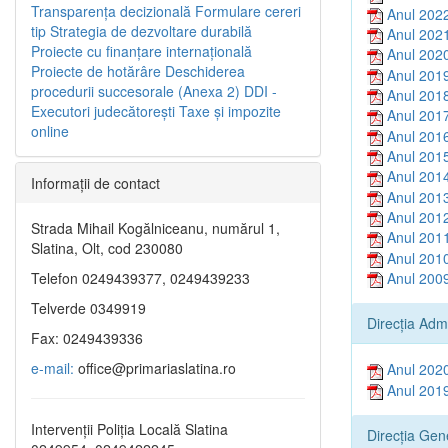
Transparenţa decizională
Formulare cereri
Anul 202
tip
Strategia de dezvoltare durabilă
Anul 202
Proiecte cu finanţare internaţională
Anul 202
Proiecte de hotărâre
Deschiderea
Anul 201
procedurii succesorale (Anexa 2)
DDI -
Anul 201
Executori judecătorești
Taxe şi impozite
Anul 201
online
Anul 201
Anul 201
Anul 201
Informaţii de contact
Anul 201
Anul 201
Strada Mihail Kogălniceanu, numărul 1,
Anul 201
Slatina, Olt, cod 230080
Anul 201
Anul 200
Telefon 0249439377, 0249439233
Telverde 0349919
Direcția Adm
Fax: 0249439336
e-mail:
office@primariaslatina.ro
Anul 202
Anul 201
Intervenții Poliția Locală Slatina
Direcția Gen