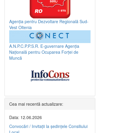
Agenția pentru Dezvoltare Regională Sud-
Vest Oltenia
A.N.P.C.P.P.S.R.
E-guvernare
Agenția
Națională pentru Ocuparea Forței de
Muncă
Cea mai recentă actualizare:
Data: 12.06.2026
Convocări / Invitaţii la şedinţele Consiliului
Local