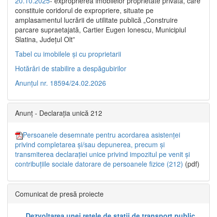
20.10.2025
- exproprierea imobilelor proprietate privată, care
constituie coridorul de expropriere, situate pe
amplasamentul lucrării de utilitate publică „Construire
parcare supraetajată, Cartier Eugen Ionescu, Municipiul
Slatina, Județul Olt”
Tabel cu imobilele și cu proprietarii
Hotărâri de stabilire a despăgubirilor
Anunțul nr. 18594/24.02.2026
Anunț - Declarația unică 212
Persoanele desemnate pentru acordarea asistenței
privind completarea și/sau depunerea, precum și
transmiterea declarației unice privind impozitul pe venit și
contribuțiile sociale datorare de persoanele fizice (212)
(pdf)
Comunicat de presă proiecte
„Dezvoltarea unei rețele de stații de transport public