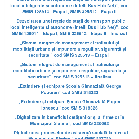
local inteligente și autonome (Intelli Bus Hub Net)”, cod
SMIS 128914 - Etapa I, SMIS 325512 - Etapa II
„Dezvoltarea unei rețele de stații de transport public
local inteligente și autonome (Intelli Bus Hub Net)”, cod
SMIS 128914 - Etapa I, SMIS 325512 - Etapa II - finalizat
„Sistem integrat de management al traficului și
mobilității urbane și impunere a regulilor, siguranță și
securitate”, cod SMIS 325513 – Etapa II
„Sistem integrat de management al traficului și
mobilității urbane și impunere a regulilor, siguranță și
securitate”, cod SMIS 325513 – finalizat
„Extindere și echipare Școala Gimnazială George
Poboran” cod SMIS 318323
„Extindere și echipare Școala Gimnazială Eugen
Ionescu” cod SMIS 318326
„Digitalizare în beneficiul cetățenilor și al firmelor în
Municipiul Slatina”, cod SMIS 326662
„Digitalizarea proceselor de asistență socială la nivelul
Municipiului Slatina”, cod SMIS 327732