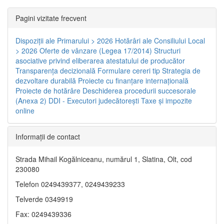
Pagini vizitate frecvent
Dispoziţii ale Primarului > 2026
Hotărâri ale Consiliului Local
> 2026
Oferte de vânzare (Legea 17/2014)
Structuri
asociative privind eliberarea atestatului de producător
Transparenţa decizională
Formulare cereri tip
Strategia de
dezvoltare durabilă
Proiecte cu finanţare internaţională
Proiecte de hotărâre
Deschiderea procedurii succesorale
(Anexa 2)
DDI - Executori judecătorești
Taxe şi impozite
online
Informaţii de contact
Strada Mihail Kogălniceanu, numărul 1, Slatina, Olt, cod
230080
Telefon 0249439377, 0249439233
Telverde 0349919
Fax: 0249439336