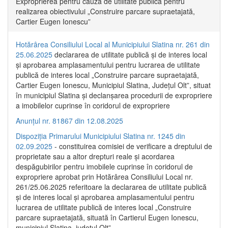
Exproprierea pentru cauză de utilitate publică pentru
realizarea obiectivului „Construire parcare supraetajată,
Cartier Eugen Ionescu”
Hotărârea Consiliului Local al Municipiului Slatina nr. 261 din
25.06.2025
declararea de utilitate publică și de interes local
și aprobarea amplasamentului pentru lucrarea de utilitate
publică de interes local „Construire parcare supraetajată,
Cartier Eugen Ionescu, Municipiul Slatina, Județul Olt”, situat
în municipiul Slatina și declanșarea procedurii de expropriere
a imobilelor cuprinse în coridorul de expropriere
Anunțul nr. 81867 din 12.08.2025
Dispoziția Primarului Municipiului Slatina nr. 1245 din
02.09.2025
- constituirea comisiei de verificare a dreptului de
proprietate sau a altor drepturi reale și acordarea
despăgubirilor pentru imobilele cuprinse în coridorul de
expropriere aprobat prin Hotărârea Consiliului Local nr.
261/25.06.2025 referitoare la declararea de utilitate publică
și de interes local și aprobarea amplasamentului pentru
lucrarea de utilitate publică de interes local „Construire
parcare supraetajată, situată în Cartierul Eugen Ionescu,
municipiul Slatina, județul Olt”