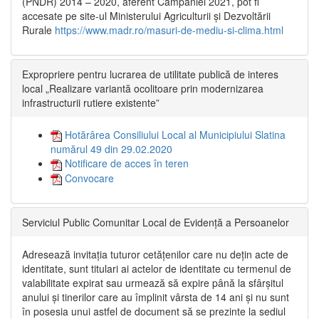
(PNDR) 2014 – 2020, aferent Campaniei 2021, pot fi
accesate pe site-ul Ministerului Agriculturii și Dezvoltării
Rurale
https://www.madr.ro/masuri-de-mediu-si-clima.html
Expropriere pentru lucrarea de utilitate publică de interes
local „Realizare variantă ocolitoare prin modernizarea
infrastructurii rutiere existente”
Hotărârea Consiliului Local al Municipiului Slatina
numărul 49 din 29.02.2020
Notificare de acces în teren
Convocare
Serviciul Public Comunitar Local de Evidență a Persoanelor
Adresează invitația tuturor cetățenilor care nu dețin acte de
identitate, sunt titulari ai actelor de identitate cu termenul de
valabilitate expirat sau urmează să expire până la sfârșitul
anului și tinerilor care au împlinit vârsta de 14 ani și nu sunt
în posesia unui astfel de document să se prezinte la sediul