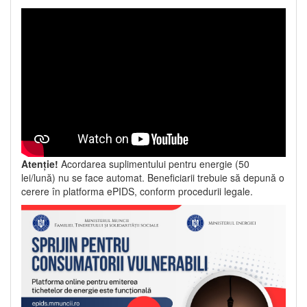
Atenție!
Acordarea suplimentului pentru energie (50
lei/lună) nu se face automat. Beneficiarii trebuie să depună o
cerere în platforma ePIDS, conform procedurii legale.