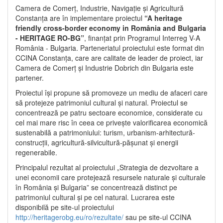
Camera de Comerț, Industrie, Navigație și Agricultură
Constanța are în implementare proiectul
“A heritage
friendly cross-border economy in România and Bulgaria
- HERITAGE RO-BG”
, finanțat prin Programul Interreg V-A
România - Bulgaria. Parteneriatul proiectului este format din
CCINA Constanța, care are calitate de leader de proiect, iar
Camera de Comerț și Industrie Dobrich din Bulgaria este
partener.
Proiectul își propune să promoveze un mediu de afaceri care
să protejeze patrimoniul cultural și natural. Proiectul se
concentrează pe patru sectoare economice, considerate cu
cel mai mare risc în ceea ce privește valorificarea economică
sustenabilă a patrimoniului: turism, urbanism-arhitectură-
construcții, agricultură-silvicultură-pășunat și energii
regenerabile.
Principalul rezultat al proiectului „Strategia de dezvoltare a
unei economii care protejează resursele naturale și culturale
în România și Bulgaria” se concentrează distinct pe
patrimoniul cultural și pe cel natural. Lucrarea este
disponibilă pe site-ul proiectului
http://heritagerobg.eu/ro/rezultate/
sau pe site-ul CCINA