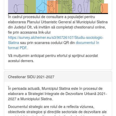
În cadrul procesului de consultare a populaţiei pentru
elaborarea Planului Urbanistic General al Municipiului Slatina
din Județul Olt, vă invităm să completați chestionarul online,
fie prin accesarea link-ului
https://survey.alchemer.eu/s3/90726107/Studiu-sociologic-
Slatina
sau prin scanarea codului QR din
documentul în
format PDF
.
Vă mulţumim anticipat pentru efortul şi sprijinul acordat
acestui demers.
Chestionar SIDU 2021-2027
În perioada actuală, Municipiul Slatina este în procesul de
elaborare a Strategiei Integrate de Dezvoltare Urbană 2021‐
2027 a Municipiului Slatina.
Documentul strategic are rolul de a reflecta viziunea,
obiectivele strategice și direcțiile sectoriale de dezvoltare ale