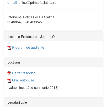
e-mail:
office@primariaslatina.ro
Intervenții Poliția Locală Slatina
0249954, 0249422245
Instituția Prefectului - Județul Olt
Program de audiențe
Loctrans
Harta traseelor
Orar autobuze
(valabil începând cu 1 iunie 2018)
Legături utile