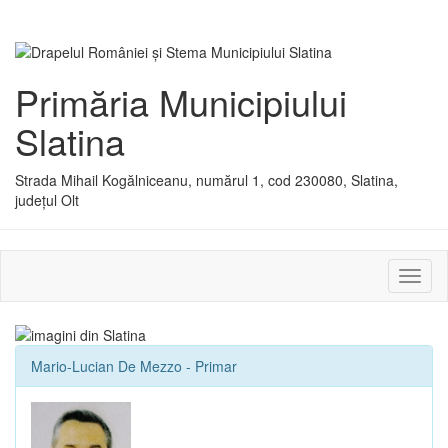
Primăria Municipiului
Slatina
Strada Mihail Kogălniceanu, numărul 1, cod 230080, Slatina,
județul Olt
Activ
sau
dezac
meniu
Mario-Lucian De Mezzo - Primar