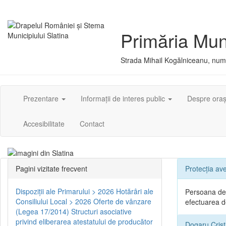
Primăria Muni
Strada Mihail Kogălniceanu, numă
Prezentare
Informații de interes public
Despre ora
Accesibilitate
Contact
Pagini vizitate frecvent
Protecția ave
Dispoziţii ale Primarului > 2026
Hotărâri ale
Persoana des
Consiliului Local > 2026
Oferte de vânzare
efectuarea de
(Legea 17/2014)
Structuri asociative
privind eliberarea atestatului de producător
Dogaru Crist