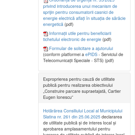
privind introducerea unui mecanism de
sprijin pentru consumatorii casnici de
energie electrică aflați în situația de sărăcie
energetică
(pdf)
Informații utile pentru beneficiarii
tichetului electronic de energie
(pdf)
Formular de solicitare a ajutorului
(conform platformei a
ePIDS
- Serviciul de
Telecomunicații Speciale - STS) (pdf)
Exproprierea pentru cauză de utilitate
publică pentru realizarea obiectivului
„Construire parcare supraetajată, Cartier
Eugen Ionescu”
Hotărârea Consiliului Local al Municipiului
Slatina nr. 261 din 25.06.2025
declararea
de utilitate publică și de interes local și
aprobarea amplasamentului pentru
lucrarea de utilitate publică de interes local