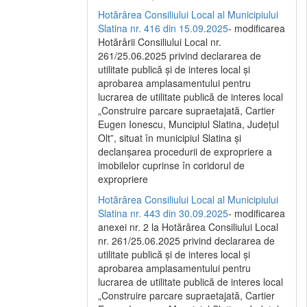
Hotărârea Consiliului Local al Municipiului
Slatina nr. 416 din 15.09.2025
- modificarea
Hotărârii Consiliului Local nr.
261/25.06.2025 privind declararea de
utilitate publică și de interes local și
aprobarea amplasamentului pentru
lucrarea de utilitate publică de interes local
„Construire parcare supraetajată, Cartier
Eugen Ionescu, Muncipiul Slatina, Județul
Olt”, situat în municipiul Slatina și
declanșarea procedurii de expropriere a
imobilelor cuprinse în coridorul de
expropriere
Hotărârea Consiliului Local al Municipiului
Slatina nr. 443 din 30.09.2025
- modificarea
anexei nr. 2 la Hotărârea Consiliului Local
nr. 261/25.06.2025 privind declararea de
utilitate publică şi de interes local şi
aprobarea amplasamentului pentru
lucrarea de utilitate publică de interes local
„Construire parcare supraetajată, Cartier