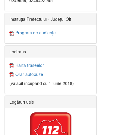
0249954, 0249422245
Instituția Prefectului - Județul Olt
Program de audiențe
Loctrans
Harta traseelor
Orar autobuze
(valabil începând cu 1 iunie 2018)
Legături utile