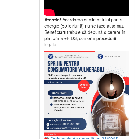
Atenție!
Acordarea suplimentului pentru
energie (50 lei/lună) nu se face automat.
Beneficiarii trebuie să depună o cerere în
platforma ePIDS, conform procedurii
legale.
Ordonanța de urgență nr. 35/2025