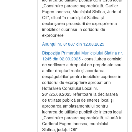
„Construire parcare supraetajată, Cartier
Eugen Ionescu, Municipiul Slatina, Județul
Olt”, situat în municipiul Slatina și
declanșarea procedurii de expropriere a
imobilelor cuprinse în coridorul de
expropriere
Anunțul nr. 81867 din 12.08.2025
Dispoziția Primarului Municipiului Slatina nr.
1245 din 02.09.2025
- constituirea comisiei
de verificare a dreptului de proprietate sau
a altor drepturi reale și acordarea
despăgubirilor pentru imobilele cuprinse în
coridorul de expropriere aprobat prin
Hotărârea Consiliului Local nr.
261/25.06.2025 referitoare la declararea
de utilitate publică și de interes local și
aprobarea amplasamentului pentru
lucrarea de utilitate publică de interes local
„Construire parcare supraetajată, situată în
Cartierul Eugen Ionescu, municipiul
Slatina, județul Olt”