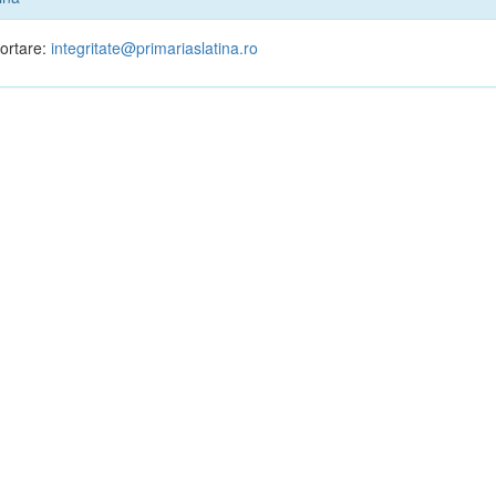
portare:
integritate@primariaslatina.ro