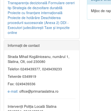
Transparenţa decizională
Formulare cereri
tip
Strategia de dezvoltare durabilă
Mijloc de ra
Proiecte cu finanţare internaţională
Proiecte de hotărâre
Deschiderea
procedurii succesorale (Anexa 2)
DDI -
Executori judecătorești
Taxe şi impozite
online
Informaţii de contact
Strada Mihail Kogălniceanu, numărul 1,
Slatina, Olt, cod 230080
Telefon 0249439377, 0249439233
Telverde 0349919
Fax: 0249439336
e-mail:
office@primariaslatina.ro
Intervenții Poliția Locală Slatina