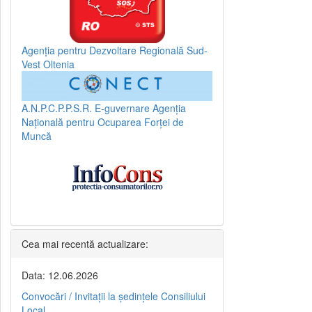
Agenția pentru Dezvoltare Regională Sud-
Vest Oltenia
A.N.P.C.P.P.S.R.
E-guvernare
Agenția
Națională pentru Ocuparea Forței de
Muncă
Cea mai recentă actualizare:
Data: 12.06.2026
Convocări / Invitaţii la şedinţele Consiliului
Local