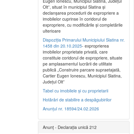
Eugen Ionescu, Muncipiul Slatina, Judeţul
Olt”, situat în municipiul Slatina şi
declanşarea procedurii de expropriere a
imobilelor cuprinse în coridorul de
expropriere, cu modificările şi completările
ulterioare
Dispoziția Primarului Municipiului Slatina nr.
1458 din 20.10.2025
- exproprierea
imobilelor proprietate privată, care
constituie coridorul de expropriere, situate
pe amplasamentul lucrării de utilitate
publică „Construire parcare supraetajată,
Cartier Eugen Ionescu, Municipiul Slatina,
Județul Olt”
Tabel cu imobilele și cu proprietarii
Hotărâri de stabilire a despăgubirilor
Anunțul nr. 18594/24.02.2026
Anunț - Declarația unică 212