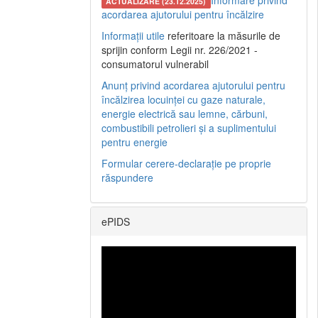
Informare privind
ACTUALIZARE (23.12.2025)
acordarea ajutorului pentru încălzire
Informații utile
referitoare la măsurile de
sprijin conform Legii nr. 226/2021 -
consumatorul vulnerabil
Anunț privind acordarea ajutorului pentru
încălzirea locuinței cu gaze naturale,
energie electrică sau lemne, cărbuni,
combustibili petrolieri și a suplimentului
pentru energie
Formular cerere-declarație pe proprie
răspundere
ePIDS