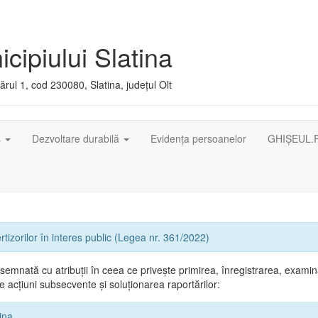
cipiului Slatina
rul 1, cod 230080, Slatina, județul Olt
ș
Dezvoltare durabilă
Evidența persoanelor
GHIȘEUL.
rtizorilor în interes public (Legea nr. 361/2022)
emnată cu atribuții în ceea ce privește primirea, înregistrarea, exami
 acțiuni subsecvente și soluționarea raportărilor:
ina