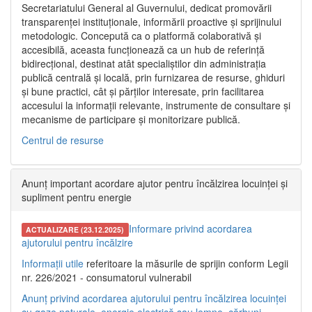
Secretariatului General al Guvernului, dedicat promovării
transparenței instituționale, informării proactive și sprijinului
metodologic. Concepută ca o platformă colaborativă și
accesibilă, aceasta funcționează ca un hub de referință
bidirecțional, destinat atât specialiștilor din administrația
publică centrală și locală, prin furnizarea de resurse, ghiduri
și bune practici, cât și părților interesate, prin facilitarea
accesului la informații relevante, instrumente de consultare și
mecanisme de participare și monitorizare publică.
Centrul de resurse
Anunț important acordare ajutor pentru încălzirea locuinței și
supliment pentru energie
Informare privind acordarea
ACTUALIZARE (23.12.2025)
ajutorului pentru încălzire
Informații utile
referitoare la măsurile de sprijin conform Legii
nr. 226/2021 - consumatorul vulnerabil
Anunț privind acordarea ajutorului pentru încălzirea locuinței
cu gaze naturale, energie electrică sau lemne, cărbuni,