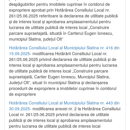
despăgubirilor pentru imobilele cuprinse în coridorul de
expropriere aprobat prin Hotărârea Consiliului Local nr.
261/25.06.2025 referitoare la declararea de utilitate publică
și de interes local și aprobarea amplasamentului pentru
lucrarea de utilitate publică de interes local „Construire
parcare supraetajată, situată în Cartierul Eugen Ionescu,
municipiul Slatina, județul Olt”
Hotărârea Consiliului Local al Municipiului Slatina nr. 416 din
15.09.2025
- modificarea Hotărârii Consiliului Local nr.
261/25.06.2025 privind declararea de utilitate publică și de
interes local și aprobarea amplasamentului pentru lucrarea
de utilitate publică de interes local „Construire parcare
supraetajată, Cartier Eugen Ionescu, Muncipiul Slatina,
Județul Olt”, situat în municipiul Slatina și declanșarea
procedurii de expropriere a imobilelor cuprinse în coridorul
de expropriere
Hotărârea Consiliului Local al Municipiului Slatina nr. 443 din
30.09.2025
- modificarea anexei nr. 2 la Hotărârea Consiliului
Local nr. 261/25.06.2025 privind declararea de utilitate
publică şi de interes local şi aprobarea amplasamentului
pentru lucrarea de utilitate publică de interes local