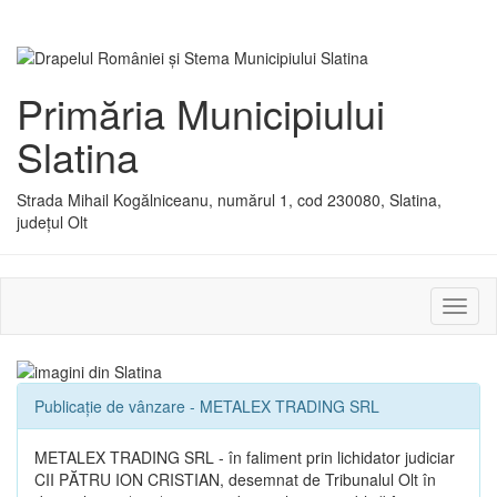
Primăria Municipiului
Slatina
Strada Mihail Kogălniceanu, numărul 1, cod 230080, Slatina,
județul Olt
Activ
sau
dezac
meniu
Publicație de vânzare - METALEX TRADING SRL
METALEX TRADING SRL - în faliment prin lichidator judiciar
CII PĂTRU ION CRISTIAN, desemnat de Tribunalul Olt în