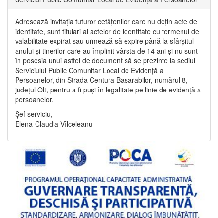
Adresează invitația tuturor cetățenilor care nu dețin acte de
identitate, sunt titulari ai actelor de identitate cu termenul de
valabilitate expirat sau urmează să expire până la sfârșitul
anului și tinerilor care au împlinit vârsta de 14 ani și nu sunt
în posesia unui astfel de document să se prezinte la sediul
Serviciului Public Comunitar Local de Evidență a
Persoanelor, din Strada Centura Basarabilor, numărul 8,
județul Olt, pentru a fi puși în legalitate pe linie de evidență a
persoanelor.
Șef serviciu,
Elena-Claudia Vîlceleanu