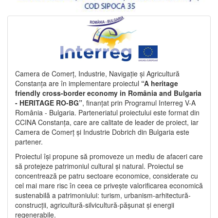
Camera de Comerț, Industrie, Navigație și Agricultură
Constanța are în implementare proiectul
“A heritage
friendly cross-border economy in România and Bulgaria
- HERITAGE RO-BG”
, finanțat prin Programul Interreg V-A
România - Bulgaria. Parteneriatul proiectului este format din
CCINA Constanța, care are calitate de leader de proiect, iar
Camera de Comerț și Industrie Dobrich din Bulgaria este
partener.
Proiectul își propune să promoveze un mediu de afaceri care
să protejeze patrimoniul cultural și natural. Proiectul se
concentrează pe patru sectoare economice, considerate cu
cel mai mare risc în ceea ce privește valorificarea economică
sustenabilă a patrimoniului: turism, urbanism-arhitectură-
construcții, agricultură-silvicultură-pășunat și energii
regenerabile.