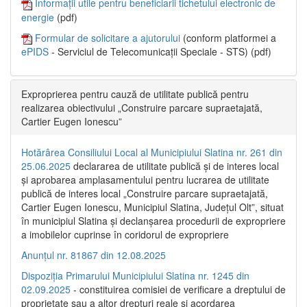
Informații utile pentru beneficiarii tichetului electronic de
energie
(pdf)
Formular de solicitare a ajutorului
(conform platformei a
ePIDS
- Serviciul de Telecomunicații Speciale - STS) (pdf)
Exproprierea pentru cauză de utilitate publică pentru
realizarea obiectivului „Construire parcare supraetajată,
Cartier Eugen Ionescu”
Hotărârea Consiliului Local al Municipiului Slatina nr. 261 din
25.06.2025
declararea de utilitate publică și de interes local
și aprobarea amplasamentului pentru lucrarea de utilitate
publică de interes local „Construire parcare supraetajată,
Cartier Eugen Ionescu, Municipiul Slatina, Județul Olt”, situat
în municipiul Slatina și declanșarea procedurii de expropriere
a imobilelor cuprinse în coridorul de expropriere
Anunțul nr. 81867 din 12.08.2025
Dispoziția Primarului Municipiului Slatina nr. 1245 din
02.09.2025
- constituirea comisiei de verificare a dreptului de
proprietate sau a altor drepturi reale și acordarea