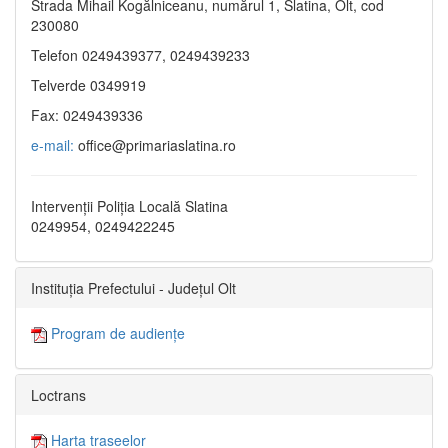
Strada Mihail Kogălniceanu, numărul 1, Slatina, Olt, cod
230080
Telefon 0249439377, 0249439233
Telverde 0349919
Fax: 0249439336
e-mail:
office@primariaslatina.ro
Intervenții Poliția Locală Slatina
0249954, 0249422245
Instituția Prefectului - Județul Olt
Program de audiențe
Loctrans
Harta traseelor