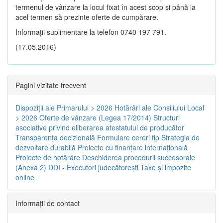
termenul de vânzare la locul fixat în acest scop și până la
acel termen să prezinte oferte de cumpărare.
Informații suplimentare la telefon 0740 197 791.
(17.05.2016)
Pagini vizitate frecvent
Dispoziţii ale Primarului > 2026
Hotărâri ale Consiliului Local
> 2026
Oferte de vânzare (Legea 17/2014)
Structuri
asociative privind eliberarea atestatului de producător
Transparenţa decizională
Formulare cereri tip
Strategia de
dezvoltare durabilă
Proiecte cu finanţare internaţională
Proiecte de hotărâre
Deschiderea procedurii succesorale
(Anexa 2)
DDI - Executori judecătorești
Taxe şi impozite
online
Informaţii de contact