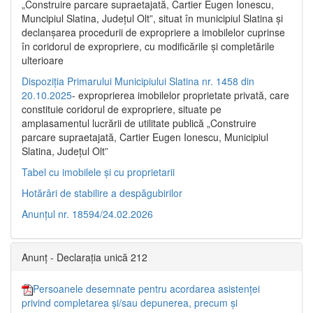
„Construire parcare supraetajată, Cartier Eugen Ionescu,
Muncipiul Slatina, Judeţul Olt”, situat în municipiul Slatina şi
declanşarea procedurii de expropriere a imobilelor cuprinse
în coridorul de expropriere, cu modificările şi completările
ulterioare
Dispoziția Primarului Municipiului Slatina nr. 1458 din
20.10.2025
- exproprierea imobilelor proprietate privată, care
constituie coridorul de expropriere, situate pe
amplasamentul lucrării de utilitate publică „Construire
parcare supraetajată, Cartier Eugen Ionescu, Municipiul
Slatina, Județul Olt”
Tabel cu imobilele și cu proprietarii
Hotărâri de stabilire a despăgubirilor
Anunțul nr. 18594/24.02.2026
Anunț - Declarația unică 212
Persoanele desemnate pentru acordarea asistenței
privind completarea și/sau depunerea, precum și