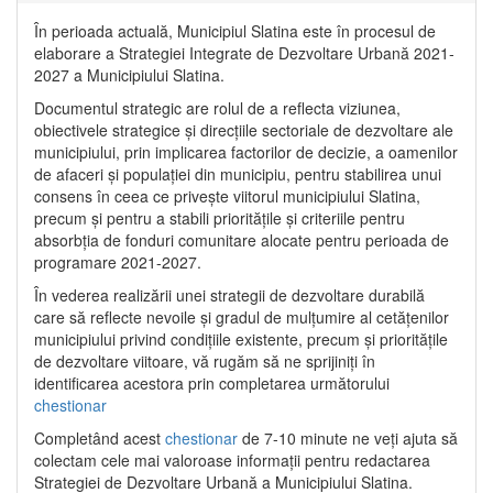
În perioada actuală, Municipiul Slatina este în procesul de
elaborare a Strategiei Integrate de Dezvoltare Urbană 2021‐
2027 a Municipiului Slatina.
Documentul strategic are rolul de a reflecta viziunea,
obiectivele strategice și direcțiile sectoriale de dezvoltare ale
municipiului, prin implicarea factorilor de decizie, a oamenilor
de afaceri și populației din municipiu, pentru stabilirea unui
consens în ceea ce privește viitorul municipiului Slatina,
precum și pentru a stabili prioritățile și criteriile pentru
absorbția de fonduri comunitare alocate pentru perioada de
programare 2021-2027.
În vederea realizării unei strategii de dezvoltare durabilă
care să reflecte nevoile și gradul de mulțumire al cetățenilor
municipiului privind condițiile existente, precum și prioritățile
de dezvoltare viitoare, vă rugăm să ne sprijiniți în
identificarea acestora prin completarea următorului
chestionar
Completând acest
chestionar
de 7-10 minute ne veți ajuta să
colectam cele mai valoroase informații pentru redactarea
Strategiei de Dezvoltare Urbană a Municipiului Slatina.