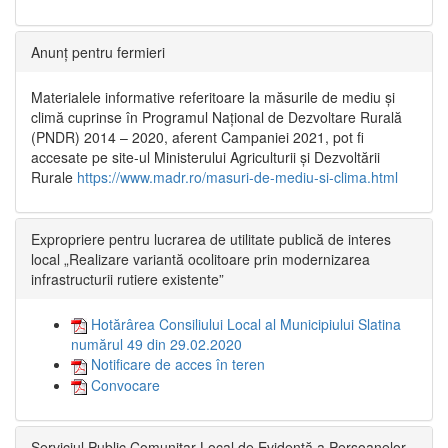
Anunț pentru fermieri
Materialele informative referitoare la măsurile de mediu și
climă cuprinse în Programul Național de Dezvoltare Rurală
(PNDR) 2014 – 2020, aferent Campaniei 2021, pot fi
accesate pe site-ul Ministerului Agriculturii și Dezvoltării
Rurale
https://www.madr.ro/masuri-de-mediu-si-clima.html
Expropriere pentru lucrarea de utilitate publică de interes
local „Realizare variantă ocolitoare prin modernizarea
infrastructurii rutiere existente”
Hotărârea Consiliului Local al Municipiului Slatina
numărul 49 din 29.02.2020
Notificare de acces în teren
Convocare
Serviciul Public Comunitar Local de Evidență a Persoanelor