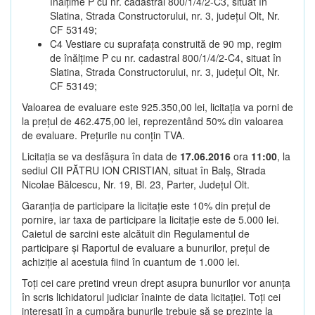
înălțime P cu nr. cadastral 800/1/4/2-C3, situat în
Slatina, Strada Constructorului, nr. 3, județul Olt, Nr.
CF 53149;
C4 Vestiare cu suprafața construită de 90 mp, regim
de înălțime P cu nr. cadastral 800/1/4/2-C4, situat în
Slatina, Strada Constructorului, nr. 3, județul Olt, Nr.
CF 53149;
Valoarea de evaluare este 925.350,00 lei, licitația va porni de
la prețul de 462.475,00 lei, reprezentând 50% din valoarea
de evaluare. Prețurile nu conțin TVA.
Licitația se va desfășura în data de
17.06.2016
ora
11:00
, la
sediul CII PĂTRU ION CRISTIAN, situat în Balș, Strada
Nicolae Bălcescu, Nr. 19, Bl. 23, Parter, Județul Olt.
Garanția de participare la licitație este 10% din prețul de
pornire, iar taxa de participare la licitație este de 5.000 lei.
Caietul de sarcini este alcătuit din Regulamentul de
participare și Raportul de evaluare a bunurilor, prețul de
achiziție al acestuia fiind în cuantum de 1.000 lei.
Toți cei care pretind vreun drept asupra bunurilor vor anunța
în scris lichidatorul judiciar înainte de data licitației. Toți cei
interesați în a cumpăra bunurile trebuie să se prezinte la