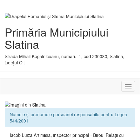
Primăria Municipiului
Slatina
Strada Mihail Kogălniceanu, numărul 1, cod 230080, Slatina,
județul Olt
Activ
sau
dezac
meniu
Numele și prenumele persoanei responsabile pentru Legea
544/2001
Iacob Luiza Artimisia, inspector principal - Biroul Relații cu