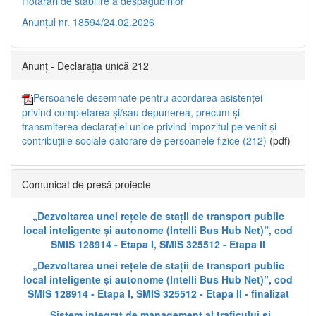
Hotărâri de stabilire a despăgubirilor
Anunțul nr. 18594/24.02.2026
Anunț - Declarația unică 212
Persoanele desemnate pentru acordarea asistenței
privind completarea și/sau depunerea, precum și
transmiterea declarației unice privind impozitul pe venit și
contribuțiile sociale datorare de persoanele fizice (212)
(pdf)
Comunicat de presă proiecte
„Dezvoltarea unei rețele de stații de transport public
local inteligente și autonome (Intelli Bus Hub Net)”, cod
SMIS 128914 - Etapa I, SMIS 325512 - Etapa II
„Dezvoltarea unei rețele de stații de transport public
local inteligente și autonome (Intelli Bus Hub Net)”, cod
SMIS 128914 - Etapa I, SMIS 325512 - Etapa II - finalizat
„Sistem integrat de management al traficului și