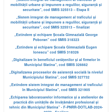
mobilității urbane și impunere a regulilor, siguranță și
securitate”, cod SMIS 325513 – Etapa II
„Sistem integrat de management al traficului și
mobilității urbane și impunere a regulilor, siguranță și
securitate”, cod SMIS 325513 – finalizat
„Extindere și echipare Școala Gimnazială George
Poboran” cod SMIS 318323
„Extindere și echipare Școala Gimnazială Eugen
Ionescu” cod SMIS 318326
„Digitalizare în beneficiul cetățenilor și al firmelor în
Municipiul Slatina”, cod SMIS 326662
„Digitalizarea proceselor de asistență socială la nivelul
Municipiului Slatina”, cod SMIS 327732
„Extindere sistem integrat de management al traficului
în Municipiul Slatina”, cod SMIS 321905
„Echiparea laboratoarelor informatice și a atelierelor de
practică din unitățile de învățământ profesional și
tehnic din Municipiul Slatina” - F-PNRR-DOTLAB-2024-
0273 - finalizat