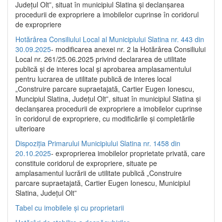
Județul Olt”, situat în municipiul Slatina și declanșarea
procedurii de expropriere a imobilelor cuprinse în coridorul
de expropriere
Hotărârea Consiliului Local al Municipiului Slatina nr. 443 din
30.09.2025
- modificarea anexei nr. 2 la Hotărârea Consiliului
Local nr. 261/25.06.2025 privind declararea de utilitate
publică şi de interes local şi aprobarea amplasamentului
pentru lucrarea de utilitate publică de interes local
„Construire parcare supraetajată, Cartier Eugen Ionescu,
Muncipiul Slatina, Judeţul Olt”, situat în municipiul Slatina şi
declanşarea procedurii de expropriere a imobilelor cuprinse
în coridorul de expropriere, cu modificările şi completările
ulterioare
Dispoziția Primarului Municipiului Slatina nr. 1458 din
20.10.2025
- exproprierea imobilelor proprietate privată, care
constituie coridorul de expropriere, situate pe
amplasamentul lucrării de utilitate publică „Construire
parcare supraetajată, Cartier Eugen Ionescu, Municipiul
Slatina, Județul Olt”
Tabel cu imobilele și cu proprietarii