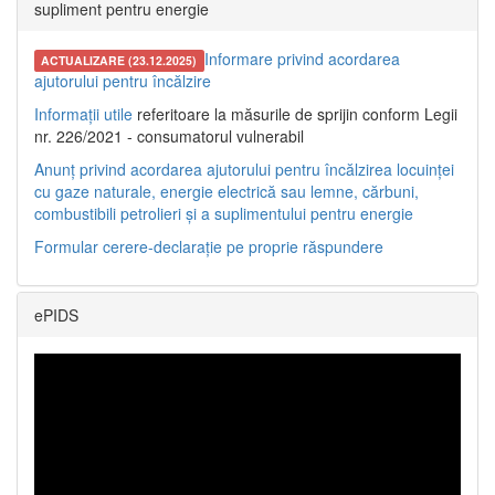
supliment pentru energie
Informare privind acordarea
ACTUALIZARE (23.12.2025)
ajutorului pentru încălzire
Informații utile
referitoare la măsurile de sprijin conform Legii
nr. 226/2021 - consumatorul vulnerabil
Anunț privind acordarea ajutorului pentru încălzirea locuinței
cu gaze naturale, energie electrică sau lemne, cărbuni,
combustibili petrolieri și a suplimentului pentru energie
Formular cerere-declarație pe proprie răspundere
ePIDS