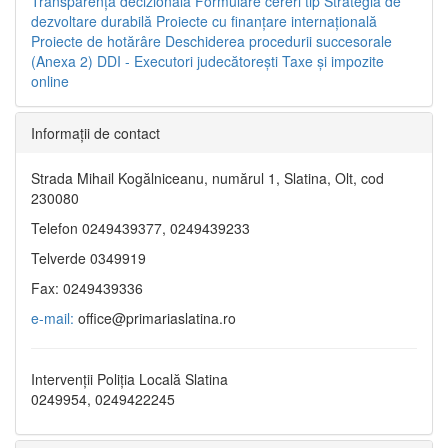
Transparenţa decizională
Formulare cereri tip
Strategia de
dezvoltare durabilă
Proiecte cu finanţare internaţională
Proiecte de hotărâre
Deschiderea procedurii succesorale
(Anexa 2)
DDI - Executori judecătorești
Taxe şi impozite
online
Informaţii de contact
Strada Mihail Kogălniceanu, numărul 1, Slatina, Olt, cod
230080
Telefon 0249439377, 0249439233
Telverde 0349919
Fax: 0249439336
e-mail:
office@primariaslatina.ro
Intervenții Poliția Locală Slatina
0249954, 0249422245