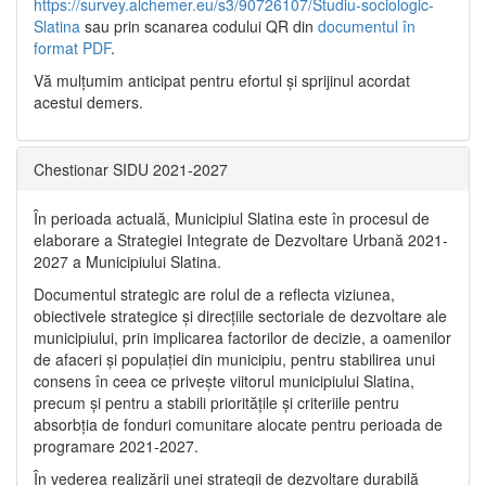
https://survey.alchemer.eu/s3/90726107/Studiu-sociologic-
Slatina
sau prin scanarea codului QR din
documentul în
format PDF
.
Vă mulţumim anticipat pentru efortul şi sprijinul acordat
acestui demers.
Chestionar SIDU 2021-2027
În perioada actuală, Municipiul Slatina este în procesul de
elaborare a Strategiei Integrate de Dezvoltare Urbană 2021‐
2027 a Municipiului Slatina.
Documentul strategic are rolul de a reflecta viziunea,
obiectivele strategice și direcțiile sectoriale de dezvoltare ale
municipiului, prin implicarea factorilor de decizie, a oamenilor
de afaceri și populației din municipiu, pentru stabilirea unui
consens în ceea ce privește viitorul municipiului Slatina,
precum și pentru a stabili prioritățile și criteriile pentru
absorbția de fonduri comunitare alocate pentru perioada de
programare 2021-2027.
În vederea realizării unei strategii de dezvoltare durabilă