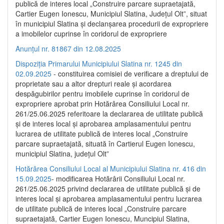
publică de interes local „Construire parcare supraetajată,
Cartier Eugen Ionescu, Municipiul Slatina, Județul Olt”, situat
în municipiul Slatina și declanșarea procedurii de expropriere
a imobilelor cuprinse în coridorul de expropriere
Anunțul nr. 81867 din 12.08.2025
Dispoziția Primarului Municipiului Slatina nr. 1245 din
02.09.2025
- constituirea comisiei de verificare a dreptului de
proprietate sau a altor drepturi reale și acordarea
despăgubirilor pentru imobilele cuprinse în coridorul de
expropriere aprobat prin Hotărârea Consiliului Local nr.
261/25.06.2025 referitoare la declararea de utilitate publică
și de interes local și aprobarea amplasamentului pentru
lucrarea de utilitate publică de interes local „Construire
parcare supraetajată, situată în Cartierul Eugen Ionescu,
municipiul Slatina, județul Olt”
Hotărârea Consiliului Local al Municipiului Slatina nr. 416 din
15.09.2025
- modificarea Hotărârii Consiliului Local nr.
261/25.06.2025 privind declararea de utilitate publică și de
interes local și aprobarea amplasamentului pentru lucrarea
de utilitate publică de interes local „Construire parcare
supraetajată, Cartier Eugen Ionescu, Muncipiul Slatina,