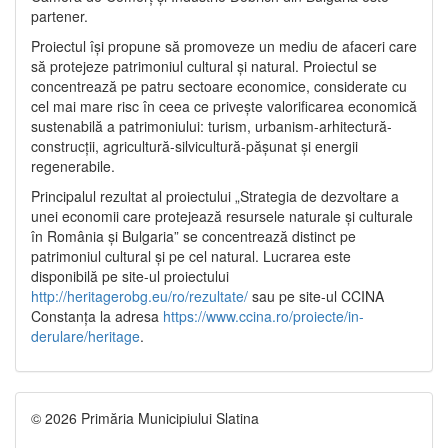
partener.
Proiectul își propune să promoveze un mediu de afaceri care
să protejeze patrimoniul cultural și natural. Proiectul se
concentrează pe patru sectoare economice, considerate cu
cel mai mare risc în ceea ce privește valorificarea economică
sustenabilă a patrimoniului: turism, urbanism-arhitectură-
construcții, agricultură-silvicultură-pășunat și energii
regenerabile.
Principalul rezultat al proiectului „Strategia de dezvoltare a
unei economii care protejează resursele naturale și culturale
în România și Bulgaria” se concentrează distinct pe
patrimoniul cultural și pe cel natural. Lucrarea este
disponibilă pe site-ul proiectului
http://heritagerobg.eu/ro/rezultate/
sau pe site-ul CCINA
Constanța la adresa
https://www.ccina.ro/proiecte/in-
derulare/heritage
.
© 2026 Primăria Municipiului Slatina