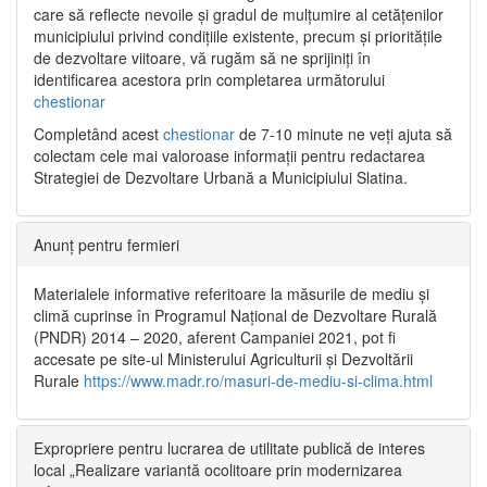
care să reflecte nevoile și gradul de mulțumire al cetățenilor
municipiului privind condițiile existente, precum și prioritățile
de dezvoltare viitoare, vă rugăm să ne sprijiniți în
identificarea acestora prin completarea următorului
chestionar
Completând acest
chestionar
de 7-10 minute ne veți ajuta să
colectam cele mai valoroase informații pentru redactarea
Strategiei de Dezvoltare Urbană a Municipiului Slatina.
Anunț pentru fermieri
Materialele informative referitoare la măsurile de mediu și
climă cuprinse în Programul Național de Dezvoltare Rurală
(PNDR) 2014 – 2020, aferent Campaniei 2021, pot fi
accesate pe site-ul Ministerului Agriculturii și Dezvoltării
Rurale
https://www.madr.ro/masuri-de-mediu-si-clima.html
Expropriere pentru lucrarea de utilitate publică de interes
local „Realizare variantă ocolitoare prin modernizarea