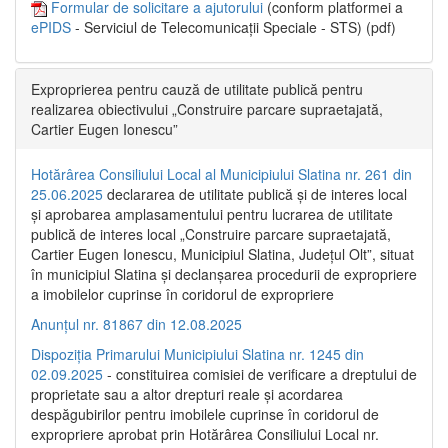
Formular de solicitare a ajutorului
(conform platformei a
ePIDS
- Serviciul de Telecomunicații Speciale - STS) (pdf)
Exproprierea pentru cauză de utilitate publică pentru
realizarea obiectivului „Construire parcare supraetajată,
Cartier Eugen Ionescu”
Hotărârea Consiliului Local al Municipiului Slatina nr. 261 din
25.06.2025
declararea de utilitate publică și de interes local
și aprobarea amplasamentului pentru lucrarea de utilitate
publică de interes local „Construire parcare supraetajată,
Cartier Eugen Ionescu, Municipiul Slatina, Județul Olt”, situat
în municipiul Slatina și declanșarea procedurii de expropriere
a imobilelor cuprinse în coridorul de expropriere
Anunțul nr. 81867 din 12.08.2025
Dispoziția Primarului Municipiului Slatina nr. 1245 din
02.09.2025
- constituirea comisiei de verificare a dreptului de
proprietate sau a altor drepturi reale și acordarea
despăgubirilor pentru imobilele cuprinse în coridorul de
expropriere aprobat prin Hotărârea Consiliului Local nr.