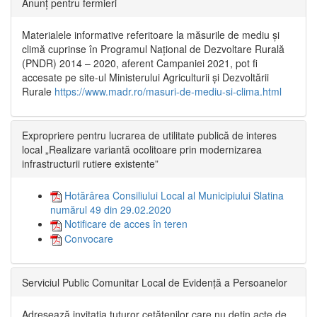
Anunț pentru fermieri
Materialele informative referitoare la măsurile de mediu și
climă cuprinse în Programul Național de Dezvoltare Rurală
(PNDR) 2014 – 2020, aferent Campaniei 2021, pot fi
accesate pe site-ul Ministerului Agriculturii și Dezvoltării
Rurale
https://www.madr.ro/masuri-de-mediu-si-clima.html
Expropriere pentru lucrarea de utilitate publică de interes
local „Realizare variantă ocolitoare prin modernizarea
infrastructurii rutiere existente”
Hotărârea Consiliului Local al Municipiului Slatina
numărul 49 din 29.02.2020
Notificare de acces în teren
Convocare
Serviciul Public Comunitar Local de Evidență a Persoanelor
Adresează invitația tuturor cetățenilor care nu dețin acte de