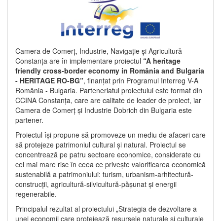
Camera de Comerț, Industrie, Navigație și Agricultură
Constanța are în implementare proiectul
“A heritage
friendly cross-border economy in România and Bulgaria
- HERITAGE RO-BG”
, finanțat prin Programul Interreg V-A
România - Bulgaria. Parteneriatul proiectului este format din
CCINA Constanța, care are calitate de leader de proiect, iar
Camera de Comerț și Industrie Dobrich din Bulgaria este
partener.
Proiectul își propune să promoveze un mediu de afaceri care
să protejeze patrimoniul cultural și natural. Proiectul se
concentrează pe patru sectoare economice, considerate cu
cel mai mare risc în ceea ce privește valorificarea economică
sustenabilă a patrimoniului: turism, urbanism-arhitectură-
construcții, agricultură-silvicultură-pășunat și energii
regenerabile.
Principalul rezultat al proiectului „Strategia de dezvoltare a
unei economii care protejează resursele naturale și culturale