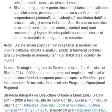
prin intermediul unor axe/ circulații verzi;
Slatina – oraş atractiv pentru locuitori şi turişti, prin calitatea
spaţiului public, pietonal, prietenos, cu o zonă centrală
preponderent pietonală, ce evidenţiază identitatea dublă a
oraşului – târg şi centru industrial. Spaţiile publice specifice
celor două centre (centrul istoric şi centrul nou) sunt
reconectate şi legate de principalele puncte de interes şi
zone rezidenţiale din oraş prin axe tematice.
Astfel, Slatina anului 2020 va fi un oraş tânăr şi modern, ce
îmbină calitatea ridicată a spaţiului public şi farmecul vechiului
târg cu excelenţa în domeniul tehnic şi stabilitatea locurilor de
muncă.
În baza Strategiei Integrate de Dezvoltare Urbană a Municipiului
Slatina 2014 - 2020 se pot demara acţiuni ample la nivel local şi
se pot accesa fonduri europene puse la dispoziţia României prin
Instrumentele Structurale, în special prin Programul Operațional
Regional.
Strategia Integrată de Dezvoltare Urbană a Municipiului Slatina
2014 - 2020 a fost însuşită de către Consiliul Local al municipiului
Slatina prin
Hotărârea Consiliului Local al Municipiului Slatina
numărul 111 din 27.04.2016
și modificat prin
Hotărârea Consiliului