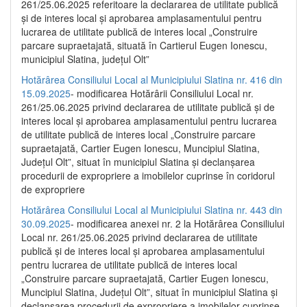
261/25.06.2025 referitoare la declararea de utilitate publică
și de interes local și aprobarea amplasamentului pentru
lucrarea de utilitate publică de interes local „Construire
parcare supraetajată, situată în Cartierul Eugen Ionescu,
municipiul Slatina, județul Olt”
Hotărârea Consiliului Local al Municipiului Slatina nr. 416 din
15.09.2025
- modificarea Hotărârii Consiliului Local nr.
261/25.06.2025 privind declararea de utilitate publică și de
interes local și aprobarea amplasamentului pentru lucrarea
de utilitate publică de interes local „Construire parcare
supraetajată, Cartier Eugen Ionescu, Muncipiul Slatina,
Județul Olt”, situat în municipiul Slatina și declanșarea
procedurii de expropriere a imobilelor cuprinse în coridorul
de expropriere
Hotărârea Consiliului Local al Municipiului Slatina nr. 443 din
30.09.2025
- modificarea anexei nr. 2 la Hotărârea Consiliului
Local nr. 261/25.06.2025 privind declararea de utilitate
publică şi de interes local şi aprobarea amplasamentului
pentru lucrarea de utilitate publică de interes local
„Construire parcare supraetajată, Cartier Eugen Ionescu,
Muncipiul Slatina, Judeţul Olt”, situat în municipiul Slatina şi
declanşarea procedurii de expropriere a imobilelor cuprinse