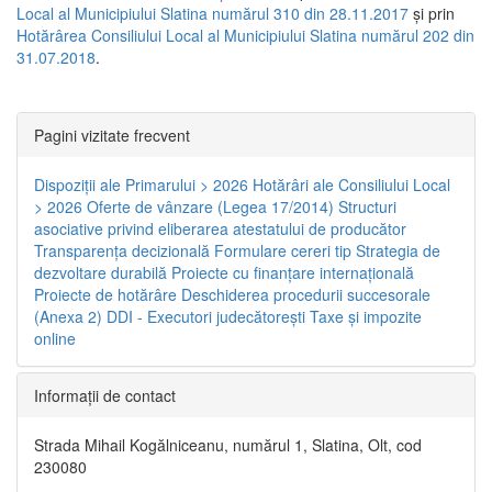
Local al Municipiului Slatina numărul 310 din 28.11.2017
și prin
Hotărârea Consiliului Local al Municipiului Slatina numărul 202 din
31.07.2018
.
Pagini vizitate frecvent
Dispoziţii ale Primarului > 2026
Hotărâri ale Consiliului Local
> 2026
Oferte de vânzare (Legea 17/2014)
Structuri
asociative privind eliberarea atestatului de producător
Transparenţa decizională
Formulare cereri tip
Strategia de
dezvoltare durabilă
Proiecte cu finanţare internaţională
Proiecte de hotărâre
Deschiderea procedurii succesorale
(Anexa 2)
DDI - Executori judecătorești
Taxe şi impozite
online
Informaţii de contact
Strada Mihail Kogălniceanu, numărul 1, Slatina, Olt, cod
230080