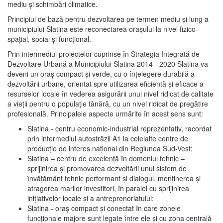
mediu şi schimbări climatice.
Principiul de bază pentru dezvoltarea pe termen mediu şi lung a
municipiului Slatina este reconectarea oraşului la nivel fizico-
spaţial, social şi funcţional.
Prin intermediul proiectelor cuprinse în Strategia Integrată de
Dezvoltare Urbană a Municipiului Slatina 2014 - 2020 Slatina va
deveni un oraş compact şi verde, cu o înţelegere durabilă a
dezvoltării urbane, orientat spre utilizarea eficientă şi eficace a
resurselor locale în vederea asigurării unui nivel ridicat de calitate
a vieţii pentru o populaţie tânără, cu un nivel ridicat de pregătire
profesională. Principalele aspecte urmărite în acest sens sunt:
Slatina - centru economic-industrial reprezentativ, racordat
prin intermediul autostrăzii A1 la celelalte centre de
producţie de interes naţional din Regiunea Sud-Vest;
Slatina – centru de excelenţă în domeniul tehnic –
sprijinirea şi promovarea dezvoltării unui sistem de
învăţământ tehnic performant şi dialogul, menţinerea şi
atragerea marilor investitori, în paralel cu sprijinirea
iniţiativelor locale şi a antreprenoriatului;
Slatina - oraş compact şi conectat în care zonele
funcţionale majore sunt legate între ele şi cu zona centrală