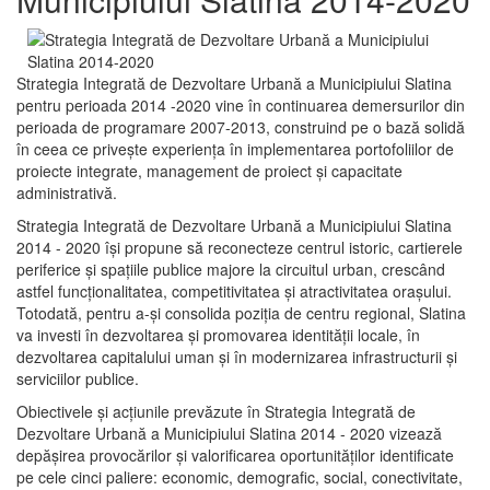
Strategia Integrată de Dezvoltare Urbană a Municipiului Slatina
pentru perioada 2014 -2020 vine în continuarea demersurilor din
perioada de programare 2007-2013, construind pe o bază solidă
în ceea ce priveşte experienţa în implementarea portofoliilor de
proiecte integrate, management de proiect și capacitate
administrativă.
Strategia Integrată de Dezvoltare Urbană a Municipiului Slatina
2014 - 2020 își propune să reconecteze centrul istoric, cartierele
periferice şi spaţiile publice majore la circuitul urban, crescând
astfel funcţionalitatea, competitivitatea şi atractivitatea oraşului.
Totodată, pentru a-şi consolida poziţia de centru regional, Slatina
va investi în dezvoltarea şi promovarea identităţii locale, în
dezvoltarea capitalului uman şi în modernizarea infrastructurii şi
serviciilor publice.
Obiectivele şi acţiunile prevăzute în Strategia Integrată de
Dezvoltare Urbană a Municipiului Slatina 2014 - 2020 vizează
depășirea provocărilor şi valorificarea oportunităţilor identificate
pe cele cinci paliere: economic, demografic, social, conectivitate,