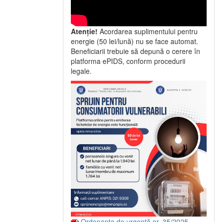
Atenție!
Acordarea suplimentului pentru
energie (50 lei/lună) nu se face automat.
Beneficiarii trebuie să depună o cerere în
platforma ePIDS, conform procedurii
legale.
Ordonanța de urgență nr. 35/2025