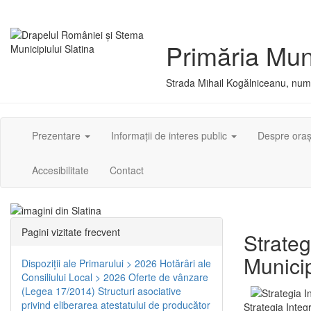
Primăria Muni
Strada Mihail Kogălniceanu, numă
Prezentare
Informații de interes public
Despre ora
Accesibilitate
Contact
Pagini vizitate frecvent
Strateg
Municip
Dispoziţii ale Primarului > 2026
Hotărâri ale
Consiliului Local > 2026
Oferte de vânzare
(Legea 17/2014)
Structuri asociative
privind eliberarea atestatului de producător
Strategia Integ