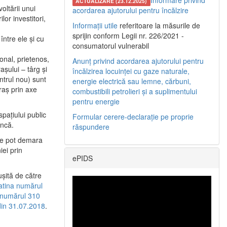
Informare privind
ACTUALIZARE (23.12.2025)
oltării unui
acordarea ajutorului pentru încălzire
or investitori,
Informații utile
referitoare la măsurile de
sprijin conform Legii nr. 226/2021 -
între ele şi cu
consumatorul vulnerabil
etonal, prietenos,
Anunț privind acordarea ajutorului pentru
şului – târg şi
încălzirea locuinței cu gaze naturale,
entrul nou) sunt
energie electrică sau lemne, cărbuni,
raş prin axe
combustibili petrolieri și a suplimentului
pentru energie
spaţiului public
Formular cerere-declarație pe proprie
uncă.
răspundere
 se pot demara
iei prin
ePIDS
uşită de către
latina numărul
a numărul 310
 din 31.07.2018
.