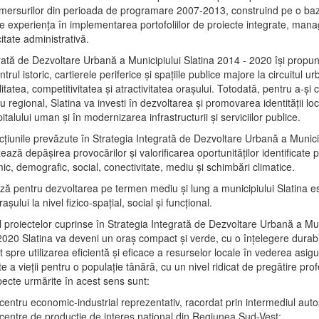
mersurilor din perioada de programare 2007-2013, construind pe o baz
e experienţa în implementarea portofoliilor de proiecte integrate, ma
itate administrativă.
rată de Dezvoltare Urbană a Municipiului Slatina 2014 - 2020 își propu
rul istoric, cartierele periferice şi spaţiile publice majore la circuitul 
litatea, competitivitatea şi atractivitatea oraşului. Totodată, pentru a-şi 
u regional, Slatina va investi în dezvoltarea şi promovarea identităţii loc
talului uman şi în modernizarea infrastructurii şi serviciilor publice.
acţiunile prevăzute în Strategia Integrată de Dezvoltare Urbană a Municip
ază depășirea provocărilor şi valorificarea oportunităţilor identificate p
ic, demografic, social, conectivitate, mediu şi schimbări climatice.
ază pentru dezvoltarea pe termen mediu şi lung a municipiului Slatina e
şului la nivel fizico-spaţial, social şi funcţional.
l proiectelor cuprinse în Strategia Integrată de Dezvoltare Urbană a Mun
2020 Slatina va deveni un oraş compact şi verde, cu o înţelegere durabil
 spre utilizarea eficientă şi eficace a resurselor locale în vederea asigur
ate a vieţii pentru o populaţie tânără, cu un nivel ridicat de pregătire pro
pecte urmărite în acest sens sunt:
 centru economic-industrial reprezentativ, racordat prin intermediul autos
 centre de producţie de interes naţional din Regiunea Sud-Vest;