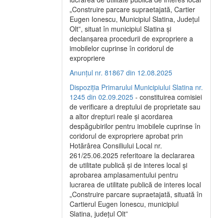
„Construire parcare supraetajată, Cartier
Eugen Ionescu, Municipiul Slatina, Județul
Olt”, situat în municipiul Slatina și
declanșarea procedurii de expropriere a
imobilelor cuprinse în coridorul de
expropriere
Anunțul nr. 81867 din 12.08.2025
Dispoziția Primarului Municipiului Slatina nr.
1245 din 02.09.2025
- constituirea comisiei
de verificare a dreptului de proprietate sau
a altor drepturi reale și acordarea
despăgubirilor pentru imobilele cuprinse în
coridorul de expropriere aprobat prin
Hotărârea Consiliului Local nr.
261/25.06.2025 referitoare la declararea
de utilitate publică și de interes local și
aprobarea amplasamentului pentru
lucrarea de utilitate publică de interes local
„Construire parcare supraetajată, situată în
Cartierul Eugen Ionescu, municipiul
Slatina, județul Olt”