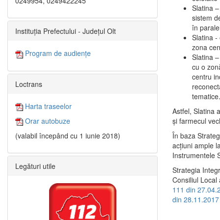
0249954, 0249422245
Slatina –
sistem de
în paralel
Instituția Prefectului - Județul Olt
Slatina -
zona cent
Program de audiențe
Slatina – 
cu o zonă
centru in
Loctrans
reconecta
tematice
Harta traseelor
Astfel, Slatina 
şi farmecul vec
Orar autobuze
În baza Strateg
(valabil începând cu 1 iunie 2018)
acţiuni ample l
Instrumentele S
Legături utile
Strategia Integ
Consiliul Local 
111 din 27.04.
din 28.11.2017