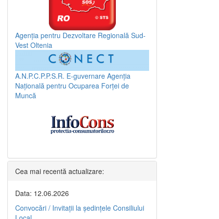
Agenția pentru Dezvoltare Regională Sud-
Vest Oltenia
A.N.P.C.P.P.S.R.
E-guvernare
Agenția
Națională pentru Ocuparea Forței de
Muncă
Cea mai recentă actualizare:
Data: 12.06.2026
Convocări / Invitaţii la şedinţele Consiliului
Local