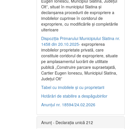
Eugen Ionescu, Muncipiul Slatina, Judeţul
Olt”, situat în municipiul Slatina şi
declanşarea procedurii de expropriere a
imobilelor cuprinse în coridorul de
expropriere, cu modificările şi completările
ulterioare
Dispoziția Primarului Municipiului Slatina nr.
1458 din 20.10.2025
- exproprierea
imobilelor proprietate privată, care
constituie coridorul de expropriere, situate
pe amplasamentul lucrării de utilitate
publică „Construire parcare supraetajată,
Cartier Eugen Ionescu, Municipiul Slatina,
Județul Olt”
Tabel cu imobilele și cu proprietarii
Hotărâri de stabilire a despăgubirilor
Anunțul nr. 18594/24.02.2026
Anunț - Declarația unică 212