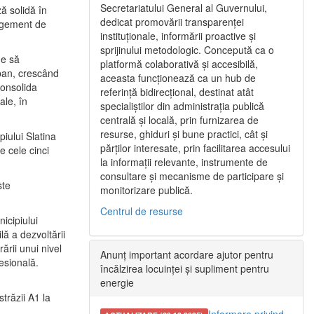
Secretariatului General al Guvernului,
ă solidă în
dedicat promovării transparenței
nagement de
instituționale, informării proactive și
sprijinului metodologic. Concepută ca o
ne să
platformă colaborativă și accesibilă,
urban, crescând
aceasta funcționează ca un hub de
consolida
referință bidirecțional, destinat atât
ale, în
specialiștilor din administrația publică
centrală și locală, prin furnizarea de
resurse, ghiduri și bune practici, cât și
iului Slatina
părților interesate, prin facilitarea accesului
e cele cinci
la informații relevante, instrumente de
consultare și mecanisme de participare și
ste
monitorizare publică.
Centrul de resurse
icipiului
ă a dezvoltării
ării unui nivel
Anunț important acordare ajutor pentru
fesională.
încălzirea locuinței și supliment pentru
energie
trăzii A1 la