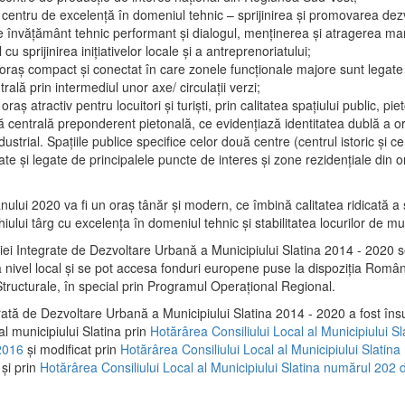
 centru de excelenţă în domeniul tehnic – sprijinirea şi promovarea dezv
 învăţământ tehnic performant şi dialogul, menţinerea şi atragerea maril
 cu sprijinirea iniţiativelor locale şi a antreprenoriatului;
 oraş compact şi conectat în care zonele funcţionale majore sunt legate 
rală prin intermediul unor axe/ circulații verzi;
oraş atractiv pentru locuitori şi turişti, prin calitatea spaţiului public, pi
 centrală preponderent pietonală, ce evidenţiază identitatea dublă a ora
dustrial. Spaţiile publice specifice celor două centre (centrul istoric şi c
te şi legate de principalele puncte de interes şi zone rezidenţiale din o
.
anului 2020 va fi un oraş tânăr şi modern, ce îmbină calitatea ridicată a 
hiului târg cu excelenţa în domeniul tehnic şi stabilitatea locurilor de m
iei Integrate de Dezvoltare Urbană a Municipiului Slatina 2014 - 2020
a nivel local şi se pot accesa fonduri europene puse la dispoziţia Român
tructurale, în special prin Programul Operațional Regional.
rată de Dezvoltare Urbană a Municipiului Slatina 2014 - 2020 a fost îns
al municipiului Slatina prin
Hotărârea Consiliului Local al Municipiului S
2016
și modificat prin
Hotărârea Consiliului Local al Municipiului Slatin
și prin
Hotărârea Consiliului Local al Municipiului Slatina numărul 202