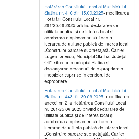
Hotărârea Consiliului Local al Municipiului
Slatina nr. 416 din 15.09.2025
- modificarea
Hotărârii Consiliului Local nr.
261/25.06.2025 privind declararea de
utilitate publică și de interes local și
aprobarea amplasamentului pentru
lucrarea de utilitate publică de interes local
„Construire parcare supraetajată, Cartier
Eugen Ionescu, Muncipiul Slatina, Județul
Olt”, situat în municipiul Slatina și
declanșarea procedurii de expropriere a
imobilelor cuprinse în coridorul de
expropriere
Hotărârea Consiliului Local al Municipiului
Slatina nr. 443 din 30.09.2025
- modificarea
anexei nr. 2 la Hotărârea Consiliului Local
nr. 261/25.06.2025 privind declararea de
utilitate publică şi de interes local şi
aprobarea amplasamentului pentru
lucrarea de utilitate publică de interes local
„Construire parcare supraetajată, Cartier