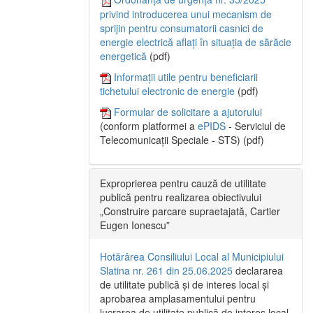
privind introducerea unui mecanism de
sprijin pentru consumatorii casnici de
energie electrică aflați în situația de sărăcie
energetică
(pdf)
Informații utile pentru beneficiarii
tichetului electronic de energie
(pdf)
Formular de solicitare a ajutorului
(conform platformei a
ePIDS
- Serviciul de
Telecomunicații Speciale - STS) (pdf)
Exproprierea pentru cauză de utilitate
publică pentru realizarea obiectivului
„Construire parcare supraetajată, Cartier
Eugen Ionescu”
Hotărârea Consiliului Local al Municipiului
Slatina nr. 261 din 25.06.2025
declararea
de utilitate publică și de interes local și
aprobarea amplasamentului pentru
lucrarea de utilitate publică de interes local