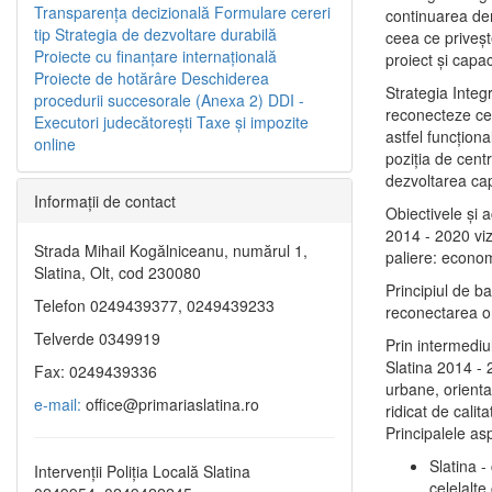
Transparenţa decizională
Formulare cereri
continuarea de
tip
Strategia de dezvoltare durabilă
ceea ce priveşt
Proiecte cu finanţare internaţională
proiect și capac
Proiecte de hotărâre
Deschiderea
Strategia Integ
procedurii succesorale (Anexa 2)
DDI -
reconecteze cent
Executori judecătorești
Taxe şi impozite
astfel funcţiona
online
poziţia de centr
dezvoltarea capi
Informaţii de contact
Obiectivele şi 
2014 - 2020 vize
Strada Mihail Kogălniceanu, numărul 1,
paliere: econom
Slatina, Olt, cod 230080
Principiul de b
Telefon 0249439377, 0249439233
reconectarea ora
Telverde 0349919
Prin intermediu
Slatina 2014 - 
Fax: 0249439336
urbane, orientat
e-mail:
office@primariaslatina.ro
ridicat de calit
Principalele as
Slatina -
Intervenții Poliția Locală Slatina
celelalte