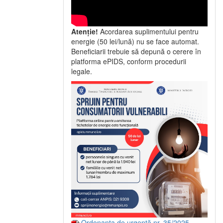
Atenție!
Acordarea suplimentului pentru
energie (50 lei/lună) nu se face automat.
Beneficiarii trebuie să depună o cerere în
platforma ePIDS, conform procedurii
legale.
Ordonanța de urgență nr. 35/2025