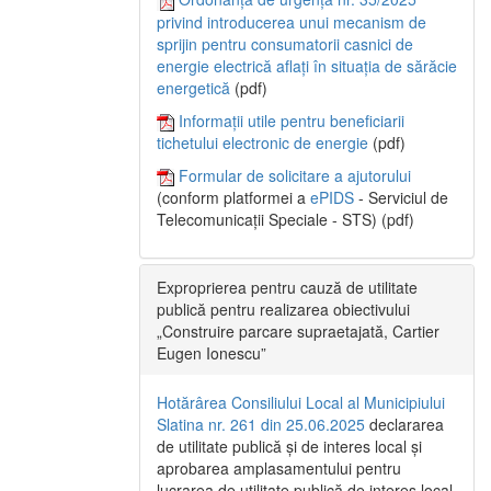
privind introducerea unui mecanism de
sprijin pentru consumatorii casnici de
energie electrică aflați în situația de sărăcie
energetică
(pdf)
Informații utile pentru beneficiarii
tichetului electronic de energie
(pdf)
Formular de solicitare a ajutorului
(conform platformei a
ePIDS
- Serviciul de
Telecomunicații Speciale - STS) (pdf)
Exproprierea pentru cauză de utilitate
publică pentru realizarea obiectivului
„Construire parcare supraetajată, Cartier
Eugen Ionescu”
Hotărârea Consiliului Local al Municipiului
Slatina nr. 261 din 25.06.2025
declararea
de utilitate publică și de interes local și
aprobarea amplasamentului pentru
lucrarea de utilitate publică de interes local