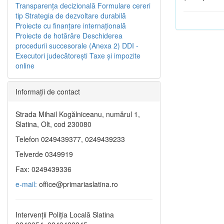
Transparenţa decizională
Formulare cereri
tip
Strategia de dezvoltare durabilă
Proiecte cu finanţare internaţională
Proiecte de hotărâre
Deschiderea
procedurii succesorale (Anexa 2)
DDI -
Executori judecătorești
Taxe şi impozite
online
Informaţii de contact
Strada Mihail Kogălniceanu, numărul 1,
Slatina, Olt, cod 230080
Telefon 0249439377, 0249439233
Telverde 0349919
Fax: 0249439336
e-mail:
office@primariaslatina.ro
Intervenții Poliția Locală Slatina