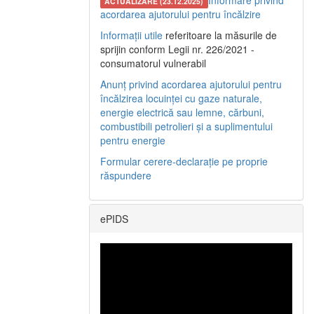
Informare privind
ACTUALIZARE (23.12.2025)
acordarea ajutorului pentru încălzire
Informații utile
referitoare la măsurile de
sprijin conform Legii nr. 226/2021 -
consumatorul vulnerabil
Anunț privind acordarea ajutorului pentru
încălzirea locuinței cu gaze naturale,
energie electrică sau lemne, cărbuni,
combustibili petrolieri și a suplimentului
pentru energie
Formular cerere-declarație pe proprie
răspundere
ePIDS