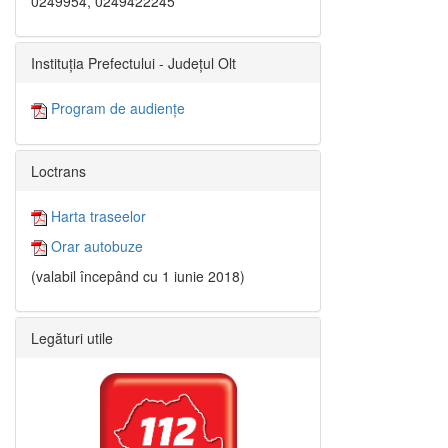
0249954, 0249422245
Instituția Prefectului - Județul Olt
Program de audiențe
Loctrans
Harta traseelor
Orar autobuze
(valabil începând cu 1 iunie 2018)
Legături utile