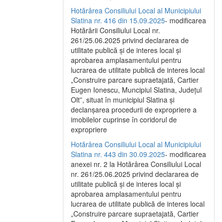
Hotărârea Consiliului Local al Municipiului
Slatina nr. 416 din 15.09.2025
- modificarea
Hotărârii Consiliului Local nr.
261/25.06.2025 privind declararea de
utilitate publică și de interes local și
aprobarea amplasamentului pentru
lucrarea de utilitate publică de interes local
„Construire parcare supraetajată, Cartier
Eugen Ionescu, Muncipiul Slatina, Județul
Olt”, situat în municipiul Slatina și
declanșarea procedurii de expropriere a
imobilelor cuprinse în coridorul de
expropriere
Hotărârea Consiliului Local al Municipiului
Slatina nr. 443 din 30.09.2025
- modificarea
anexei nr. 2 la Hotărârea Consiliului Local
nr. 261/25.06.2025 privind declararea de
utilitate publică şi de interes local şi
aprobarea amplasamentului pentru
lucrarea de utilitate publică de interes local
„Construire parcare supraetajată, Cartier