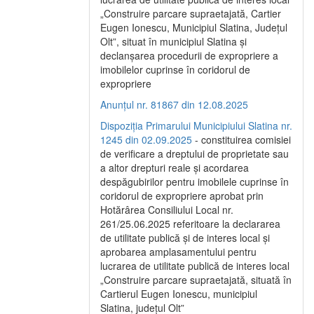
„Construire parcare supraetajată, Cartier
Eugen Ionescu, Municipiul Slatina, Județul
Olt”, situat în municipiul Slatina și
declanșarea procedurii de expropriere a
imobilelor cuprinse în coridorul de
expropriere
Anunțul nr. 81867 din 12.08.2025
Dispoziția Primarului Municipiului Slatina nr.
1245 din 02.09.2025
- constituirea comisiei
de verificare a dreptului de proprietate sau
a altor drepturi reale și acordarea
despăgubirilor pentru imobilele cuprinse în
coridorul de expropriere aprobat prin
Hotărârea Consiliului Local nr.
261/25.06.2025 referitoare la declararea
de utilitate publică și de interes local și
aprobarea amplasamentului pentru
lucrarea de utilitate publică de interes local
„Construire parcare supraetajată, situată în
Cartierul Eugen Ionescu, municipiul
Slatina, județul Olt”