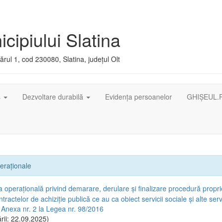
cipiului Slatina
rul 1, cod 230080, Slatina, județul Olt
ș
Dezvoltare durabilă
Evidența persoanelor
GHIȘEUL.
eraționale
 operațională privind demarare, derulare și finalizare procedură propr
ntractelor de achiziție publică ce au ca obiect servicii sociale și alte servi
 Anexa nr. 2 la Legea nr. 98/2016
rii: 22.09.2025)