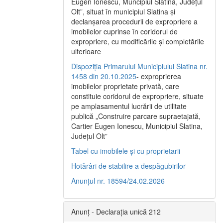
Eugen Ionescu, Muncipiul Slatina, Judeţul
Olt”, situat în municipiul Slatina şi
declanşarea procedurii de expropriere a
imobilelor cuprinse în coridorul de
expropriere, cu modificările şi completările
ulterioare
Dispoziția Primarului Municipiului Slatina nr.
1458 din 20.10.2025
- exproprierea
imobilelor proprietate privată, care
constituie coridorul de expropriere, situate
pe amplasamentul lucrării de utilitate
publică „Construire parcare supraetajată,
Cartier Eugen Ionescu, Municipiul Slatina,
Județul Olt”
Tabel cu imobilele și cu proprietarii
Hotărâri de stabilire a despăgubirilor
Anunțul nr. 18594/24.02.2026
Anunț - Declarația unică 212