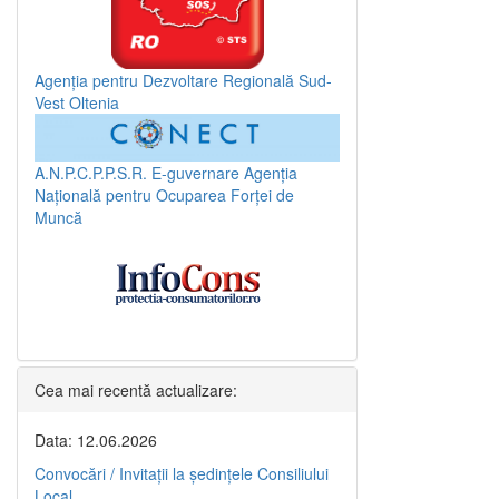
Agenția pentru Dezvoltare Regională Sud-
Vest Oltenia
A.N.P.C.P.P.S.R.
E-guvernare
Agenția
Națională pentru Ocuparea Forței de
Muncă
Cea mai recentă actualizare:
Data: 12.06.2026
Convocări / Invitaţii la şedinţele Consiliului
Local