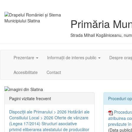
Primăria Muni
Strada Mihail Kogălniceanu, numă
Prezentare
Informații de interes public
Despre ora
Accesibilitate
Contact
Pagini vizitate frecvent
Proceduri op
Dispoziţii ale Primarului > 2026
Hotărâri ale
Procedura
Consiliului Local > 2026
Oferte de vânzare
atribuirea co
(Legea 17/2014)
Structuri asociative
prevăzute în
privind eliberarea atestatului de producător
(Data publică