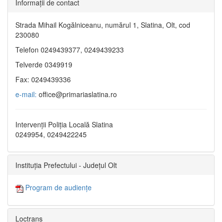
Informaţii de contact
Strada Mihail Kogălniceanu, numărul 1, Slatina, Olt, cod
230080
Telefon 0249439377, 0249439233
Telverde 0349919
Fax: 0249439336
e-mail:
office@primariaslatina.ro
Intervenții Poliția Locală Slatina
0249954, 0249422245
Instituția Prefectului - Județul Olt
Program de audiențe
Loctrans