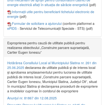
energie electrică aflați în situația de sărăcie energetică
(pdf)
Informații utile pentru beneficiarii tichetului electronic de
energie
(pdf)
Formular de solicitare a ajutorului
(conform platformei a
ePIDS
- Serviciul de Telecomunicații Speciale - STS) (pdf)
Exproprierea pentru cauză de utilitate publică pentru
realizarea obiectivului „Construire parcare supraetajată,
Cartier Eugen Ionescu”
Hotărârea Consiliului Local al Municipiului Slatina nr. 261 din
25.06.2025
declararea de utilitate publică și de interes local
și aprobarea amplasamentului pentru lucrarea de utilitate
publică de interes local „Construire parcare supraetajată,
Cartier Eugen Ionescu, Municipiul Slatina, Județul Olt”, situat
în municipiul Slatina și declanșarea procedurii de expropriere
a imobilelor cuprinse în coridorul de expropriere
Anunțul nr. 81867 din 12.08.2025
Dispoziția Primarului Municipiului Slatina nr. 1245 din