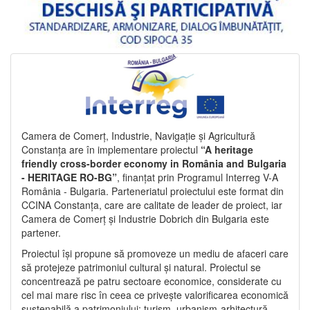
Camera de Comerț, Industrie, Navigație și Agricultură
Constanța are în implementare proiectul
“A heritage
friendly cross-border economy in România and Bulgaria
- HERITAGE RO-BG”
, finanțat prin Programul Interreg V-A
România - Bulgaria. Parteneriatul proiectului este format din
CCINA Constanța, care are calitate de leader de proiect, iar
Camera de Comerț și Industrie Dobrich din Bulgaria este
partener.
Proiectul își propune să promoveze un mediu de afaceri care
să protejeze patrimoniul cultural și natural. Proiectul se
concentrează pe patru sectoare economice, considerate cu
cel mai mare risc în ceea ce privește valorificarea economică
sustenabilă a patrimoniului: turism, urbanism-arhitectură-