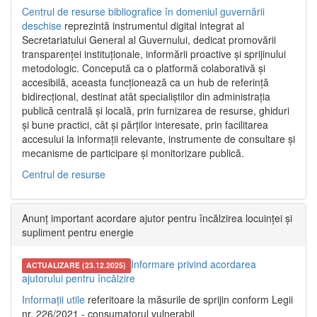
Centrul de resurse bibliografice în domeniul guvernării
deschise
reprezintă instrumentul digital integrat al
Secretariatului General al Guvernului, dedicat promovării
transparenței instituționale, informării proactive și sprijinului
metodologic. Concepută ca o platformă colaborativă și
accesibilă, aceasta funcționează ca un hub de referință
bidirecțional, destinat atât specialiștilor din administrația
publică centrală și locală, prin furnizarea de resurse, ghiduri
și bune practici, cât și părților interesate, prin facilitarea
accesului la informații relevante, instrumente de consultare și
mecanisme de participare și monitorizare publică.
Centrul de resurse
Anunț important acordare ajutor pentru încălzirea locuinței și
supliment pentru energie
Informare privind acordarea
ACTUALIZARE (23.12.2025)
ajutorului pentru încălzire
Informații utile
referitoare la măsurile de sprijin conform Legii
nr. 226/2021 - consumatorul vulnerabil