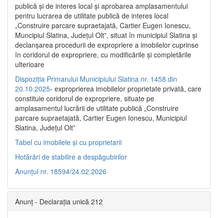
publică şi de interes local şi aprobarea amplasamentului
pentru lucrarea de utilitate publică de interes local
„Construire parcare supraetajată, Cartier Eugen Ionescu,
Muncipiul Slatina, Judeţul Olt”, situat în municipiul Slatina şi
declanşarea procedurii de expropriere a imobilelor cuprinse
în coridorul de expropriere, cu modificările şi completările
ulterioare
Dispoziția Primarului Municipiului Slatina nr. 1458 din
20.10.2025
- exproprierea imobilelor proprietate privată, care
constituie coridorul de expropriere, situate pe
amplasamentul lucrării de utilitate publică „Construire
parcare supraetajată, Cartier Eugen Ionescu, Municipiul
Slatina, Județul Olt”
Tabel cu imobilele și cu proprietarii
Hotărâri de stabilire a despăgubirilor
Anunțul nr. 18594/24.02.2026
Anunț - Declarația unică 212