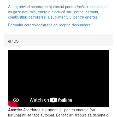
Anunț privind acordarea ajutorului pentru încălzirea locuinței
cu gaze naturale, energie electrică sau lemne, cărbuni,
combustibili petrolieri și a suplimentului pentru energie
Formular cerere-declarație pe proprie răspundere
ePIDS
Atenție!
Acordarea suplimentului pentru energie (50
lei/lună) nu se face automat. Beneficiarii trebuie să depună o