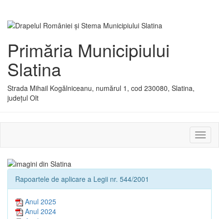
Primăria Municipiului
Slatina
Strada Mihail Kogălniceanu, numărul 1, cod 230080, Slatina,
județul Olt
Activ
sau
dezac
meniu
Rapoartele de aplicare a Legii nr. 544/2001
Anul 2025
Anul 2024