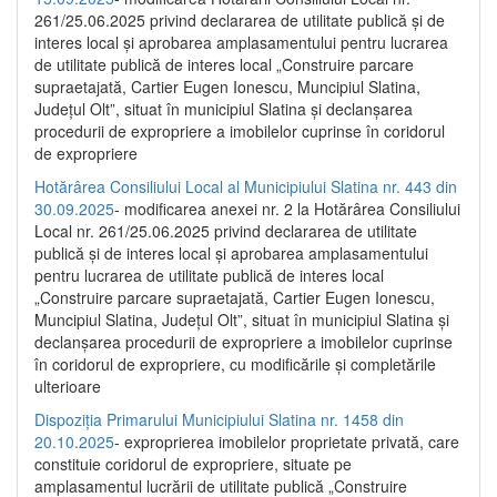
261/25.06.2025 privind declararea de utilitate publică și de
interes local și aprobarea amplasamentului pentru lucrarea
de utilitate publică de interes local „Construire parcare
supraetajată, Cartier Eugen Ionescu, Muncipiul Slatina,
Județul Olt”, situat în municipiul Slatina și declanșarea
procedurii de expropriere a imobilelor cuprinse în coridorul
de expropriere
Hotărârea Consiliului Local al Municipiului Slatina nr. 443 din
30.09.2025
- modificarea anexei nr. 2 la Hotărârea Consiliului
Local nr. 261/25.06.2025 privind declararea de utilitate
publică şi de interes local şi aprobarea amplasamentului
pentru lucrarea de utilitate publică de interes local
„Construire parcare supraetajată, Cartier Eugen Ionescu,
Muncipiul Slatina, Judeţul Olt”, situat în municipiul Slatina şi
declanşarea procedurii de expropriere a imobilelor cuprinse
în coridorul de expropriere, cu modificările şi completările
ulterioare
Dispoziția Primarului Municipiului Slatina nr. 1458 din
20.10.2025
- exproprierea imobilelor proprietate privată, care
constituie coridorul de expropriere, situate pe
amplasamentul lucrării de utilitate publică „Construire