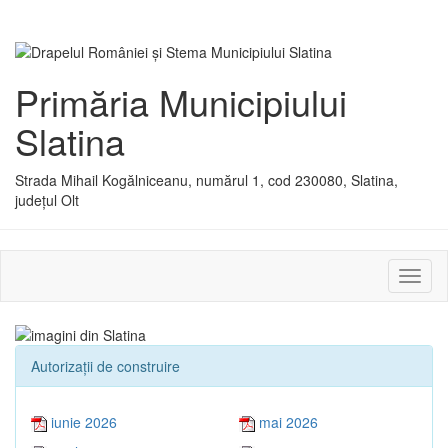
Primăria Municipiului
Slatina
Strada Mihail Kogălniceanu, numărul 1, cod 230080, Slatina,
județul Olt
Activ
sau
dezac
meniu
Autorizaţii de construire
iunie 2026
mai 2026