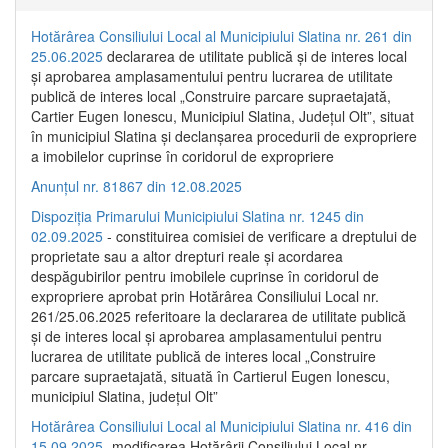
Hotărârea Consiliului Local al Municipiului Slatina nr. 261 din
25.06.2025
declararea de utilitate publică și de interes local
și aprobarea amplasamentului pentru lucrarea de utilitate
publică de interes local „Construire parcare supraetajată,
Cartier Eugen Ionescu, Municipiul Slatina, Județul Olt”, situat
în municipiul Slatina și declanșarea procedurii de expropriere
a imobilelor cuprinse în coridorul de expropriere
Anunțul nr. 81867 din 12.08.2025
Dispoziția Primarului Municipiului Slatina nr. 1245 din
02.09.2025
- constituirea comisiei de verificare a dreptului de
proprietate sau a altor drepturi reale și acordarea
despăgubirilor pentru imobilele cuprinse în coridorul de
expropriere aprobat prin Hotărârea Consiliului Local nr.
261/25.06.2025 referitoare la declararea de utilitate publică
și de interes local și aprobarea amplasamentului pentru
lucrarea de utilitate publică de interes local „Construire
parcare supraetajată, situată în Cartierul Eugen Ionescu,
municipiul Slatina, județul Olt”
Hotărârea Consiliului Local al Municipiului Slatina nr. 416 din
15.09.2025
- modificarea Hotărârii Consiliului Local nr.