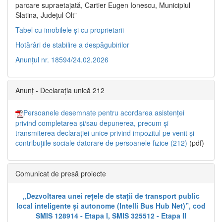
parcare supraetajată, Cartier Eugen Ionescu, Municipiul
Slatina, Județul Olt”
Tabel cu imobilele și cu proprietarii
Hotărâri de stabilire a despăgubirilor
Anunțul nr. 18594/24.02.2026
Anunț - Declarația unică 212
Persoanele desemnate pentru acordarea asistenței
privind completarea și/sau depunerea, precum și
transmiterea declarației unice privind impozitul pe venit și
contribuțiile sociale datorare de persoanele fizice (212)
(pdf)
Comunicat de presă proiecte
„Dezvoltarea unei rețele de stații de transport public
local inteligente și autonome (Intelli Bus Hub Net)”, cod
SMIS 128914 - Etapa I, SMIS 325512 - Etapa II