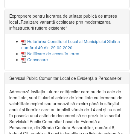
Expropriere pentru lucrarea de utilitate publică de interes
local „Realizare variantă ocolitoare prin modernizarea
infrastructurii rutiere existente”
Hotărârea Consiliului Local al Municipiului Slatina
numărul 49 din 29.02.2020
Notificare de acces în teren
Convocare
Serviciul Public Comunitar Local de Evidență a Persoanelor
Adresează invitația tuturor cetățenilor care nu dețin acte de
identitate, sunt titulari ai actelor de identitate cu termenul de
valabilitate expirat sau urmează să expire până la sfârșitul
anului și tinerilor care au împlinit vârsta de 14 ani și nu sunt
în posesia unui astfel de document să se prezinte la sediul
Serviciului Public Comunitar Local de Evidență a
Persoanelor, din Strada Centura Basarabilor, numărul 8,
județul Olt, pentru a fi puși în legalitate pe linie de evidență a