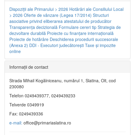
Dispoziţii ale Primarului > 2026
Hotărâri ale Consiliului Local
> 2026
Oferte de vânzare (Legea 17/2014)
Structuri
asociative privind eliberarea atestatului de producător
Transparenţa decizională
Formulare cereri tip
Strategia de
dezvoltare durabilă
Proiecte cu finanţare internaţională
Proiecte de hotărâre
Deschiderea procedurii succesorale
(Anexa 2)
DDI - Executori judecătorești
Taxe şi impozite
online
Informaţii de contact
Strada Mihail Kogălniceanu, numărul 1, Slatina, Olt, cod
230080
Telefon 0249439377, 0249439233
Telverde 0349919
Fax: 0249439336
e-mail:
office@primariaslatina.ro