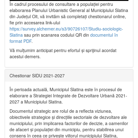
În cadrul procesului de consultare a populaţiei pentru
elaborarea Planului Urbanistic General al Municipiului Slatina
din Județul Olt, vă invităm să completați chestionarul online,
fie prin accesarea link-ului
https://survey.alchemer.eu/s3/90726107/Studiu-sociologic-
Slatina
sau prin scanarea codului QR din
documentul în
format PDF
.
Vă mulţumim anticipat pentru efortul şi sprijinul acordat
acestui demers.
Chestionar SIDU 2021-2027
În perioada actuală, Municipiul Slatina este în procesul de
elaborare a Strategiei Integrate de Dezvoltare Urbană 2021‐
2027 a Municipiului Slatina.
Documentul strategic are rolul de a reflecta viziunea,
obiectivele strategice și direcțiile sectoriale de dezvoltare ale
municipiului, prin implicarea factorilor de decizie, a oamenilor
de afaceri și populației din municipiu, pentru stabilirea unui
consens în ceea ce privește viitorul municipiului Slatina,