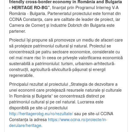
friendly cross-border economy in România and Bulgaria
- HERITAGE RO-BG”
, finanțat prin Programul Interreg V-A
România - Bulgaria. Parteneriatul proiectului este format din
CCINA Constanța, care are calitate de leader de proiect, iar
Camera de Comerț și Industrie Dobrich din Bulgaria este
partener.
Proiectul își propune să promoveze un mediu de afaceri care
să protejeze patrimoniul cultural și natural. Proiectul se
concentrează pe patru sectoare economice, considerate cu
cel mai mare risc în ceea ce privește valorificarea economică
sustenabilă a patrimoniului: turism, urbanism-arhitectură-
construcții, agricultură-silvicultură-pășunat și energii
regenerabile.
Principalul rezultat al proiectului „Strategia de dezvoltare a
unei economii care protejează resursele naturale și culturale
în România și Bulgaria” se concentrează distinct pe
patrimoniul cultural și pe cel natural. Lucrarea este
disponibilă pe site-ul proiectului
http://heritagerobg.eu/ro/rezultate/
sau pe site-ul CCINA
Constanța la adresa
https://www.ccina.ro/proiecte/in-
derulare/heritage
.