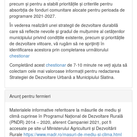
precum și pentru a stabili prioritățile și criteriile pentru
absorbția de fonduri comunitare alocate pentru perioada de
programare 2021-2027.
În vederea realizării unei strategii de dezvoltare durabilă
care să reflecte nevoile și gradul de mulțumire al cetățenilor
municipiului privind condițiile existente, precum și prioritățile
de dezvoltare viitoare, vă rugăm să ne sprijiniți în
identificarea acestora prin completarea următorului
chestionar
Completând acest
chestionar
de 7-10 minute ne veți ajuta să
colectam cele mai valoroase informații pentru redactarea
Strategiei de Dezvoltare Urbană a Municipiului Slatina.
Anunț pentru fermieri
Materialele informative referitoare la măsurile de mediu și
climă cuprinse în Programul Național de Dezvoltare Rurală
(PNDR) 2014 – 2020, aferent Campaniei 2021, pot fi
accesate pe site-ul Ministerului Agriculturii și Dezvoltării
Rurale
https://www.madr.ro/masuri-de-mediu-si-clima.html