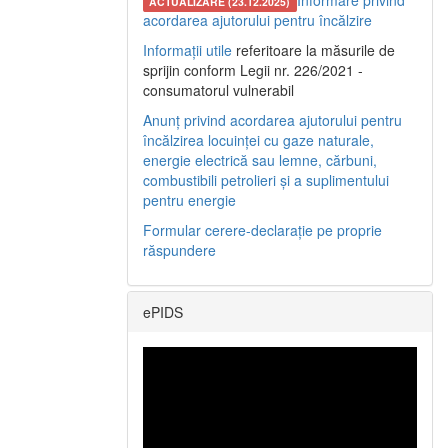
Informare privind
ACTUALIZARE (23.12.2025)
acordarea ajutorului pentru încălzire
Informații utile
referitoare la măsurile de
sprijin conform Legii nr. 226/2021 -
consumatorul vulnerabil
Anunț privind acordarea ajutorului pentru
încălzirea locuinței cu gaze naturale,
energie electrică sau lemne, cărbuni,
combustibili petrolieri și a suplimentului
pentru energie
Formular cerere-declarație pe proprie
răspundere
ePIDS