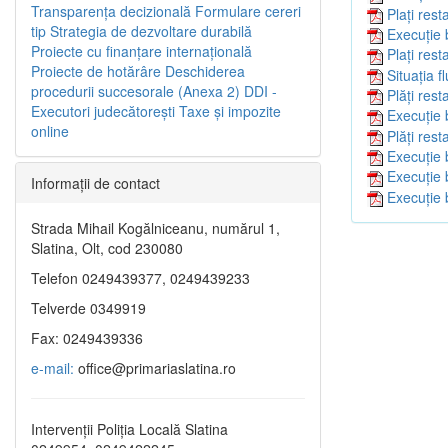
Transparenţa decizională
Formulare cereri
Plați res
tip
Strategia de dezvoltare durabilă
Execuție 
Proiecte cu finanţare internaţională
Plați rest
Proiecte de hotărâre
Deschiderea
Situația f
procedurii succesorale (Anexa 2)
DDI -
Plăți res
Executori judecătorești
Taxe şi impozite
Execuție 
online
Plăți res
Execuție 
Execuție 
Informaţii de contact
Execuție 
Strada Mihail Kogălniceanu, numărul 1,
Slatina, Olt, cod 230080
Telefon 0249439377, 0249439233
Telverde 0349919
Fax: 0249439336
e-mail:
office@primariaslatina.ro
Intervenții Poliția Locală Slatina