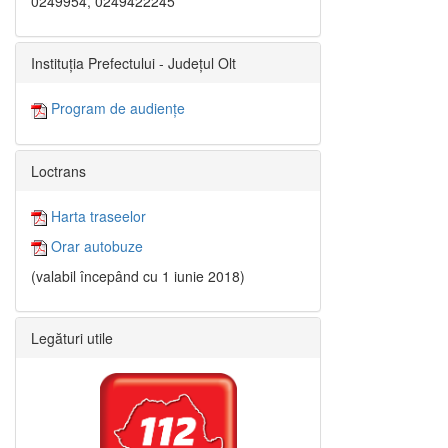
0249954, 0249422245
Instituția Prefectului - Județul Olt
Program de audiențe
Loctrans
Harta traseelor
Orar autobuze
(valabil începând cu 1 iunie 2018)
Legături utile