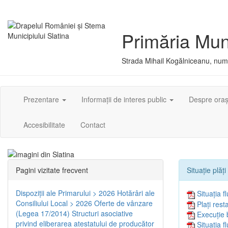
Primăria Muni
Strada Mihail Kogălniceanu, numă
Prezentare
Informații de interes public
Despre ora
Accesibilitate
Contact
Pagini vizitate frecvent
Situație plăț
Dispoziţii ale Primarului > 2026
Hotărâri ale
Situația f
Consiliului Local > 2026
Oferte de vânzare
Plați res
(Legea 17/2014)
Structuri asociative
Execuție 
privind eliberarea atestatului de producător
Situația f