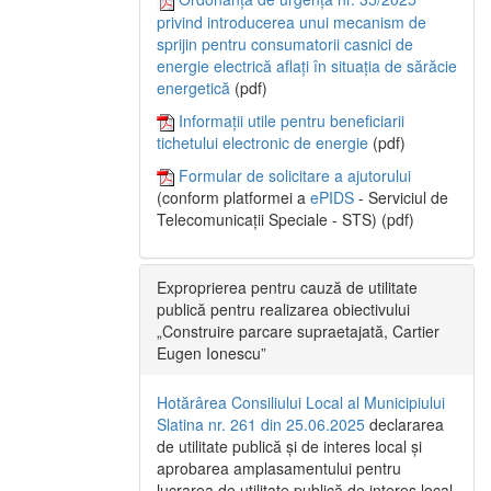
privind introducerea unui mecanism de
sprijin pentru consumatorii casnici de
energie electrică aflați în situația de sărăcie
energetică
(pdf)
Informații utile pentru beneficiarii
tichetului electronic de energie
(pdf)
Formular de solicitare a ajutorului
(conform platformei a
ePIDS
- Serviciul de
Telecomunicații Speciale - STS) (pdf)
Exproprierea pentru cauză de utilitate
publică pentru realizarea obiectivului
„Construire parcare supraetajată, Cartier
Eugen Ionescu”
Hotărârea Consiliului Local al Municipiului
Slatina nr. 261 din 25.06.2025
declararea
de utilitate publică și de interes local și
aprobarea amplasamentului pentru
lucrarea de utilitate publică de interes local