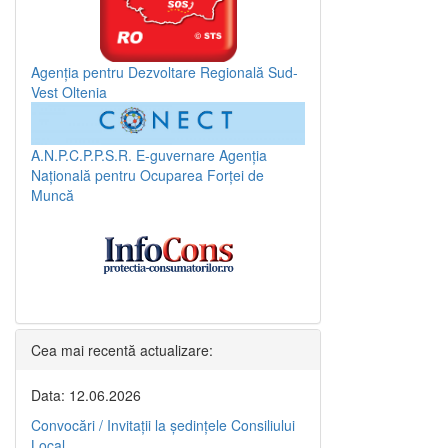
Agenția pentru Dezvoltare Regională Sud-
Vest Oltenia
A.N.P.C.P.P.S.R.
E-guvernare
Agenția
Națională pentru Ocuparea Forței de
Muncă
Cea mai recentă actualizare:
Data: 12.06.2026
Convocări / Invitaţii la şedinţele Consiliului
Local