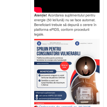
Atenție!
Acordarea suplimentului pentru
energie (50 lei/lună) nu se face automat.
Beneficiarii trebuie să depună o cerere în
platforma ePIDS, conform procedurii
legale.
Ordonanța de urgență nr. 35/2025