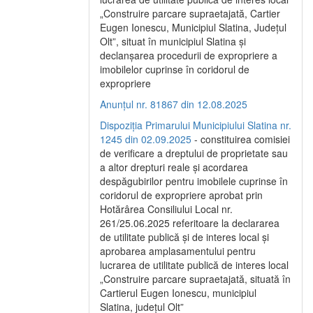
„Construire parcare supraetajată, Cartier
Eugen Ionescu, Municipiul Slatina, Județul
Olt”, situat în municipiul Slatina și
declanșarea procedurii de expropriere a
imobilelor cuprinse în coridorul de
expropriere
Anunțul nr. 81867 din 12.08.2025
Dispoziția Primarului Municipiului Slatina nr.
1245 din 02.09.2025
- constituirea comisiei
de verificare a dreptului de proprietate sau
a altor drepturi reale și acordarea
despăgubirilor pentru imobilele cuprinse în
coridorul de expropriere aprobat prin
Hotărârea Consiliului Local nr.
261/25.06.2025 referitoare la declararea
de utilitate publică și de interes local și
aprobarea amplasamentului pentru
lucrarea de utilitate publică de interes local
„Construire parcare supraetajată, situată în
Cartierul Eugen Ionescu, municipiul
Slatina, județul Olt”