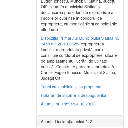
Eugen Ionescu, Muncipiul Slatina, Judeţul
Olt”, situat în municipiul Slatina şi
declanşarea procedurii de expropriere a
imobilelor cuprinse în coridorul de
expropriere, cu modificările şi completările
ulterioare
Dispoziția Primarului Municipiului Slatina nr.
1458 din 20.10.2025
- exproprierea
imobilelor proprietate privată, care
constituie coridorul de expropriere, situate
pe amplasamentul lucrării de utilitate
publică „Construire parcare supraetajată,
Cartier Eugen Ionescu, Municipiul Slatina,
Județul Olt”
Tabel cu imobilele și cu proprietarii
Hotărâri de stabilire a despăgubirilor
Anunțul nr. 18594/24.02.2026
Anunț - Declarația unică 212