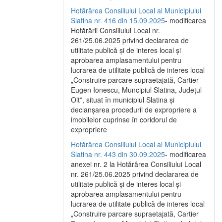
Hotărârea Consiliului Local al Municipiului
Slatina nr. 416 din 15.09.2025
- modificarea
Hotărârii Consiliului Local nr.
261/25.06.2025 privind declararea de
utilitate publică și de interes local și
aprobarea amplasamentului pentru
lucrarea de utilitate publică de interes local
„Construire parcare supraetajată, Cartier
Eugen Ionescu, Muncipiul Slatina, Județul
Olt”, situat în municipiul Slatina și
declanșarea procedurii de expropriere a
imobilelor cuprinse în coridorul de
expropriere
Hotărârea Consiliului Local al Municipiului
Slatina nr. 443 din 30.09.2025
- modificarea
anexei nr. 2 la Hotărârea Consiliului Local
nr. 261/25.06.2025 privind declararea de
utilitate publică şi de interes local şi
aprobarea amplasamentului pentru
lucrarea de utilitate publică de interes local
„Construire parcare supraetajată, Cartier