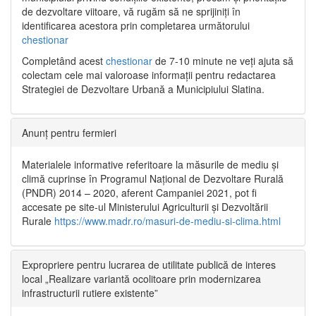
de dezvoltare viitoare, vă rugăm să ne sprijiniți în
identificarea acestora prin completarea următorului
chestionar
Completând acest
chestionar
de 7-10 minute ne veți ajuta să
colectam cele mai valoroase informații pentru redactarea
Strategiei de Dezvoltare Urbană a Municipiului Slatina.
Anunț pentru fermieri
Materialele informative referitoare la măsurile de mediu și
climă cuprinse în Programul Național de Dezvoltare Rurală
(PNDR) 2014 – 2020, aferent Campaniei 2021, pot fi
accesate pe site-ul Ministerului Agriculturii și Dezvoltării
Rurale
https://www.madr.ro/masuri-de-mediu-si-clima.html
Expropriere pentru lucrarea de utilitate publică de interes
local „Realizare variantă ocolitoare prin modernizarea
infrastructurii rutiere existente”