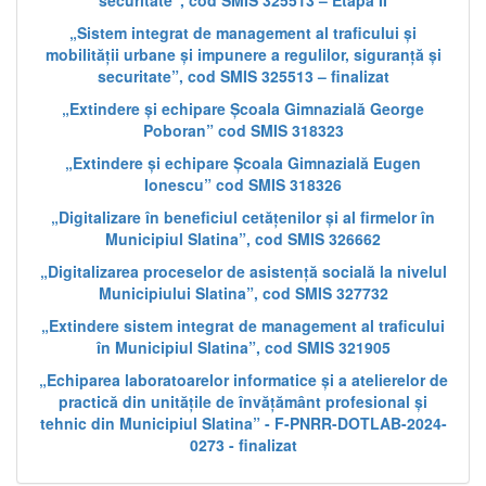
securitate”, cod SMIS 325513 – Etapa II
„Sistem integrat de management al traficului și
mobilității urbane și impunere a regulilor, siguranță și
securitate”, cod SMIS 325513 – finalizat
„Extindere și echipare Școala Gimnazială George
Poboran” cod SMIS 318323
„Extindere și echipare Școala Gimnazială Eugen
Ionescu” cod SMIS 318326
„Digitalizare în beneficiul cetățenilor și al firmelor în
Municipiul Slatina”, cod SMIS 326662
„Digitalizarea proceselor de asistență socială la nivelul
Municipiului Slatina”, cod SMIS 327732
„Extindere sistem integrat de management al traficului
în Municipiul Slatina”, cod SMIS 321905
„Echiparea laboratoarelor informatice și a atelierelor de
practică din unitățile de învățământ profesional și
tehnic din Municipiul Slatina” - F-PNRR-DOTLAB-2024-
0273 - finalizat