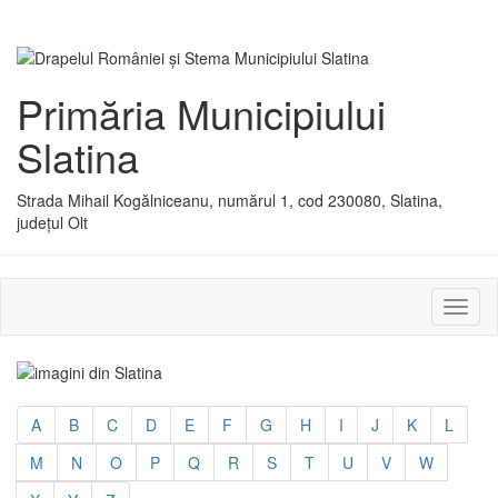
Primăria Municipiului
Slatina
Strada Mihail Kogălniceanu, numărul 1, cod 230080, Slatina,
județul Olt
Activ
sau
dezac
meniu
A
B
C
D
E
F
G
H
I
J
K
L
M
N
O
P
Q
R
S
T
U
V
W