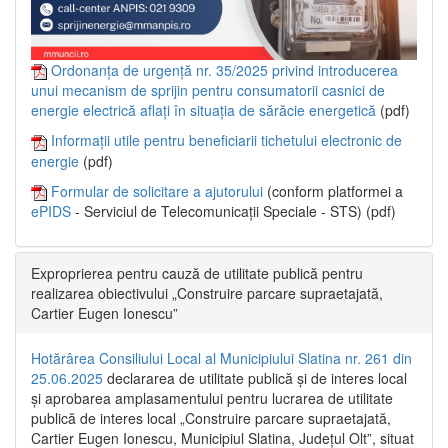
Ordonanța de urgență nr. 35/2025 privind introducerea
unui mecanism de sprijin pentru consumatorii casnici de
energie electrică aflați în situația de sărăcie energetică
(pdf)
Informații utile pentru beneficiarii tichetului electronic de
energie
(pdf)
Formular de solicitare a ajutorului
(conform platformei a
ePIDS
- Serviciul de Telecomunicații Speciale - STS) (pdf)
Exproprierea pentru cauză de utilitate publică pentru
realizarea obiectivului „Construire parcare supraetajată,
Cartier Eugen Ionescu”
Hotărârea Consiliului Local al Municipiului Slatina nr. 261 din
25.06.2025
declararea de utilitate publică și de interes local
și aprobarea amplasamentului pentru lucrarea de utilitate
publică de interes local „Construire parcare supraetajată,
Cartier Eugen Ionescu, Municipiul Slatina, Județul Olt”, situat