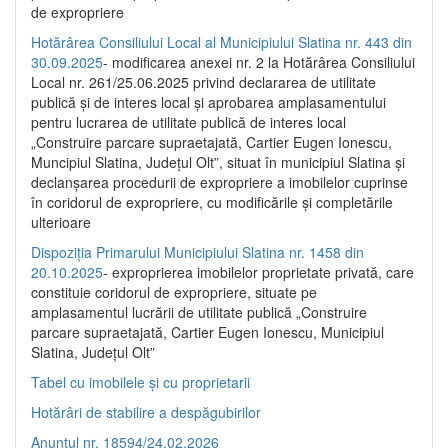
de expropriere
Hotărârea Consiliului Local al Municipiului Slatina nr. 443 din
30.09.2025
- modificarea anexei nr. 2 la Hotărârea Consiliului
Local nr. 261/25.06.2025 privind declararea de utilitate
publică şi de interes local şi aprobarea amplasamentului
pentru lucrarea de utilitate publică de interes local
„Construire parcare supraetajată, Cartier Eugen Ionescu,
Muncipiul Slatina, Judeţul Olt”, situat în municipiul Slatina şi
declanşarea procedurii de expropriere a imobilelor cuprinse
în coridorul de expropriere, cu modificările şi completările
ulterioare
Dispoziția Primarului Municipiului Slatina nr. 1458 din
20.10.2025
- exproprierea imobilelor proprietate privată, care
constituie coridorul de expropriere, situate pe
amplasamentul lucrării de utilitate publică „Construire
parcare supraetajată, Cartier Eugen Ionescu, Municipiul
Slatina, Județul Olt”
Tabel cu imobilele și cu proprietarii
Hotărâri de stabilire a despăgubirilor
Anunțul nr. 18594/24.02.2026