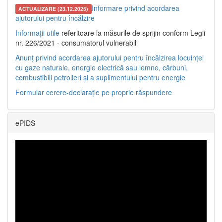
Informare privind acordarea
ACTUALIZARE (23.12.2025)
ajutorului pentru încălzire
Informații utile
referitoare la măsurile de sprijin conform Legii
nr. 226/2021 - consumatorul vulnerabil
Anunț privind acordarea ajutorului pentru încălzirea locuinței
cu gaze naturale, energie electrică sau lemne, cărbuni,
combustibili petrolieri și a suplimentului pentru energie
Formular cerere-declarație pe proprie răspundere
ePIDS