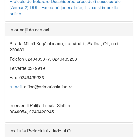
Proiecte de hotărâre
Deschiderea procedurii succesorale
(Anexa 2)
DDI - Executori judecătorești
Taxe şi impozite
online
Informaţii de contact
Strada Mihail Kogălniceanu, numărul 1, Slatina, Olt, cod
230080
Telefon 0249439377, 0249439233
Telverde 0349919
Fax: 0249439336
e-mail:
office@primariaslatina.ro
Intervenții Poliția Locală Slatina
0249954, 0249422245
Instituția Prefectului - Județul Olt