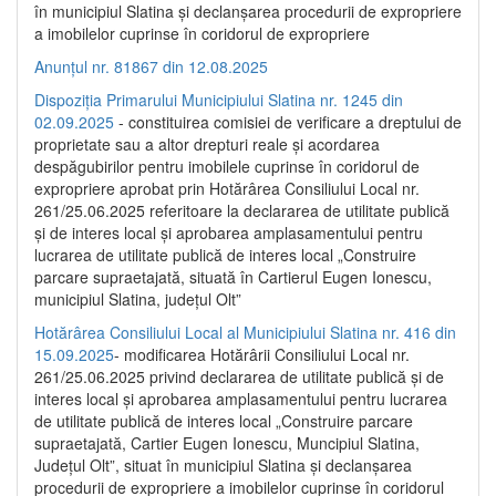
în municipiul Slatina și declanșarea procedurii de expropriere
a imobilelor cuprinse în coridorul de expropriere
Anunțul nr. 81867 din 12.08.2025
Dispoziția Primarului Municipiului Slatina nr. 1245 din
02.09.2025
- constituirea comisiei de verificare a dreptului de
proprietate sau a altor drepturi reale și acordarea
despăgubirilor pentru imobilele cuprinse în coridorul de
expropriere aprobat prin Hotărârea Consiliului Local nr.
261/25.06.2025 referitoare la declararea de utilitate publică
și de interes local și aprobarea amplasamentului pentru
lucrarea de utilitate publică de interes local „Construire
parcare supraetajată, situată în Cartierul Eugen Ionescu,
municipiul Slatina, județul Olt”
Hotărârea Consiliului Local al Municipiului Slatina nr. 416 din
15.09.2025
- modificarea Hotărârii Consiliului Local nr.
261/25.06.2025 privind declararea de utilitate publică și de
interes local și aprobarea amplasamentului pentru lucrarea
de utilitate publică de interes local „Construire parcare
supraetajată, Cartier Eugen Ionescu, Muncipiul Slatina,
Județul Olt”, situat în municipiul Slatina și declanșarea
procedurii de expropriere a imobilelor cuprinse în coridorul