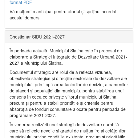
format PDF
.
Vă mulţumim anticipat pentru efortul şi sprijinul acordat
acestui demers.
Chestionar SIDU 2021-2027
În perioada actuală, Municipiul Slatina este în procesul de
elaborare a Strategiei Integrate de Dezvoltare Urbană 2021‐
2027 a Municipiului Slatina.
Documentul strategic are rolul de a reflecta viziunea,
obiectivele strategice și direcțiile sectoriale de dezvoltare ale
municipiului, prin implicarea factorilor de decizie, a oamenilor
de afaceri și populației din municipiu, pentru stabilirea unui
consens în ceea ce privește viitorul municipiului Slatina,
precum și pentru a stabili prioritățile și criteriile pentru
absorbția de fonduri comunitare alocate pentru perioada de
programare 2021-2027.
În vederea realizării unei strategii de dezvoltare durabilă
care să reflecte nevoile și gradul de mulțumire al cetățenilor
municipiului privind condițiile existente, precum și prioritățile