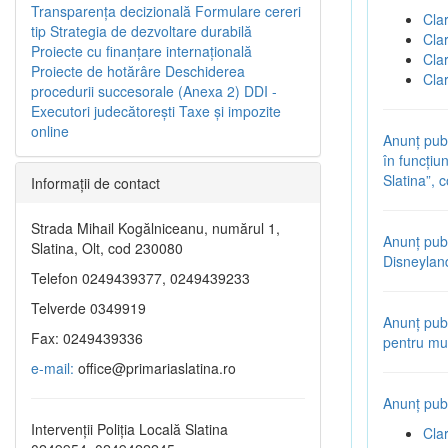
Transparenţa decizională
Formulare cereri
Cla
tip
Strategia de dezvoltare durabilă
Cla
Proiecte cu finanţare internaţională
Cla
Proiecte de hotărâre
Deschiderea
Cla
procedurii succesorale (Anexa 2)
DDI -
Executori judecătorești
Taxe şi impozite
online
Anunț publ
în funcțiun
Slatina”,
Informaţii de contact
Strada Mihail Kogălniceanu, numărul 1,
Anunț publ
Slatina, Olt, cod 230080
Disneylan
Telefon 0249439377, 0249439233
Telverde 0349919
Anunț publ
Fax: 0249439336
pentru mul
e-mail:
office@primariaslatina.ro
Anunț publ
Intervenții Poliția Locală Slatina
Cla