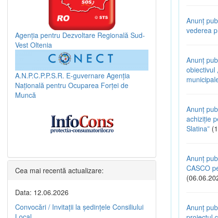
Anunț publ
vederea pr
Agenția pentru Dezvoltare Regională Sud-
Vest Oltenia
Anunț pub
obiectivul
A.N.P.C.P.P.S.R.
E-guvernare
Agenția
municipal
Națională pentru Ocuparea Forței de
Muncă
Anunț publ
achiziție p
Slatina”
(1
Anunț publ
CASCO pen
Cea mai recentă actualizare:
(06.06.20
Data: 12.06.2026
Convocări / Invitaţii la şedinţele Consiliului
Anunț publ
Local
proiectul c