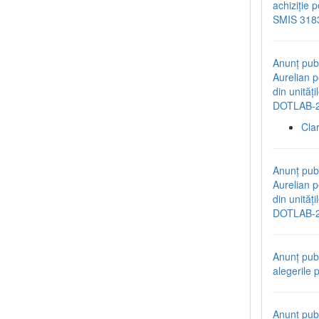
achiziție 
SMIS 318
Anunț publ
Aurelian p
din unităț
DOTLAB-2
Cla
Anunț publ
Aurelian p
din unităț
DOTLAB-2
Anunț pub
alegerile 
Anunț publ