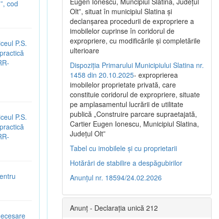
Eugen Ionescu, Muncipiul Slatina, Judeţul
”, cod
Olt”, situat în municipiul Slatina şi
declanşarea procedurii de expropriere a
imobilelor cuprinse în coridorul de
expropriere, cu modificările şi completările
ceul P.S.
ulterioare
 practică
NRR-
Dispoziția Primarului Municipiului Slatina nr.
1458 din 20.10.2025
- exproprierea
imobilelor proprietate privată, care
constituie coridorul de expropriere, situate
pe amplasamentul lucrării de utilitate
publică „Construire parcare supraetajată,
ceul P.S.
Cartier Eugen Ionescu, Municipiul Slatina,
 practică
Județul Olt”
NRR-
Tabel cu imobilele și cu proprietarii
Hotărâri de stabilire a despăgubirilor
entru
Anunțul nr. 18594/24.02.2026
Anunț - Declarația unică 212
 necesare