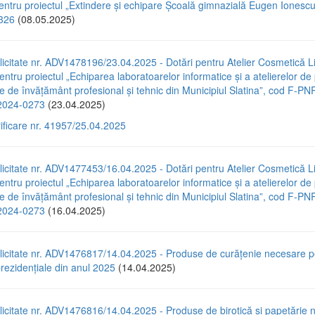
pentru proiectul „Extindere și echipare Școală gimnazială Eugen Ionescu
326
(08.05.2025)
icitate nr. ADV1478196/23.04.2025 - Dotări pentru Atelier Cosmetică Li
entru proiectul „Echiparea laboratoarelor informatice și a atelierelor de
ile de învățământ profesional și tehnic din Municipiul Slatina”, cod F-P
024-0273
(23.04.2025)
rificare nr. 41957/25.04.2025
icitate nr. ADV1477453/16.04.2025 - Dotări pentru Atelier Cosmetică Li
entru proiectul „Echiparea laboratoarelor informatice și a atelierelor de
ile de învățământ profesional și tehnic din Municipiul Slatina”, cod F-P
024-0273
(16.04.2025)
licitate nr. ADV1476817/14.04.2025 - Produse de curățenie necesare p
prezidențiale din anul 2025
(14.04.2025)
icitate nr. ADV1476816/14.04.2025 - Produse de birotică și papetărie