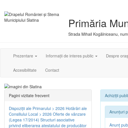
Primăria Muni
Strada Mihail Kogălniceanu, numă
Prezentare
Informații de interes public
Despre ora
Accesibilitate
Contact
Pagini vizitate frecvent
Achiziții publ
Dispoziţii ale Primarului > 2026
Hotărâri ale
Anunțuri p
Consiliului Local > 2026
Oferte de vânzare
(Legea 17/2014)
Structuri asociative
Anunț publ
privind eliberarea atestatului de producător