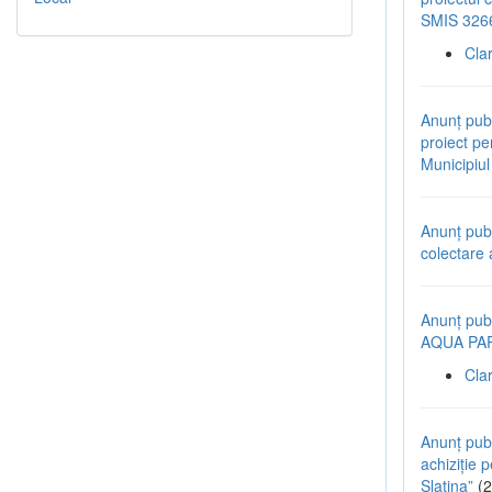
SMIS 326
Cla
Anunț pub
proiect pen
Municipiu
Anunț pub
colectare 
Anunț publ
AQUA PARK
Cla
Anunț publ
achiziție p
Slatina”
(2