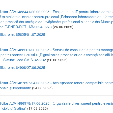
licitar ADV1488441/26.06.2025 - Echipamente IT pentru laboratoarele
ă și atelierele liceelor pentru proiectul „Echiparea laboratoarelor informa
r de practică din unitățile de învățământ profesional și tehnic din Municip
, cod F-PNRR-DOTLAB-2024-0273
(26.06.2025)
rificare nr. 65625/01.07.2025
licitar ADV1488261/26.06.2025 - Servicii de consultanță pentru mana
pentru proiectul cu titlul „Digitalizarea proceselor de asistență socială la
ui Slatina”, cod SMIS 327732
(26.06.2025)
rificare nr. 64908/27.06.2025
licitar ADV1487897/24.06.2025 - Achiziționare tonere compatibile pent
ionale și imprimante
(24.06.2025)
licitar ADV1486978/17.06.2025 - Organizare divertisment pentru eveni
icipiului Slatina”
(17.06.2025)