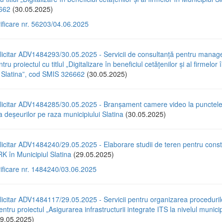
662
(30.05.2025)
rificare nr. 56203/04.06.2025
licitar ADV1484293/30.05.2025 - Servicii de consultanță pentru mana
tru proiectul cu titlul „Digitalizare în beneficiul cetățenilor și al firmelor 
l Slatina”, cod SMIS 326662
(30.05.2025)
licitar ADV1484285/30.05.2025 - Branșament camere video la punctel
a deșeurilor pe raza municipiului Slatina
(30.05.2025)
icitar ADV1484240/29.05.2025 - Elaborare studii de teren pentru const
 în Municipiul Slatina
(29.05.2025)
rificare nr. 1484240/03.06.2025
icitar ADV1484117/29.05.2025 - Servicii pentru organizarea proceduril
entru proiectul „Asigurarea infrastructurii integrate ITS la nivelul municip
9.05.2025)