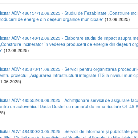
icitar ADV1486154/12.06.2025 - Studiu de Fezabilitate „Construire inci
oducerii de energie din deșeuri organice municipale”
(12.06.2025)
licitar ADV1486148/12.06.2025 - Elaborare studiu de impact asupra med
 „Construire incinerator în vederea producerii de energie din deșeuri or
e”
(12.06.2025)
icitar ADV1485873/11.06.2025 - Servicii pentru organizarea proceduril
entru proiectul „Asigurarea infrastructurii integrate ITS la nivelul municip
1.06.2025)
icitar ADV1485552/06.06.2025 - Achiziționare servicii de asigurare facu
tru un autovehicul Dacia Duster cu numărul de înmatriculare OT-4
25)
icitar ADV1484300/30.05.2025 - Servicii de informare și publicitate pen
u titlul „Digitalizare în beneficiul cetățenilor și al firmelor în Municipiul S