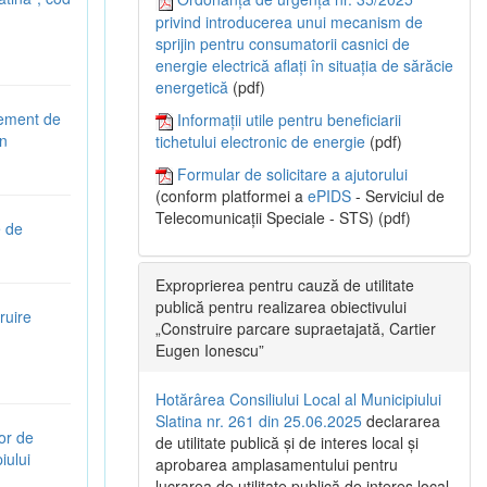
privind introducerea unui mecanism de
sprijin pentru consumatorii casnici de
energie electrică aflați în situația de sărăcie
energetică
(pdf)
gement de
Informații utile pentru beneficiarii
în
tichetului electronic de energie
(pdf)
Formular de solicitare a ajutorului
(conform platformei a
ePIDS
- Serviciul de
Telecomunicații Speciale - STS) (pdf)
e de
Exproprierea pentru cauză de utilitate
publică pentru realizarea obiectivului
ruire
„Construire parcare supraetajată, Cartier
Eugen Ionescu”
Hotărârea Consiliului Local al Municipiului
Slatina nr. 261 din 25.06.2025
declararea
or de
de utilitate publică și de interes local și
iului
aprobarea amplasamentului pentru
lucrarea de utilitate publică de interes local