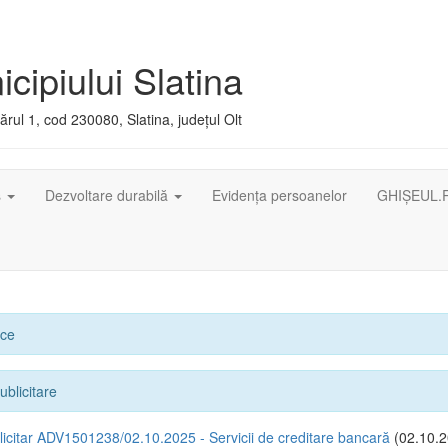
cipiului Slatina
rul 1, cod 230080, Slatina, județul Olt
ș
Dezvoltare durabilă
Evidența persoanelor
GHIȘEUL.
ice
ublicitare
icitar ADV1501238/02.10.2025 - Servicii de creditare bancară
(02.10.2