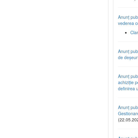
Anunț publ
vederea co
Cla
Anunț pub
de deșeuri
Anunț publ
achiziție 
definirea 
Anunț publ
Gestionare
(22.05.20