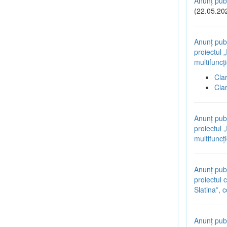
Anunț publ
(22.05.20
Anunț publ
proiectul 
multifuncț
Cla
Cla
Anunț publ
proiectul 
multifuncț
Anunț publ
proiectul 
Slatina”,
Anunț publ