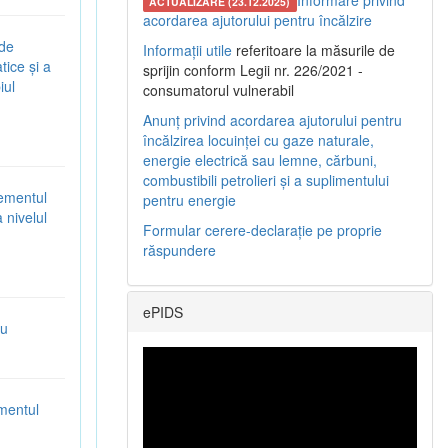
Informare privind
ACTUALIZARE (23.12.2025)
acordarea ajutorului pentru încălzire
 de
Informații utile
referitoare la măsurile de
tice și a
sprijin conform Legii nr. 226/2021 -
iul
consumatorul vulnerabil
Anunț privind acordarea ajutorului pentru
încălzirea locuinței cu gaze naturale,
energie electrică sau lemne, cărbuni,
combustibili petrolieri și a suplimentului
gementul
pentru energie
 nivelul
Formular cerere-declarație pe proprie
răspundere
ePIDS
ru
mentul