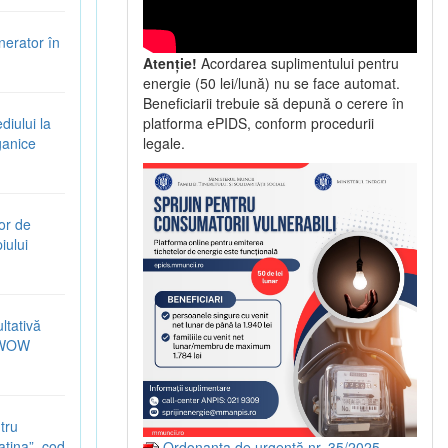
nerator în
Atenție!
Acordarea suplimentului pentru
energie (50 lei/lună) nu se face automat.
Beneficiarii trebuie să depună o cerere în
iului la
platforma ePIDS, conform procedurii
ganice
legale.
or de
iului
ltativă
5-WOW
tru
latina”, cod
Ordonanța de urgență nr. 35/2025