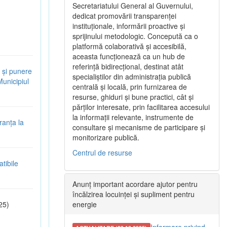
Secretariatului General al Guvernului,
dedicat promovării transparenței
instituționale, informării proactive și
sprijinului metodologic. Concepută ca o
platformă colaborativă și accesibilă,
aceasta funcționează ca un hub de
referință bidirecțional, destinat atât
 și punere
specialiștilor din administrația publică
Municipiul
centrală și locală, prin furnizarea de
resurse, ghiduri și bune practici, cât și
părților interesate, prin facilitarea accesului
la informații relevante, instrumente de
ranța la
consultare și mecanisme de participare și
monitorizare publică.
Centrul de resurse
tibile
Anunț important acordare ajutor pentru
încălzirea locuinței și supliment pentru
25)
energie