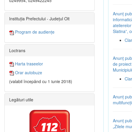
0249954, 0249422245
Anunț pub
Instituția Prefectului - Județul Olt
informatic
atelierelo
Slatina”
Program de audiențe
Cla
Loctrans
Anunț pub
Harta traseelor
de proiect 
Municipiul
Orar autobuze
Cla
(valabil începând cu 1 iunie 2018)
Anunț pub
Legături utile
multifuncț
Anunț pub
„Zilele mun