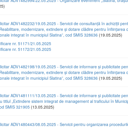
icitar ADV1482994/22.05.2025 - Organizare eveniment „Slatina, orașul 
25)
icitar ADV1482232/19.05.2025 - Servicii de consultanță în achiziții pen
„Reabilitare, modernizare, extindere și dotare clădire pentru înființarea c
ionale integrat în municipiul Slatina”, cod SMIS 328636
(19.05.2025)
rificare nr. 51171/21.05.2025
rificare nr. 51172/21.05.2025
icitar ADV1482198/19.05.2025 - Servicii de informare și publicitate pen
„Reabilitare, modernizare, extindere și dotare clădire pentru înființarea c
ionale integrat în municipiul Slatina”, cod SMIS 328636
(19.05.2025)
icitar ADV1481111/13.05.2025 - Servicii de informare și publicitate pen
cu titlul „Extindere sistem integrat de management al traficului în Municip
 cod SMIS 321905
(13.05.2025)
icitar ADV1480443/08.05.2025 - Servicii pentru organizarea proceduril