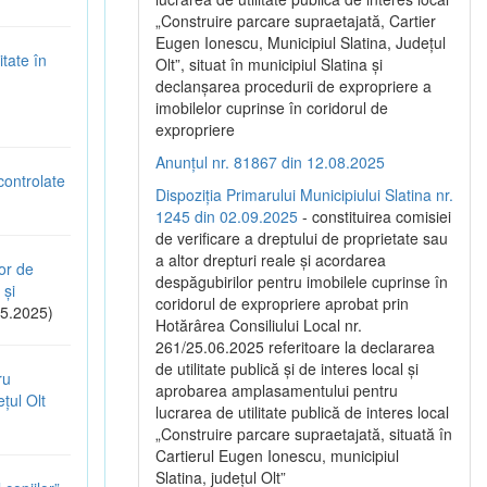
„Construire parcare supraetajată, Cartier
Eugen Ionescu, Municipiul Slatina, Județul
tate în
Olt”, situat în municipiul Slatina și
declanșarea procedurii de expropriere a
imobilelor cuprinse în coridorul de
expropriere
Anunțul nr. 81867 din 12.08.2025
controlate
Dispoziția Primarului Municipiului Slatina nr.
1245 din 02.09.2025
- constituirea comisiei
de verificare a dreptului de proprietate sau
a altor drepturi reale și acordarea
or de
despăgubirilor pentru imobilele cuprinse în
 și
coridorul de expropriere aprobat prin
5.2025)
Hotărârea Consiliului Local nr.
261/25.06.2025 referitoare la declararea
de utilitate publică și de interes local și
ru
aprobarea amplasamentului pentru
țul Olt
lucrarea de utilitate publică de interes local
„Construire parcare supraetajată, situată în
Cartierul Eugen Ionescu, municipiul
Slatina, județul Olt”