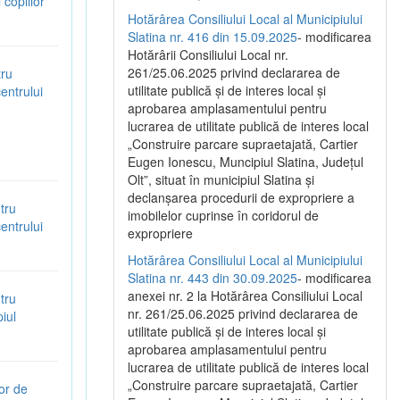
copiilor”
Hotărârea Consiliului Local al Municipiului
Slatina nr. 416 din 15.09.2025
- modificarea
Hotărârii Consiliului Local nr.
261/25.06.2025 privind declararea de
tru
utilitate publică și de interes local și
entrului
aprobarea amplasamentului pentru
lucrarea de utilitate publică de interes local
„Construire parcare supraetajată, Cartier
Eugen Ionescu, Muncipiul Slatina, Județul
Olt”, situat în municipiul Slatina și
declanșarea procedurii de expropriere a
tru
imobilelor cuprinse în coridorul de
entrului
expropriere
Hotărârea Consiliului Local al Municipiului
Slatina nr. 443 din 30.09.2025
- modificarea
anexei nr. 2 la Hotărârea Consiliului Local
tru
nr. 261/25.06.2025 privind declararea de
iul
utilitate publică şi de interes local şi
aprobarea amplasamentului pentru
lucrarea de utilitate publică de interes local
„Construire parcare supraetajată, Cartier
or de