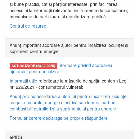
și bune practici, cât și părților interesate, prin facilitarea
accesului la informații relevante, instrumente de consultare și
mecanisme de participare și monitorizare publică.
Centrul de resurse
Anunț important acordare ajutor pentru încălzirea locuinței și
supliment pentru energie
Informare privind acordarea
ACTUALIZARE (23.12.2025)
ajutorului pentru încălzire
Informații utile
referitoare la măsurile de sprijin conform Legii
nr. 226/2021 - consumatorul vulnerabil
Anunț privind acordarea ajutorului pentru încălzirea locuinței
cu gaze naturale, energie electrică sau lemne, cărbuni,
combustibili petrolieri și a suplimentului pentru energie
Formular cerere-declarație pe proprie răspundere
ePIDS