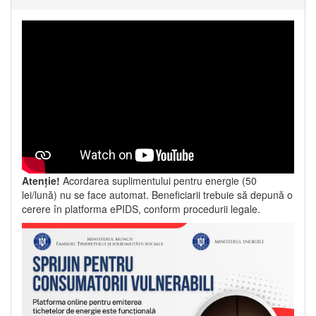
Atenție!
Acordarea suplimentului pentru energie (50
lei/lună) nu se face automat. Beneficiarii trebuie să depună o
cerere în platforma ePIDS, conform procedurii legale.