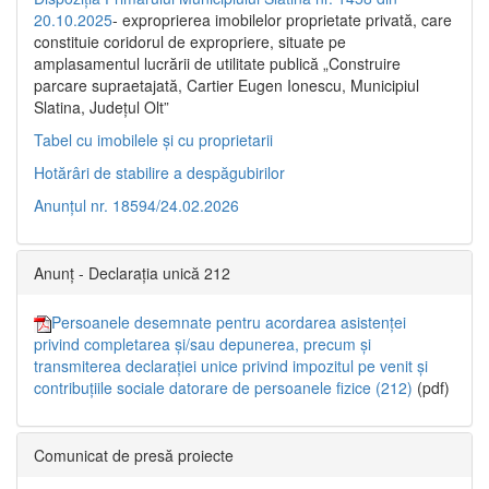
20.10.2025
- exproprierea imobilelor proprietate privată, care
constituie coridorul de expropriere, situate pe
amplasamentul lucrării de utilitate publică „Construire
parcare supraetajată, Cartier Eugen Ionescu, Municipiul
Slatina, Județul Olt”
Tabel cu imobilele și cu proprietarii
Hotărâri de stabilire a despăgubirilor
Anunțul nr. 18594/24.02.2026
Anunț - Declarația unică 212
Persoanele desemnate pentru acordarea asistenței
privind completarea și/sau depunerea, precum și
transmiterea declarației unice privind impozitul pe venit și
contribuțiile sociale datorare de persoanele fizice (212)
(pdf)
Comunicat de presă proiecte