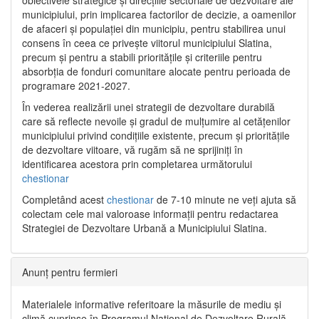
municipiului, prin implicarea factorilor de decizie, a oamenilor
de afaceri și populației din municipiu, pentru stabilirea unui
consens în ceea ce privește viitorul municipiului Slatina,
precum și pentru a stabili prioritățile și criteriile pentru
absorbția de fonduri comunitare alocate pentru perioada de
programare 2021-2027.
În vederea realizării unei strategii de dezvoltare durabilă
care să reflecte nevoile și gradul de mulțumire al cetățenilor
municipiului privind condițiile existente, precum și prioritățile
de dezvoltare viitoare, vă rugăm să ne sprijiniți în
identificarea acestora prin completarea următorului
chestionar
Completând acest
chestionar
de 7-10 minute ne veți ajuta să
colectam cele mai valoroase informații pentru redactarea
Strategiei de Dezvoltare Urbană a Municipiului Slatina.
Anunț pentru fermieri
Materialele informative referitoare la măsurile de mediu și
climă cuprinse în Programul Național de Dezvoltare Rurală