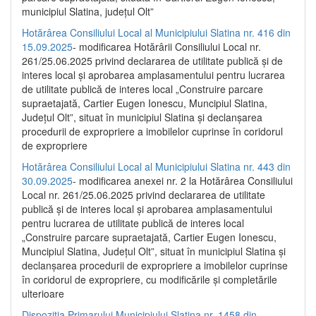
municipiul Slatina, județul Olt”
Hotărârea Consiliului Local al Municipiului Slatina nr. 416 din
15.09.2025
- modificarea Hotărârii Consiliului Local nr.
261/25.06.2025 privind declararea de utilitate publică și de
interes local și aprobarea amplasamentului pentru lucrarea
de utilitate publică de interes local „Construire parcare
supraetajată, Cartier Eugen Ionescu, Muncipiul Slatina,
Județul Olt”, situat în municipiul Slatina și declanșarea
procedurii de expropriere a imobilelor cuprinse în coridorul
de expropriere
Hotărârea Consiliului Local al Municipiului Slatina nr. 443 din
30.09.2025
- modificarea anexei nr. 2 la Hotărârea Consiliului
Local nr. 261/25.06.2025 privind declararea de utilitate
publică şi de interes local şi aprobarea amplasamentului
pentru lucrarea de utilitate publică de interes local
„Construire parcare supraetajată, Cartier Eugen Ionescu,
Muncipiul Slatina, Judeţul Olt”, situat în municipiul Slatina şi
declanşarea procedurii de expropriere a imobilelor cuprinse
în coridorul de expropriere, cu modificările şi completările
ulterioare
Dispoziția Primarului Municipiului Slatina nr. 1458 din