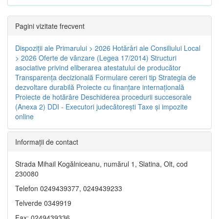
Pagini vizitate frecvent
Dispoziţii ale Primarului > 2026
Hotărâri ale Consiliului Local
> 2026
Oferte de vânzare (Legea 17/2014)
Structuri
asociative privind eliberarea atestatului de producător
Transparenţa decizională
Formulare cereri tip
Strategia de
dezvoltare durabilă
Proiecte cu finanţare internaţională
Proiecte de hotărâre
Deschiderea procedurii succesorale
(Anexa 2)
DDI - Executori judecătorești
Taxe şi impozite
online
Informaţii de contact
Strada Mihail Kogălniceanu, numărul 1, Slatina, Olt, cod
230080
Telefon 0249439377, 0249439233
Telverde 0349919
Fax: 0249439336