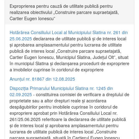
Exproprierea pentru cauză de utilitate publică pentru
realizarea obiectivului „Construire parcare supraetajată,
Cartier Eugen Ionescu”
Hotărârea Consiliului Local al Municipiului Slatina nr. 261 din
25.06.2025
declararea de utilitate publică și de interes local
și aprobarea amplasamentului pentru lucrarea de utilitate
publică de interes local „Construire parcare supraetajată,
Cartier Eugen Ionescu, Municipiul Slatina, Județul Olt”, situat
în municipiul Slatina și declanșarea procedurii de expropriere
a imobilelor cuprinse în coridorul de expropriere
Anunțul nr. 81867 din 12.08.2025
Dispoziția Primarului Municipiului Slatina nr. 1245 din
02.09.2025
- constituirea comisiei de verificare a dreptului de
proprietate sau a altor drepturi reale și acordarea
despăgubirilor pentru imobilele cuprinse în coridorul de
expropriere aprobat prin Hotărârea Consiliului Local nr.
261/25.06.2025 referitoare la declararea de utilitate publică
și de interes local și aprobarea amplasamentului pentru
lucrarea de utilitate publică de interes local „Construire
parcare supraetajată, situată în Cartierul Eugen Ionescu,