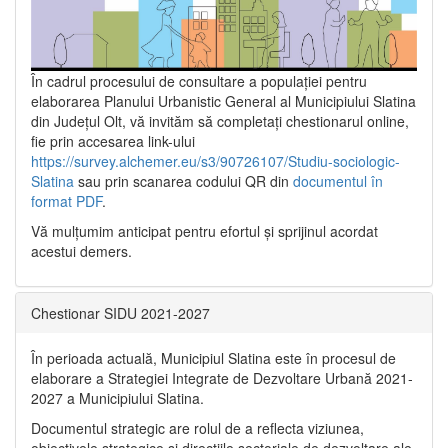
În cadrul procesului de consultare a populaţiei pentru
elaborarea Planului Urbanistic General al Municipiului Slatina
din Județul Olt, vă invităm să completați chestionarul online,
fie prin accesarea link-ului
https://survey.alchemer.eu/s3/90726107/Studiu-sociologic-
Slatina
sau prin scanarea codului QR din
documentul în
format PDF
.
Vă mulţumim anticipat pentru efortul şi sprijinul acordat
acestui demers.
Chestionar SIDU 2021-2027
În perioada actuală, Municipiul Slatina este în procesul de
elaborare a Strategiei Integrate de Dezvoltare Urbană 2021‐
2027 a Municipiului Slatina.
Documentul strategic are rolul de a reflecta viziunea,
obiectivele strategice și direcțiile sectoriale de dezvoltare ale