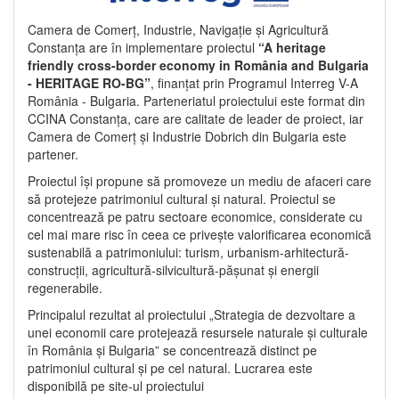
Camera de Comerț, Industrie, Navigație și Agricultură
Constanța are în implementare proiectul
“A heritage
friendly cross-border economy in România and Bulgaria
- HERITAGE RO-BG”
, finanțat prin Programul Interreg V-A
România - Bulgaria. Parteneriatul proiectului este format din
CCINA Constanța, care are calitate de leader de proiect, iar
Camera de Comerț și Industrie Dobrich din Bulgaria este
partener.
Proiectul își propune să promoveze un mediu de afaceri care
să protejeze patrimoniul cultural și natural. Proiectul se
concentrează pe patru sectoare economice, considerate cu
cel mai mare risc în ceea ce privește valorificarea economică
sustenabilă a patrimoniului: turism, urbanism-arhitectură-
construcții, agricultură-silvicultură-pășunat și energii
regenerabile.
Principalul rezultat al proiectului „Strategia de dezvoltare a
unei economii care protejează resursele naturale și culturale
în România și Bulgaria” se concentrează distinct pe
patrimoniul cultural și pe cel natural. Lucrarea este
disponibilă pe site-ul proiectului