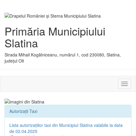
Primăria Municipiului
Slatina
Strada Mihail Kogălniceanu, numărul 1, cod 230080, Slatina,
județul Olt
Activ
sau
dezac
meniu
Autorizații Taxi
Lista autorizațiilor taxi din Municipiul Slatina valabile la data
de 02.04.2025