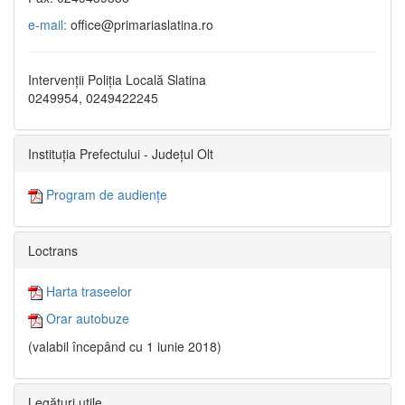
e-mail:
office@primariaslatina.ro
Intervenții Poliția Locală Slatina
0249954, 0249422245
Instituția Prefectului - Județul Olt
Program de audiențe
Loctrans
Harta traseelor
Orar autobuze
(valabil începând cu 1 iunie 2018)
Legături utile