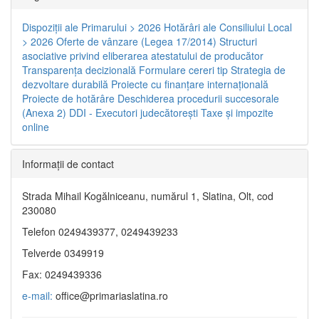
Dispoziţii ale Primarului > 2026
Hotărâri ale Consiliului Local
> 2026
Oferte de vânzare (Legea 17/2014)
Structuri
asociative privind eliberarea atestatului de producător
Transparenţa decizională
Formulare cereri tip
Strategia de
dezvoltare durabilă
Proiecte cu finanţare internaţională
Proiecte de hotărâre
Deschiderea procedurii succesorale
(Anexa 2)
DDI - Executori judecătorești
Taxe şi impozite
online
Informaţii de contact
Strada Mihail Kogălniceanu, numărul 1, Slatina, Olt, cod
230080
Telefon 0249439377, 0249439233
Telverde 0349919
Fax: 0249439336
e-mail:
office@primariaslatina.ro