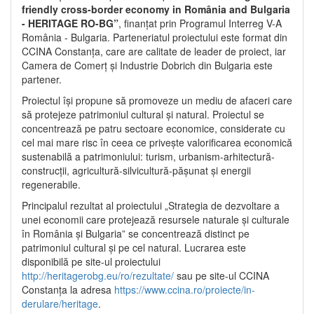
friendly cross-border economy in România and Bulgaria
- HERITAGE RO-BG”
, finanțat prin Programul Interreg V-A
România - Bulgaria. Parteneriatul proiectului este format din
CCINA Constanța, care are calitate de leader de proiect, iar
Camera de Comerț și Industrie Dobrich din Bulgaria este
partener.
Proiectul își propune să promoveze un mediu de afaceri care
să protejeze patrimoniul cultural și natural. Proiectul se
concentrează pe patru sectoare economice, considerate cu
cel mai mare risc în ceea ce privește valorificarea economică
sustenabilă a patrimoniului: turism, urbanism-arhitectură-
construcții, agricultură-silvicultură-pășunat și energii
regenerabile.
Principalul rezultat al proiectului „Strategia de dezvoltare a
unei economii care protejează resursele naturale și culturale
în România și Bulgaria” se concentrează distinct pe
patrimoniul cultural și pe cel natural. Lucrarea este
disponibilă pe site-ul proiectului
http://heritagerobg.eu/ro/rezultate/
sau pe site-ul CCINA
Constanța la adresa
https://www.ccina.ro/proiecte/in-
derulare/heritage
.