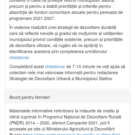
precum și pentru a stabili prioritățile și criteriile pentru
absorbția de fonduri comunitare alocate pentru perioada de
programare 2021-2027.
În vederea realizării unei strategii de dezvoltare durabilă
care să reflecte nevoile și gradul de mulțumire al cetățenilor
municipiului privind condițiile existente, precum și prioritățile
de dezvoltare viitoare, vă rugăm să ne sprijiniți în
identificarea acestora prin completarea următorului
chestionar
Completând acest
chestionar
de 7-10 minute ne veți ajuta să
colectam cele mai valoroase informații pentru redactarea
Strategiei de Dezvoltare Urbană a Municipiului Slatina.
Anunț pentru fermieri
Materialele informative referitoare la măsurile de mediu și
climă cuprinse în Programul Național de Dezvoltare Rurală
(PNDR) 2014 – 2020, aferent Campaniei 2021, pot fi
accesate pe site-ul Ministerului Agriculturii și Dezvoltării
Rurale
https://www.madr.ro/masuri-de-mediu-si-clima.html