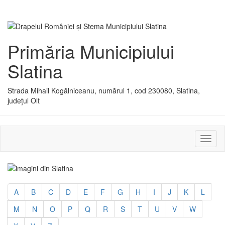
Primăria Municipiului
Slatina
Strada Mihail Kogălniceanu, numărul 1, cod 230080, Slatina,
județul Olt
Activ
sau
dezac
meniu
A
B
C
D
E
F
G
H
I
J
K
L
M
N
O
P
Q
R
S
T
U
V
W