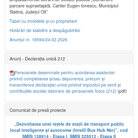
parcare supraetajată, Cartier Eugen Ionescu, Municipiul
Slatina, Județul Olt”
Tabel cu imobilele și cu proprietarii
Hotărâri de stabilire a despăgubirilor
Anunțul nr. 18594/24.02.2026
Anunț - Declarația unică 212
Persoanele desemnate pentru acordarea asistenței
privind completarea și/sau depunerea, precum și
transmiterea declarației unice privind impozitul pe venit și
contribuțiile sociale datorare de persoanele fizice (212)
(pdf)
Comunicat de presă proiecte
„Dezvoltarea unei rețele de stații de transport public
local inteligente și autonome (Intelli Bus Hub Net)”, cod
SMIS 128914 - Etapa I, SMIS 325512 - Etapa II