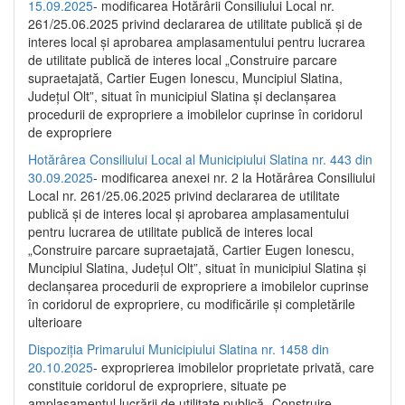
15.09.2025
- modificarea Hotărârii Consiliului Local nr.
261/25.06.2025 privind declararea de utilitate publică și de
interes local și aprobarea amplasamentului pentru lucrarea
de utilitate publică de interes local „Construire parcare
supraetajată, Cartier Eugen Ionescu, Muncipiul Slatina,
Județul Olt”, situat în municipiul Slatina și declanșarea
procedurii de expropriere a imobilelor cuprinse în coridorul
de expropriere
Hotărârea Consiliului Local al Municipiului Slatina nr. 443 din
30.09.2025
- modificarea anexei nr. 2 la Hotărârea Consiliului
Local nr. 261/25.06.2025 privind declararea de utilitate
publică şi de interes local şi aprobarea amplasamentului
pentru lucrarea de utilitate publică de interes local
„Construire parcare supraetajată, Cartier Eugen Ionescu,
Muncipiul Slatina, Judeţul Olt”, situat în municipiul Slatina şi
declanşarea procedurii de expropriere a imobilelor cuprinse
în coridorul de expropriere, cu modificările şi completările
ulterioare
Dispoziția Primarului Municipiului Slatina nr. 1458 din
20.10.2025
- exproprierea imobilelor proprietate privată, care
constituie coridorul de expropriere, situate pe
amplasamentul lucrării de utilitate publică „Construire