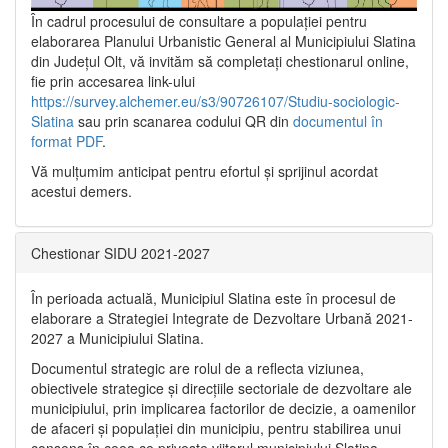
În cadrul procesului de consultare a populaţiei pentru
elaborarea Planului Urbanistic General al Municipiului Slatina
din Județul Olt, vă invităm să completați chestionarul online,
fie prin accesarea link-ului
https://survey.alchemer.eu/s3/90726107/Studiu-sociologic-
Slatina
sau prin scanarea codului QR din
documentul în
format PDF
.
Vă mulţumim anticipat pentru efortul şi sprijinul acordat
acestui demers.
Chestionar SIDU 2021-2027
În perioada actuală, Municipiul Slatina este în procesul de
elaborare a Strategiei Integrate de Dezvoltare Urbană 2021‐
2027 a Municipiului Slatina.
Documentul strategic are rolul de a reflecta viziunea,
obiectivele strategice și direcțiile sectoriale de dezvoltare ale
municipiului, prin implicarea factorilor de decizie, a oamenilor
de afaceri și populației din municipiu, pentru stabilirea unui
consens în ceea ce privește viitorul municipiului Slatina,