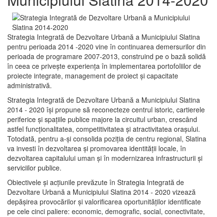
Strategia Integrată de Dezvoltare Urbană a Municipiului Slatina
pentru perioada 2014 -2020 vine în continuarea demersurilor din
perioada de programare 2007-2013, construind pe o bază solidă
în ceea ce priveşte experienţa în implementarea portofoliilor de
proiecte integrate, management de proiect și capacitate
administrativă.
Strategia Integrată de Dezvoltare Urbană a Municipiului Slatina
2014 - 2020 își propune să reconecteze centrul istoric, cartierele
periferice şi spaţiile publice majore la circuitul urban, crescând
astfel funcţionalitatea, competitivitatea şi atractivitatea oraşului.
Totodată, pentru a-şi consolida poziţia de centru regional, Slatina
va investi în dezvoltarea şi promovarea identităţii locale, în
dezvoltarea capitalului uman şi în modernizarea infrastructurii şi
serviciilor publice.
Obiectivele şi acţiunile prevăzute în Strategia Integrată de
Dezvoltare Urbană a Municipiului Slatina 2014 - 2020 vizează
depășirea provocărilor şi valorificarea oportunităţilor identificate
pe cele cinci paliere: economic, demografic, social, conectivitate,