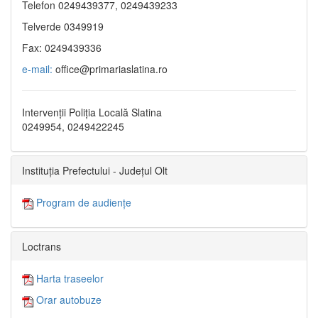
Telefon 0249439377, 0249439233
Telverde 0349919
Fax: 0249439336
e-mail:
office@primariaslatina.ro
Intervenții Poliția Locală Slatina
0249954, 0249422245
Instituția Prefectului - Județul Olt
Program de audiențe
Loctrans
Harta traseelor
Orar autobuze