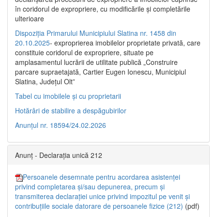
în coridorul de expropriere, cu modificările şi completările
ulterioare
Dispoziția Primarului Municipiului Slatina nr. 1458 din
20.10.2025
- exproprierea imobilelor proprietate privată, care
constituie coridorul de expropriere, situate pe
amplasamentul lucrării de utilitate publică „Construire
parcare supraetajată, Cartier Eugen Ionescu, Municipiul
Slatina, Județul Olt”
Tabel cu imobilele și cu proprietarii
Hotărâri de stabilire a despăgubirilor
Anunțul nr. 18594/24.02.2026
Anunț - Declarația unică 212
Persoanele desemnate pentru acordarea asistenței
privind completarea și/sau depunerea, precum și
transmiterea declarației unice privind impozitul pe venit și
contribuțiile sociale datorare de persoanele fizice (212)
(pdf)