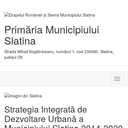
Primăria Municipiului
Slatina
Strada Mihail Kogălniceanu, numărul 1, cod 230080, Slatina,
județul Olt
Activ
sau
dezac
meniu
Strategia Integrată de
Dezvoltare Urbană a
Municipiului Slatina 2014-2020