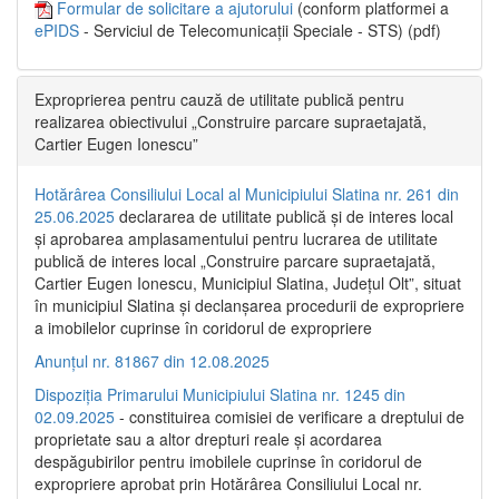
Formular de solicitare a ajutorului
(conform platformei a
ePIDS
- Serviciul de Telecomunicații Speciale - STS) (pdf)
Exproprierea pentru cauză de utilitate publică pentru
realizarea obiectivului „Construire parcare supraetajată,
Cartier Eugen Ionescu”
Hotărârea Consiliului Local al Municipiului Slatina nr. 261 din
25.06.2025
declararea de utilitate publică și de interes local
și aprobarea amplasamentului pentru lucrarea de utilitate
publică de interes local „Construire parcare supraetajată,
Cartier Eugen Ionescu, Municipiul Slatina, Județul Olt”, situat
în municipiul Slatina și declanșarea procedurii de expropriere
a imobilelor cuprinse în coridorul de expropriere
Anunțul nr. 81867 din 12.08.2025
Dispoziția Primarului Municipiului Slatina nr. 1245 din
02.09.2025
- constituirea comisiei de verificare a dreptului de
proprietate sau a altor drepturi reale și acordarea
despăgubirilor pentru imobilele cuprinse în coridorul de
expropriere aprobat prin Hotărârea Consiliului Local nr.