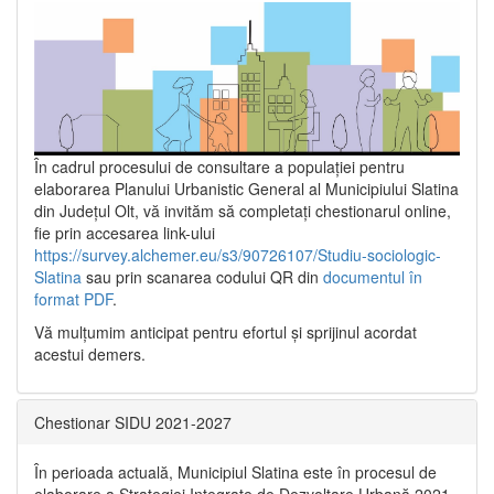
În cadrul procesului de consultare a populaţiei pentru
elaborarea Planului Urbanistic General al Municipiului Slatina
din Județul Olt, vă invităm să completați chestionarul online,
fie prin accesarea link-ului
https://survey.alchemer.eu/s3/90726107/Studiu-sociologic-
Slatina
sau prin scanarea codului QR din
documentul în
format PDF
.
Vă mulţumim anticipat pentru efortul şi sprijinul acordat
acestui demers.
Chestionar SIDU 2021-2027
În perioada actuală, Municipiul Slatina este în procesul de
elaborare a Strategiei Integrate de Dezvoltare Urbană 2021‐