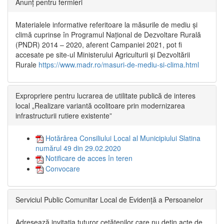
Anunț pentru fermieri
Materialele informative referitoare la măsurile de mediu și
climă cuprinse în Programul Național de Dezvoltare Rurală
(PNDR) 2014 – 2020, aferent Campaniei 2021, pot fi
accesate pe site-ul Ministerului Agriculturii și Dezvoltării
Rurale
https://www.madr.ro/masuri-de-mediu-si-clima.html
Expropriere pentru lucrarea de utilitate publică de interes
local „Realizare variantă ocolitoare prin modernizarea
infrastructurii rutiere existente”
Hotărârea Consiliului Local al Municipiului Slatina
numărul 49 din 29.02.2020
Notificare de acces în teren
Convocare
Serviciul Public Comunitar Local de Evidență a Persoanelor
Adresează invitația tuturor cetățenilor care nu dețin acte de