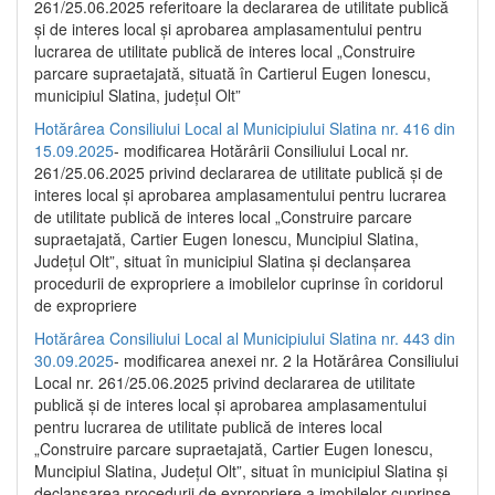
261/25.06.2025 referitoare la declararea de utilitate publică
și de interes local și aprobarea amplasamentului pentru
lucrarea de utilitate publică de interes local „Construire
parcare supraetajată, situată în Cartierul Eugen Ionescu,
municipiul Slatina, județul Olt”
Hotărârea Consiliului Local al Municipiului Slatina nr. 416 din
15.09.2025
- modificarea Hotărârii Consiliului Local nr.
261/25.06.2025 privind declararea de utilitate publică și de
interes local și aprobarea amplasamentului pentru lucrarea
de utilitate publică de interes local „Construire parcare
supraetajată, Cartier Eugen Ionescu, Muncipiul Slatina,
Județul Olt”, situat în municipiul Slatina și declanșarea
procedurii de expropriere a imobilelor cuprinse în coridorul
de expropriere
Hotărârea Consiliului Local al Municipiului Slatina nr. 443 din
30.09.2025
- modificarea anexei nr. 2 la Hotărârea Consiliului
Local nr. 261/25.06.2025 privind declararea de utilitate
publică şi de interes local şi aprobarea amplasamentului
pentru lucrarea de utilitate publică de interes local
„Construire parcare supraetajată, Cartier Eugen Ionescu,
Muncipiul Slatina, Judeţul Olt”, situat în municipiul Slatina şi
declanşarea procedurii de expropriere a imobilelor cuprinse