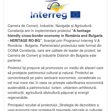
Camera de Comerț, Industrie, Navigație și Agricultură
Constanța are în implementare proiectul
“A heritage
friendly cross-border economy in România and Bulgaria
- HERITAGE RO-BG”
, finanțat prin Programul Interreg V-A
România - Bulgaria. Parteneriatul proiectului este format din
CCINA Constanța, care are calitate de leader de proiect, iar
Camera de Comerț și Industrie Dobrich din Bulgaria este
partener.
Proiectul își propune să promoveze un mediu de afaceri care
să protejeze patrimoniul cultural și natural. Proiectul se
concentrează pe patru sectoare economice, considerate cu
cel mai mare risc în ceea ce privește valorificarea economică
sustenabilă a patrimoniului: turism, urbanism-arhitectură-
construcții, agricultură-silvicultură-pășunat și energii
regenerabile.
Principalul rezultat al proiectului „Strategia de dezvoltare a
unei economii care protejează resursele naturale și culturale