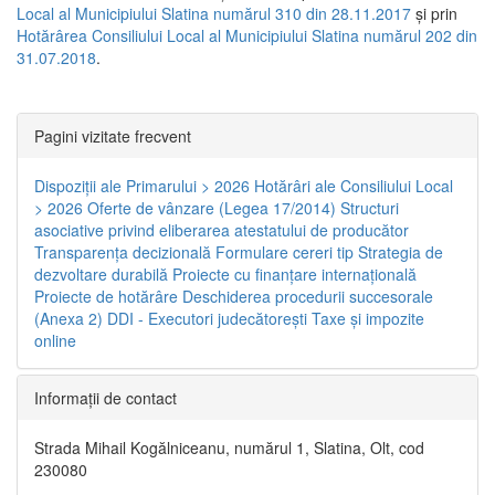
Local al Municipiului Slatina numărul 310 din 28.11.2017
și prin
Hotărârea Consiliului Local al Municipiului Slatina numărul 202 din
31.07.2018
.
Pagini vizitate frecvent
Dispoziţii ale Primarului > 2026
Hotărâri ale Consiliului Local
> 2026
Oferte de vânzare (Legea 17/2014)
Structuri
asociative privind eliberarea atestatului de producător
Transparenţa decizională
Formulare cereri tip
Strategia de
dezvoltare durabilă
Proiecte cu finanţare internaţională
Proiecte de hotărâre
Deschiderea procedurii succesorale
(Anexa 2)
DDI - Executori judecătorești
Taxe şi impozite
online
Informaţii de contact
Strada Mihail Kogălniceanu, numărul 1, Slatina, Olt, cod
230080