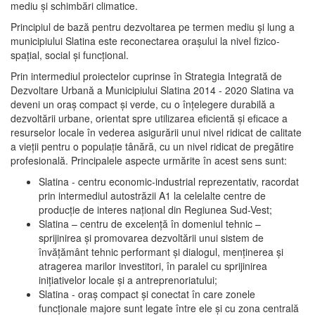
mediu şi schimbări climatice.
Principiul de bază pentru dezvoltarea pe termen mediu şi lung a
municipiului Slatina este reconectarea oraşului la nivel fizico-
spaţial, social şi funcţional.
Prin intermediul proiectelor cuprinse în Strategia Integrată de
Dezvoltare Urbană a Municipiului Slatina 2014 - 2020 Slatina va
deveni un oraş compact şi verde, cu o înţelegere durabilă a
dezvoltării urbane, orientat spre utilizarea eficientă şi eficace a
resurselor locale în vederea asigurării unui nivel ridicat de calitate
a vieţii pentru o populaţie tânără, cu un nivel ridicat de pregătire
profesională. Principalele aspecte urmărite în acest sens sunt:
Slatina - centru economic-industrial reprezentativ, racordat
prin intermediul autostrăzii A1 la celelalte centre de
producţie de interes naţional din Regiunea Sud-Vest;
Slatina – centru de excelenţă în domeniul tehnic –
sprijinirea şi promovarea dezvoltării unui sistem de
învăţământ tehnic performant şi dialogul, menţinerea şi
atragerea marilor investitori, în paralel cu sprijinirea
iniţiativelor locale şi a antreprenoriatului;
Slatina - oraş compact şi conectat în care zonele
funcţionale majore sunt legate între ele şi cu zona centrală