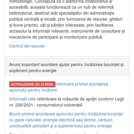
metodologic. Concepută ca o platformă colaborativă și
accesibilă, aceasta funcționează ca un hub de referință
bidirecțional, destinat atât specialiștilor din administrația
publică centrală și locală, prin furnizarea de resurse, ghiduri
și bune practici, cât și părților interesate, prin facilitarea
accesului la informații relevante, instrumente de consultare și
mecanisme de participare și monitorizare publică.
Centrul de resurse
Anunț important acordare ajutor pentru încălzirea locuinței și
supliment pentru energie
Informare privind acordarea
ACTUALIZARE (23.12.2025)
ajutorului pentru încălzire
Informații utile
referitoare la măsurile de sprijin conform Legii
nr. 226/2021 - consumatorul vulnerabil
Anunț privind acordarea ajutorului pentru încălzirea locuinței
cu gaze naturale, energie electrică sau lemne, cărbuni,
combustibili petrolieri și a suplimentului pentru energie