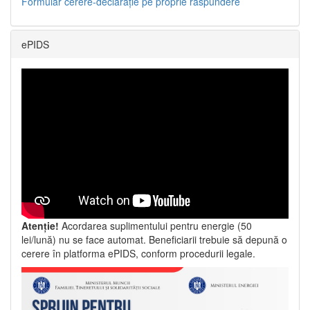
Formular cerere-declarație pe proprie răspundere
ePIDS
Atenție!
Acordarea suplimentului pentru energie (50
lei/lună) nu se face automat. Beneficiarii trebuie să depună o
cerere în platforma ePIDS, conform procedurii legale.