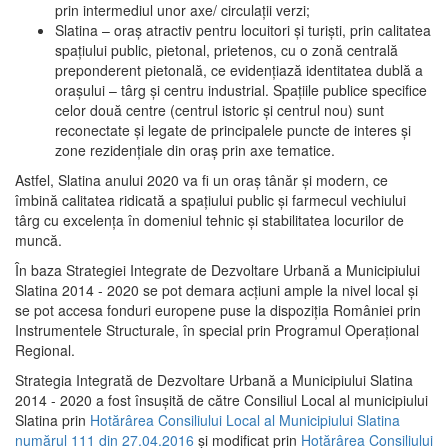
prin intermediul unor axe/ circulații verzi;
Slatina – oraş atractiv pentru locuitori şi turişti, prin calitatea
spaţiului public, pietonal, prietenos, cu o zonă centrală
preponderent pietonală, ce evidenţiază identitatea dublă a
oraşului – târg şi centru industrial. Spaţiile publice specifice
celor două centre (centrul istoric şi centrul nou) sunt
reconectate şi legate de principalele puncte de interes şi
zone rezidenţiale din oraş prin axe tematice.
Astfel, Slatina anului 2020 va fi un oraş tânăr şi modern, ce
îmbină calitatea ridicată a spaţiului public şi farmecul vechiului
târg cu excelenţa în domeniul tehnic şi stabilitatea locurilor de
muncă.
În baza Strategiei Integrate de Dezvoltare Urbană a Municipiului
Slatina 2014 - 2020 se pot demara acţiuni ample la nivel local şi
se pot accesa fonduri europene puse la dispoziţia României prin
Instrumentele Structurale, în special prin Programul Operațional
Regional.
Strategia Integrată de Dezvoltare Urbană a Municipiului Slatina
2014 - 2020 a fost însuşită de către Consiliul Local al municipiului
Slatina prin
Hotărârea Consiliului Local al Municipiului Slatina
numărul 111 din 27.04.2016
și modificat prin
Hotărârea Consiliului