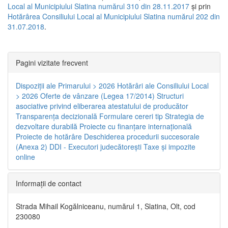
Local al Municipiului Slatina numărul 310 din 28.11.2017
și prin
Hotărârea Consiliului Local al Municipiului Slatina numărul 202 din
31.07.2018
.
Pagini vizitate frecvent
Dispoziţii ale Primarului > 2026
Hotărâri ale Consiliului Local
> 2026
Oferte de vânzare (Legea 17/2014)
Structuri
asociative privind eliberarea atestatului de producător
Transparenţa decizională
Formulare cereri tip
Strategia de
dezvoltare durabilă
Proiecte cu finanţare internaţională
Proiecte de hotărâre
Deschiderea procedurii succesorale
(Anexa 2)
DDI - Executori judecătorești
Taxe şi impozite
online
Informaţii de contact
Strada Mihail Kogălniceanu, numărul 1, Slatina, Olt, cod
230080