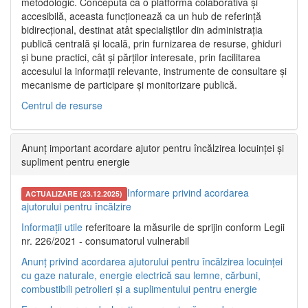
metodologic. Concepută ca o platformă colaborativă și
accesibilă, aceasta funcționează ca un hub de referință
bidirecțional, destinat atât specialiștilor din administrația
publică centrală și locală, prin furnizarea de resurse, ghiduri
și bune practici, cât și părților interesate, prin facilitarea
accesului la informații relevante, instrumente de consultare și
mecanisme de participare și monitorizare publică.
Centrul de resurse
Anunț important acordare ajutor pentru încălzirea locuinței și
supliment pentru energie
Informare privind acordarea
ACTUALIZARE (23.12.2025)
ajutorului pentru încălzire
Informații utile
referitoare la măsurile de sprijin conform Legii
nr. 226/2021 - consumatorul vulnerabil
Anunț privind acordarea ajutorului pentru încălzirea locuinței
cu gaze naturale, energie electrică sau lemne, cărbuni,
combustibili petrolieri și a suplimentului pentru energie