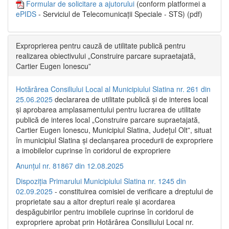
Formular de solicitare a ajutorului
(conform platformei a
ePIDS
- Serviciul de Telecomunicații Speciale - STS) (pdf)
Exproprierea pentru cauză de utilitate publică pentru
realizarea obiectivului „Construire parcare supraetajată,
Cartier Eugen Ionescu”
Hotărârea Consiliului Local al Municipiului Slatina nr. 261 din
25.06.2025
declararea de utilitate publică și de interes local
și aprobarea amplasamentului pentru lucrarea de utilitate
publică de interes local „Construire parcare supraetajată,
Cartier Eugen Ionescu, Municipiul Slatina, Județul Olt”, situat
în municipiul Slatina și declanșarea procedurii de expropriere
a imobilelor cuprinse în coridorul de expropriere
Anunțul nr. 81867 din 12.08.2025
Dispoziția Primarului Municipiului Slatina nr. 1245 din
02.09.2025
- constituirea comisiei de verificare a dreptului de
proprietate sau a altor drepturi reale și acordarea
despăgubirilor pentru imobilele cuprinse în coridorul de
expropriere aprobat prin Hotărârea Consiliului Local nr.