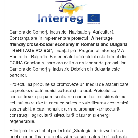
Camera de Comerț, Industrie, Navigație și Agricultură
Constanța are în implementare proiectul
“A heritage
friendly cross-border economy in România and Bulgaria
- HERITAGE RO-BG”
, finanțat prin Programul Interreg V-A
România - Bulgaria. Parteneriatul proiectului este format din
CCINA Constanța, care are calitate de leader de proiect, iar
Camera de Comerț și Industrie Dobrich din Bulgaria este
partener.
Proiectul își propune să promoveze un mediu de afaceri care
să protejeze patrimoniul cultural și natural. Proiectul se
concentrează pe patru sectoare economice, considerate cu
cel mai mare risc în ceea ce privește valorificarea economică
sustenabilă a patrimoniului: turism, urbanism-arhitectură-
construcții, agricultură-silvicultură-pășunat și energii
regenerabile.
Principalul rezultat al proiectului „Strategia de dezvoltare a
unei economii care protejează resursele naturale și culturale