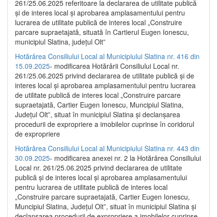
261/25.06.2025 referitoare la declararea de utilitate publică
și de interes local și aprobarea amplasamentului pentru
lucrarea de utilitate publică de interes local „Construire
parcare supraetajată, situată în Cartierul Eugen Ionescu,
municipiul Slatina, județul Olt”
Hotărârea Consiliului Local al Municipiului Slatina nr. 416 din
15.09.2025
- modificarea Hotărârii Consiliului Local nr.
261/25.06.2025 privind declararea de utilitate publică și de
interes local și aprobarea amplasamentului pentru lucrarea
de utilitate publică de interes local „Construire parcare
supraetajată, Cartier Eugen Ionescu, Muncipiul Slatina,
Județul Olt”, situat în municipiul Slatina și declanșarea
procedurii de expropriere a imobilelor cuprinse în coridorul
de expropriere
Hotărârea Consiliului Local al Municipiului Slatina nr. 443 din
30.09.2025
- modificarea anexei nr. 2 la Hotărârea Consiliului
Local nr. 261/25.06.2025 privind declararea de utilitate
publică şi de interes local şi aprobarea amplasamentului
pentru lucrarea de utilitate publică de interes local
„Construire parcare supraetajată, Cartier Eugen Ionescu,
Muncipiul Slatina, Judeţul Olt”, situat în municipiul Slatina şi
declanşarea procedurii de expropriere a imobilelor cuprinse