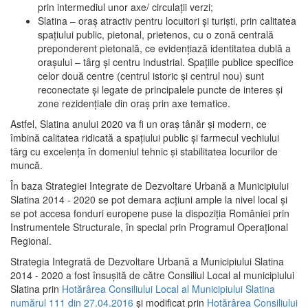
prin intermediul unor axe/ circulații verzi;
Slatina – oraş atractiv pentru locuitori şi turişti, prin calitatea
spaţiului public, pietonal, prietenos, cu o zonă centrală
preponderent pietonală, ce evidenţiază identitatea dublă a
oraşului – târg şi centru industrial. Spaţiile publice specifice
celor două centre (centrul istoric şi centrul nou) sunt
reconectate şi legate de principalele puncte de interes şi
zone rezidenţiale din oraş prin axe tematice.
Astfel, Slatina anului 2020 va fi un oraş tânăr şi modern, ce
îmbină calitatea ridicată a spaţiului public şi farmecul vechiului
târg cu excelenţa în domeniul tehnic şi stabilitatea locurilor de
muncă.
În baza Strategiei Integrate de Dezvoltare Urbană a Municipiului
Slatina 2014 - 2020 se pot demara acţiuni ample la nivel local şi
se pot accesa fonduri europene puse la dispoziţia României prin
Instrumentele Structurale, în special prin Programul Operațional
Regional.
Strategia Integrată de Dezvoltare Urbană a Municipiului Slatina
2014 - 2020 a fost însuşită de către Consiliul Local al municipiului
Slatina prin
Hotărârea Consiliului Local al Municipiului Slatina
numărul 111 din 27.04.2016
și modificat prin
Hotărârea Consiliului