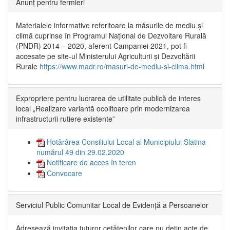
Anunț pentru fermieri
Materialele informative referitoare la măsurile de mediu și
climă cuprinse în Programul Național de Dezvoltare Rurală
(PNDR) 2014 – 2020, aferent Campaniei 2021, pot fi
accesate pe site-ul Ministerului Agriculturii și Dezvoltării
Rurale
https://www.madr.ro/masuri-de-mediu-si-clima.html
Expropriere pentru lucrarea de utilitate publică de interes
local „Realizare variantă ocolitoare prin modernizarea
infrastructurii rutiere existente”
Hotărârea Consiliului Local al Municipiului Slatina
numărul 49 din 29.02.2020
Notificare de acces în teren
Convocare
Serviciul Public Comunitar Local de Evidență a Persoanelor
Adresează invitația tuturor cetățenilor care nu dețin acte de