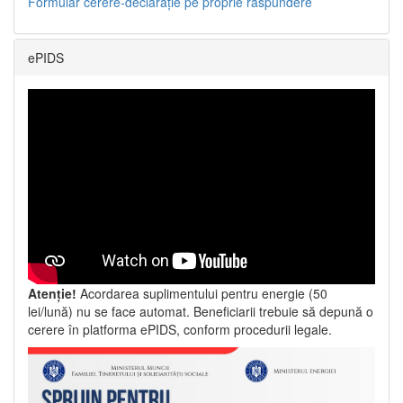
Formular cerere-declarație pe proprie răspundere
ePIDS
Atenție!
Acordarea suplimentului pentru energie (50
lei/lună) nu se face automat. Beneficiarii trebuie să depună o
cerere în platforma ePIDS, conform procedurii legale.