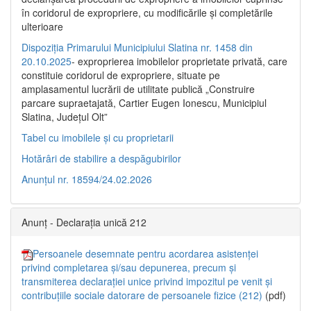
în coridorul de expropriere, cu modificările şi completările
ulterioare
Dispoziția Primarului Municipiului Slatina nr. 1458 din
20.10.2025
- exproprierea imobilelor proprietate privată, care
constituie coridorul de expropriere, situate pe
amplasamentul lucrării de utilitate publică „Construire
parcare supraetajată, Cartier Eugen Ionescu, Municipiul
Slatina, Județul Olt”
Tabel cu imobilele și cu proprietarii
Hotărâri de stabilire a despăgubirilor
Anunțul nr. 18594/24.02.2026
Anunț - Declarația unică 212
Persoanele desemnate pentru acordarea asistenței
privind completarea și/sau depunerea, precum și
transmiterea declarației unice privind impozitul pe venit și
contribuțiile sociale datorare de persoanele fizice (212)
(pdf)