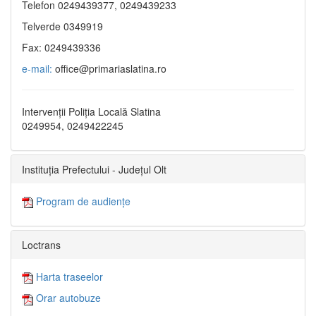
Telefon 0249439377, 0249439233
Telverde 0349919
Fax: 0249439336
e-mail:
office@primariaslatina.ro
Intervenții Poliția Locală Slatina
0249954, 0249422245
Instituția Prefectului - Județul Olt
Program de audiențe
Loctrans
Harta traseelor
Orar autobuze