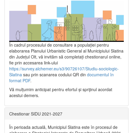
În cadrul procesului de consultare a populaţiei pentru
elaborarea Planului Urbanistic General al Municipiului Slatina
din Județul Olt, vă invităm să completați chestionarul online,
fie prin accesarea link-ului
https://survey.alchemer.eu/s3/90726107/Studiu-sociologic-
Slatina
sau prin scanarea codului QR din
documentul în
format PDF
.
Vă mulţumim anticipat pentru efortul şi sprijinul acordat
acestui demers.
Chestionar SIDU 2021-2027
În perioada actuală, Municipiul Slatina este în procesul de
elaborare a Strategiei Integrate de Dezvoltare Urbană 2021‐