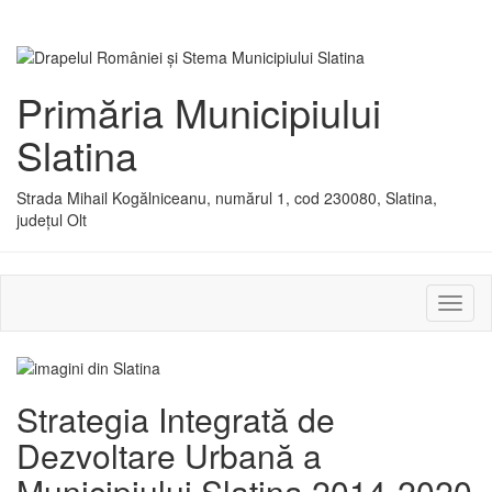
Primăria Municipiului
Slatina
Strada Mihail Kogălniceanu, numărul 1, cod 230080, Slatina,
județul Olt
Activ
sau
dezac
meniu
Strategia Integrată de
Dezvoltare Urbană a
Municipiului Slatina 2014-2020