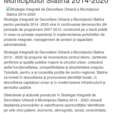
Strategia Integrată de Dezvoltare Urbană a Municipiului Slatina
pentru perioada 2014 -2020 vine în continuarea demersurilor din
perioada de programare 2007-2013, construind pe o bază solidă
în ceea ce priveşte experienţa în implementarea portofoliilor de
proiecte integrate, management de proiect și capacitate
administrativă.
Strategia Integrată de Dezvoltare Urbană a Municipiului Slatina
2014 - 2020 își propune să reconecteze centrul istoric, cartierele
periferice şi spaţiile publice majore la circuitul urban, crescând
astfel funcţionalitatea, competitivitatea şi atractivitatea oraşului.
Totodată, pentru a-şi consolida poziţia de centru regional, Slatina
va investi în dezvoltarea şi promovarea identităţii locale, în
dezvoltarea capitalului uman şi în modernizarea infrastructurii şi
serviciilor publice.
Obiectivele şi acţiunile prevăzute în Strategia Integrată de
Dezvoltare Urbană a Municipiului Slatina 2014 - 2020 vizează
depășirea provocărilor şi valorificarea oportunităţilor identificate
pe cele cinci paliere: economic, demografic, social, conectivitate,