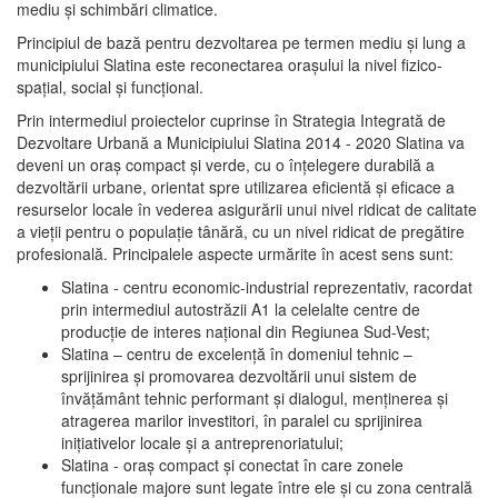
mediu şi schimbări climatice.
Principiul de bază pentru dezvoltarea pe termen mediu şi lung a
municipiului Slatina este reconectarea oraşului la nivel fizico-
spaţial, social şi funcţional.
Prin intermediul proiectelor cuprinse în Strategia Integrată de
Dezvoltare Urbană a Municipiului Slatina 2014 - 2020 Slatina va
deveni un oraş compact şi verde, cu o înţelegere durabilă a
dezvoltării urbane, orientat spre utilizarea eficientă şi eficace a
resurselor locale în vederea asigurării unui nivel ridicat de calitate
a vieţii pentru o populaţie tânără, cu un nivel ridicat de pregătire
profesională. Principalele aspecte urmărite în acest sens sunt:
Slatina - centru economic-industrial reprezentativ, racordat
prin intermediul autostrăzii A1 la celelalte centre de
producţie de interes naţional din Regiunea Sud-Vest;
Slatina – centru de excelenţă în domeniul tehnic –
sprijinirea şi promovarea dezvoltării unui sistem de
învăţământ tehnic performant şi dialogul, menţinerea şi
atragerea marilor investitori, în paralel cu sprijinirea
iniţiativelor locale şi a antreprenoriatului;
Slatina - oraş compact şi conectat în care zonele
funcţionale majore sunt legate între ele şi cu zona centrală