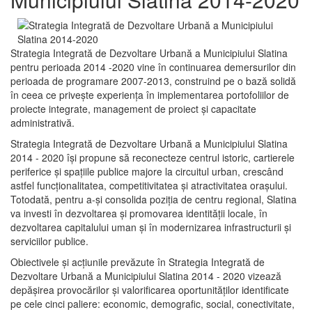
Strategia Integrată de Dezvoltare Urbană a Municipiului Slatina
pentru perioada 2014 -2020 vine în continuarea demersurilor din
perioada de programare 2007-2013, construind pe o bază solidă
în ceea ce priveşte experienţa în implementarea portofoliilor de
proiecte integrate, management de proiect și capacitate
administrativă.
Strategia Integrată de Dezvoltare Urbană a Municipiului Slatina
2014 - 2020 își propune să reconecteze centrul istoric, cartierele
periferice şi spaţiile publice majore la circuitul urban, crescând
astfel funcţionalitatea, competitivitatea şi atractivitatea oraşului.
Totodată, pentru a-şi consolida poziţia de centru regional, Slatina
va investi în dezvoltarea şi promovarea identităţii locale, în
dezvoltarea capitalului uman şi în modernizarea infrastructurii şi
serviciilor publice.
Obiectivele şi acţiunile prevăzute în Strategia Integrată de
Dezvoltare Urbană a Municipiului Slatina 2014 - 2020 vizează
depășirea provocărilor şi valorificarea oportunităţilor identificate
pe cele cinci paliere: economic, demografic, social, conectivitate,