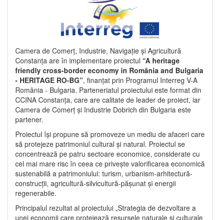
Camera de Comerț, Industrie, Navigație și Agricultură
Constanța are în implementare proiectul
“A heritage
friendly cross-border economy in România and Bulgaria
- HERITAGE RO-BG”
, finanțat prin Programul Interreg V-A
România - Bulgaria. Parteneriatul proiectului este format din
CCINA Constanța, care are calitate de leader de proiect, iar
Camera de Comerț și Industrie Dobrich din Bulgaria este
partener.
Proiectul își propune să promoveze un mediu de afaceri care
să protejeze patrimoniul cultural și natural. Proiectul se
concentrează pe patru sectoare economice, considerate cu
cel mai mare risc în ceea ce privește valorificarea economică
sustenabilă a patrimoniului: turism, urbanism-arhitectură-
construcții, agricultură-silvicultură-pășunat și energii
regenerabile.
Principalul rezultat al proiectului „Strategia de dezvoltare a
unei economii care protejează resursele naturale și culturale