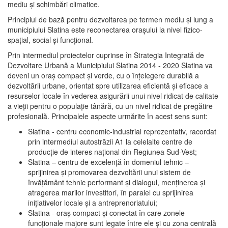
mediu şi schimbări climatice.
Principiul de bază pentru dezvoltarea pe termen mediu şi lung a
municipiului Slatina este reconectarea oraşului la nivel fizico-
spaţial, social şi funcţional.
Prin intermediul proiectelor cuprinse în Strategia Integrată de
Dezvoltare Urbană a Municipiului Slatina 2014 - 2020 Slatina va
deveni un oraş compact şi verde, cu o înţelegere durabilă a
dezvoltării urbane, orientat spre utilizarea eficientă şi eficace a
resurselor locale în vederea asigurării unui nivel ridicat de calitate
a vieţii pentru o populaţie tânără, cu un nivel ridicat de pregătire
profesională. Principalele aspecte urmărite în acest sens sunt:
Slatina - centru economic-industrial reprezentativ, racordat
prin intermediul autostrăzii A1 la celelalte centre de
producţie de interes naţional din Regiunea Sud-Vest;
Slatina – centru de excelenţă în domeniul tehnic –
sprijinirea şi promovarea dezvoltării unui sistem de
învăţământ tehnic performant şi dialogul, menţinerea şi
atragerea marilor investitori, în paralel cu sprijinirea
iniţiativelor locale şi a antreprenoriatului;
Slatina - oraş compact şi conectat în care zonele
funcţionale majore sunt legate între ele şi cu zona centrală