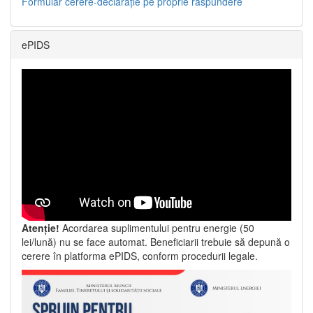
Formular cerere-declarație pe proprie răspundere
ePIDS
Atenție!
Acordarea suplimentului pentru energie (50
lei/lună) nu se face automat. Beneficiarii trebuie să depună o
cerere în platforma ePIDS, conform procedurii legale.