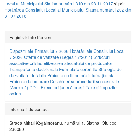
Local al Municipiului Slatina numărul 310 din 28.11.2017
și prin
Hotărârea Consiliului Local al Municipiului Slatina numărul 202 din
31.07.2018
.
Pagini vizitate frecvent
Dispoziţii ale Primarului > 2026
Hotărâri ale Consiliului Local
> 2026
Oferte de vânzare (Legea 17/2014)
Structuri
asociative privind eliberarea atestatului de producător
Transparenţa decizională
Formulare cereri tip
Strategia de
dezvoltare durabilă
Proiecte cu finanţare internaţională
Proiecte de hotărâre
Deschiderea procedurii succesorale
(Anexa 2)
DDI - Executori judecătorești
Taxe şi impozite
online
Informaţii de contact
Strada Mihail Kogălniceanu, numărul 1, Slatina, Olt, cod
230080