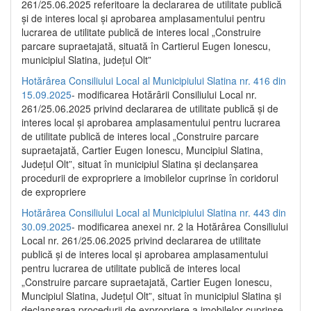
261/25.06.2025 referitoare la declararea de utilitate publică
și de interes local și aprobarea amplasamentului pentru
lucrarea de utilitate publică de interes local „Construire
parcare supraetajată, situată în Cartierul Eugen Ionescu,
municipiul Slatina, județul Olt”
Hotărârea Consiliului Local al Municipiului Slatina nr. 416 din
15.09.2025
- modificarea Hotărârii Consiliului Local nr.
261/25.06.2025 privind declararea de utilitate publică și de
interes local și aprobarea amplasamentului pentru lucrarea
de utilitate publică de interes local „Construire parcare
supraetajată, Cartier Eugen Ionescu, Muncipiul Slatina,
Județul Olt”, situat în municipiul Slatina și declanșarea
procedurii de expropriere a imobilelor cuprinse în coridorul
de expropriere
Hotărârea Consiliului Local al Municipiului Slatina nr. 443 din
30.09.2025
- modificarea anexei nr. 2 la Hotărârea Consiliului
Local nr. 261/25.06.2025 privind declararea de utilitate
publică şi de interes local şi aprobarea amplasamentului
pentru lucrarea de utilitate publică de interes local
„Construire parcare supraetajată, Cartier Eugen Ionescu,
Muncipiul Slatina, Judeţul Olt”, situat în municipiul Slatina şi
declanşarea procedurii de expropriere a imobilelor cuprinse