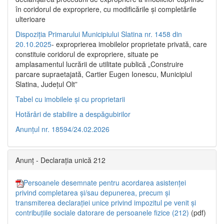
în coridorul de expropriere, cu modificările şi completările
ulterioare
Dispoziția Primarului Municipiului Slatina nr. 1458 din
20.10.2025
- exproprierea imobilelor proprietate privată, care
constituie coridorul de expropriere, situate pe
amplasamentul lucrării de utilitate publică „Construire
parcare supraetajată, Cartier Eugen Ionescu, Municipiul
Slatina, Județul Olt”
Tabel cu imobilele și cu proprietarii
Hotărâri de stabilire a despăgubirilor
Anunțul nr. 18594/24.02.2026
Anunț - Declarația unică 212
Persoanele desemnate pentru acordarea asistenței
privind completarea și/sau depunerea, precum și
transmiterea declarației unice privind impozitul pe venit și
contribuțiile sociale datorare de persoanele fizice (212)
(pdf)