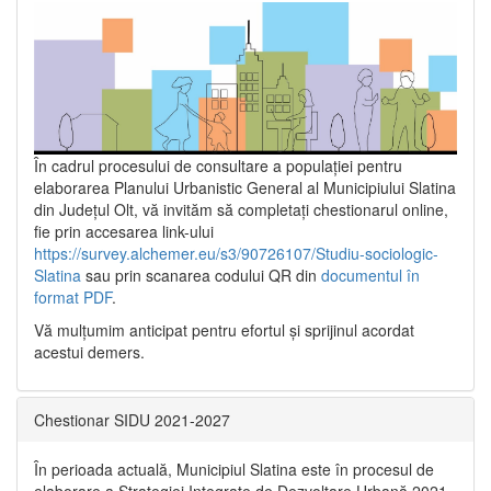
În cadrul procesului de consultare a populaţiei pentru
elaborarea Planului Urbanistic General al Municipiului Slatina
din Județul Olt, vă invităm să completați chestionarul online,
fie prin accesarea link-ului
https://survey.alchemer.eu/s3/90726107/Studiu-sociologic-
Slatina
sau prin scanarea codului QR din
documentul în
format PDF
.
Vă mulţumim anticipat pentru efortul şi sprijinul acordat
acestui demers.
Chestionar SIDU 2021-2027
În perioada actuală, Municipiul Slatina este în procesul de
elaborare a Strategiei Integrate de Dezvoltare Urbană 2021‐