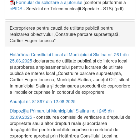
Formular de solicitare a ajutorului
(conform platformei a
ePIDS
- Serviciul de Telecomunicații Speciale - STS) (pdf)
Exproprierea pentru cauză de utilitate publică pentru
realizarea obiectivului „Construire parcare supraetajată,
Cartier Eugen Ionescu”
Hotărârea Consiliului Local al Municipiului Slatina nr. 261 din
25.06.2025
declararea de utilitate publică și de interes local
și aprobarea amplasamentului pentru lucrarea de utilitate
publică de interes local „Construire parcare supraetajată,
Cartier Eugen Ionescu, Municipiul Slatina, Județul Olt”, situat
în municipiul Slatina și declanșarea procedurii de expropriere
a imobilelor cuprinse în coridorul de expropriere
Anunțul nr. 81867 din 12.08.2025
Dispoziția Primarului Municipiului Slatina nr. 1245 din
02.09.2025
- constituirea comisiei de verificare a dreptului de
proprietate sau a altor drepturi reale și acordarea
despăgubirilor pentru imobilele cuprinse în coridorul de
expropriere aprobat prin Hotărârea Consiliului Local nr.