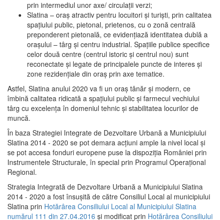
prin intermediul unor axe/ circulații verzi;
Slatina – oraş atractiv pentru locuitori şi turişti, prin calitatea
spaţiului public, pietonal, prietenos, cu o zonă centrală
preponderent pietonală, ce evidenţiază identitatea dublă a
oraşului – târg şi centru industrial. Spaţiile publice specifice
celor două centre (centrul istoric şi centrul nou) sunt
reconectate şi legate de principalele puncte de interes şi
zone rezidenţiale din oraş prin axe tematice.
Astfel, Slatina anului 2020 va fi un oraş tânăr şi modern, ce
îmbină calitatea ridicată a spaţiului public şi farmecul vechiului
târg cu excelenţa în domeniul tehnic şi stabilitatea locurilor de
muncă.
În baza Strategiei Integrate de Dezvoltare Urbană a Municipiului
Slatina 2014 - 2020 se pot demara acţiuni ample la nivel local şi
se pot accesa fonduri europene puse la dispoziţia României prin
Instrumentele Structurale, în special prin Programul Operațional
Regional.
Strategia Integrată de Dezvoltare Urbană a Municipiului Slatina
2014 - 2020 a fost însuşită de către Consiliul Local al municipiului
Slatina prin
Hotărârea Consiliului Local al Municipiului Slatina
numărul 111 din 27.04.2016
și modificat prin
Hotărârea Consiliului