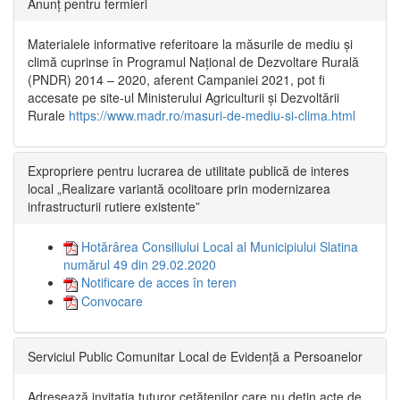
Anunț pentru fermieri
Materialele informative referitoare la măsurile de mediu și
climă cuprinse în Programul Național de Dezvoltare Rurală
(PNDR) 2014 – 2020, aferent Campaniei 2021, pot fi
accesate pe site-ul Ministerului Agriculturii și Dezvoltării
Rurale
https://www.madr.ro/masuri-de-mediu-si-clima.html
Expropriere pentru lucrarea de utilitate publică de interes
local „Realizare variantă ocolitoare prin modernizarea
infrastructurii rutiere existente”
Hotărârea Consiliului Local al Municipiului Slatina
numărul 49 din 29.02.2020
Notificare de acces în teren
Convocare
Serviciul Public Comunitar Local de Evidență a Persoanelor
Adresează invitația tuturor cetățenilor care nu dețin acte de