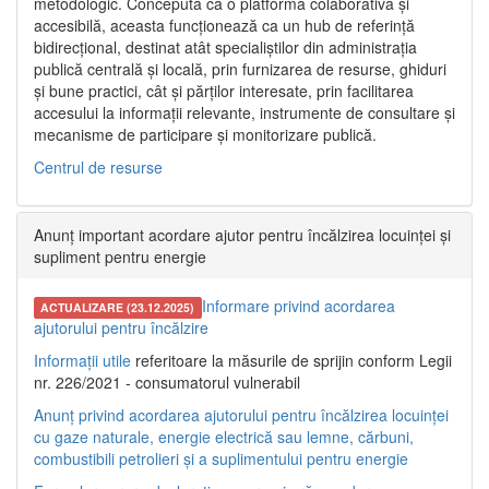
metodologic. Concepută ca o platformă colaborativă și
accesibilă, aceasta funcționează ca un hub de referință
bidirecțional, destinat atât specialiștilor din administrația
publică centrală și locală, prin furnizarea de resurse, ghiduri
și bune practici, cât și părților interesate, prin facilitarea
accesului la informații relevante, instrumente de consultare și
mecanisme de participare și monitorizare publică.
Centrul de resurse
Anunț important acordare ajutor pentru încălzirea locuinței și
supliment pentru energie
Informare privind acordarea
ACTUALIZARE (23.12.2025)
ajutorului pentru încălzire
Informații utile
referitoare la măsurile de sprijin conform Legii
nr. 226/2021 - consumatorul vulnerabil
Anunț privind acordarea ajutorului pentru încălzirea locuinței
cu gaze naturale, energie electrică sau lemne, cărbuni,
combustibili petrolieri și a suplimentului pentru energie