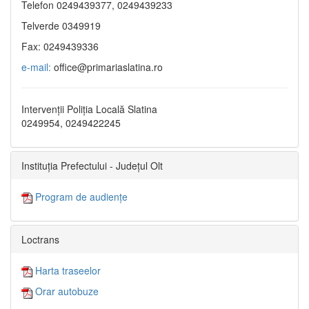
Telefon 0249439377, 0249439233
Telverde 0349919
Fax: 0249439336
e-mail:
office@primariaslatina.ro
Intervenții Poliția Locală Slatina
0249954, 0249422245
Instituția Prefectului - Județul Olt
Program de audiențe
Loctrans
Harta traseelor
Orar autobuze