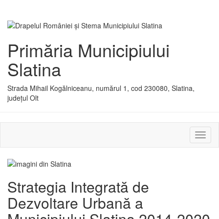
Primăria Municipiului
Slatina
Strada Mihail Kogălniceanu, numărul 1, cod 230080, Slatina,
județul Olt
Activ
sau
dezac
meniu
Strategia Integrată de
Dezvoltare Urbană a
Municipiului Slatina 2014-2020