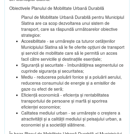
Obiectivele Planului de Mobilitate Urbană Durabilă
Planul de Mobilitate Urbană Durabilă pentru Municipiul
Slatina are ca scop dezvoltarea unui sistem de
transport, care sa răspundă următoarelor obiective
strategice:
Accesibilitate - se urmărește ca tuturor cetățenilor
Municipiului Slatina să le fie oferite opțiuni de transport
și servicii de mobilitate care să le permită un acces
facil către serviciile și destinațiile esențiale;
Siguranță și securitate - îmbunătățirea segmentului ce
cuprinde siguranța și securitatea;
Mediu - reducerea poluării fonice și a poluării aerului,
reducerea consumului de energie și a emisiilor de
gaze cu efect de seră;
Eficiență economică - eficiența și rentabilitatea
transportului de persoane și marfă și sporirea
eficienței economice;
Calitatea mediului urban - se urmărește o creștere a
atractivității și a calității mediului și peisajului urban, a
economiei și a societății slătinene.
În baza Planul de Mobilitate Urbană Durabilă al Municipiului