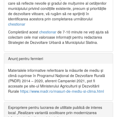
care să reflecte nevoile și gradul de mulțumire al cetățenilor
municipiului privind condițiile existente, precum și prioritățile
de dezvoltare viitoare, vă rugăm să ne sprijiniți în
identificarea acestora prin completarea următorului
chestionar
Completând acest
chestionar
de 7-10 minute ne veți ajuta să
colectam cele mai valoroase informații pentru redactarea
Strategiei de Dezvoltare Urbană a Municipiului Slatina.
Anunț pentru fermieri
Materialele informative referitoare la măsurile de mediu și
climă cuprinse în Programul Național de Dezvoltare Rurală
(PNDR) 2014 – 2020, aferent Campaniei 2021, pot fi
accesate pe site-ul Ministerului Agriculturii și Dezvoltării
Rurale
https://www.madr.ro/masuri-de-mediu-si-clima.html
Expropriere pentru lucrarea de utilitate publică de interes
local „Realizare variantă ocolitoare prin modernizarea