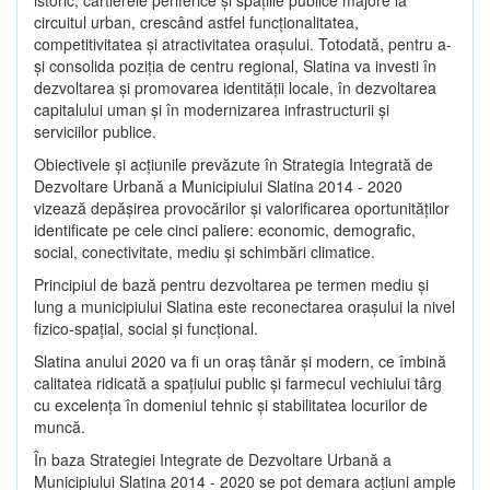
circuitul urban, crescând astfel funcţionalitatea,
competitivitatea şi atractivitatea oraşului. Totodată, pentru a-
şi consolida poziţia de centru regional, Slatina va investi în
dezvoltarea şi promovarea identităţii locale, în dezvoltarea
capitalului uman şi în modernizarea infrastructurii şi
serviciilor publice.
Obiectivele şi acţiunile prevăzute în Strategia Integrată de
Dezvoltare Urbană a Municipiului Slatina 2014 - 2020
vizează depășirea provocărilor şi valorificarea oportunităţilor
identificate pe cele cinci paliere: economic, demografic,
social, conectivitate, mediu şi schimbări climatice.
Principiul de bază pentru dezvoltarea pe termen mediu şi
lung a municipiului Slatina este reconectarea oraşului la nivel
fizico-spaţial, social şi funcţional.
Slatina anului 2020 va fi un oraş tânăr şi modern, ce îmbină
calitatea ridicată a spaţiului public şi farmecul vechiului târg
cu excelenţa în domeniul tehnic şi stabilitatea locurilor de
muncă.
În baza Strategiei Integrate de Dezvoltare Urbană a
Municipiului Slatina 2014 - 2020 se pot demara acţiuni ample