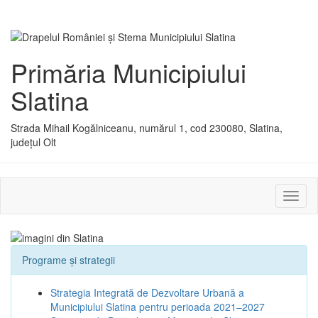
Primăria Municipiului
Slatina
Strada Mihail Kogălniceanu, numărul 1, cod 230080, Slatina,
județul Olt
Activ
sau
dezac
meniu
Programe și strategii
Strategia Integrată de Dezvoltare Urbană a
Municipiului Slatina pentru perioada 2021–2027