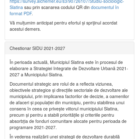
https://survey.alchemer.eu/s3/90726107/Studiu-sociologic-
Slatina
sau prin scanarea codului QR din
documentul în
format PDF
.
Vă mulţumim anticipat pentru efortul şi sprijinul acordat
acestui demers.
Chestionar SIDU 2021-2027
În perioada actuală, Municipiul Slatina este în procesul de
elaborare a Strategiei Integrate de Dezvoltare Urbană 2021‐
2027 a Municipiului Slatina.
Documentul strategic are rolul de a reflecta viziunea,
obiectivele strategice și direcțiile sectoriale de dezvoltare ale
municipiului, prin implicarea factorilor de decizie, a oamenilor
de afaceri și populației din municipiu, pentru stabilirea unui
consens în ceea ce privește viitorul municipiului Slatina,
precum și pentru a stabili prioritățile și criteriile pentru
absorbția de fonduri comunitare alocate pentru perioada de
programare 2021-2027.
În vederea realizării unei strategii de dezvoltare durabilă