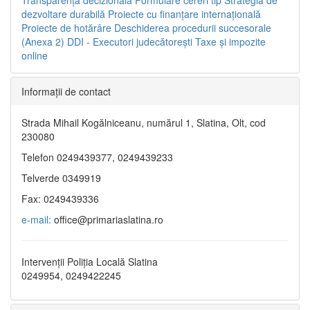
dezvoltare durabilă
Proiecte cu finanţare internaţională
Proiecte de hotărâre
Deschiderea procedurii succesorale
(Anexa 2)
DDI - Executori judecătorești
Taxe şi impozite
online
Informaţii de contact
Strada Mihail Kogălniceanu, numărul 1, Slatina, Olt, cod
230080
Telefon 0249439377, 0249439233
Telverde 0349919
Fax: 0249439336
e-mail:
office@primariaslatina.ro
Intervenții Poliția Locală Slatina
0249954, 0249422245