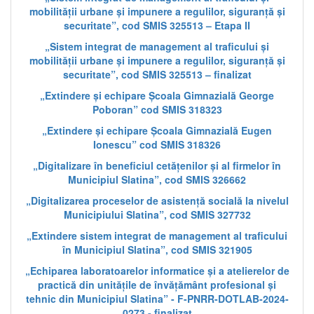
mobilității urbane și impunere a regulilor, siguranță și
securitate”, cod SMIS 325513 – Etapa II
„Sistem integrat de management al traficului și
mobilității urbane și impunere a regulilor, siguranță și
securitate”, cod SMIS 325513 – finalizat
„Extindere și echipare Școala Gimnazială George
Poboran” cod SMIS 318323
„Extindere și echipare Școala Gimnazială Eugen
Ionescu” cod SMIS 318326
„Digitalizare în beneficiul cetățenilor și al firmelor în
Municipiul Slatina”, cod SMIS 326662
„Digitalizarea proceselor de asistență socială la nivelul
Municipiului Slatina”, cod SMIS 327732
„Extindere sistem integrat de management al traficului
în Municipiul Slatina”, cod SMIS 321905
„Echiparea laboratoarelor informatice și a atelierelor de
practică din unitățile de învățământ profesional și
tehnic din Municipiul Slatina” - F-PNRR-DOTLAB-2024-
0273 - finalizat