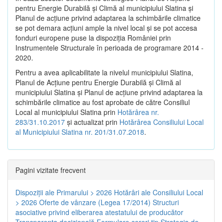
pentru Energie Durabilă şi Climă al municipiului Slatina şi
Planul de acţiune privind adaptarea la schimbările climatice
se pot demara acţiuni ample la nivel local şi se pot accesa
fonduri europene puse la dispoziţia României prin
Instrumentele Structurale în perioada de programare 2014 -
2020.
Pentru a avea aplicabilitate la nivelul municipiului Slatina,
Planul de Acţiune pentru Energie Durabilă şi Climă al
municipiului Slatina şi Planul de acţiune privind adaptarea la
schimbările climatice au fost aprobate de către Consiliul
Local al municipiului Slatina prin
Hotărârea nr.
283/31.10.2017
și actualizat prin
Hotărârea Consiliului Local
al Municipiului Slatina nr. 201/31.07.2018
.
Pagini vizitate frecvent
Dispoziţii ale Primarului > 2026
Hotărâri ale Consiliului Local
> 2026
Oferte de vânzare (Legea 17/2014)
Structuri
asociative privind eliberarea atestatului de producător
Transparenţa decizională
Formulare cereri tip
Strategia de