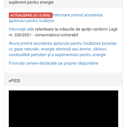
supliment pentru energie
Informare privind acordarea
ACTUALIZARE (23.12.2025)
ajutorului pentru încălzire
Informații utile
referitoare la măsurile de sprijin conform Legii
nr. 226/2021 - consumatorul vulnerabil
Anunț privind acordarea ajutorului pentru încălzirea locuinței
cu gaze naturale, energie electrică sau lemne, cărbuni,
combustibili petrolieri și a suplimentului pentru energie
Formular cerere-declarație pe proprie răspundere
ePIDS