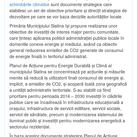
schimbările climatice
sunt documente strategice care
stabilesc un set de obiective prioritare şi direcţii strategice de
dezvoltare pe care se vor baza deciziile autorităţilor locale.
Primăria Municipiului Slatina îşi propune realizarea unor
obiective de investiţii de interes major pentru comunitate,
care ţintesc aplicarea politicii administraţiei publice locale în
domeniile conexe energie şi mediului, având ca obiectiv
general reducerea emisiilor de CO2 generate de consumul
de energie finală în teritoriul administrat.
Planul de Acţiune pentru Energie Durabilă şi Climă al
municipiului Slatina se concentrează pe acţiunile şi măsurile
menite să reducă la utilizatorii finali consumul de energie şi,
implicit, a emisiilor de CO2, şi acoperă toată zona geografică
a unităţii administrativ teritoriale. S-au stabilit ca fiind
prioritare pentru perioada 2016 – 2030 investiţii în clădirile
publice care se încadrează în infrastructura educaţională a
oraşului, infrastructura de servicii edilitare, servicii sociale,
servicii de sănătate, precum şi modernizarea sistemului de
iluminat public şi investiţii pentru modernizarea energetică a
sectorului rezidenţial.
În baza acestor documente strategice Planul de Acţiune