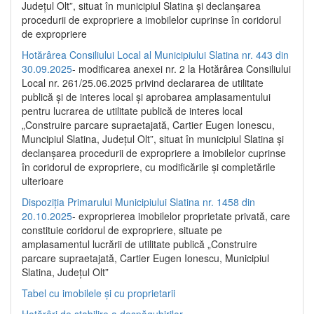
Județul Olt”, situat în municipiul Slatina și declanșarea
procedurii de expropriere a imobilelor cuprinse în coridorul
de expropriere
Hotărârea Consiliului Local al Municipiului Slatina nr. 443 din
30.09.2025
- modificarea anexei nr. 2 la Hotărârea Consiliului
Local nr. 261/25.06.2025 privind declararea de utilitate
publică şi de interes local şi aprobarea amplasamentului
pentru lucrarea de utilitate publică de interes local
„Construire parcare supraetajată, Cartier Eugen Ionescu,
Muncipiul Slatina, Judeţul Olt”, situat în municipiul Slatina şi
declanşarea procedurii de expropriere a imobilelor cuprinse
în coridorul de expropriere, cu modificările şi completările
ulterioare
Dispoziția Primarului Municipiului Slatina nr. 1458 din
20.10.2025
- exproprierea imobilelor proprietate privată, care
constituie coridorul de expropriere, situate pe
amplasamentul lucrării de utilitate publică „Construire
parcare supraetajată, Cartier Eugen Ionescu, Municipiul
Slatina, Județul Olt”
Tabel cu imobilele și cu proprietarii
Hotărâri de stabilire a despăgubirilor