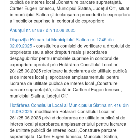
publică de interes local „Construire parcare supraetajată,
Cartier Eugen Ionescu, Municipiul Slatina, Județul Olt”, situat
în municipiul Slatina și declanșarea procedurii de expropriere
a imobilelor cuprinse în coridorul de expropriere
Anunțul nr. 81867 din 12.08.2025
Dispoziția Primarului Municipiului Slatina nr. 1245 din
02.09.2025
- constituirea comisiei de verificare a dreptului de
proprietate sau a altor drepturi reale și acordarea
despăgubirilor pentru imobilele cuprinse în coridorul de
expropriere aprobat prin Hotărârea Consiliului Local nr.
261/25.06.2025 referitoare la declararea de utilitate publică
și de interes local și aprobarea amplasamentului pentru
lucrarea de utilitate publică de interes local „Construire
parcare supraetajată, situată în Cartierul Eugen Ionescu,
municipiul Slatina, județul Olt”
Hotărârea Consiliului Local al Municipiului Slatina nr. 416 din
15.09.2025
- modificarea Hotărârii Consiliului Local nr.
261/25.06.2025 privind declararea de utilitate publică și de
interes local și aprobarea amplasamentului pentru lucrarea
de utilitate publică de interes local „Construire parcare
supraetajată, Cartier Eugen Ionescu, Muncipiul Slatina,