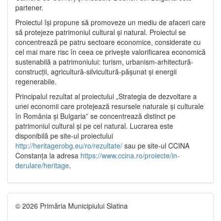
partener.
Proiectul își propune să promoveze un mediu de afaceri care
să protejeze patrimoniul cultural și natural. Proiectul se
concentrează pe patru sectoare economice, considerate cu
cel mai mare risc în ceea ce privește valorificarea economică
sustenabilă a patrimoniului: turism, urbanism-arhitectură-
construcții, agricultură-silvicultură-pășunat și energii
regenerabile.
Principalul rezultat al proiectului „Strategia de dezvoltare a
unei economii care protejează resursele naturale și culturale
în România și Bulgaria” se concentrează distinct pe
patrimoniul cultural și pe cel natural. Lucrarea este
disponibilă pe site-ul proiectului
http://heritagerobg.eu/ro/rezultate/
sau pe site-ul CCINA
Constanța la adresa
https://www.ccina.ro/proiecte/in-
derulare/heritage
.
© 2026 Primăria Municipiului Slatina