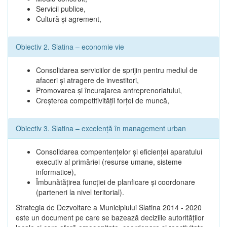
Servicii publice,
Cultură şi agrement,
Obiectiv 2. Slatina – economie vie
Consolidarea serviciilor de sprijin pentru mediul de
afaceri şi atragere de investitori,
Promovarea şi încurajarea antreprenoriatului,
Creşterea competitivităţii forţei de muncă,
Obiectiv 3. Slatina – excelenţă în management urban
Consolidarea compentenţelor şi eficienţei aparatului
executiv al primăriei (resurse umane, sisteme
informatice),
Îmbunătăţirea funcţiei de planficare şi coordonare
(parteneri la nivel teritorial).
Strategia de Dezvoltare a Municipiului Slatina 2014 - 2020
este un document pe care se bazează deciziile autorităţilor