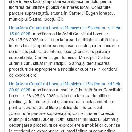
și de interes local și aprobarea amplasamentului pentru
lucrarea de utilitate publică de interes local „Construire
parcare supraetajată, situată în Cartierul Eugen Ionescu,
municipiul Slatina, județul Olt”
Hotărârea Consiliului Local al Municipiului Slatina nr. 416 din
15.09.2025
- modificarea Hotărârii Consiliului Local nr.
261/25.06.2025 privind declararea de utilitate publică și de
interes local și aprobarea amplasamentului pentru lucrarea
de utilitate publică de interes local „Construire parcare
supraetajată, Cartier Eugen Ionescu, Muncipiul Slatina,
Județul Olt”, situat în municipiul Slatina și declanșarea
procedurii de expropriere a imobilelor cuprinse în coridorul
de expropriere
Hotărârea Consiliului Local al Municipiului Slatina nr. 443 din
30.09.2025
- modificarea anexei nr. 2 la Hotărârea Consiliului
Local nr. 261/25.06.2025 privind declararea de utilitate
publică şi de interes local şi aprobarea amplasamentului
pentru lucrarea de utilitate publică de interes local
„Construire parcare supraetajată, Cartier Eugen Ionescu,
Muncipiul Slatina, Judeţul Olt”, situat în municipiul Slatina şi
declanşarea procedurii de expropriere a imobilelor cuprinse
în coridorul de expropriere, cu modificările şi completările