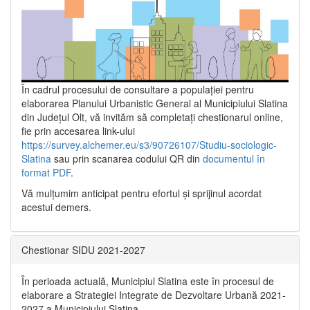
În cadrul procesului de consultare a populaţiei pentru
elaborarea Planului Urbanistic General al Municipiului Slatina
din Județul Olt, vă invităm să completați chestionarul online,
fie prin accesarea link-ului
https://survey.alchemer.eu/s3/90726107/Studiu-sociologic-
Slatina
sau prin scanarea codului QR din
documentul în
format PDF
.
Vă mulţumim anticipat pentru efortul şi sprijinul acordat
acestui demers.
Chestionar SIDU 2021-2027
În perioada actuală, Municipiul Slatina este în procesul de
elaborare a Strategiei Integrate de Dezvoltare Urbană 2021‐
2027 a Municipiului Slatina.