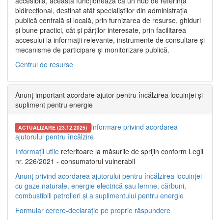
accesibilă, aceasta funcționează ca un hub de referință
bidirecțional, destinat atât specialiștilor din administrația
publică centrală și locală, prin furnizarea de resurse, ghiduri
și bune practici, cât și părților interesate, prin facilitarea
accesului la informații relevante, instrumente de consultare și
mecanisme de participare și monitorizare publică.
Centrul de resurse
Anunț important acordare ajutor pentru încălzirea locuinței și
supliment pentru energie
Informare privind acordarea
ACTUALIZARE (23.12.2025)
ajutorului pentru încălzire
Informații utile
referitoare la măsurile de sprijin conform Legii
nr. 226/2021 - consumatorul vulnerabil
Anunț privind acordarea ajutorului pentru încălzirea locuinței
cu gaze naturale, energie electrică sau lemne, cărbuni,
combustibili petrolieri și a suplimentului pentru energie
Formular cerere-declarație pe proprie răspundere