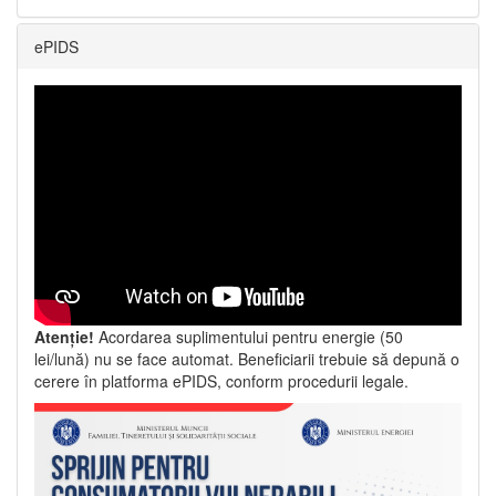
ePIDS
Atenție!
Acordarea suplimentului pentru energie (50
lei/lună) nu se face automat. Beneficiarii trebuie să depună o
cerere în platforma ePIDS, conform procedurii legale.