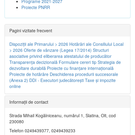
Programe 2021-2027
Proiecte PNRR
Pagini vizitate frecvent
Dispoziţii ale Primarului > 2026
Hotărâri ale Consiliului Local
> 2026
Oferte de vânzare (Legea 17/2014)
Structuri
asociative privind eliberarea atestatului de producător
Transparenţa decizională
Formulare cereri tip
Strategia de
dezvoltare durabilă
Proiecte cu finanţare internaţională
Proiecte de hotărâre
Deschiderea procedurii succesorale
(Anexa 2)
DDI - Executori judecătorești
Taxe şi impozite
online
Informaţii de contact
Strada Mihail Kogălniceanu, numărul 1, Slatina, Olt, cod
230080
Telefon 0249439377, 0249439233