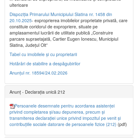
ulterioare
Dispoziția Primarului Municipiului Slatina nr. 1458 din
20.10.2025
- exproprierea imobilelor proprietate privată, care
constituie coridorul de expropriere, situate pe
amplasamentul lucrării de utilitate publică „Construire
parcare supraetajată, Cartier Eugen Ionescu, Municipiul
Slatina, Județul Olt”
Tabel cu imobilele și cu proprietarii
Hotărâri de stabilire a despăgubirilor
Anunțul nr. 18594/24.02.2026
Anunț - Declarația unică 212
Persoanele desemnate pentru acordarea asistenței
privind completarea și/sau depunerea, precum și
transmiterea declarației unice privind impozitul pe venit și
contribuțiile sociale datorare de persoanele fizice (212)
(pdf)