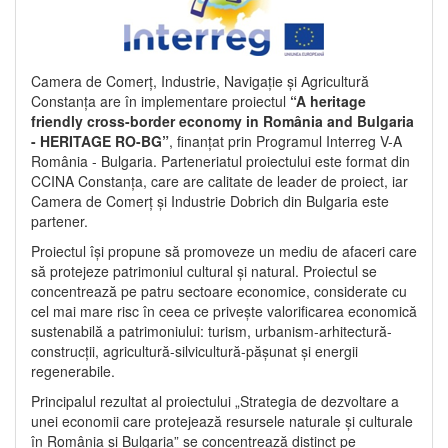
Camera de Comerț, Industrie, Navigație și Agricultură
Constanța are în implementare proiectul
“A heritage
friendly cross-border economy in România and Bulgaria
- HERITAGE RO-BG”
, finanțat prin Programul Interreg V-A
România - Bulgaria. Parteneriatul proiectului este format din
CCINA Constanța, care are calitate de leader de proiect, iar
Camera de Comerț și Industrie Dobrich din Bulgaria este
partener.
Proiectul își propune să promoveze un mediu de afaceri care
să protejeze patrimoniul cultural și natural. Proiectul se
concentrează pe patru sectoare economice, considerate cu
cel mai mare risc în ceea ce privește valorificarea economică
sustenabilă a patrimoniului: turism, urbanism-arhitectură-
construcții, agricultură-silvicultură-pășunat și energii
regenerabile.
Principalul rezultat al proiectului „Strategia de dezvoltare a
unei economii care protejează resursele naturale și culturale
în România și Bulgaria” se concentrează distinct pe