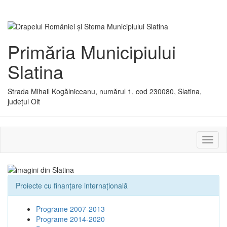
Primăria Municipiului
Slatina
Strada Mihail Kogălniceanu, numărul 1, cod 230080, Slatina,
județul Olt
Activ
sau
dezac
meniu
Proiecte cu finanţare internaţională
Programe 2007-2013
Programe 2014-2020