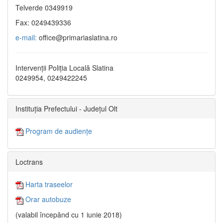
Telverde 0349919
Fax: 0249439336
e-mail:
office@primariaslatina.ro
Intervenții Poliția Locală Slatina
0249954, 0249422245
Instituția Prefectului - Județul Olt
Program de audiențe
Loctrans
Harta traseelor
Orar autobuze
(valabil începând cu 1 iunie 2018)