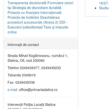
Transparenţa decizională
Formulare cereri
16/27
tip
Strategia de dezvoltare durabilă
Studiu
Proiecte cu finanţare internaţională
Proiecte de hotărâre
Deschiderea
procedurii succesorale (Anexa 2)
DDI -
Executori judecătorești
Taxe şi impozite
online
Informaţii de contact
Strada Mihail Kogălniceanu, numărul 1,
Slatina, Olt, cod 230080
Telefon 0249439377, 0249439233
Telverde 0349919
Fax: 0249439336
e-mail:
office@primariaslatina.ro
Intervenții Poliția Locală Slatina