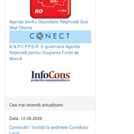
Agenția pentru Dezvoltare Regională Sud-
Vest Oltenia
A.N.P.C.P.P.S.R.
E-guvernare
Agenția
Națională pentru Ocuparea Forței de
Muncă
Cea mai recentă actualizare:
Data: 12.06.2026
Convocări / Invitaţii la şedinţele Consiliului
Local