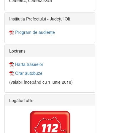
0249954, 0249422245
Instituția Prefectului - Județul Olt
Program de audiențe
Loctrans
Harta traseelor
Orar autobuze
(valabil începând cu 1 iunie 2018)
Legături utile