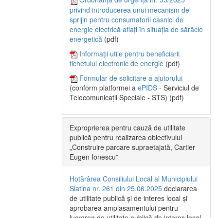
privind introducerea unui mecanism de
sprijin pentru consumatorii casnici de
energie electrică aflați în situația de sărăcie
energetică
(pdf)
Informații utile pentru beneficiarii
tichetului electronic de energie
(pdf)
Formular de solicitare a ajutorului
(conform platformei a
ePIDS
- Serviciul de
Telecomunicații Speciale - STS) (pdf)
Exproprierea pentru cauză de utilitate
publică pentru realizarea obiectivului
„Construire parcare supraetajată, Cartier
Eugen Ionescu”
Hotărârea Consiliului Local al Municipiului
Slatina nr. 261 din 25.06.2025
declararea
de utilitate publică și de interes local și
aprobarea amplasamentului pentru
lucrarea de utilitate publică de interes local