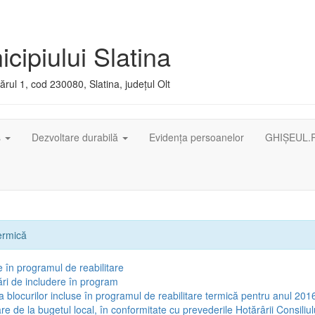
cipiului Slatina
rul 1, cod 230080, Slatina, județul Olt
ș
Dezvoltare durabilă
Evidența persoanelor
GHIȘEUL.
termică
e în programul de reabilitare
tări de includere în program
ia blocurilor incluse în programul de reabilitare termică pentru anul 201
are de la bugetul local, în conformitate cu prevederile Hotărârii Consiliul