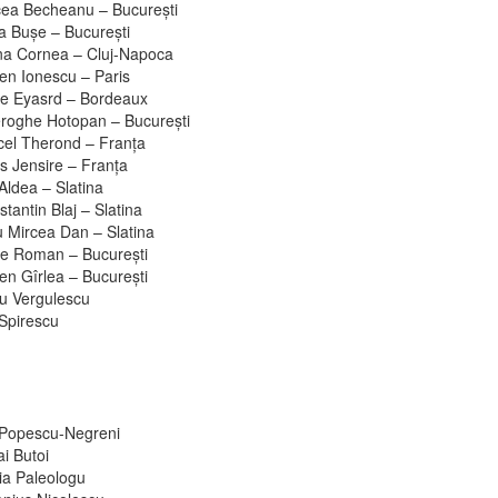
cea Becheanu – Bucureşti
a Buşe – Bucureşti
na Cornea – Cluj-Napoca
en Ionescu – Paris
e Eyasrd – Bordeaux
roghe Hotopan – Bucureşti
cel Therond – Franţa
s Jensire – Franţa
Aldea – Slatina
tantin Blaj – Slatina
u Mircea Dan – Slatina
re Roman – Bucureşti
en Gîrlea – Bucureşti
ru Vergulescu
 Spirescu
 Popescu-Negreni
i Butoi
ia Paleologu