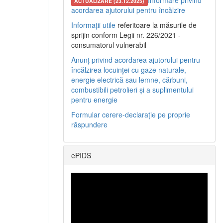
Informare privind
ACTUALIZARE (23.12.2025)
acordarea ajutorului pentru încălzire
Informații utile
referitoare la măsurile de
sprijin conform Legii nr. 226/2021 -
consumatorul vulnerabil
Anunț privind acordarea ajutorului pentru
încălzirea locuinței cu gaze naturale,
energie electrică sau lemne, cărbuni,
combustibili petrolieri și a suplimentului
pentru energie
Formular cerere-declarație pe proprie
răspundere
ePIDS