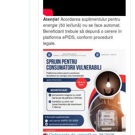
Atenție!
Acordarea suplimentului pentru
energie (50 lei/lună) nu se face automat.
Beneficiarii trebuie să depună o cerere în
platforma ePIDS, conform procedurii
legale.
Ordonanța de urgență nr. 35/2025