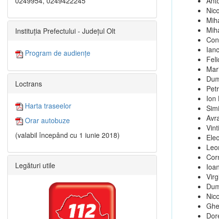
0249954, 0249422245
Ant
Nico
Mih
Mih
Instituția Prefectului - Județul Olt
Con
Ian
Program de audiențe
Feli
Mar
Dum
Loctrans
Pet
Ion
Harta traseelor
Sim
Avr
Orar autobuze
Vint
(valabil începând cu 1 iunie 2018)
Ele
Leo
Cor
Legături utile
Ioa
Virg
Dum
Nic
Ghe
Dor