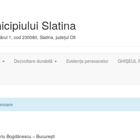
cipiului Slatina
rul 1, cod 230080, Slatina, județul Olt
ș
Dezvoltare durabilă
Evidența persoanelor
GHIȘEUL.
 onoare
eriu Bogdănescu – Bucureşti