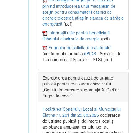
privind introducerea unui mecanism de
sprijin pentru consumatorii casnici de
energie electrică aflați în situația de sărăcie
energetică
(pdf)
Informații utile pentru beneficiarii
tichetului electronic de energie
(pdf)
Formular de solicitare a ajutorului
(conform platformei a
ePIDS
- Serviciul de
Telecomunicații Speciale - STS) (pdf)
Exproprierea pentru cauză de utilitate
publică pentru realizarea obiectivului
„Construire parcare supraetajată, Cartier
Eugen Ionescu”
Hotărârea Consiliului Local al Municipiului
Slatina nr. 261 din 25.06.2025
declararea
de utilitate publică și de interes local și
aprobarea amplasamentului pentru
lucrarea de utilitate publică de interes local