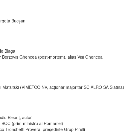
rgeta Bucșan
le Blaga
ir Berzovis Ghencea (post-mortem), alias Visi Ghencea
li Matsitski (VIMETCO NV, acționar majoritar SC ALRO SA Slatina)
diu Bleonț, actor
l BOC (prim-ministru al României)
o Tronchetti Provera, președinte Grup Pirelli