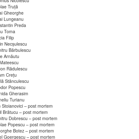
onius Nicolescu
lae Truţă
ai Gheorghe
ai Lungeanu
stantin Preda
cu Toma
cia Filip
in Necşulescu
itru Bărbulescu
re Arnăutu
 Mateescu
ion Rădulescu
am Creţu
ilă Stănculescu
odor Popescu
nida Gherasim
neliu Turianu
n Stoianovici – post mortem
il Brătucu – post mortem
itru Dobrescu – post mortem
olae Popescu – post mortem
orghe Botez – post mortem
el Goergescu – post mortem