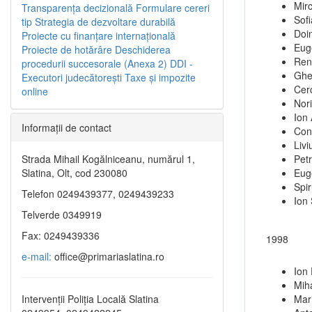
Mir
Transparenţa decizională
Formulare cereri
Sofi
tip
Strategia de dezvoltare durabilă
Doi
Proiecte cu finanţare internaţională
Eug
Proiecte de hotărâre
Deschiderea
Ren
procedurii succesorale (Anexa 2)
DDI -
Ghe
Executori judecătorești
Taxe şi impozite
Cer
online
Nori
Ion 
Informaţii de contact
Cons
Livi
Strada Mihail Kogălniceanu, numărul 1,
Pet
Slatina, Olt, cod 230080
Eug
Spi
Telefon 0249439377, 0249439233
Ion
Telverde 0349919
Fax: 0249439336
1998
e-mail:
office@primariaslatina.ro
Ion
Miha
Intervenții Poliția Locală Slatina
Mar