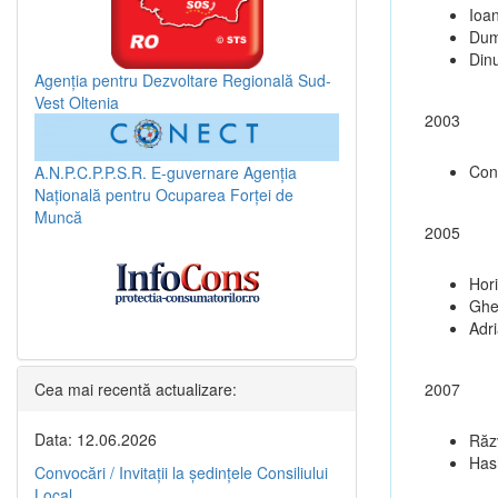
Ioa
Dum
Dinu
Agenția pentru Dezvoltare Regională Sud-
Vest Oltenia
2003
Con
A.N.P.C.P.P.S.R.
E-guvernare
Agenția
Națională pentru Ocuparea Forței de
Muncă
2005
Hori
Ghe
Adr
Cea mai recentă actualizare:
2007
Data: 12.06.2026
Răz
Hash
Convocări / Invitaţii la şedinţele Consiliului
Local