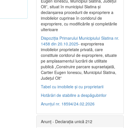
Eugen Ionescu, Muncipiul Slatina, Judeţul
Olt”, situat în municipiul Slatina şi
declanşarea procedurii de expropriere a
imobilelor cuprinse în coridorul de
expropriere, cu modificările şi completările
ulterioare
Dispoziția Primarului Municipiului Slatina nr.
1458 din 20.10.2025
- exproprierea
imobilelor proprietate privată, care
constituie coridorul de expropriere, situate
pe amplasamentul lucrării de utilitate
publică „Construire parcare supraetajată,
Cartier Eugen Ionescu, Municipiul Slatina,
Județul Olt”
Tabel cu imobilele și cu proprietarii
Hotărâri de stabilire a despăgubirilor
Anunțul nr. 18594/24.02.2026
Anunț - Declarația unică 212