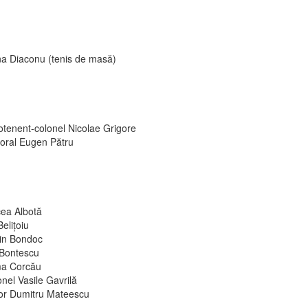
na Diaconu (tenis de masă)
otenent-colonel Nicolae Grigore
oral Eugen Pătru
cea Albotă
 Belițoiu
in Bondoc
 Bontescu
a Corcău
nel Vasile Gavrilă
or Dumitru Mateescu