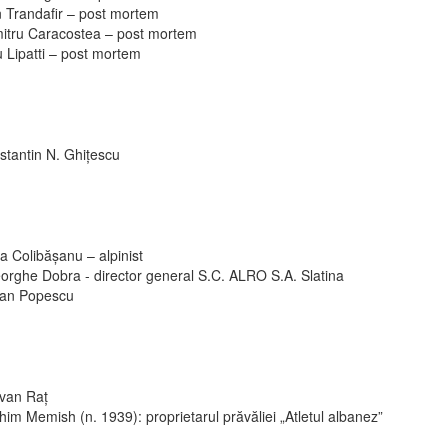
n Trandafir – post mortem
itru Caracostea – post mortem
 Lipatti – post mortem
stantin N. Ghiţescu
a Colibășanu – alpinist
orghe Dobra - director general S.C. ALRO S.A. Slatina
ian Popescu
van Raț
im Memish (n. 1939): proprietarul prăvăliei „Atletul albanez”