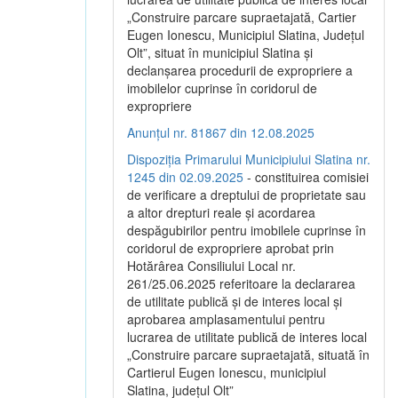
„Construire parcare supraetajată, Cartier
Eugen Ionescu, Municipiul Slatina, Județul
Olt”, situat în municipiul Slatina și
declanșarea procedurii de expropriere a
imobilelor cuprinse în coridorul de
expropriere
Anunțul nr. 81867 din 12.08.2025
Dispoziția Primarului Municipiului Slatina nr.
1245 din 02.09.2025
- constituirea comisiei
de verificare a dreptului de proprietate sau
a altor drepturi reale și acordarea
despăgubirilor pentru imobilele cuprinse în
coridorul de expropriere aprobat prin
Hotărârea Consiliului Local nr.
261/25.06.2025 referitoare la declararea
de utilitate publică și de interes local și
aprobarea amplasamentului pentru
lucrarea de utilitate publică de interes local
„Construire parcare supraetajată, situată în
Cartierul Eugen Ionescu, municipiul
Slatina, județul Olt”