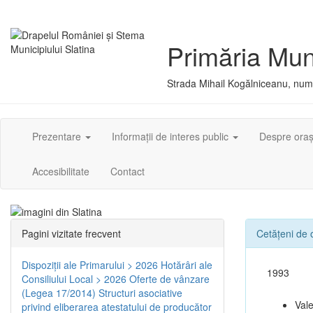
Primăria Muni
Strada Mihail Kogălniceanu, numă
Prezentare
Informații de interes public
Despre ora
Accesibilitate
Contact
Pagini vizitate frecvent
Cetățeni de
Dispoziţii ale Primarului > 2026
Hotărâri ale
1993
Consiliului Local > 2026
Oferte de vânzare
(Legea 17/2014)
Structuri asociative
Val
privind eliberarea atestatului de producător