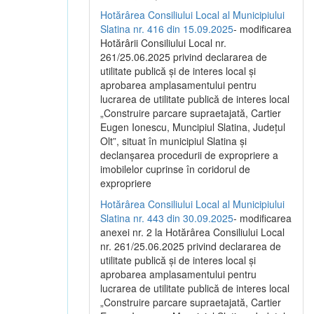
Hotărârea Consiliului Local al Municipiului
Slatina nr. 416 din 15.09.2025
- modificarea
Hotărârii Consiliului Local nr.
261/25.06.2025 privind declararea de
utilitate publică și de interes local și
aprobarea amplasamentului pentru
lucrarea de utilitate publică de interes local
„Construire parcare supraetajată, Cartier
Eugen Ionescu, Muncipiul Slatina, Județul
Olt”, situat în municipiul Slatina și
declanșarea procedurii de expropriere a
imobilelor cuprinse în coridorul de
expropriere
Hotărârea Consiliului Local al Municipiului
Slatina nr. 443 din 30.09.2025
- modificarea
anexei nr. 2 la Hotărârea Consiliului Local
nr. 261/25.06.2025 privind declararea de
utilitate publică şi de interes local şi
aprobarea amplasamentului pentru
lucrarea de utilitate publică de interes local
„Construire parcare supraetajată, Cartier