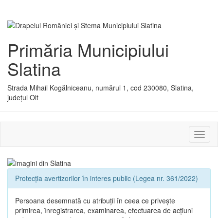
Primăria Municipiului
Slatina
Strada Mihail Kogălniceanu, numărul 1, cod 230080, Slatina,
județul Olt
Activ
sau
dezac
meniu
Protecția avertizorilor în interes public (Legea nr. 361/2022)
Persoana desemnată cu atribuții în ceea ce privește
primirea, înregistrarea, examinarea, efectuarea de acțiuni