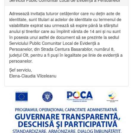
Adresează invitația tuturor cetățenilor care nu dețin acte de
identitate, sunt titulari ai actelor de identitate cu termenul de
valabilitate expirat sau urmează să expire până la sfârșitul
anului și tinerilor care au împlinit vârsta de 14 ani și nu sunt
în posesia unui astfel de document să se prezinte la sediul
Serviciului Public Comunitar Local de Evidență a
Persoanelor, din Strada Centura Basarabilor, numărul 8,
județul Olt, pentru a fi puși în legalitate pe linie de evidență a
persoanelor.
Șef serviciu,
Elena-Claudia Vîlceleanu