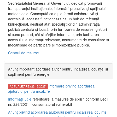
Secretariatului General al Guvernului, dedicat promovării
transparenței instituționale, informării proactive și sprijinului
metodologic. Concepută ca o platformă colaborativă și
accesibilă, aceasta funcționează ca un hub de referință
bidirecțional, destinat atât specialiștilor din administrația
publică centrală și locală, prin furnizarea de resurse, ghiduri
și bune practici, cât și părților interesate, prin facilitarea
accesului la informații relevante, instrumente de consultare și
mecanisme de participare și monitorizare publică.
Centrul de resurse
Anunț important acordare ajutor pentru încălzirea locuinței și
supliment pentru energie
Informare privind acordarea
ACTUALIZARE (23.12.2025)
ajutorului pentru încălzire
Informații utile
referitoare la măsurile de sprijin conform Legii
nr. 226/2021 - consumatorul vulnerabil
Anunț privind acordarea ajutorului pentru încălzirea locuinței