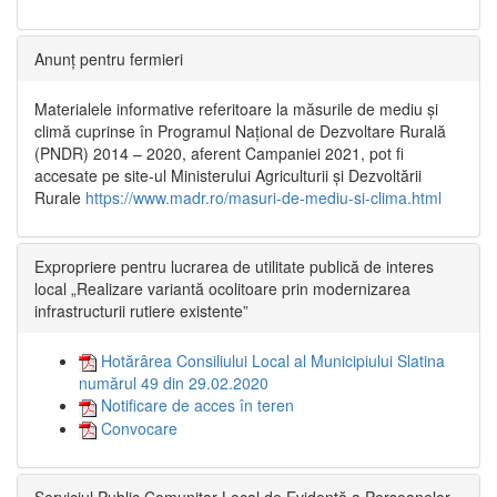
Anunț pentru fermieri
Materialele informative referitoare la măsurile de mediu și
climă cuprinse în Programul Național de Dezvoltare Rurală
(PNDR) 2014 – 2020, aferent Campaniei 2021, pot fi
accesate pe site-ul Ministerului Agriculturii și Dezvoltării
Rurale
https://www.madr.ro/masuri-de-mediu-si-clima.html
Expropriere pentru lucrarea de utilitate publică de interes
local „Realizare variantă ocolitoare prin modernizarea
infrastructurii rutiere existente”
Hotărârea Consiliului Local al Municipiului Slatina
numărul 49 din 29.02.2020
Notificare de acces în teren
Convocare
Serviciul Public Comunitar Local de Evidență a Persoanelor