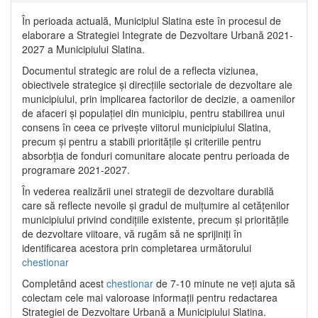
În perioada actuală, Municipiul Slatina este în procesul de
elaborare a Strategiei Integrate de Dezvoltare Urbană 2021‐
2027 a Municipiului Slatina.
Documentul strategic are rolul de a reflecta viziunea,
obiectivele strategice și direcțiile sectoriale de dezvoltare ale
municipiului, prin implicarea factorilor de decizie, a oamenilor
de afaceri și populației din municipiu, pentru stabilirea unui
consens în ceea ce privește viitorul municipiului Slatina,
precum și pentru a stabili prioritățile și criteriile pentru
absorbția de fonduri comunitare alocate pentru perioada de
programare 2021-2027.
În vederea realizării unei strategii de dezvoltare durabilă
care să reflecte nevoile și gradul de mulțumire al cetățenilor
municipiului privind condițiile existente, precum și prioritățile
de dezvoltare viitoare, vă rugăm să ne sprijiniți în
identificarea acestora prin completarea următorului
chestionar
Completând acest
chestionar
de 7-10 minute ne veți ajuta să
colectam cele mai valoroase informații pentru redactarea
Strategiei de Dezvoltare Urbană a Municipiului Slatina.