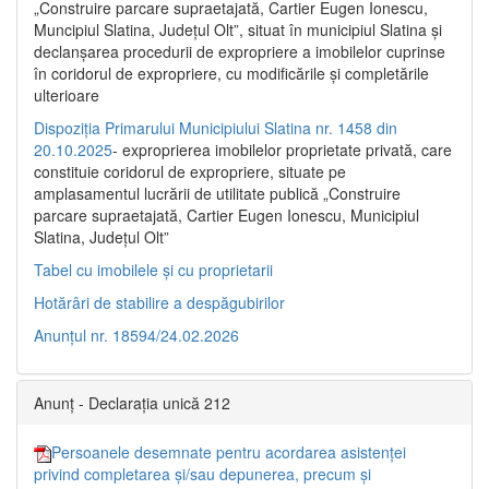
„Construire parcare supraetajată, Cartier Eugen Ionescu,
Muncipiul Slatina, Judeţul Olt”, situat în municipiul Slatina şi
declanşarea procedurii de expropriere a imobilelor cuprinse
în coridorul de expropriere, cu modificările şi completările
ulterioare
Dispoziția Primarului Municipiului Slatina nr. 1458 din
20.10.2025
- exproprierea imobilelor proprietate privată, care
constituie coridorul de expropriere, situate pe
amplasamentul lucrării de utilitate publică „Construire
parcare supraetajată, Cartier Eugen Ionescu, Municipiul
Slatina, Județul Olt”
Tabel cu imobilele și cu proprietarii
Hotărâri de stabilire a despăgubirilor
Anunțul nr. 18594/24.02.2026
Anunț - Declarația unică 212
Persoanele desemnate pentru acordarea asistenței
privind completarea și/sau depunerea, precum și