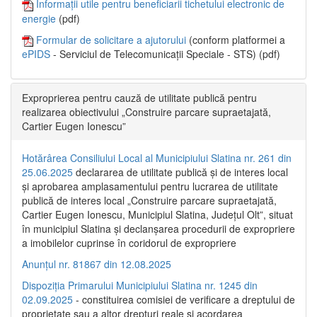
Informații utile pentru beneficiarii tichetului electronic de
energie
(pdf)
Formular de solicitare a ajutorului
(conform platformei a
ePIDS
- Serviciul de Telecomunicații Speciale - STS) (pdf)
Exproprierea pentru cauză de utilitate publică pentru
realizarea obiectivului „Construire parcare supraetajată,
Cartier Eugen Ionescu”
Hotărârea Consiliului Local al Municipiului Slatina nr. 261 din
25.06.2025
declararea de utilitate publică și de interes local
și aprobarea amplasamentului pentru lucrarea de utilitate
publică de interes local „Construire parcare supraetajată,
Cartier Eugen Ionescu, Municipiul Slatina, Județul Olt”, situat
în municipiul Slatina și declanșarea procedurii de expropriere
a imobilelor cuprinse în coridorul de expropriere
Anunțul nr. 81867 din 12.08.2025
Dispoziția Primarului Municipiului Slatina nr. 1245 din
02.09.2025
- constituirea comisiei de verificare a dreptului de
proprietate sau a altor drepturi reale și acordarea