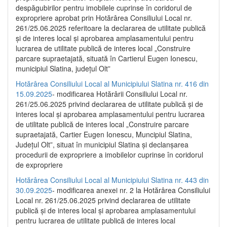
despăgubirilor pentru imobilele cuprinse în coridorul de
expropriere aprobat prin Hotărârea Consiliului Local nr.
261/25.06.2025 referitoare la declararea de utilitate publică
și de interes local și aprobarea amplasamentului pentru
lucrarea de utilitate publică de interes local „Construire
parcare supraetajată, situată în Cartierul Eugen Ionescu,
municipiul Slatina, județul Olt”
Hotărârea Consiliului Local al Municipiului Slatina nr. 416 din
15.09.2025
- modificarea Hotărârii Consiliului Local nr.
261/25.06.2025 privind declararea de utilitate publică și de
interes local și aprobarea amplasamentului pentru lucrarea
de utilitate publică de interes local „Construire parcare
supraetajată, Cartier Eugen Ionescu, Muncipiul Slatina,
Județul Olt”, situat în municipiul Slatina și declanșarea
procedurii de expropriere a imobilelor cuprinse în coridorul
de expropriere
Hotărârea Consiliului Local al Municipiului Slatina nr. 443 din
30.09.2025
- modificarea anexei nr. 2 la Hotărârea Consiliului
Local nr. 261/25.06.2025 privind declararea de utilitate
publică şi de interes local şi aprobarea amplasamentului
pentru lucrarea de utilitate publică de interes local