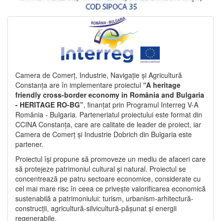
Camera de Comerț, Industrie, Navigație și Agricultură
Constanța are în implementare proiectul
“A heritage
friendly cross-border economy in România and Bulgaria
- HERITAGE RO-BG”
, finanțat prin Programul Interreg V-A
România - Bulgaria. Parteneriatul proiectului este format din
CCINA Constanța, care are calitate de leader de proiect, iar
Camera de Comerț și Industrie Dobrich din Bulgaria este
partener.
Proiectul își propune să promoveze un mediu de afaceri care
să protejeze patrimoniul cultural și natural. Proiectul se
concentrează pe patru sectoare economice, considerate cu
cel mai mare risc în ceea ce privește valorificarea economică
sustenabilă a patrimoniului: turism, urbanism-arhitectură-
construcții, agricultură-silvicultură-pășunat și energii
regenerabile.