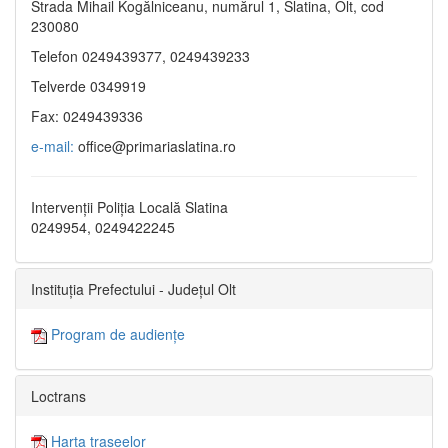
Strada Mihail Kogălniceanu, numărul 1, Slatina, Olt, cod
230080
Telefon 0249439377, 0249439233
Telverde 0349919
Fax: 0249439336
e-mail:
office@primariaslatina.ro
Intervenții Poliția Locală Slatina
0249954, 0249422245
Instituția Prefectului - Județul Olt
Program de audiențe
Loctrans
Harta traseelor