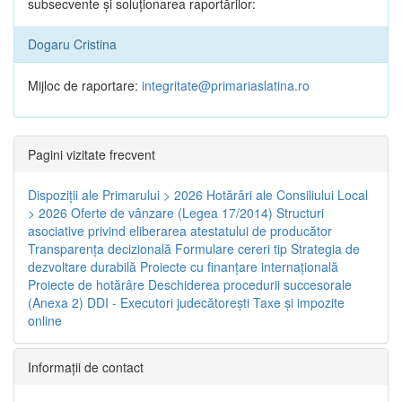
subsecvente și soluționarea raportărilor:
Dogaru Cristina
Mijloc de raportare:
integritate@primariaslatina.ro
Pagini vizitate frecvent
Dispoziţii ale Primarului > 2026
Hotărâri ale Consiliului Local
> 2026
Oferte de vânzare (Legea 17/2014)
Structuri
asociative privind eliberarea atestatului de producător
Transparenţa decizională
Formulare cereri tip
Strategia de
dezvoltare durabilă
Proiecte cu finanţare internaţională
Proiecte de hotărâre
Deschiderea procedurii succesorale
(Anexa 2)
DDI - Executori judecătorești
Taxe şi impozite
online
Informaţii de contact