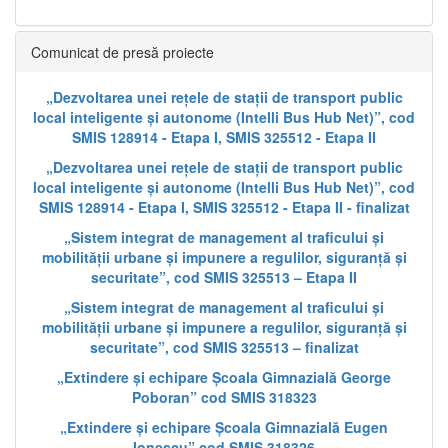
Comunicat de presă proiecte
„Dezvoltarea unei rețele de stații de transport public
local inteligente și autonome (Intelli Bus Hub Net)”, cod
SMIS 128914 - Etapa I, SMIS 325512 - Etapa II
„Dezvoltarea unei rețele de stații de transport public
local inteligente și autonome (Intelli Bus Hub Net)”, cod
SMIS 128914 - Etapa I, SMIS 325512 - Etapa II - finalizat
„Sistem integrat de management al traficului și
mobilității urbane și impunere a regulilor, siguranță și
securitate”, cod SMIS 325513 – Etapa II
„Sistem integrat de management al traficului și
mobilității urbane și impunere a regulilor, siguranță și
securitate”, cod SMIS 325513 – finalizat
„Extindere și echipare Școala Gimnazială George
Poboran” cod SMIS 318323
„Extindere și echipare Școala Gimnazială Eugen
Ionescu” cod SMIS 318326