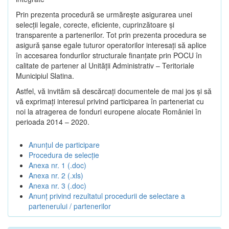
Prin prezenta procedură se urmăreşte asigurarea unei
selecții legale, corecte, eficiente, cuprinzătoare şi
transparente a partenerilor. Tot prin prezenta procedura se
asigură şanse egale tuturor operatorilor interesaţi să aplice
în accesarea fondurilor structurale finanţate prin POCU în
calitate de partener al Unității Administrativ – Teritoriale
Municipiul Slatina.
Astfel, vă invităm să descărcați documentele de mai jos și să
vă exprimați interesul privind participarea în parteneriat cu
noi la atragerea de fonduri europene alocate României în
perioada 2014 – 2020.
Anunțul de participare
Procedura de selecție
Anexa nr. 1 (.doc)
Anexa nr. 2 (.xls)
Anexa nr. 3 (.doc)
Anunț privind rezultatul procedurii de selectare a
partenerului / partenerilor