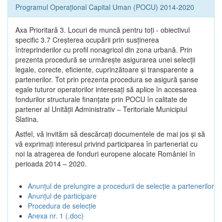
Programul Operațional Capital Uman (POCU) 2014-2020
Axa Prioritară 3. Locuri de muncă pentru toţi - obiectivul
specific 3.7 Creșterea ocupării prin susținerea
întreprinderilor cu profil nonagricol din zona urbană. Prin
prezenta procedură se urmăreşte asigurarea unei selecții
legale, corecte, eficiente, cuprinzătoare şi transparente a
partenerilor. Tot prin prezenta procedura se asigură şanse
egale tuturor operatorilor interesaţi să aplice în accesarea
fondurilor structurale finanţate prin POCU în calitate de
partener al Unității Administrativ – Teritoriale Municipiul
Slatina.
Astfel, vă invităm să descărcați documentele de mai jos și să
vă exprimați interesul privind participarea în parteneriat cu
noi la atragerea de fonduri europene alocate României în
perioada 2014 – 2020.
Anunțul de prelungire a procedurii de selecție a partenerilor
Anunțul de participare
Procedura de selecție
Anexa nr. 1 (.doc)