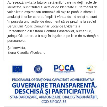
Adresează invitația tuturor cetățenilor care nu dețin acte de
identitate, sunt titulari ai actelor de identitate cu termenul de
valabilitate expirat sau urmează să expire până la sfârșitul
anului și tinerilor care au împlinit vârsta de 14 ani și nu sunt
în posesia unui astfel de document să se prezinte la sediul
Serviciului Public Comunitar Local de Evidență a
Persoanelor, din Strada Centura Basarabilor, numărul 8,
județul Olt, pentru a fi puși în legalitate pe linie de evidență a
persoanelor.
Șef serviciu,
Elena-Claudia Vîlceleanu