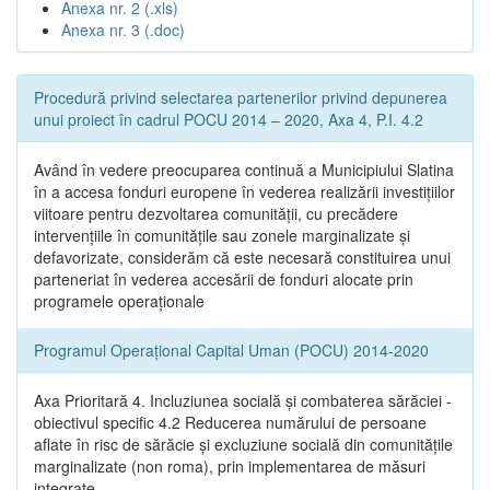
Anexa nr. 2 (.xls)
Anexa nr. 3 (.doc)
Procedură privind selectarea partenerilor privind depunerea
unui proiect în cadrul POCU 2014 – 2020, Axa 4, P.I. 4.2
Având în vedere preocuparea continuă a Municipiului Slatina
în a accesa fonduri europene în vederea realizării investițiilor
viitoare pentru dezvoltarea comunității, cu precădere
intervențiile în comunitățile sau zonele marginalizate și
defavorizate, considerăm că este necesară constituirea unui
parteneriat în vederea accesării de fonduri alocate prin
programele operaționale
Programul Operațional Capital Uman (POCU) 2014-2020
Axa Prioritară 4. Incluziunea socială și combaterea sărăciei -
obiectivul specific 4.2 Reducerea numărului de persoane
aflate în risc de sărăcie și excluziune socială din comunitățile
marginalizate (non roma), prin implementarea de măsuri
integrate