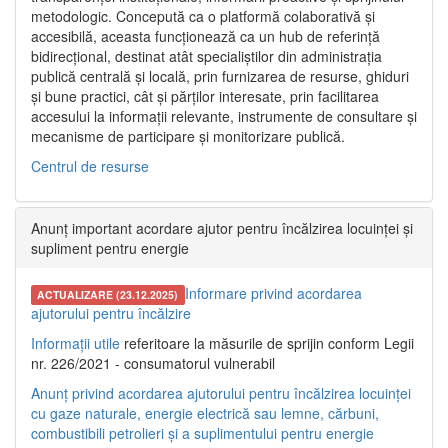
metodologic. Concepută ca o platformă colaborativă și
accesibilă, aceasta funcționează ca un hub de referință
bidirecțional, destinat atât specialiștilor din administrația
publică centrală și locală, prin furnizarea de resurse, ghiduri
și bune practici, cât și părților interesate, prin facilitarea
accesului la informații relevante, instrumente de consultare și
mecanisme de participare și monitorizare publică.
Centrul de resurse
Anunț important acordare ajutor pentru încălzirea locuinței și
supliment pentru energie
Informare privind acordarea
ACTUALIZARE (23.12.2025)
ajutorului pentru încălzire
Informații utile
referitoare la măsurile de sprijin conform Legii
nr. 226/2021 - consumatorul vulnerabil
Anunț privind acordarea ajutorului pentru încălzirea locuinței
cu gaze naturale, energie electrică sau lemne, cărbuni,
combustibili petrolieri și a suplimentului pentru energie