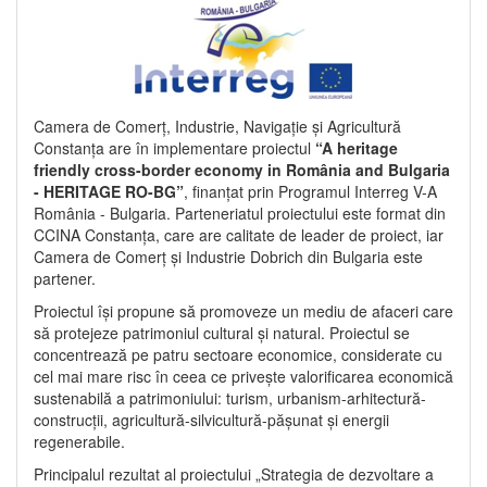
Camera de Comerț, Industrie, Navigație și Agricultură
Constanța are în implementare proiectul
“A heritage
friendly cross-border economy in România and Bulgaria
- HERITAGE RO-BG”
, finanțat prin Programul Interreg V-A
România - Bulgaria. Parteneriatul proiectului este format din
CCINA Constanța, care are calitate de leader de proiect, iar
Camera de Comerț și Industrie Dobrich din Bulgaria este
partener.
Proiectul își propune să promoveze un mediu de afaceri care
să protejeze patrimoniul cultural și natural. Proiectul se
concentrează pe patru sectoare economice, considerate cu
cel mai mare risc în ceea ce privește valorificarea economică
sustenabilă a patrimoniului: turism, urbanism-arhitectură-
construcții, agricultură-silvicultură-pășunat și energii
regenerabile.
Principalul rezultat al proiectului „Strategia de dezvoltare a