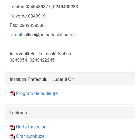
Telefon 0249439377, 0249439233
Telverde 0349919
Fax: 0249439336
e-mail:
office@primariaslatina.ro
Intervenții Poliția Locală Slatina
0249954, 0249422245
Instituția Prefectului - Județul Olt
Program de audiențe
Loctrans
Harta traseelor
Orar autobuze