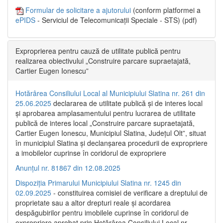
Formular de solicitare a ajutorului
(conform platformei a
ePIDS
- Serviciul de Telecomunicații Speciale - STS) (pdf)
Exproprierea pentru cauză de utilitate publică pentru
realizarea obiectivului „Construire parcare supraetajată,
Cartier Eugen Ionescu”
Hotărârea Consiliului Local al Municipiului Slatina nr. 261 din
25.06.2025
declararea de utilitate publică și de interes local
și aprobarea amplasamentului pentru lucrarea de utilitate
publică de interes local „Construire parcare supraetajată,
Cartier Eugen Ionescu, Municipiul Slatina, Județul Olt”, situat
în municipiul Slatina și declanșarea procedurii de expropriere
a imobilelor cuprinse în coridorul de expropriere
Anunțul nr. 81867 din 12.08.2025
Dispoziția Primarului Municipiului Slatina nr. 1245 din
02.09.2025
- constituirea comisiei de verificare a dreptului de
proprietate sau a altor drepturi reale și acordarea
despăgubirilor pentru imobilele cuprinse în coridorul de
expropriere aprobat prin Hotărârea Consiliului Local nr.