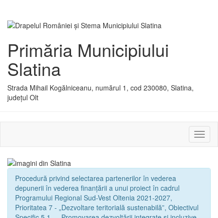
Primăria Municipiului
Slatina
Strada Mihail Kogălniceanu, numărul 1, cod 230080, Slatina,
județul Olt
Activ
sau
dezac
meniu
Procedură privind selectarea partenerilor în vederea
depunerii în vederea finanțării a unui proiect în cadrul
Programului Regional Sud-Vest Oltenia 2021-2027,
Prioritatea 7 - „Dezvoltare teritorială sustenabilă”, Obiectivul
Specific 5.1. - „Promovarea dezvoltării integrate și incluzive