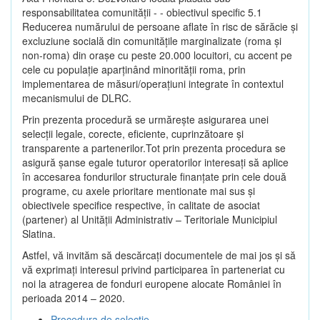
responsabilitatea comunității - - obiectivul specific 5.1
Reducerea numărului de persoane aflate în risc de sărăcie şi
excluziune socială din comunitățile marginalizate (roma şi
non-roma) din oraşe cu peste 20.000 locuitori, cu accent pe
cele cu populație aparținând minorității roma, prin
implementarea de măsuri/operațiuni integrate în contextul
mecanismului de DLRC.
Prin prezenta procedură se urmăreşte asigurarea unei
selecții legale, corecte, eficiente, cuprinzătoare şi
transparente a partenerilor.Tot prin prezenta procedura se
asigură şanse egale tuturor operatorilor interesaţi să aplice
în accesarea fondurilor structurale finanţate prin cele două
programe, cu axele prioritare mentionate mai sus și
obiectivele specifice respective, în calitate de asociat
(partener) al Unității Administrativ – Teritoriale Municipiul
Slatina.
Astfel, vă invităm să descărcați documentele de mai jos și să
vă exprimați interesul privind participarea în parteneriat cu
noi la atragerea de fonduri europene alocate României în
perioada 2014 – 2020.
Procedura de selecție