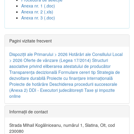
Anexa nr. 1 (.doc)
Anexa nr. 2 (.xls)
Anexa nr. 3 (.doc)
Pagini vizitate frecvent
Dispoziţii ale Primarului > 2026
Hotărâri ale Consiliului Local
> 2026
Oferte de vânzare (Legea 17/2014)
Structuri
asociative privind eliberarea atestatului de producător
Transparenţa decizională
Formulare cereri tip
Strategia de
dezvoltare durabilă
Proiecte cu finanţare internaţională
Proiecte de hotărâre
Deschiderea procedurii succesorale
(Anexa 2)
DDI - Executori judecătorești
Taxe şi impozite
online
Informaţii de contact
Strada Mihail Kogălniceanu, numărul 1, Slatina, Olt, cod
230080