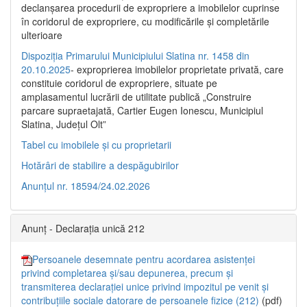
declanşarea procedurii de expropriere a imobilelor cuprinse
în coridorul de expropriere, cu modificările şi completările
ulterioare
Dispoziția Primarului Municipiului Slatina nr. 1458 din
20.10.2025
- exproprierea imobilelor proprietate privată, care
constituie coridorul de expropriere, situate pe
amplasamentul lucrării de utilitate publică „Construire
parcare supraetajată, Cartier Eugen Ionescu, Municipiul
Slatina, Județul Olt”
Tabel cu imobilele și cu proprietarii
Hotărâri de stabilire a despăgubirilor
Anunțul nr. 18594/24.02.2026
Anunț - Declarația unică 212
Persoanele desemnate pentru acordarea asistenței
privind completarea și/sau depunerea, precum și
transmiterea declarației unice privind impozitul pe venit și
contribuțiile sociale datorare de persoanele fizice (212)
(pdf)