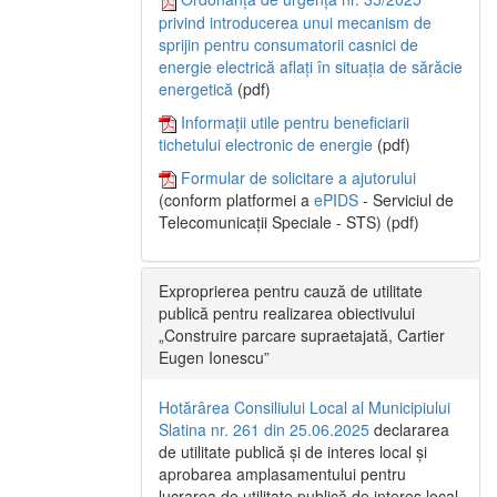
privind introducerea unui mecanism de
sprijin pentru consumatorii casnici de
energie electrică aflați în situația de sărăcie
energetică
(pdf)
Informații utile pentru beneficiarii
tichetului electronic de energie
(pdf)
Formular de solicitare a ajutorului
(conform platformei a
ePIDS
- Serviciul de
Telecomunicații Speciale - STS) (pdf)
Exproprierea pentru cauză de utilitate
publică pentru realizarea obiectivului
„Construire parcare supraetajată, Cartier
Eugen Ionescu”
Hotărârea Consiliului Local al Municipiului
Slatina nr. 261 din 25.06.2025
declararea
de utilitate publică și de interes local și
aprobarea amplasamentului pentru
lucrarea de utilitate publică de interes local