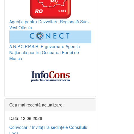
Agenția pentru Dezvoltare Regională Sud-
Vest Oltenia
A.N.P.C.P.P.S.R.
E-guvernare
Agenția
Națională pentru Ocuparea Forței de
Muncă
Cea mai recentă actualizare:
Data: 12.06.2026
Convocări / Invitaţii la şedinţele Consiliului
Local