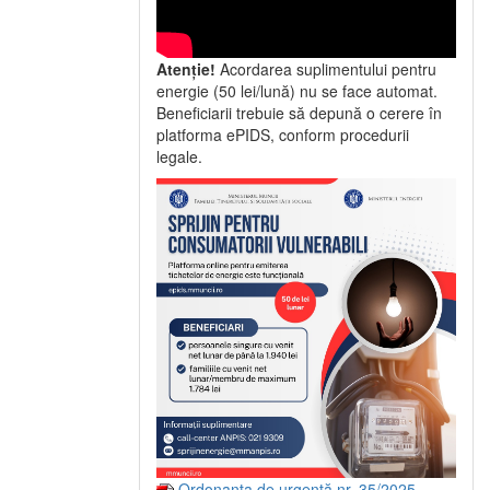
Atenție!
Acordarea suplimentului pentru
energie (50 lei/lună) nu se face automat.
Beneficiarii trebuie să depună o cerere în
platforma ePIDS, conform procedurii
legale.
Ordonanța de urgență nr. 35/2025