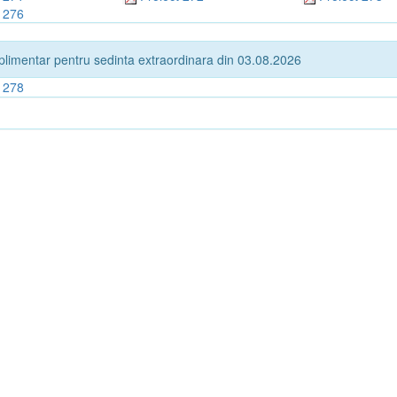
t 276
plimentar pentru sedinta extraordinara din 03.08.2026
t 278