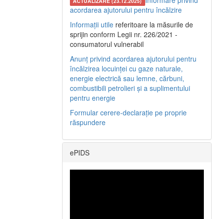
Informare privind
ACTUALIZARE (23.12.2025)
acordarea ajutorului pentru încălzire
Informații utile
referitoare la măsurile de
sprijin conform Legii nr. 226/2021 -
consumatorul vulnerabil
Anunț privind acordarea ajutorului pentru
încălzirea locuinței cu gaze naturale,
energie electrică sau lemne, cărbuni,
combustibili petrolieri și a suplimentului
pentru energie
Formular cerere-declarație pe proprie
răspundere
ePIDS