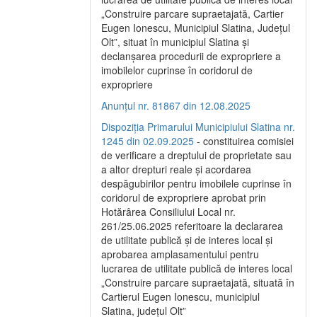
„Construire parcare supraetajată, Cartier
Eugen Ionescu, Municipiul Slatina, Județul
Olt”, situat în municipiul Slatina și
declanșarea procedurii de expropriere a
imobilelor cuprinse în coridorul de
expropriere
Anunțul nr. 81867 din 12.08.2025
Dispoziția Primarului Municipiului Slatina nr.
1245 din 02.09.2025
- constituirea comisiei
de verificare a dreptului de proprietate sau
a altor drepturi reale și acordarea
despăgubirilor pentru imobilele cuprinse în
coridorul de expropriere aprobat prin
Hotărârea Consiliului Local nr.
261/25.06.2025 referitoare la declararea
de utilitate publică și de interes local și
aprobarea amplasamentului pentru
lucrarea de utilitate publică de interes local
„Construire parcare supraetajată, situată în
Cartierul Eugen Ionescu, municipiul
Slatina, județul Olt”