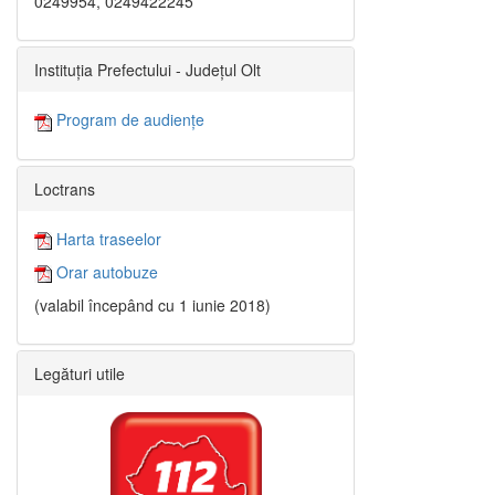
0249954, 0249422245
Instituția Prefectului - Județul Olt
Program de audiențe
Loctrans
Harta traseelor
Orar autobuze
(valabil începând cu 1 iunie 2018)
Legături utile