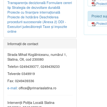
Transparenţa decizională
Formulare cereri
Proiec
tip
Strategia de dezvoltare durabilă
Proiecte cu finanţare internaţională
Proiect su
Proiecte de hotărâre
Deschiderea
procedurii succesorale (Anexa 2)
DDI -
Proiec
Executori judecătorești
Taxe şi impozite
online
Informaţii de contact
Strada Mihail Kogălniceanu, numărul 1,
Slatina, Olt, cod 230080
Telefon 0249439377, 0249439233
Telverde 0349919
Fax: 0249439336
e-mail:
office@primariaslatina.ro
Intervenții Poliția Locală Slatina