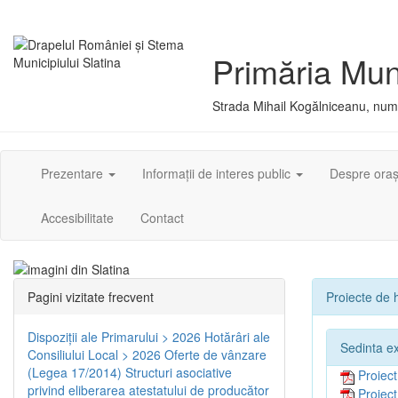
Primăria Muni
Strada Mihail Kogălniceanu, numă
Prezentare
Informații de interes public
Despre ora
Accesibilitate
Contact
Pagini vizitate frecvent
Proiecte de h
Dispoziţii ale Primarului > 2026
Hotărâri ale
Sedinta e
Consiliului Local > 2026
Oferte de vânzare
(Legea 17/2014)
Structuri asociative
Proiec
privind eliberarea atestatului de producător
Proiec