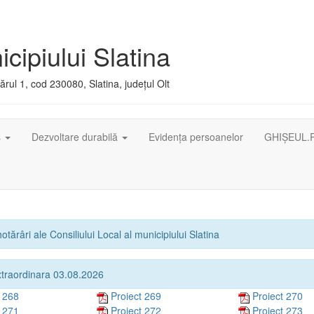
cipiului Slatina
rul 1, cod 230080, Slatina, județul Olt
ș
Dezvoltare durabilă
Evidența persoanelor
GHIȘEUL.
otărâri ale Consiliului Local al municipiului Slatina
xtraordinara 03.08.2026
t 268
Proiect 269
Proiect 270
t 271
Proiect 272
Proiect 273