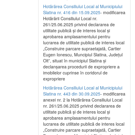
Hotărârea Consiliului Local al Municipiului
Slatina nr. 416 din 15.09.2025
- modificarea
Hotărârii Consiliului Local nr.
261/25.06.2025 privind declararea de
utilitate publică și de interes local și
aprobarea amplasamentului pentru
lucrarea de utilitate publică de interes local
„Construire parcare supraetajată, Cartier
Eugen Ionescu, Muncipiul Slatina, Județul
Olt”, situat în municipiul Slatina și
declanșarea procedurii de expropriere a
imobilelor cuprinse în coridorul de
expropriere
Hotărârea Consiliului Local al Municipiului
Slatina nr. 443 din 30.09.2025
- modificarea
anexei nr. 2 la Hotărârea Consiliului Local
nr. 261/25.06.2025 privind declararea de
utilitate publică şi de interes local şi
aprobarea amplasamentului pentru
lucrarea de utilitate publică de interes local
„Construire parcare supraetajată, Cartier