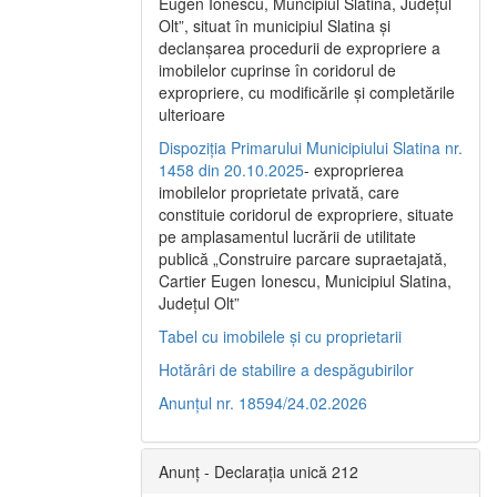
Eugen Ionescu, Muncipiul Slatina, Judeţul
Olt”, situat în municipiul Slatina şi
declanşarea procedurii de expropriere a
imobilelor cuprinse în coridorul de
expropriere, cu modificările şi completările
ulterioare
Dispoziția Primarului Municipiului Slatina nr.
1458 din 20.10.2025
- exproprierea
imobilelor proprietate privată, care
constituie coridorul de expropriere, situate
pe amplasamentul lucrării de utilitate
publică „Construire parcare supraetajată,
Cartier Eugen Ionescu, Municipiul Slatina,
Județul Olt”
Tabel cu imobilele și cu proprietarii
Hotărâri de stabilire a despăgubirilor
Anunțul nr. 18594/24.02.2026
Anunț - Declarația unică 212