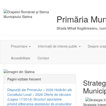
Primăria Muni
Strada Mihail Kogălniceanu, numă
Prezentare
Informații de interes public
Despre ora
Accesibilitate
Contact
Pagini vizitate frecvent
Strateg
Municip
Dispoziţii ale Primarului > 2026
Hotărâri ale
Consiliului Local > 2026
Oferte de vânzare
(Legea 17/2014)
Structuri asociative
privind eliberarea atestatului de producător
Strategia Integ