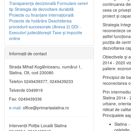
Transparenţa decizională
Formulare cereri
continuarea de
tip
Strategia de dezvoltare durabilă
ceea ce priveşt
Proiecte cu finanţare internaţională
proiect și capac
Proiecte de hotărâre
Deschiderea
Strategia Integ
procedurii succesorale (Anexa 2)
DDI -
reconecteze cent
Executori judecătorești
Taxe şi impozite
astfel funcţiona
online
poziţia de centr
dezvoltarea capi
Informaţii de contact
Obiectivele şi 
2014 - 2020 vize
Strada Mihail Kogălniceanu, numărul 1,
paliere: econom
Slatina, Olt, cod 230080
Principiul de b
Telefon 0249439377, 0249439233
reconectarea ora
Telverde 0349919
Prin intermediu
Slatina 2014 - 
Fax: 0249439336
urbane, orientat
e-mail:
office@primariaslatina.ro
ridicat de calit
Principalele as
Slatina -
Intervenții Poliția Locală Slatina
celelalte