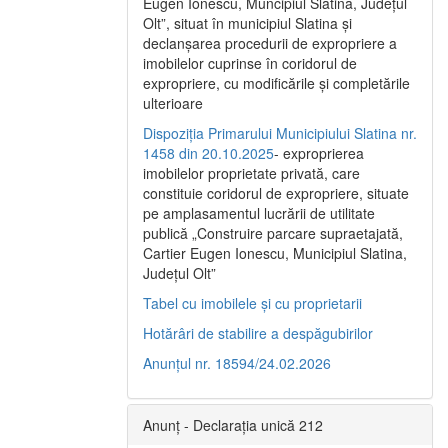
Eugen Ionescu, Muncipiul Slatina, Judeţul
Olt”, situat în municipiul Slatina şi
declanşarea procedurii de expropriere a
imobilelor cuprinse în coridorul de
expropriere, cu modificările şi completările
ulterioare
Dispoziția Primarului Municipiului Slatina nr.
1458 din 20.10.2025
- exproprierea
imobilelor proprietate privată, care
constituie coridorul de expropriere, situate
pe amplasamentul lucrării de utilitate
publică „Construire parcare supraetajată,
Cartier Eugen Ionescu, Municipiul Slatina,
Județul Olt”
Tabel cu imobilele și cu proprietarii
Hotărâri de stabilire a despăgubirilor
Anunțul nr. 18594/24.02.2026
Anunț - Declarația unică 212