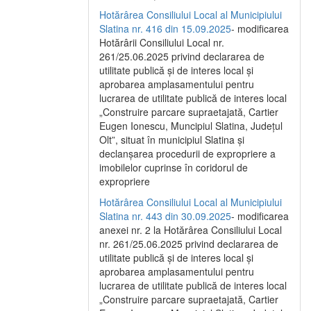
Hotărârea Consiliului Local al Municipiului
Slatina nr. 416 din 15.09.2025
- modificarea
Hotărârii Consiliului Local nr.
261/25.06.2025 privind declararea de
utilitate publică și de interes local și
aprobarea amplasamentului pentru
lucrarea de utilitate publică de interes local
„Construire parcare supraetajată, Cartier
Eugen Ionescu, Muncipiul Slatina, Județul
Olt”, situat în municipiul Slatina și
declanșarea procedurii de expropriere a
imobilelor cuprinse în coridorul de
expropriere
Hotărârea Consiliului Local al Municipiului
Slatina nr. 443 din 30.09.2025
- modificarea
anexei nr. 2 la Hotărârea Consiliului Local
nr. 261/25.06.2025 privind declararea de
utilitate publică şi de interes local şi
aprobarea amplasamentului pentru
lucrarea de utilitate publică de interes local
„Construire parcare supraetajată, Cartier