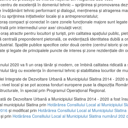
 centru de excelenţă în domeniul tehnic – sprijinirea şi promovarea dezv
 învăţământ tehnic performant şi dialogul, menţinerea şi atragerea maril
 cu sprijinirea iniţiativelor locale şi a antreprenoriatului;
 oraş compact şi conectat în care zonele funcţionale majore sunt legate 
rală prin intermediul unor axe/ circulații verzi;
oraş atractiv pentru locuitori şi turişti, prin calitatea spaţiului public, pi
 centrală preponderent pietonală, ce evidenţiază identitatea dublă a ora
dustrial. Spaţiile publice specifice celor două centre (centrul istoric şi c
te şi legate de principalele puncte de interes şi zone rezidenţiale din o
.
anului 2020 va fi un oraş tânăr şi modern, ce îmbină calitatea ridicată a 
hiului târg cu excelenţa în domeniul tehnic şi stabilitatea locurilor de m
iei Integrate de Dezvoltare Urbană a Municipiului Slatina 2014 - 2020
a nivel local şi se pot accesa fonduri europene puse la dispoziţia Român
tructurale, în special prin Programul Operațional Regional.
rată de Dezvoltare Urbană a Municipiului Slatina 2014 - 2020 a fost îns
al municipiului Slatina prin
Hotărârea Consiliului Local al Municipiului S
2016
și modificat prin
Hotărârea Consiliului Local al Municipiului Slatin
și prin
Hotărârea Consiliului Local al Municipiului Slatina numărul 202