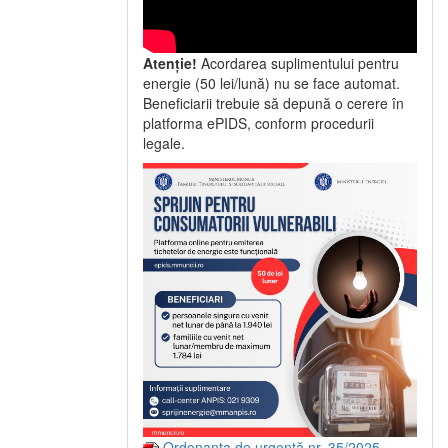
Atenție!
Acordarea suplimentului pentru
energie (50 lei/lună) nu se face automat.
Beneficiarii trebuie să depună o cerere în
platforma ePIDS, conform procedurii
legale.
Ordonanța de urgență nr. 35/2025