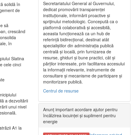
Secretariatului General al Guvernului,
ă solidă în
dedicat promovării transparenței
nagement de
instituționale, informării proactive și
sprijinului metodologic. Concepută ca o
ne să
platformă colaborativă și accesibilă,
urban, crescând
aceasta funcționează ca un hub de
consolida
referință bidirecțional, destinat atât
ale, în
specialiștilor din administrația publică
centrală și locală, prin furnizarea de
resurse, ghiduri și bune practici, cât și
iului Slatina
părților interesate, prin facilitarea accesului
e cele cinci
la informații relevante, instrumente de
consultare și mecanisme de participare și
ste
monitorizare publică.
Centrul de resurse
icipiului
ă a dezvoltării
ării unui nivel
Anunț important acordare ajutor pentru
fesională.
încălzirea locuinței și supliment pentru
energie
trăzii A1 la