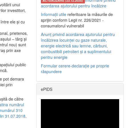
Informare privind
ACTUALIZARE (23.12.2025)
oltării unui
acordarea ajutorului pentru încălzire
or investitori,
Informații utile
referitoare la măsurile de
sprijin conform Legii nr. 226/2021 -
între ele şi cu
consumatorul vulnerabil
etonal, prietenos,
Anunț privind acordarea ajutorului pentru
şului – târg şi
încălzirea locuinței cu gaze naturale,
entrul nou) sunt
energie electrică sau lemne, cărbuni,
raş prin axe
combustibili petrolieri și a suplimentului
pentru energie
spaţiului public
Formular cerere-declarație pe proprie
uncă.
răspundere
 se pot demara
iei prin
ePIDS
uşită de către
latina numărul
a numărul 310
 din 31.07.2018
.