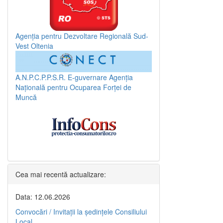
Agenția pentru Dezvoltare Regională Sud-
Vest Oltenia
A.N.P.C.P.P.S.R.
E-guvernare
Agenția
Națională pentru Ocuparea Forței de
Muncă
Cea mai recentă actualizare:
Data: 12.06.2026
Convocări / Invitaţii la şedinţele Consiliului
Local