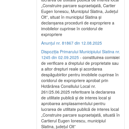
„Construire parcare supraetajată, Cartier
Eugen Ionescu, Municipiul Slatina, Județul
Olt”, situat în municipiul Slatina și
declanșarea procedurii de expropriere a
imobilelor cuprinse în coridorul de
expropriere
Anunțul nr. 81867 din 12.08.2025
Dispoziția Primarului Municipiului Slatina nr.
1245 din 02.09.2025
- constituirea comisiei
de verificare a dreptului de proprietate sau
a altor drepturi reale și acordarea
despăgubirilor pentru imobilele cuprinse în
coridorul de expropriere aprobat prin
Hotărârea Consiliului Local nr.
261/25.06.2025 referitoare la declararea
de utilitate publică și de interes local și
aprobarea amplasamentului pentru
lucrarea de utilitate publică de interes local
„Construire parcare supraetajată, situată în
Cartierul Eugen Ionescu, municipiul
Slatina, județul Olt”