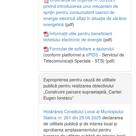
privind introducerea unui mecanism de
sprijin pentru consumatorii casnici de
energie electrică aflați în situația de sărăcie
energetică
(pdf)
Informații utile pentru beneficiarii
tichetului electronic de energie
(pdf)
Formular de solicitare a ajutorului
(conform platformei a
ePIDS
- Serviciul de
Telecomunicații Speciale - STS) (pdf)
Exproprierea pentru cauză de utilitate
publică pentru realizarea obiectivului
„Construire parcare supraetajată, Cartier
Eugen Ionescu”
Hotărârea Consiliului Local al Municipiului
Slatina nr. 261 din 25.06.2025
declararea
de utilitate publică și de interes local și
aprobarea amplasamentului pentru
lucrarea de utilitate publică de interes local