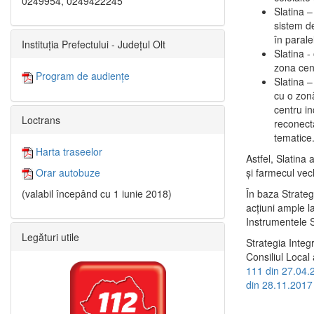
0249954, 0249422245
Slatina –
sistem de
în paralel
Instituția Prefectului - Județul Olt
Slatina -
zona cent
Program de audiențe
Slatina – 
cu o zonă
centru in
Loctrans
reconecta
tematice
Harta traseelor
Astfel, Slatina 
şi farmecul vec
Orar autobuze
În baza Strateg
(valabil începând cu 1 iunie 2018)
acţiuni ample l
Instrumentele S
Legături utile
Strategia Integ
Consiliul Local 
111 din 27.04.
din 28.11.2017