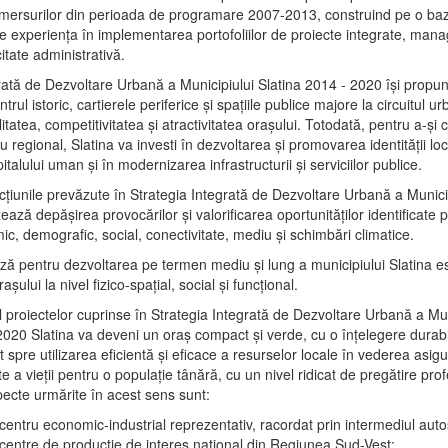
mersurilor din perioada de programare 2007-2013, construind pe o baz
e experienţa în implementarea portofoliilor de proiecte integrate, ma
itate administrativă.
rată de Dezvoltare Urbană a Municipiului Slatina 2014 - 2020 își propu
rul istoric, cartierele periferice şi spaţiile publice majore la circuitul 
litatea, competitivitatea şi atractivitatea oraşului. Totodată, pentru a-şi 
u regional, Slatina va investi în dezvoltarea şi promovarea identităţii loc
talului uman şi în modernizarea infrastructurii şi serviciilor publice.
acţiunile prevăzute în Strategia Integrată de Dezvoltare Urbană a Municip
ază depășirea provocărilor şi valorificarea oportunităţilor identificate p
ic, demografic, social, conectivitate, mediu şi schimbări climatice.
ază pentru dezvoltarea pe termen mediu şi lung a municipiului Slatina e
şului la nivel fizico-spaţial, social şi funcţional.
l proiectelor cuprinse în Strategia Integrată de Dezvoltare Urbană a Mun
2020 Slatina va deveni un oraş compact şi verde, cu o înţelegere durabil
 spre utilizarea eficientă şi eficace a resurselor locale în vederea asigur
ate a vieţii pentru o populaţie tânără, cu un nivel ridicat de pregătire pro
pecte urmărite în acest sens sunt:
 centru economic-industrial reprezentativ, racordat prin intermediul autos
 centre de producţie de interes naţional din Regiunea Sud-Vest;