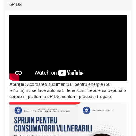
ePIDS
Atenție!
Acordarea suplimentului pentru energie (50
lei/lună) nu se face automat. Beneficiarii trebuie să depună o
cerere în platforma ePIDS, conform procedurii legale.