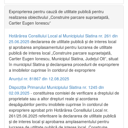
Exproprierea pentru cauză de utilitate publică pentru
realizarea obiectivului „Construire parcare supraetajată,
Cartier Eugen Ionescu”
Hotărârea Consiliului Local al Municipiului Slatina nr. 261 din
25.06.2025
declararea de utilitate publică și de interes local
și aprobarea amplasamentului pentru lucrarea de utilitate
publică de interes local „Construire parcare supraetajată,
Cartier Eugen Ionescu, Municipiul Slatina, Județul Olt”, situat
în municipiul Slatina și declanșarea procedurii de expropriere
a imobilelor cuprinse în coridorul de expropriere
Anunțul nr. 81867 din 12.08.2025
Dispoziția Primarului Municipiului Slatina nr. 1245 din
02.09.2025
- constituirea comisiei de verificare a dreptului de
proprietate sau a altor drepturi reale și acordarea
despăgubirilor pentru imobilele cuprinse în coridorul de
expropriere aprobat prin Hotărârea Consiliului Local nr.
261/25.06.2025 referitoare la declararea de utilitate publică
și de interes local și aprobarea amplasamentului pentru
lucrarea de utilitate publică de interes local „Construire