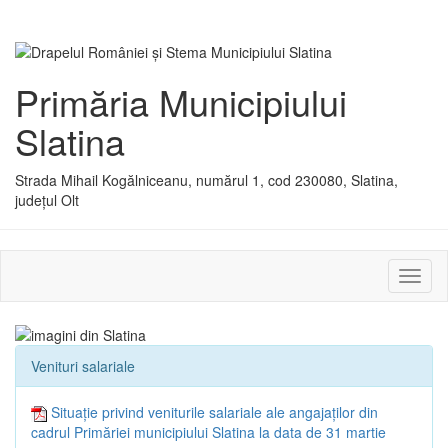
Primăria Municipiului
Slatina
Strada Mihail Kogălniceanu, numărul 1, cod 230080, Slatina,
județul Olt
Activ
sau
dezac
meniu
Venituri salariale
Situație privind veniturile salariale ale angajaților din
cadrul Primăriei municipiului Slatina la data de 31 martie