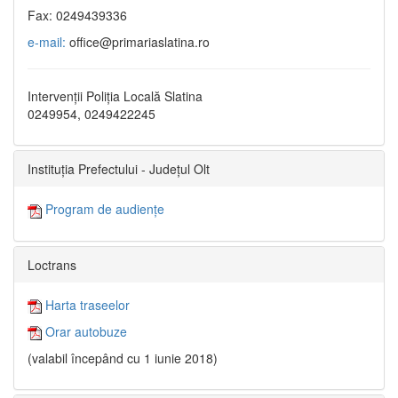
Fax: 0249439336
e-mail:
office@primariaslatina.ro
Intervenții Poliția Locală Slatina
0249954, 0249422245
Instituția Prefectului - Județul Olt
Program de audiențe
Loctrans
Harta traseelor
Orar autobuze
(valabil începând cu 1 iunie 2018)