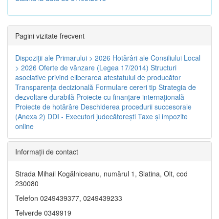
Pagini vizitate frecvent
Dispoziţii ale Primarului > 2026
Hotărâri ale Consiliului Local
> 2026
Oferte de vânzare (Legea 17/2014)
Structuri
asociative privind eliberarea atestatului de producător
Transparenţa decizională
Formulare cereri tip
Strategia de
dezvoltare durabilă
Proiecte cu finanţare internaţională
Proiecte de hotărâre
Deschiderea procedurii succesorale
(Anexa 2)
DDI - Executori judecătorești
Taxe şi impozite
online
Informaţii de contact
Strada Mihail Kogălniceanu, numărul 1, Slatina, Olt, cod
230080
Telefon 0249439377, 0249439233
Telverde 0349919