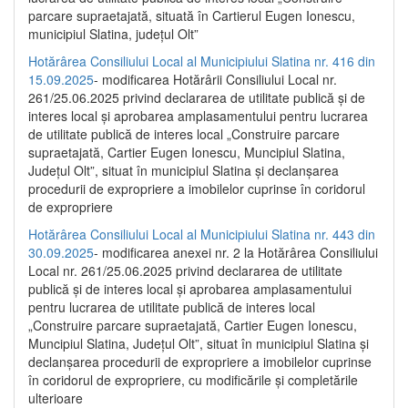
parcare supraetajată, situată în Cartierul Eugen Ionescu,
municipiul Slatina, județul Olt”
Hotărârea Consiliului Local al Municipiului Slatina nr. 416 din
15.09.2025
- modificarea Hotărârii Consiliului Local nr.
261/25.06.2025 privind declararea de utilitate publică și de
interes local și aprobarea amplasamentului pentru lucrarea
de utilitate publică de interes local „Construire parcare
supraetajată, Cartier Eugen Ionescu, Muncipiul Slatina,
Județul Olt”, situat în municipiul Slatina și declanșarea
procedurii de expropriere a imobilelor cuprinse în coridorul
de expropriere
Hotărârea Consiliului Local al Municipiului Slatina nr. 443 din
30.09.2025
- modificarea anexei nr. 2 la Hotărârea Consiliului
Local nr. 261/25.06.2025 privind declararea de utilitate
publică şi de interes local şi aprobarea amplasamentului
pentru lucrarea de utilitate publică de interes local
„Construire parcare supraetajată, Cartier Eugen Ionescu,
Muncipiul Slatina, Judeţul Olt”, situat în municipiul Slatina şi
declanşarea procedurii de expropriere a imobilelor cuprinse
în coridorul de expropriere, cu modificările şi completările
ulterioare