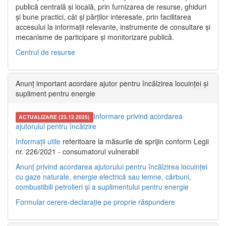
publică centrală și locală, prin furnizarea de resurse, ghiduri
și bune practici, cât și părților interesate, prin facilitarea
accesului la informații relevante, instrumente de consultare și
mecanisme de participare și monitorizare publică.
Centrul de resurse
Anunț important acordare ajutor pentru încălzirea locuinței și
supliment pentru energie
Informare privind acordarea
ACTUALIZARE (23.12.2025)
ajutorului pentru încălzire
Informații utile
referitoare la măsurile de sprijin conform Legii
nr. 226/2021 - consumatorul vulnerabil
Anunț privind acordarea ajutorului pentru încălzirea locuinței
cu gaze naturale, energie electrică sau lemne, cărbuni,
combustibili petrolieri și a suplimentului pentru energie
Formular cerere-declarație pe proprie răspundere