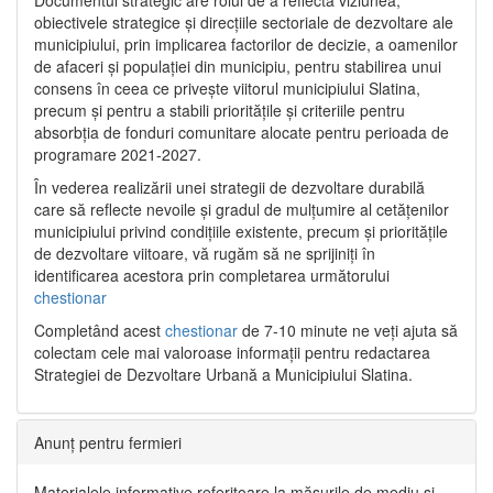
Documentul strategic are rolul de a reflecta viziunea,
obiectivele strategice și direcțiile sectoriale de dezvoltare ale
municipiului, prin implicarea factorilor de decizie, a oamenilor
de afaceri și populației din municipiu, pentru stabilirea unui
consens în ceea ce privește viitorul municipiului Slatina,
precum și pentru a stabili prioritățile și criteriile pentru
absorbția de fonduri comunitare alocate pentru perioada de
programare 2021-2027.
În vederea realizării unei strategii de dezvoltare durabilă
care să reflecte nevoile și gradul de mulțumire al cetățenilor
municipiului privind condițiile existente, precum și prioritățile
de dezvoltare viitoare, vă rugăm să ne sprijiniți în
identificarea acestora prin completarea următorului
chestionar
Completând acest
chestionar
de 7-10 minute ne veți ajuta să
colectam cele mai valoroase informații pentru redactarea
Strategiei de Dezvoltare Urbană a Municipiului Slatina.
Anunț pentru fermieri
Materialele informative referitoare la măsurile de mediu și