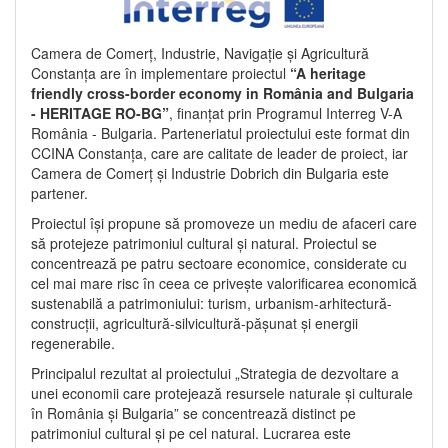
Camera de Comerț, Industrie, Navigație și Agricultură
Constanța are în implementare proiectul
“A heritage
friendly cross-border economy in România and Bulgaria
- HERITAGE RO-BG”
, finanțat prin Programul Interreg V-A
România - Bulgaria. Parteneriatul proiectului este format din
CCINA Constanța, care are calitate de leader de proiect, iar
Camera de Comerț și Industrie Dobrich din Bulgaria este
partener.
Proiectul își propune să promoveze un mediu de afaceri care
să protejeze patrimoniul cultural și natural. Proiectul se
concentrează pe patru sectoare economice, considerate cu
cel mai mare risc în ceea ce privește valorificarea economică
sustenabilă a patrimoniului: turism, urbanism-arhitectură-
construcții, agricultură-silvicultură-pășunat și energii
regenerabile.
Principalul rezultat al proiectului „Strategia de dezvoltare a
unei economii care protejează resursele naturale și culturale
în România și Bulgaria” se concentrează distinct pe
patrimoniul cultural și pe cel natural. Lucrarea este