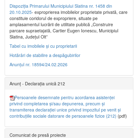
Dispoziția Primarului Municipiului Slatina nr. 1458 din
20.10.2025
- exproprierea imobilelor proprietate privată, care
constituie coridorul de expropriere, situate pe
amplasamentul lucrării de utilitate publică „Construire
parcare supraetajată, Cartier Eugen Ionescu, Municipiul
Slatina, Județul Olt”
Tabel cu imobilele și cu proprietarii
Hotărâri de stabilire a despăgubirilor
Anunțul nr. 18594/24.02.2026
Anunț - Declarația unică 212
Persoanele desemnate pentru acordarea asistenței
privind completarea și/sau depunerea, precum și
transmiterea declarației unice privind impozitul pe venit și
contribuțiile sociale datorare de persoanele fizice (212)
(pdf)
Comunicat de presă proiecte