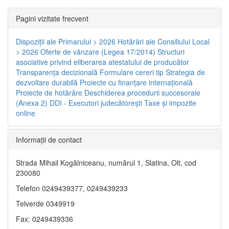
Pagini vizitate frecvent
Dispoziţii ale Primarului > 2026
Hotărâri ale Consiliului Local
> 2026
Oferte de vânzare (Legea 17/2014)
Structuri
asociative privind eliberarea atestatului de producător
Transparenţa decizională
Formulare cereri tip
Strategia de
dezvoltare durabilă
Proiecte cu finanţare internaţională
Proiecte de hotărâre
Deschiderea procedurii succesorale
(Anexa 2)
DDI - Executori judecătorești
Taxe şi impozite
online
Informaţii de contact
Strada Mihail Kogălniceanu, numărul 1, Slatina, Olt, cod
230080
Telefon 0249439377, 0249439233
Telverde 0349919
Fax: 0249439336