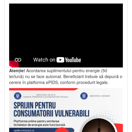
Atenție!
Acordarea suplimentului pentru energie (50
lei/lună) nu se face automat. Beneficiarii trebuie să depună o
cerere în platforma ePIDS, conform procedurii legale.