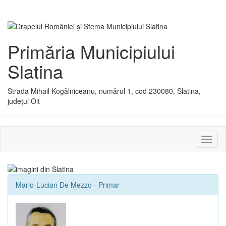
Primăria Municipiului
Slatina
Strada Mihail Kogălniceanu, numărul 1, cod 230080, Slatina,
județul Olt
Activ
sau
dezac
meniu
Mario-Lucian De Mezzo - Primar