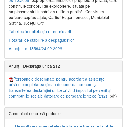
20.10.2025
- exproprierea imobilelor proprietate privată, care
constituie coridorul de expropriere, situate pe
amplasamentul lucrării de utilitate publică „Construire
parcare supraetajată, Cartier Eugen Ionescu, Municipiul
Slatina, Județul Olt”
Tabel cu imobilele și cu proprietarii
Hotărâri de stabilire a despăgubirilor
Anunțul nr. 18594/24.02.2026
Anunț - Declarația unică 212
Persoanele desemnate pentru acordarea asistenței
privind completarea și/sau depunerea, precum și
transmiterea declarației unice privind impozitul pe venit și
contribuțiile sociale datorare de persoanele fizice (212)
(pdf)
Comunicat de presă proiecte
„Dezvoltarea unei rețele de stații de transport public