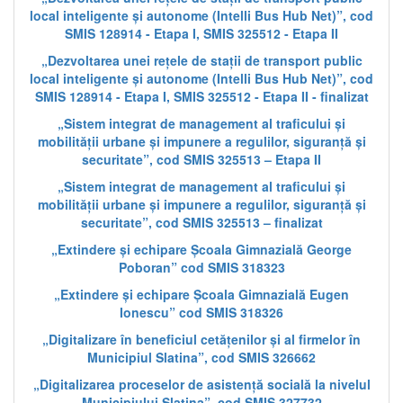
local inteligente și autonome (Intelli Bus Hub Net)”, cod
SMIS 128914 - Etapa I, SMIS 325512 - Etapa II
„Dezvoltarea unei rețele de stații de transport public
local inteligente și autonome (Intelli Bus Hub Net)”, cod
SMIS 128914 - Etapa I, SMIS 325512 - Etapa II - finalizat
„Sistem integrat de management al traficului și
mobilității urbane și impunere a regulilor, siguranță și
securitate”, cod SMIS 325513 – Etapa II
„Sistem integrat de management al traficului și
mobilității urbane și impunere a regulilor, siguranță și
securitate”, cod SMIS 325513 – finalizat
„Extindere și echipare Școala Gimnazială George
Poboran” cod SMIS 318323
„Extindere și echipare Școala Gimnazială Eugen
Ionescu” cod SMIS 318326
„Digitalizare în beneficiul cetățenilor și al firmelor în
Municipiul Slatina”, cod SMIS 326662
„Digitalizarea proceselor de asistență socială la nivelul
Municipiului Slatina”, cod SMIS 327732