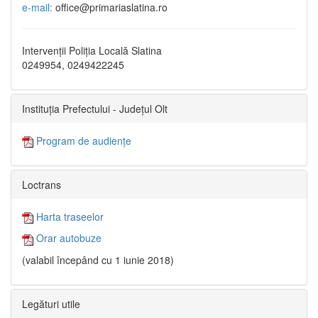
e-mail:
office@primariaslatina.ro
Intervenții Poliția Locală Slatina
0249954, 0249422245
Instituția Prefectului - Județul Olt
Program de audiențe
Loctrans
Harta traseelor
Orar autobuze
(valabil începând cu 1 iunie 2018)
Legături utile