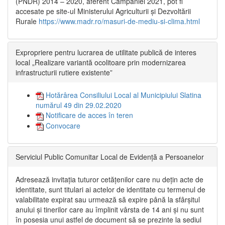
(PNDR) 2014 – 2020, aferent Campaniei 2021, pot fi
accesate pe site-ul Ministerului Agriculturii și Dezvoltării
Rurale
https://www.madr.ro/masuri-de-mediu-si-clima.html
Expropriere pentru lucrarea de utilitate publică de interes
local „Realizare variantă ocolitoare prin modernizarea
infrastructurii rutiere existente”
Hotărârea Consiliului Local al Municipiului Slatina
numărul 49 din 29.02.2020
Notificare de acces în teren
Convocare
Serviciul Public Comunitar Local de Evidență a Persoanelor
Adresează invitația tuturor cetățenilor care nu dețin acte de
identitate, sunt titulari ai actelor de identitate cu termenul de
valabilitate expirat sau urmează să expire până la sfârșitul
anului și tinerilor care au împlinit vârsta de 14 ani și nu sunt
în posesia unui astfel de document să se prezinte la sediul