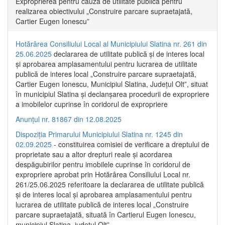
Exproprierea pentru cauză de utilitate publică pentru
realizarea obiectivului „Construire parcare supraetajată,
Cartier Eugen Ionescu”
Hotărârea Consiliului Local al Municipiului Slatina nr. 261 din
25.06.2025
declararea de utilitate publică și de interes local
și aprobarea amplasamentului pentru lucrarea de utilitate
publică de interes local „Construire parcare supraetajată,
Cartier Eugen Ionescu, Municipiul Slatina, Județul Olt”, situat
în municipiul Slatina și declanșarea procedurii de expropriere
a imobilelor cuprinse în coridorul de expropriere
Anunțul nr. 81867 din 12.08.2025
Dispoziția Primarului Municipiului Slatina nr. 1245 din
02.09.2025
- constituirea comisiei de verificare a dreptului de
proprietate sau a altor drepturi reale și acordarea
despăgubirilor pentru imobilele cuprinse în coridorul de
expropriere aprobat prin Hotărârea Consiliului Local nr.
261/25.06.2025 referitoare la declararea de utilitate publică
și de interes local și aprobarea amplasamentului pentru
lucrarea de utilitate publică de interes local „Construire
parcare supraetajată, situată în Cartierul Eugen Ionescu,
municipiul Slatina, județul Olt”