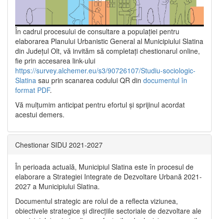
În cadrul procesului de consultare a populaţiei pentru
elaborarea Planului Urbanistic General al Municipiului Slatina
din Județul Olt, vă invităm să completați chestionarul online,
fie prin accesarea link-ului
https://survey.alchemer.eu/s3/90726107/Studiu-sociologic-
Slatina
sau prin scanarea codului QR din
documentul în
format PDF
.
Vă mulţumim anticipat pentru efortul şi sprijinul acordat
acestui demers.
Chestionar SIDU 2021-2027
În perioada actuală, Municipiul Slatina este în procesul de
elaborare a Strategiei Integrate de Dezvoltare Urbană 2021‐
2027 a Municipiului Slatina.
Documentul strategic are rolul de a reflecta viziunea,
obiectivele strategice și direcțiile sectoriale de dezvoltare ale