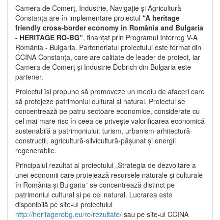
Camera de Comerț, Industrie, Navigație și Agricultură
Constanța are în implementare proiectul
“A heritage
friendly cross-border economy in România and Bulgaria
- HERITAGE RO-BG”
, finanțat prin Programul Interreg V-A
România - Bulgaria. Parteneriatul proiectului este format din
CCINA Constanța, care are calitate de leader de proiect, iar
Camera de Comerț și Industrie Dobrich din Bulgaria este
partener.
Proiectul își propune să promoveze un mediu de afaceri care
să protejeze patrimoniul cultural și natural. Proiectul se
concentrează pe patru sectoare economice, considerate cu
cel mai mare risc în ceea ce privește valorificarea economică
sustenabilă a patrimoniului: turism, urbanism-arhitectură-
construcții, agricultură-silvicultură-pășunat și energii
regenerabile.
Principalul rezultat al proiectului „Strategia de dezvoltare a
unei economii care protejează resursele naturale și culturale
în România și Bulgaria” se concentrează distinct pe
patrimoniul cultural și pe cel natural. Lucrarea este
disponibilă pe site-ul proiectului
http://heritagerobg.eu/ro/rezultate/
sau pe site-ul CCINA