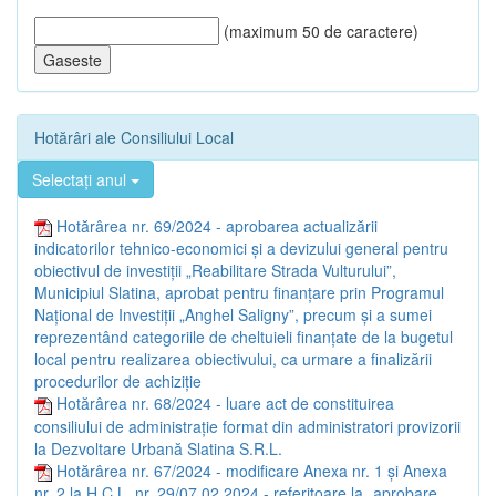
(maximum 50 de caractere)
Hotărâri ale Consiliului Local
Selectați anul
Hotărârea nr. 69/2024 - aprobarea actualizării
indicatorilor tehnico-economici și a devizului general pentru
obiectivul de investiții „Reabilitare Strada Vulturului”,
Municipiul Slatina, aprobat pentru finanțare prin Programul
Național de Investiții „Anghel Saligny”, precum și a sumei
reprezentând categoriile de cheltuieli finanțate de la bugetul
local pentru realizarea obiectivului, ca urmare a finalizării
procedurilor de achiziție
Hotărârea nr. 68/2024 - luare act de constituirea
consiliului de administrație format din administratori provizorii
la Dezvoltare Urbană Slatina S.R.L.
Hotărârea nr. 67/2024 - modificare Anexa nr. 1 și Anexa
nr. 2 la H.C.L. nr. 29/07.02.2024 - referitoare la „aprobare