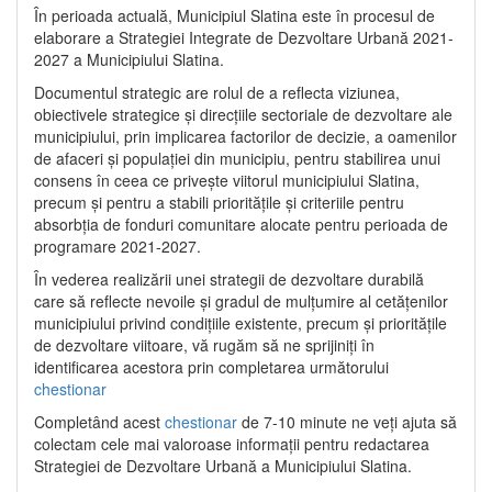
În perioada actuală, Municipiul Slatina este în procesul de
elaborare a Strategiei Integrate de Dezvoltare Urbană 2021‐
2027 a Municipiului Slatina.
Documentul strategic are rolul de a reflecta viziunea,
obiectivele strategice și direcțiile sectoriale de dezvoltare ale
municipiului, prin implicarea factorilor de decizie, a oamenilor
de afaceri și populației din municipiu, pentru stabilirea unui
consens în ceea ce privește viitorul municipiului Slatina,
precum și pentru a stabili prioritățile și criteriile pentru
absorbția de fonduri comunitare alocate pentru perioada de
programare 2021-2027.
În vederea realizării unei strategii de dezvoltare durabilă
care să reflecte nevoile și gradul de mulțumire al cetățenilor
municipiului privind condițiile existente, precum și prioritățile
de dezvoltare viitoare, vă rugăm să ne sprijiniți în
identificarea acestora prin completarea următorului
chestionar
Completând acest
chestionar
de 7-10 minute ne veți ajuta să
colectam cele mai valoroase informații pentru redactarea
Strategiei de Dezvoltare Urbană a Municipiului Slatina.