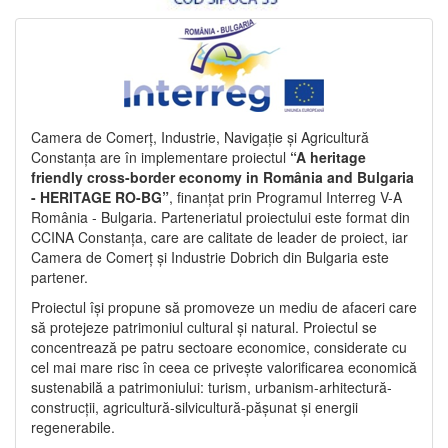
Camera de Comerț, Industrie, Navigație și Agricultură
Constanța are în implementare proiectul
“A heritage
friendly cross-border economy in România and Bulgaria
- HERITAGE RO-BG”
, finanțat prin Programul Interreg V-A
România - Bulgaria. Parteneriatul proiectului este format din
CCINA Constanța, care are calitate de leader de proiect, iar
Camera de Comerț și Industrie Dobrich din Bulgaria este
partener.
Proiectul își propune să promoveze un mediu de afaceri care
să protejeze patrimoniul cultural și natural. Proiectul se
concentrează pe patru sectoare economice, considerate cu
cel mai mare risc în ceea ce privește valorificarea economică
sustenabilă a patrimoniului: turism, urbanism-arhitectură-
construcții, agricultură-silvicultură-pășunat și energii
regenerabile.