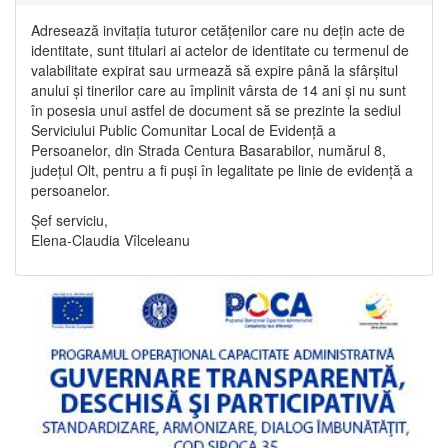
Adresează invitația tuturor cetățenilor care nu dețin acte de
identitate, sunt titulari ai actelor de identitate cu termenul de
valabilitate expirat sau urmează să expire până la sfârșitul
anului și tinerilor care au împlinit vârsta de 14 ani și nu sunt
în posesia unui astfel de document să se prezinte la sediul
Serviciului Public Comunitar Local de Evidență a
Persoanelor, din Strada Centura Basarabilor, numărul 8,
județul Olt, pentru a fi puși în legalitate pe linie de evidență a
persoanelor.
Șef serviciu,
Elena-Claudia Vîlceleanu