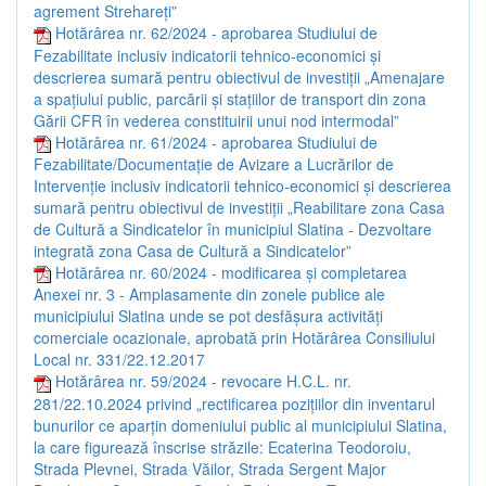
agrement Strehareți”
Hotărârea nr. 62/2024 - aprobarea Studiului de
Fezabilitate inclusiv indicatorii tehnico-economici și
descrierea sumară pentru obiectivul de investiții „Amenajare
a spațiului public, parcării și stațiilor de transport din zona
Gării CFR în vederea constituirii unui nod intermodal”
Hotărârea nr. 61/2024 - aprobarea Studiului de
Fezabilitate/Documentație de Avizare a Lucrărilor de
Intervenție inclusiv indicatorii tehnico-economici și descrierea
sumară pentru obiectivul de investiții „Reabilitare zona Casa
de Cultură a Sindicatelor în municipiul Slatina - Dezvoltare
integrată zona Casa de Cultură a Sindicatelor”
Hotărârea nr. 60/2024 - modificarea și completarea
Anexei nr. 3 - Amplasamente din zonele publice ale
municipiului Slatina unde se pot desfășura activități
comerciale ocazionale, aprobată prin Hotărârea Consiliului
Local nr. 331/22.12.2017
Hotărârea nr. 59/2024 - revocare H.C.L. nr.
281/22.10.2024 privind „rectificarea pozițiilor din inventarul
bunurilor ce aparțin domeniului public al municipiului Slatina,
la care figurează înscrise străzile: Ecaterina Teodoroiu,
Strada Plevnei, Strada Văilor, Strada Sergent Major