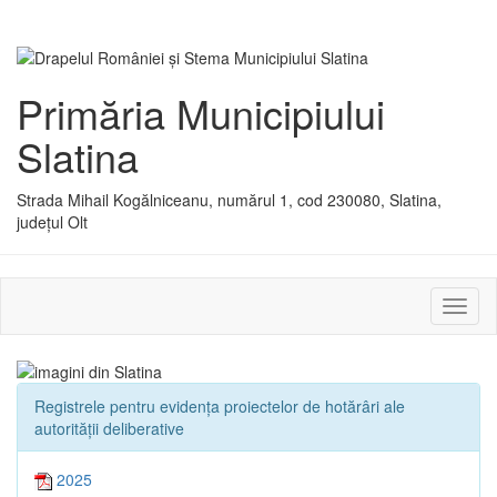
Primăria Municipiului
Slatina
Strada Mihail Kogălniceanu, numărul 1, cod 230080, Slatina,
județul Olt
Activ
sau
dezac
meniu
Registrele pentru evidența proiectelor de hotărâri ale
autorității deliberative
2025