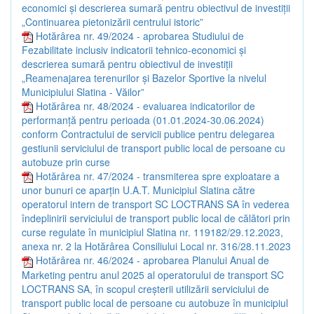
economici și descrierea sumară pentru obiectivul de investiții
„Continuarea pietonizării centrului istoric”
Hotărârea nr. 49/2024 - aprobarea Studiului de
Fezabilitate inclusiv indicatorii tehnico-economici și
descrierea sumară pentru obiectivul de investiții
„Reamenajarea terenurilor și Bazelor Sportive la nivelul
Municipiului Slatina - Văilor”
Hotărârea nr. 48/2024 - evaluarea indicatorilor de
performanță pentru perioada (01.01.2024-30.06.2024)
conform Contractului de servicii publice pentru delegarea
gestiunii serviciului de transport public local de persoane cu
autobuze prin curse
Hotărârea nr. 47/2024 - transmiterea spre exploatare a
unor bunuri ce aparțin U.A.T. Municipiul Slatina către
operatorul intern de transport SC LOCTRANS SA în vederea
îndeplinirii serviciului de transport public local de călători prin
curse regulate în municipiul Slatina nr. 119182/29.12.2023,
anexa nr. 2 la Hotărârea Consiliului Local nr. 316/28.11.2023
Hotărârea nr. 46/2024 - aprobarea Planului Anual de
Marketing pentru anul 2025 al operatorului de transport SC
LOCTRANS SA, în scopul creșterii utilizării serviciului de
transport public local de persoane cu autobuze în municipiul