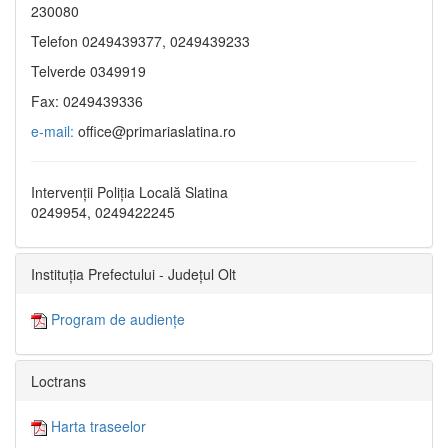
230080
Telefon 0249439377, 0249439233
Telverde 0349919
Fax: 0249439336
e-mail:
office@primariaslatina.ro
Intervenții Poliția Locală Slatina
0249954, 0249422245
Instituția Prefectului - Județul Olt
Program de audiențe
Loctrans
Harta traseelor