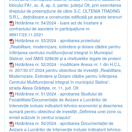
blocului FA1, sc. A, ap. 2, parter, județul Olt, prin exercitarea
dreptului de preempțiune de către S.C. OLTENIA TRADING
S.R.L., deținătoare a construcției edificată pe aceste terenuri
Hotărârea nr. 54/2024 - luare act de încetare a
contractului de asociere în participațiune nr.
98917/23.11.2021
Hotărârea nr. 53/2024 - aprobarea proiectului
„Reabilitare, modernizare, extindere și dotare clădire pentru
înființarea centrului multifuncțional integrat în Municipiul
Slatina!, cod SMIS 328636 și a cheltuielilor legate de proiect
Hotărârea nr. 52/2024 - modificare Anexa nr. 1 din H.C.L.
nr. 207/30.07.2024 pentru obiectivul de investiții „Reabilitare,
Modernizare, Extindere și Dotare clădire pentru înființarea
Centrului Multifuncțional integrat în municipiul Slatina”,
strada Aleea Grădiște, nr. 11, jud. Olt
Hotărârea nr. 51/2024 - aprobarea Studiului de
Fezabilitate/Documentație de Avizare a Lucrărilor de
Intervenție inclusiv indicatorii tehnico-economici și descrierea
sumară pentru obiectivul de investiții „Definirea unei zone cu
emisii scăzute în centrul orașului”
Hotărârea nr. 50/2024 - aprobarea Documentației de
Avizare a Lucrărilor de Intervenție inclusiv indicatorii tehnico-