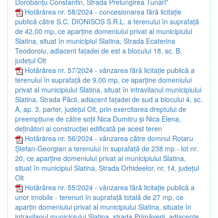
Dorobanțu Constantin, Strada Prelungirea Tunari”
Hotărârea nr. 58/2024 - concesionarea fără licitație
publică către S.C. DIONISOS S.R.L. a terenului în suprafață
de 42,00 mp, ce aparține domeniului privat al municipiului
Slatina, situat în municipiul Slatina, Strada Ecaterina
Teodoroiu, adiacent fațadei de est a blocului 18, sc. B,
județul Olt
Hotărârea nr. 57/2024 - vânzarea fără licitație publică a
terenului în suprafață de 9,00 mp, ce aparține domeniului
privat al municipiului Slatina, situat în intravilanul municipiului
Slatina, Strada Păcii, adiacent fațadei de sud a blocului 4, sc.
A, ap. 3, parter, județul Olt, prin exercitarea dreptului de
preempțiune de către soții Nica Dumitru și Nica Elena,
deținători ai construcției edificată pe acest teren
Hotărârea nr. 56/2024 - vânzarea către domnul Rotaru
Ștefan-Georgian a terenului în suprafață de 238 mp - lot nr.
20, ce aparține domeniului privat al municipiului Slatina,
situat în municipiul Slatina, Strada Orhideelor, nr, 14, județul
Olt
Hotărârea nr. 55/2024 - vânzarea fără licitație publică a
unor imobile - terenuri în suprafață totală de 27 mp, ce
aparțin domeniului privat al municipiului Slatina, situate în
intravilanul municipiului Slatina, strada Primăverii, adiacente