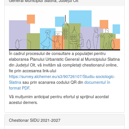
General Municipiul Slatina, Județul Olt”
În cadrul procesului de consultare a populaţiei pentru
elaborarea Planului Urbanistic General al Municipiului Slatina
din Județul Olt, vă invităm să completați chestionarul online,
fie prin accesarea link-ului
https://survey.alchemer.eu/s3/90726107/Studiu-sociologic-
Slatina
sau prin scanarea codului QR din
documentul în
format PDF
.
Vă mulţumim anticipat pentru efortul şi sprijinul acordat
acestui demers.
Chestionar SIDU 2021-2027