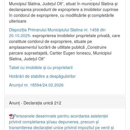
Muncipiul Slatina, Judeţul Olt”, situat în municipiul Slatina şi
declanşarea procedurii de expropriere a imobilelor cuprinse
în coridorul de expropriere, cu modificările şi completările
ulterioare
Dispoziția Primarului Municipiului Slatina nr. 1458 din
20.10.2025
- exproprierea imobilelor proprietate privată, care
constituie coridorul de expropriere, situate pe
amplasamentul lucrării de utilitate publică „Construire
parcare supraetajată, Cartier Eugen Ionescu, Municipiul
Slatina, Județul Olt”
Tabel cu imobilele și cu proprietarii
Hotărâri de stabilire a despăgubirilor
Anunțul nr. 18594/24.02.2026
Anunț - Declarația unică 212
Persoanele desemnate pentru acordarea asistenței
privind completarea și/sau depunerea, precum și
transmiterea declarației unice privind impozitul pe venit și