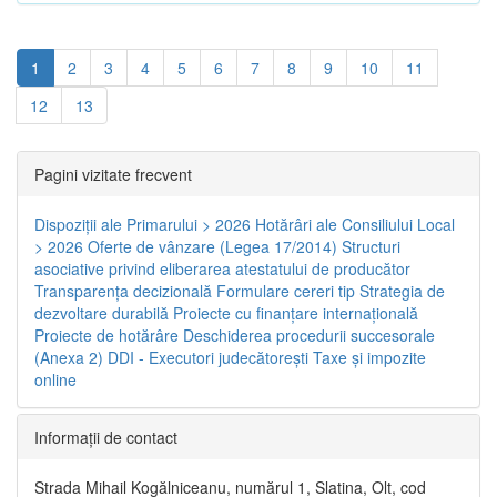
1
2
3
4
5
6
7
8
9
10
11
12
13
Pagini vizitate frecvent
Dispoziţii ale Primarului > 2026
Hotărâri ale Consiliului Local
> 2026
Oferte de vânzare (Legea 17/2014)
Structuri
asociative privind eliberarea atestatului de producător
Transparenţa decizională
Formulare cereri tip
Strategia de
dezvoltare durabilă
Proiecte cu finanţare internaţională
Proiecte de hotărâre
Deschiderea procedurii succesorale
(Anexa 2)
DDI - Executori judecătorești
Taxe şi impozite
online
Informaţii de contact
Strada Mihail Kogălniceanu, numărul 1, Slatina, Olt, cod