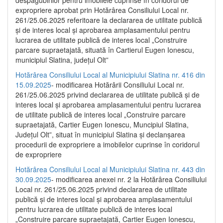
despăgubirilor pentru imobilele cuprinse în coridorul de
expropriere aprobat prin Hotărârea Consiliului Local nr.
261/25.06.2025 referitoare la declararea de utilitate publică
și de interes local și aprobarea amplasamentului pentru
lucrarea de utilitate publică de interes local „Construire
parcare supraetajată, situată în Cartierul Eugen Ionescu,
municipiul Slatina, județul Olt”
Hotărârea Consiliului Local al Municipiului Slatina nr. 416 din
15.09.2025
- modificarea Hotărârii Consiliului Local nr.
261/25.06.2025 privind declararea de utilitate publică și de
interes local și aprobarea amplasamentului pentru lucrarea
de utilitate publică de interes local „Construire parcare
supraetajată, Cartier Eugen Ionescu, Muncipiul Slatina,
Județul Olt”, situat în municipiul Slatina și declanșarea
procedurii de expropriere a imobilelor cuprinse în coridorul
de expropriere
Hotărârea Consiliului Local al Municipiului Slatina nr. 443 din
30.09.2025
- modificarea anexei nr. 2 la Hotărârea Consiliului
Local nr. 261/25.06.2025 privind declararea de utilitate
publică şi de interes local şi aprobarea amplasamentului
pentru lucrarea de utilitate publică de interes local
„Construire parcare supraetajată, Cartier Eugen Ionescu,