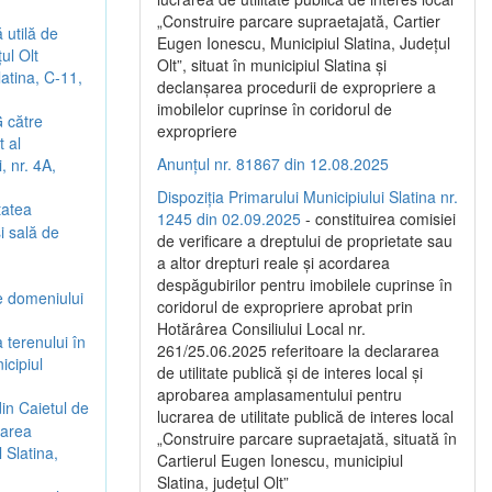
„Construire parcare supraetajată, Cartier
 utilă de
Eugen Ionescu, Municipiul Slatina, Județul
ul Olt
Olt”, situat în municipiul Slatina și
latina, C-11,
declanșarea procedurii de expropriere a
imobilelor cuprinse în coridorul de
 către
expropriere
t al
Anunțul nr. 81867 din 12.08.2025
, nr. 4A,
Dispoziția Primarului Municipiului Slatina nr.
tatea
1245 din 02.09.2025
- constituirea comisiei
i sală de
de verificare a dreptului de proprietate sau
a altor drepturi reale și acordarea
despăgubirilor pentru imobilele cuprinse în
e domeniului
coridorul de expropriere aprobat prin
Hotărârea Consiliului Local nr.
 terenului în
261/25.06.2025 referitoare la declararea
icipiul
de utilitate publică și de interes local și
aprobarea amplasamentului pentru
in Caietul de
lucrarea de utilitate publică de interes local
garea
„Construire parcare supraetajată, situată în
 Slatina,
Cartierul Eugen Ionescu, municipiul
Slatina, județul Olt”