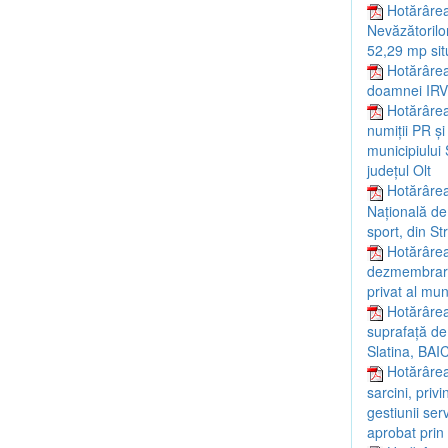
Hotărârea 
Nevăzătorilor
52,29 mp situ
Hotărârea 
doamnei IRV
Hotărârea
numiții PR ș
municipiului 
județul Olt
Hotărârea
Națională de 
sport, din St
Hotărârea
dezmembrarea
privat al mun
Hotărârea
suprafață de 
Slatina, BAIC
Hotărârea
sarcini, priv
gestiunii ser
aprobat prin 