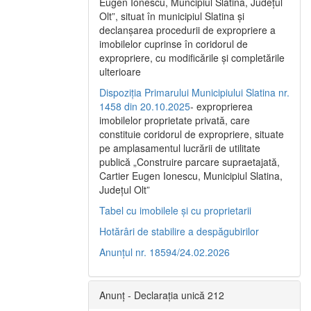
Eugen Ionescu, Muncipiul Slatina, Judeţul
Olt”, situat în municipiul Slatina şi
declanşarea procedurii de expropriere a
imobilelor cuprinse în coridorul de
expropriere, cu modificările şi completările
ulterioare
Dispoziția Primarului Municipiului Slatina nr.
1458 din 20.10.2025
- exproprierea
imobilelor proprietate privată, care
constituie coridorul de expropriere, situate
pe amplasamentul lucrării de utilitate
publică „Construire parcare supraetajată,
Cartier Eugen Ionescu, Municipiul Slatina,
Județul Olt”
Tabel cu imobilele și cu proprietarii
Hotărâri de stabilire a despăgubirilor
Anunțul nr. 18594/24.02.2026
Anunț - Declarația unică 212