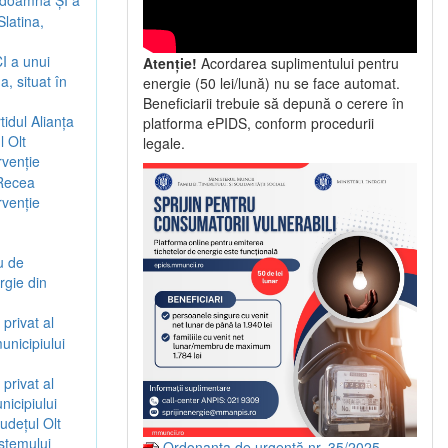
i doamna ȘI a
Slatina,
CI a unui
Atenție!
Acordarea suplimentului pentru
a, situat în
energie (50 lei/lună) nu se face automat.
Beneficiarii trebuie să depună o cerere în
idul Alianța
platforma ePIDS, conform procedurii
l Olt
legale.
rvenție
 Recea
rvenție
u de
rgie din
privat al
unicipiului
privat al
nicipiului
județul Olt
stemului
Ordonanța de urgență nr. 35/2025