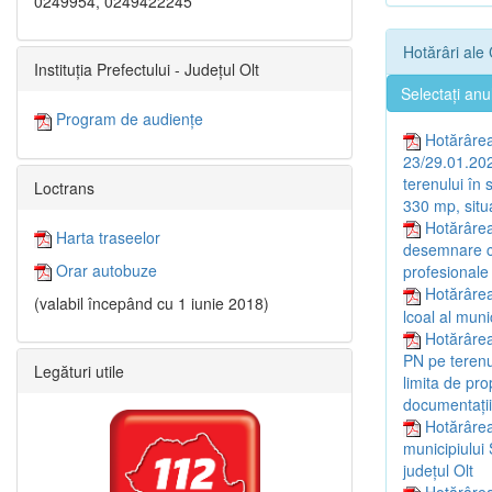
0249954, 0249422245
Hotărâri ale 
Instituția Prefectului - Județul Olt
Selectați anu
Program de audiențe
Hotărârea 
23/29.01.202
terenului în 
Loctrans
330 mp, situa
Hotărârea
Harta traseelor
desemnare con
Orar autobuze
profesionale 
Hotărârea
(valabil începând cu 1 iunie 2018)
lcoal al muni
Hotărârea
PN pe terenul
Legături utile
limita de pro
documentații
Hotărârea
municipiului 
județul Olt