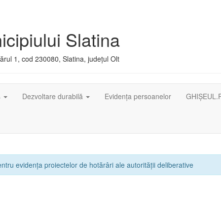
cipiului Slatina
rul 1, cod 230080, Slatina, județul Olt
ș
Dezvoltare durabilă
Evidența persoanelor
GHIȘEUL.
ntru evidența proiectelor de hotărâri ale autorității deliberative