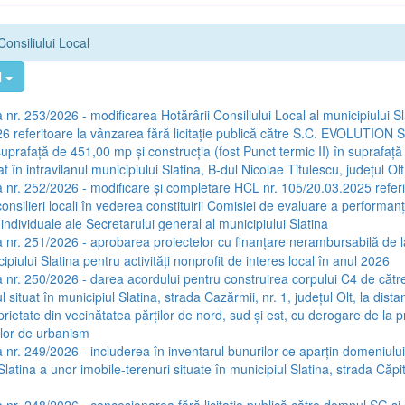
Consiliului Local
l
nr. 253/2026 - modificarea Hotărârii Consiliului Local al municipiului Sl
6 referitoare la vânzarea fără licitație publică către S.C. EVOLUTION S
suprafață de 451,00 mp și construcția (fost Punct termic II) în suprafață
t în intravilanul municipiului Slatina, B-dul Nicolae Titulescu, județul Olt
 nr. 252/2026 - modificare și completare HCL nr. 105/20.03.2025 referi
silieri locali în vederea constituirii Comisiei de evaluare a performanț
individuale ale Secretarului general al municipiului Slatina
 nr. 251/2026 - aprobarea proiectelor cu finanțare nerambursabilă de l
cipiului Slatina pentru activități nonprofit de interes local în anul 2026
 nr. 250/2026 - darea acordului pentru construirea corpului C4 de că
 situat în municipiul Slatina, strada Cazărmii, nr. 1, județul Olt, la dista
prietate din vecinătatea părților de nord, sud și est, cu derogare de la 
lor de urbanism
 nr. 249/2026 - includerea în inventarul bunurilor ce aparțin domeniului 
Slatina a unor imobile-terenuri situate în municipiul Slatina, strada Căp