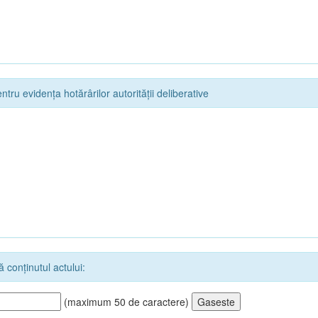
ntru evidența hotărârilor autorității deliberative
 conținutul actului:
(maximum 50 de caractere)