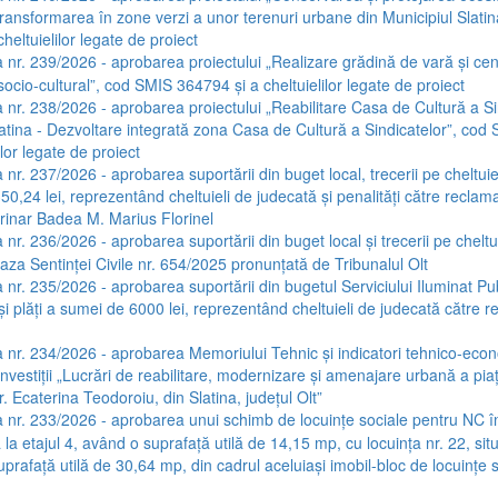
 transformarea în zone verzi a unor terenuri urbane din Municipiul Slati
heltuielilor legate de proiect
 nr. 239/2026 - aprobarea proiectului „Realizare grădină de vară și cen
socio-cultural”, cod SMIS 364794 și a cheltuielilor legate de proiect
 nr. 238/2026 - aprobarea proiectului „Reabilitare Casa de Cultură a Si
latina - Dezvoltare integrată zona Casa de Cultură a Sindicatelor”, co
ilor legate de proiect
nr. 237/2026 - aprobarea suportării din buget local, trecerii pe cheltuieli
0,24 lei, reprezentând cheltuieli de judecată și penalități către reclam
rinar Badea M. Marius Florinel
 nr. 236/2026 - aprobarea suportării din buget local și trecerii pe cheltu
aza Sentinței Civile nr. 654/2025 pronunțată de Tribunalul Olt
nr. 235/2026 - aprobarea suportării din bugetul Serviciului Iluminat Publ
 și plăți a sumei de 6000 lei, reprezentând cheltuieli de judecată către 
 nr. 234/2026 - aprobarea Memoriului Tehnic și indicatori tehnico-econ
investiții „Lucrări de reabilitare, modernizare și amenajare urbană a piaț
. Ecaterina Teodoroiu, din Slatina, județul Olt”
 nr. 233/2026 - aprobarea unui schimb de locuințe sociale pentru NC în
ă la etajul 4, având o suprafață utilă de 14,15 mp, cu locuința nr. 22, situ
prafață utilă de 30,64 mp, din cadrul aceluiași imobil-bloc de locuințe s