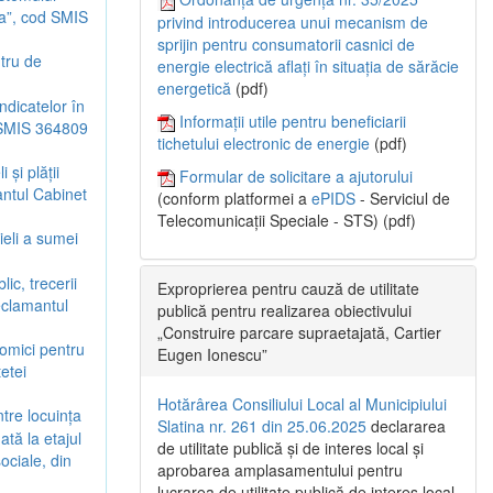
na”, cod SMIS
privind introducerea unui mecanism de
sprijin pentru consumatorii casnici de
tru de
energie electrică aflați în situația de sărăcie
energetică
(pdf)
ndicatelor în
Informații utile pentru beneficiarii
d SMIS 364809
tichetului electronic de energie
(pdf)
 și plății
Formular de solicitare a ajutorului
antul Cabinet
(conform platformei a
ePIDS
- Serviciul de
Telecomunicații Speciale - STS) (pdf)
ieli a sumei
ic, trecerii
Exproprierea pentru cauză de utilitate
reclamantul
publică pentru realizarea obiectivului
„Construire parcare supraetajată, Cartier
omici pentru
Eugen Ionescu”
etei
Hotărârea Consiliului Local al Municipiului
tre locuința
Slatina nr. 261 din 25.06.2025
declararea
ată la etajul
de utilitate publică și de interes local și
ociale, din
aprobarea amplasamentului pentru
lucrarea de utilitate publică de interes local