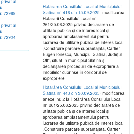
privat al
Hotărârea Consiliului Local al Municipiului
ul
Slatina nr. 416 din 15.09.2025
- modificarea
Nr. 72989
Hotărârii Consiliului Local nr.
261/25.06.2025 privind declararea de
privat al
utilitate publică și de interes local și
ul
aprobarea amplasamentului pentru
Nr. 72924
lucrarea de utilitate publică de interes local
„Construire parcare supraetajată, Cartier
Eugen Ionescu, Muncipiul Slatina, Județul
Olt”, situat în municipiul Slatina și
declanșarea procedurii de expropriere a
imobilelor cuprinse în coridorul de
expropriere
Hotărârea Consiliului Local al Municipiului
Slatina nr. 443 din 30.09.2025
- modificarea
anexei nr. 2 la Hotărârea Consiliului Local
nr. 261/25.06.2025 privind declararea de
utilitate publică şi de interes local şi
aprobarea amplasamentului pentru
lucrarea de utilitate publică de interes local
„Construire parcare supraetajată, Cartier