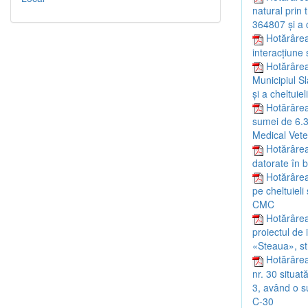
natural prin
364807 și a c
Hotărârea
interacțiune 
Hotărârea
Municipiul S
și a cheltuiel
Hotărârea 
sumei de 6.35
Medical Vete
Hotărârea
datorate în b
Hotărârea 
pe cheltuieli
CMC
Hotărârea
proiectul de 
«Steaua», str
Hotărârea
nr. 30 situat
3, având o su
C-30