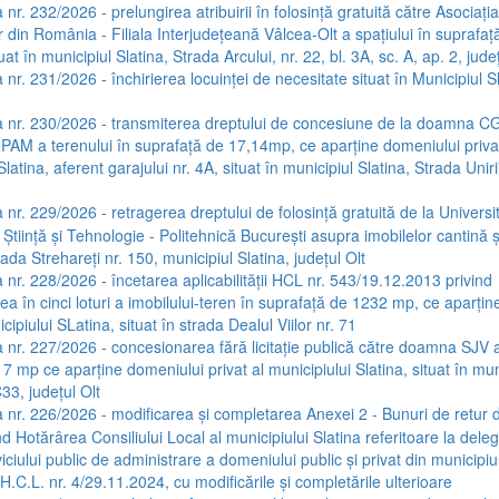
nr. 232/2026 - prelungirea atribuirii în folosință gratuită către Asociația
 din România - Filiala Interjudețeană Vâlcea-Olt a spațiului în suprafață
at în municipiul Slatina, Strada Arcului, nr. 22, bl. 3A, sc. A, ap. 2, județ
nr. 231/2026 - închirierea locuinței de necesitate situat în Municipiul S
 nr. 230/2026 - transmiterea dreptului de concesiune de la doamna CG
i PAM a terenului în suprafață de 17,14mp, ce aparține domeniului priva
Slatina, aferent garajului nr. 4A, situat în municipiul Slatina, Strada Unirii
 nr. 229/2026 - retragerea dreptului de folosință gratuită de la Universi
Știință și Tehnologie - Politehnică București asupra imobilelor cantină ș
rada Strehareți nr. 150, municipiul Slatina, județul Olt
 nr. 228/2026 - încetarea aplicabilității HCL nr. 543/19.12.2013 privind
 în cinci loturi a imobilului-teren în suprafață de 1232 mp, ce aparțin
icipiului SLatina, situat în strada Dealul Viilor nr. 71
 nr. 227/2026 - concesionarea fără licitație publică către doamna SJV a
7 mp ce aparține domeniului privat al municipiului Slatina, situat în mun
33, județul Olt
 nr. 226/2026 - modificarea și completarea Anexei 2 - Bunuri de retur d
ind Hotărârea Consiliului Local al municipiului Slatina referitoare la dele
viciului public de administrare a domeniului public și privat din municipiul
H.C.L. nr. 4/29.11.2024, cu modificările și completările ulterioare