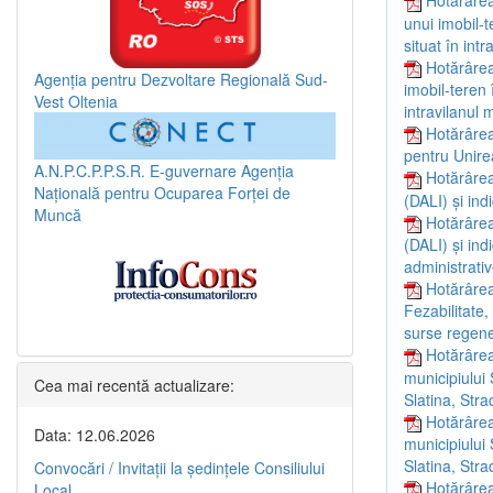
Hotărârea
unui imobil-t
situat în int
Hotărârea
Agenția pentru Dezvoltare Regională Sud-
imobil-teren 
Vest Oltenia
intravilanul 
Hotărârea
pentru Unirea
A.N.P.C.P.P.S.R.
E-guvernare
Agenția
Hotărârea
Națională pentru Ocuparea Forței de
(DALI) și in
Muncă
Hotărârea
(DALI) și ind
administrativ
Hotărârea
Fezabilitate,
surse regener
Hotărârea
municipiului 
Cea mai recentă actualizare:
Slatina, Stra
Hotărârea
Data: 12.06.2026
municipiului 
Slatina, Stra
Convocări / Invitaţii la şedinţele Consiliului
Hotărârea
Local