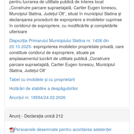
pentru lucrarea de utilitate publică de interes local
„Construire parcare supraetajată, Cartier Eugen Ionescu,
Muncipiul Slatina, Judeţul Olt”, situat în municipiul Slatina şi
declanşarea procedurii de expropriere a imobilelor cuprinse
în coridorul de expropriere, cu modificările şi completările
ulterioare
Dispoziția Primarului Municipiului Slatina nr. 1458 din
20.10.2025
- exproprierea imobilelor proprietate privată, care
constituie coridorul de expropriere, situate pe
amplasamentul lucrării de utilitate publică „Construire
parcare supraetajată, Cartier Eugen Ionescu, Municipiul
Slatina, Județul Olt”
Tabel cu imobilele și cu proprietarii
Hotărâri de stabilire a despăgubirilor
Anunțul nr. 18594/24.02.2026
Anunț - Declarația unică 212
Persoanele desemnate pentru acordarea asistenței