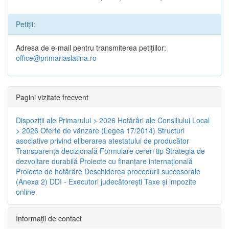
Petiții:
Adresa de e-mail pentru transmiterea petițiilor:
office@primariaslatina.ro
Pagini vizitate frecvent
Dispoziţii ale Primarului > 2026
Hotărâri ale Consiliului Local
> 2026
Oferte de vânzare (Legea 17/2014)
Structuri
asociative privind eliberarea atestatului de producător
Transparenţa decizională
Formulare cereri tip
Strategia de
dezvoltare durabilă
Proiecte cu finanţare internaţională
Proiecte de hotărâre
Deschiderea procedurii succesorale
(Anexa 2)
DDI - Executori judecătorești
Taxe şi impozite
online
Informaţii de contact