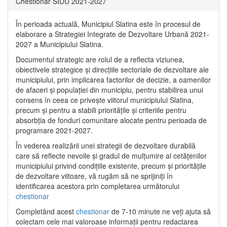
Chestionar SIDU 2021-2027
În perioada actuală, Municipiul Slatina este în procesul de
elaborare a Strategiei Integrate de Dezvoltare Urbană 2021‐
2027 a Municipiului Slatina.
Documentul strategic are rolul de a reflecta viziunea,
obiectivele strategice și direcțiile sectoriale de dezvoltare ale
municipiului, prin implicarea factorilor de decizie, a oamenilor
de afaceri și populației din municipiu, pentru stabilirea unui
consens în ceea ce privește viitorul municipiului Slatina,
precum și pentru a stabili prioritățile și criteriile pentru
absorbția de fonduri comunitare alocate pentru perioada de
programare 2021-2027.
În vederea realizării unei strategii de dezvoltare durabilă
care să reflecte nevoile și gradul de mulțumire al cetățenilor
municipiului privind condițiile existente, precum și prioritățile
de dezvoltare viitoare, vă rugăm să ne sprijiniți în
identificarea acestora prin completarea următorului
chestionar
Completând acest
chestionar
de 7-10 minute ne veți ajuta să
colectam cele mai valoroase informații pentru redactarea