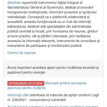
deschise
reprezintă instrumentul digital integrat al
Secretariatului General al Guvernului, dedicat promovării
transparenței instituționale, informării proactive și sprijinului
metodologic. Concepută ca o platformă colaborativă și
accesibilă, aceasta funcționează ca un hub de referință
bidirecțional, destinat atât specialiștilor din administrația
publică centrală și locală, prin furnizarea de resurse, ghiduri
și bune practici, cât și părților interesate, prin facilitarea
accesului la informații relevante, instrumente de consultare și
mecanisme de participare și monitorizare publică.
Centrul de resurse
Anunț important acordare ajutor pentru încălzirea locuinței și
supliment pentru energie
Informare privind acordarea
ACTUALIZARE (23.12.2025)
ajutorului pentru încălzire
Informații utile
referitoare la măsurile de sprijin conform Legii
nr. 226/2021 - consumatorul vulnerabil
Anunț privind acordarea ajutorului pentru încălzirea locuinței