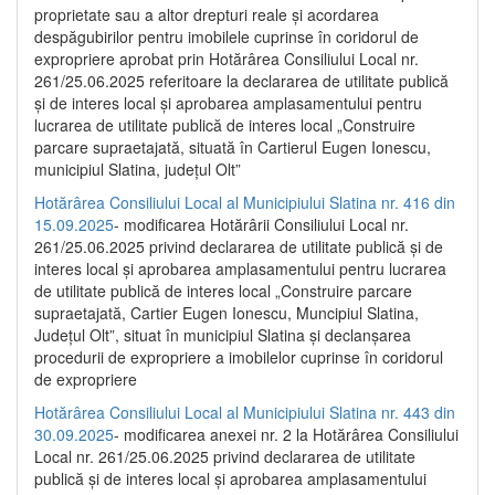
proprietate sau a altor drepturi reale și acordarea
despăgubirilor pentru imobilele cuprinse în coridorul de
expropriere aprobat prin Hotărârea Consiliului Local nr.
261/25.06.2025 referitoare la declararea de utilitate publică
și de interes local și aprobarea amplasamentului pentru
lucrarea de utilitate publică de interes local „Construire
parcare supraetajată, situată în Cartierul Eugen Ionescu,
municipiul Slatina, județul Olt”
Hotărârea Consiliului Local al Municipiului Slatina nr. 416 din
15.09.2025
- modificarea Hotărârii Consiliului Local nr.
261/25.06.2025 privind declararea de utilitate publică și de
interes local și aprobarea amplasamentului pentru lucrarea
de utilitate publică de interes local „Construire parcare
supraetajată, Cartier Eugen Ionescu, Muncipiul Slatina,
Județul Olt”, situat în municipiul Slatina și declanșarea
procedurii de expropriere a imobilelor cuprinse în coridorul
de expropriere
Hotărârea Consiliului Local al Municipiului Slatina nr. 443 din
30.09.2025
- modificarea anexei nr. 2 la Hotărârea Consiliului
Local nr. 261/25.06.2025 privind declararea de utilitate
publică şi de interes local şi aprobarea amplasamentului