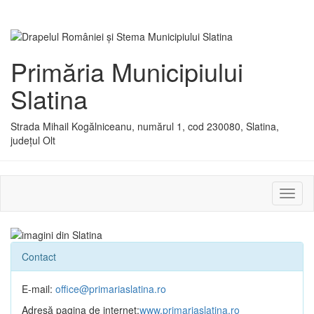
Primăria Municipiului
Slatina
Strada Mihail Kogălniceanu, numărul 1, cod 230080, Slatina,
județul Olt
Activ
sau
dezac
meniu
Contact
E-mail:
office@primariaslatina.ro
Adresă pagina de internet:
www.primariaslatina.ro