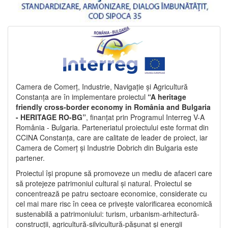
Camera de Comerț, Industrie, Navigație și Agricultură
Constanța are în implementare proiectul
“A heritage
friendly cross-border economy in România and Bulgaria
- HERITAGE RO-BG”
, finanțat prin Programul Interreg V-A
România - Bulgaria. Parteneriatul proiectului este format din
CCINA Constanța, care are calitate de leader de proiect, iar
Camera de Comerț și Industrie Dobrich din Bulgaria este
partener.
Proiectul își propune să promoveze un mediu de afaceri care
să protejeze patrimoniul cultural și natural. Proiectul se
concentrează pe patru sectoare economice, considerate cu
cel mai mare risc în ceea ce privește valorificarea economică
sustenabilă a patrimoniului: turism, urbanism-arhitectură-
construcții, agricultură-silvicultură-pășunat și energii