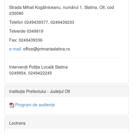
Strada Mihail Kogălniceanu, numărul 1, Slatina, Olt, cod
230080
Telefon 0249439377, 0249439233
Telverde 0349919
Fax: 0249439336
e-mail:
office@primariaslatina.ro
Intervenții Poliția Locală Slatina
0249954, 0249422245
Instituția Prefectului - Județul Olt
Program de audiențe
Loctrans