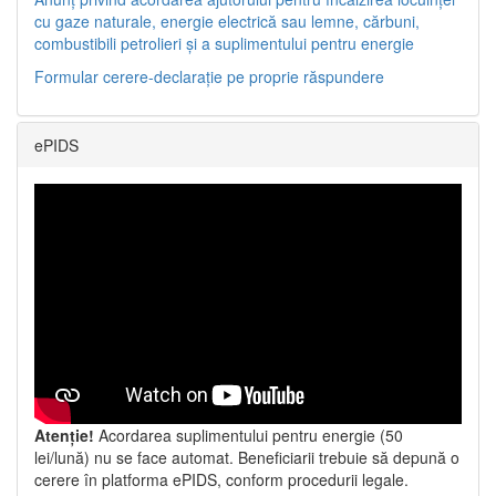
cu gaze naturale, energie electrică sau lemne, cărbuni,
combustibili petrolieri și a suplimentului pentru energie
Formular cerere-declarație pe proprie răspundere
ePIDS
Atenție!
Acordarea suplimentului pentru energie (50
lei/lună) nu se face automat. Beneficiarii trebuie să depună o
cerere în platforma ePIDS, conform procedurii legale.