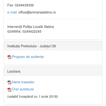
Fax: 0249439336
e-mail:
office@primariaslatina.ro
Intervenții Poliția Locală Slatina
0249954, 0249422245
Instituția Prefectului - Județul Olt
Program de audiențe
Loctrans
Harta traseelor
Orar autobuze
(valabil începând cu 1 iunie 2018)