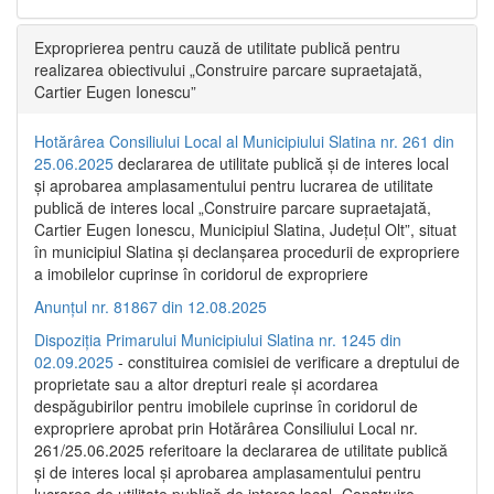
Exproprierea pentru cauză de utilitate publică pentru
realizarea obiectivului „Construire parcare supraetajată,
Cartier Eugen Ionescu”
Hotărârea Consiliului Local al Municipiului Slatina nr. 261 din
25.06.2025
declararea de utilitate publică și de interes local
și aprobarea amplasamentului pentru lucrarea de utilitate
publică de interes local „Construire parcare supraetajată,
Cartier Eugen Ionescu, Municipiul Slatina, Județul Olt”, situat
în municipiul Slatina și declanșarea procedurii de expropriere
a imobilelor cuprinse în coridorul de expropriere
Anunțul nr. 81867 din 12.08.2025
Dispoziția Primarului Municipiului Slatina nr. 1245 din
02.09.2025
- constituirea comisiei de verificare a dreptului de
proprietate sau a altor drepturi reale și acordarea
despăgubirilor pentru imobilele cuprinse în coridorul de
expropriere aprobat prin Hotărârea Consiliului Local nr.
261/25.06.2025 referitoare la declararea de utilitate publică
și de interes local și aprobarea amplasamentului pentru
lucrarea de utilitate publică de interes local „Construire