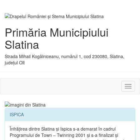
Primăria Municipiului
Slatina
Strada Mihail Kogălniceanu, numărul 1, cod 230080, Slatina,
județul Olt
Activ
sau
dezac
meniu
ISPICA
Înfrăţirea dintre Slatina şi Ispica s-a demarat în cadrul
Programului de Town – Twinning 2001 şi s-a finalizat şi