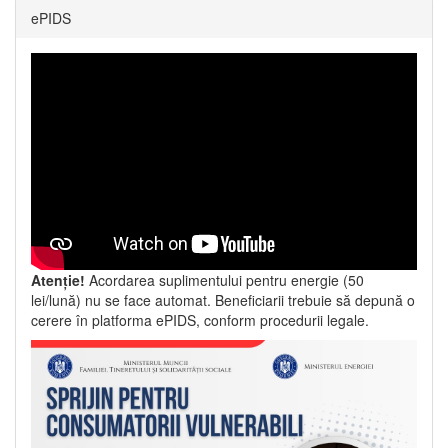
ePIDS
Atenție!
Acordarea suplimentului pentru energie (50
lei/lună) nu se face automat. Beneficiarii trebuie să depună o
cerere în platforma ePIDS, conform procedurii legale.