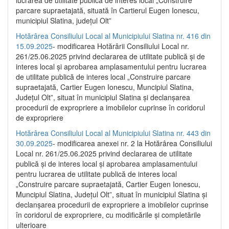
parcare supraetajată, situată în Cartierul Eugen Ionescu,
municipiul Slatina, județul Olt”
Hotărârea Consiliului Local al Municipiului Slatina nr. 416 din
15.09.2025
- modificarea Hotărârii Consiliului Local nr.
261/25.06.2025 privind declararea de utilitate publică și de
interes local și aprobarea amplasamentului pentru lucrarea
de utilitate publică de interes local „Construire parcare
supraetajată, Cartier Eugen Ionescu, Muncipiul Slatina,
Județul Olt”, situat în municipiul Slatina și declanșarea
procedurii de expropriere a imobilelor cuprinse în coridorul
de expropriere
Hotărârea Consiliului Local al Municipiului Slatina nr. 443 din
30.09.2025
- modificarea anexei nr. 2 la Hotărârea Consiliului
Local nr. 261/25.06.2025 privind declararea de utilitate
publică şi de interes local şi aprobarea amplasamentului
pentru lucrarea de utilitate publică de interes local
„Construire parcare supraetajată, Cartier Eugen Ionescu,
Muncipiul Slatina, Judeţul Olt”, situat în municipiul Slatina şi
declanşarea procedurii de expropriere a imobilelor cuprinse
în coridorul de expropriere, cu modificările şi completările
ulterioare