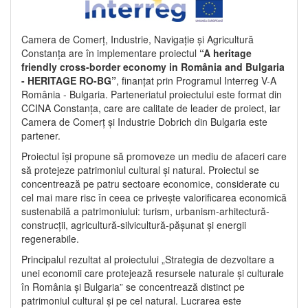
Camera de Comerț, Industrie, Navigație și Agricultură
Constanța are în implementare proiectul
“A heritage
friendly cross-border economy in România and Bulgaria
- HERITAGE RO-BG”
, finanțat prin Programul Interreg V-A
România - Bulgaria. Parteneriatul proiectului este format din
CCINA Constanța, care are calitate de leader de proiect, iar
Camera de Comerț și Industrie Dobrich din Bulgaria este
partener.
Proiectul își propune să promoveze un mediu de afaceri care
să protejeze patrimoniul cultural și natural. Proiectul se
concentrează pe patru sectoare economice, considerate cu
cel mai mare risc în ceea ce privește valorificarea economică
sustenabilă a patrimoniului: turism, urbanism-arhitectură-
construcții, agricultură-silvicultură-pășunat și energii
regenerabile.
Principalul rezultat al proiectului „Strategia de dezvoltare a
unei economii care protejează resursele naturale și culturale
în România și Bulgaria” se concentrează distinct pe
patrimoniul cultural și pe cel natural. Lucrarea este