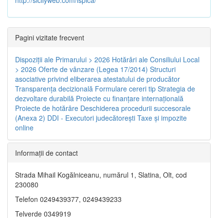
Pagini vizitate frecvent
Dispoziţii ale Primarului > 2026
Hotărâri ale Consiliului Local
> 2026
Oferte de vânzare (Legea 17/2014)
Structuri
asociative privind eliberarea atestatului de producător
Transparenţa decizională
Formulare cereri tip
Strategia de
dezvoltare durabilă
Proiecte cu finanţare internaţională
Proiecte de hotărâre
Deschiderea procedurii succesorale
(Anexa 2)
DDI - Executori judecătorești
Taxe şi impozite
online
Informaţii de contact
Strada Mihail Kogălniceanu, numărul 1, Slatina, Olt, cod
230080
Telefon 0249439377, 0249439233
Telverde 0349919