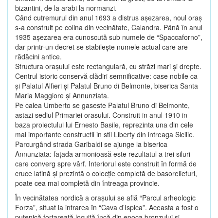
bizantini, de la arabi la normanzi.
Când cutremurul din anul 1693 a distrus aşezarea, noul oraş
s-a construit pe colina din vecinătate, Calandra. Până în anul
1935 aşezarea era cunoscută sub numele de “Spaccaforno”,
dar printr-un decret se stabileşte numele actual care are
rădăcini antice.
Structura oraşului este rectangulară, cu străzi mari şi drepte.
Centrul istoric conservă clădiri semnificative: case nobile ca
şi Palatul Alfieri şi Palatul Bruno di Belmonte, biserica Santa
Maria Maggiore şi Annunziata.
Pe calea Umberto se gaseste Palatul Bruno di Belmonte,
astazi sediul Primariei orasului. Construit in anul 1910 in
baza proiectului lui Ernesto Basile, reprezinta una din cele
mai importante constructii in stil Liberty din intreaga Sicilie.
Parcurgând strada Garibaldi se ajunge la biserica
Annunziata: faţada armonioasă este rezultatul a trei siluri
care converg spre vârf. Interiorul este construit în formă de
cruce latină şi prezintă o colecţie completă de basoreliefuri,
poate cea mai completă din întreaga provincie.
În vecinătatea nordică a oraşului se află “Parcul arheologic
Forza”, situat la intrarea în “Cava d’Ispica”. Aceasta a fost o
putenică fortareaţă locuită încă din epoca bronzului şi