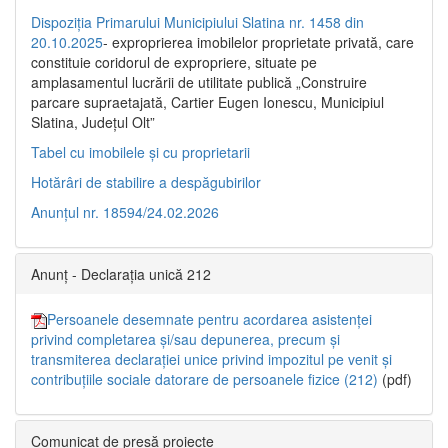
Dispoziția Primarului Municipiului Slatina nr. 1458 din
20.10.2025
- exproprierea imobilelor proprietate privată, care
constituie coridorul de expropriere, situate pe
amplasamentul lucrării de utilitate publică „Construire
parcare supraetajată, Cartier Eugen Ionescu, Municipiul
Slatina, Județul Olt”
Tabel cu imobilele și cu proprietarii
Hotărâri de stabilire a despăgubirilor
Anunțul nr. 18594/24.02.2026
Anunț - Declarația unică 212
Persoanele desemnate pentru acordarea asistenței
privind completarea și/sau depunerea, precum și
transmiterea declarației unice privind impozitul pe venit și
contribuțiile sociale datorare de persoanele fizice (212)
(pdf)
Comunicat de presă proiecte