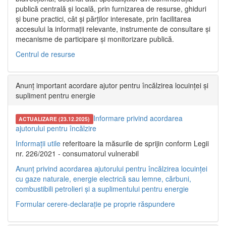
publică centrală și locală, prin furnizarea de resurse, ghiduri
și bune practici, cât și părților interesate, prin facilitarea
accesului la informații relevante, instrumente de consultare și
mecanisme de participare și monitorizare publică.
Centrul de resurse
Anunț important acordare ajutor pentru încălzirea locuinței și
supliment pentru energie
Informare privind acordarea
ACTUALIZARE (23.12.2025)
ajutorului pentru încălzire
Informații utile
referitoare la măsurile de sprijin conform Legii
nr. 226/2021 - consumatorul vulnerabil
Anunț privind acordarea ajutorului pentru încălzirea locuinței
cu gaze naturale, energie electrică sau lemne, cărbuni,
combustibili petrolieri și a suplimentului pentru energie
Formular cerere-declarație pe proprie răspundere