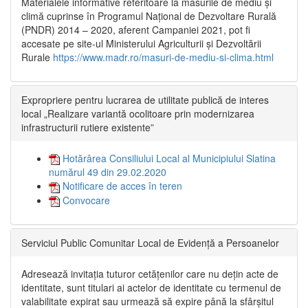
Materialele informative referitoare la măsurile de mediu și
climă cuprinse în Programul Național de Dezvoltare Rurală
(PNDR) 2014 – 2020, aferent Campaniei 2021, pot fi
accesate pe site-ul Ministerului Agriculturii și Dezvoltării
Rurale
https://www.madr.ro/masuri-de-mediu-si-clima.html
Expropriere pentru lucrarea de utilitate publică de interes
local „Realizare variantă ocolitoare prin modernizarea
infrastructurii rutiere existente”
Hotărârea Consiliului Local al Municipiului Slatina
numărul 49 din 29.02.2020
Notificare de acces în teren
Convocare
Serviciul Public Comunitar Local de Evidență a Persoanelor
Adresează invitația tuturor cetățenilor care nu dețin acte de
identitate, sunt titulari ai actelor de identitate cu termenul de
valabilitate expirat sau urmează să expire până la sfârșitul