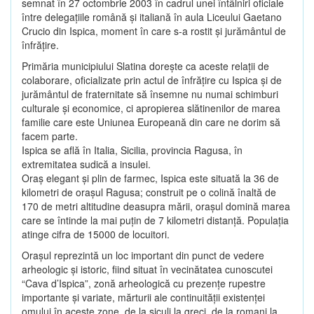
semnat în 27 octombrie 2003 în cadrul unei întâlniri oficiale
între delegaţiile română şi italiană în aula Liceului Gaetano
Crucio din Ispica, moment în care s-a rostit şi jurământul de
înfrăţire.
Primăria municipiului Slatina doreşte ca aceste relaţii de
colaborare, oficializate prin actul de înfrăţire cu Ispica şi de
jurământul de fraternitate să însemne nu numai schimburi
culturale şi economice, ci apropierea slătinenilor de marea
familie care este Uniunea Europeană din care ne dorim să
facem parte.
Ispica se află în Italia, Sicilia, provincia Ragusa, în
extremitatea sudică a insulei.
Oraş elegant şi plin de farmec, Ispica este situată la 36 de
kilometri de oraşul Ragusa; construit pe o colină înaltă de
170 de metri altitudine deasupra mării, oraşul domină marea
care se întinde la mai puţin de 7 kilometri distanţă. Populaţia
atinge cifra de 15000 de locuitori.
Oraşul reprezintă un loc important din punct de vedere
arheologic şi istoric, fiind situat în vecinătatea cunoscutei
“Cava d’Ispica”, zonă arheologică cu prezenţe rupestre
importante şi variate, mărturii ale continuităţii existenţei
omului în aceste zone, de la siculi la greci, de la romani la