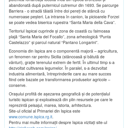
abandonată după puternicul cutremur din 1693. Se parcurge
Barriera - o stradă tăiată între doi pereţi de stâncă cu
numeroase peşteri. La intrarea în canion, la picioarele Forzei
se poate vedea biserica rupestra “Santa Maria della Cava”.
Teritoriul Ispicai cuprinde şi zona de coastă cu faimoasa
plajă “Santa Maria del Focallo”, zona arheologică “Punta
Castelazzo” şi parcul natural “Pantano Longarini”.
Economia din Ispica are o componentă majoră – agricultura,
un fenomen rar pentru Sicilia (stâncoasă şi bătută de
vânturi), graţie terenului extrem de fertil. În ultimul timp s-a
dezvoltat cultivarea legumelor. În paralel, s-a dezvoltat
industria alimentară, întreprinderile care au mare succes
fiind cele bazate pe transformarea produselor agricole –
conserve.
Oraşului profită de aşezarea geografică şi de potenţialul
turistic ispican şi exploatează din plin resursele pe care le
reprezintă peisajul, marea, istoria, arhitectura.
Site-ul oficial al Primariei din Ispica este
www.comune.ispica.rg.it
.
Pentru mai multe informaţii despre Ispica vizitaţi site-ul
http://sicilyweb.com/ispica/