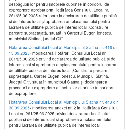
despăgubirilor pentru imobilele cuprinse în coridorul de
expropriere aprobat prin Hotărârea Consiliului Local nr.
261/25.06.2025 referitoare la declararea de utilitate publică
și de interes local și aprobarea amplasamentului pentru
lucrarea de utilitate publică de interes local „Construire
parcare supraetajată, situată în Cartierul Eugen Ionescu,
municipiul Slatina, județul Olt”
Hotărârea Consiliului Local al Municipiului Slatina nr. 416 din
15.09.2025
- modificarea Hotărârii Consiliului Local nr.
261/25.06.2025 privind declararea de utilitate publică și de
interes local și aprobarea amplasamentului pentru lucrarea
de utilitate publică de interes local „Construire parcare
supraetajată, Cartier Eugen Ionescu, Muncipiul Slatina,
Județul Olt”, situat în municipiul Slatina și declanșarea
procedurii de expropriere a imobilelor cuprinse în coridorul
de expropriere
Hotărârea Consiliului Local al Municipiului Slatina nr. 443 din
30.09.2025
- modificarea anexei nr. 2 la Hotărârea Consiliului
Local nr. 261/25.06.2025 privind declararea de utilitate
publică şi de interes local şi aprobarea amplasamentului
pentru lucrarea de utilitate publică de interes local