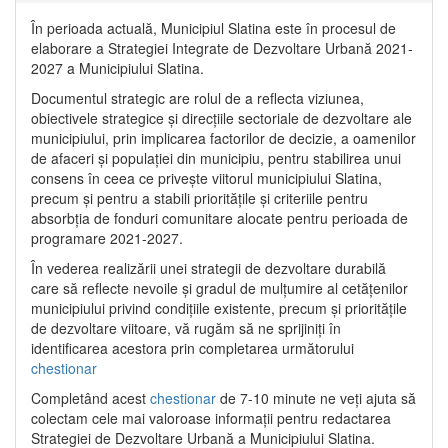
În perioada actuală, Municipiul Slatina este în procesul de
elaborare a Strategiei Integrate de Dezvoltare Urbană 2021‐
2027 a Municipiului Slatina.
Documentul strategic are rolul de a reflecta viziunea,
obiectivele strategice și direcțiile sectoriale de dezvoltare ale
municipiului, prin implicarea factorilor de decizie, a oamenilor
de afaceri și populației din municipiu, pentru stabilirea unui
consens în ceea ce privește viitorul municipiului Slatina,
precum și pentru a stabili prioritățile și criteriile pentru
absorbția de fonduri comunitare alocate pentru perioada de
programare 2021-2027.
În vederea realizării unei strategii de dezvoltare durabilă
care să reflecte nevoile și gradul de mulțumire al cetățenilor
municipiului privind condițiile existente, precum și prioritățile
de dezvoltare viitoare, vă rugăm să ne sprijiniți în
identificarea acestora prin completarea următorului
chestionar
Completând acest
chestionar
de 7-10 minute ne veți ajuta să
colectam cele mai valoroase informații pentru redactarea
Strategiei de Dezvoltare Urbană a Municipiului Slatina.