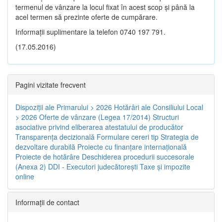
termenul de vânzare la locul fixat în acest scop și până la
acel termen să prezinte oferte de cumpărare.
Informații suplimentare la telefon 0740 197 791.
(17.05.2016)
Pagini vizitate frecvent
Dispoziţii ale Primarului > 2026
Hotărâri ale Consiliului Local
> 2026
Oferte de vânzare (Legea 17/2014)
Structuri
asociative privind eliberarea atestatului de producător
Transparenţa decizională
Formulare cereri tip
Strategia de
dezvoltare durabilă
Proiecte cu finanţare internaţională
Proiecte de hotărâre
Deschiderea procedurii succesorale
(Anexa 2)
DDI - Executori judecătorești
Taxe şi impozite
online
Informaţii de contact