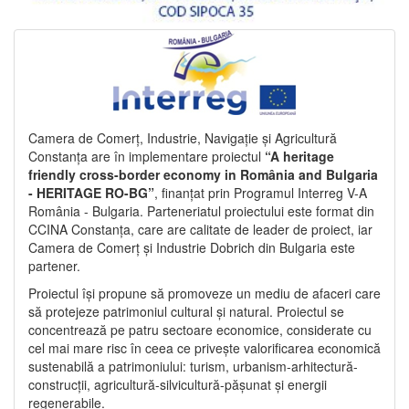
Camera de Comerț, Industrie, Navigație și Agricultură
Constanța are în implementare proiectul
“A heritage
friendly cross-border economy in România and Bulgaria
- HERITAGE RO-BG”
, finanțat prin Programul Interreg V-A
România - Bulgaria. Parteneriatul proiectului este format din
CCINA Constanța, care are calitate de leader de proiect, iar
Camera de Comerț și Industrie Dobrich din Bulgaria este
partener.
Proiectul își propune să promoveze un mediu de afaceri care
să protejeze patrimoniul cultural și natural. Proiectul se
concentrează pe patru sectoare economice, considerate cu
cel mai mare risc în ceea ce privește valorificarea economică
sustenabilă a patrimoniului: turism, urbanism-arhitectură-
construcții, agricultură-silvicultură-pășunat și energii
regenerabile.