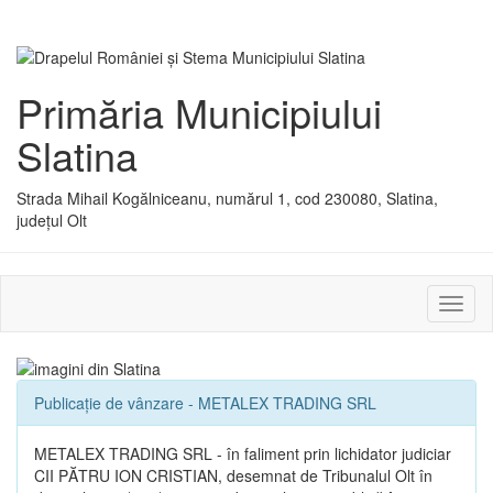
Primăria Municipiului
Slatina
Strada Mihail Kogălniceanu, numărul 1, cod 230080, Slatina,
județul Olt
Activ
sau
dezac
meniu
Publicație de vânzare - METALEX TRADING SRL
METALEX TRADING SRL - în faliment prin lichidator judiciar
CII PĂTRU ION CRISTIAN, desemnat de Tribunalul Olt în