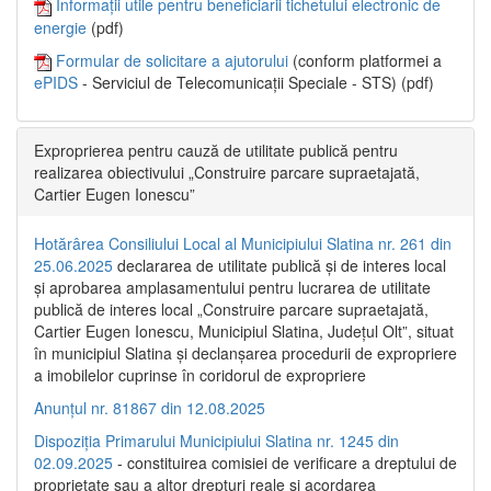
Informații utile pentru beneficiarii tichetului electronic de
energie
(pdf)
Formular de solicitare a ajutorului
(conform platformei a
ePIDS
- Serviciul de Telecomunicații Speciale - STS) (pdf)
Exproprierea pentru cauză de utilitate publică pentru
realizarea obiectivului „Construire parcare supraetajată,
Cartier Eugen Ionescu”
Hotărârea Consiliului Local al Municipiului Slatina nr. 261 din
25.06.2025
declararea de utilitate publică și de interes local
și aprobarea amplasamentului pentru lucrarea de utilitate
publică de interes local „Construire parcare supraetajată,
Cartier Eugen Ionescu, Municipiul Slatina, Județul Olt”, situat
în municipiul Slatina și declanșarea procedurii de expropriere
a imobilelor cuprinse în coridorul de expropriere
Anunțul nr. 81867 din 12.08.2025
Dispoziția Primarului Municipiului Slatina nr. 1245 din
02.09.2025
- constituirea comisiei de verificare a dreptului de
proprietate sau a altor drepturi reale și acordarea