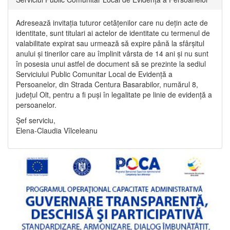
Adresează invitația tuturor cetățenilor care nu dețin acte de
identitate, sunt titulari ai actelor de identitate cu termenul de
valabilitate expirat sau urmează să expire până la sfârșitul
anului și tinerilor care au împlinit vârsta de 14 ani și nu sunt
în posesia unui astfel de document să se prezinte la sediul
Serviciului Public Comunitar Local de Evidență a
Persoanelor, din Strada Centura Basarabilor, numărul 8,
județul Olt, pentru a fi puși în legalitate pe linie de evidență a
persoanelor.
Șef serviciu,
Elena-Claudia Vîlceleanu