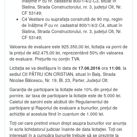
înălțime P cu nr. cadastral 800/1/4/2-C3, situat în
Slatina, Strada Constructorului, nr. 3, județul Olt, Nr.
CF 53149;
C4 Vestiare cu suprafața construită de 90 mp, regim
de înălțime P cu nr. cadastral 800/1/4/2-C4, situat în
Slatina, Strada Constructorului, nr. 3, județul Olt, Nr.
CF 53149;
Valoarea de evaluare este 925.350,00 lei, licitația va porni de
la prețul de 462.475,00 lei, reprezentând 50% din valoarea
de evaluare. Prețurile nu conțin TVA.
Licitația se va desfășura în data de
17.06.2016
ora
11:00
, la
sediul CII PĂTRU ION CRISTIAN, situat în Balș, Strada
Nicolae Bălcescu, Nr. 19, Bl. 23, Parter, Județul Olt.
Garanția de participare la licitație este 10% din prețul de
pornire, iar taxa de participare la licitație este de 5.000 lei.
Caietul de sarcini este alcătuit din Regulamentul de
participare și Raportul de evaluare a bunurilor, prețul de
achiziție al acestuia fiind în cuantum de 1.000 lei.
Toți cei care pretind vreun drept asupra bunurilor vor anunța
în scris lichidatorul judiciar înainte de data licitației. Toți cei
interesați în a cumpăra bunurile trebuie să se prezinte la