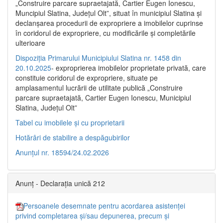
„Construire parcare supraetajată, Cartier Eugen Ionescu,
Muncipiul Slatina, Judeţul Olt”, situat în municipiul Slatina şi
declanşarea procedurii de expropriere a imobilelor cuprinse
în coridorul de expropriere, cu modificările şi completările
ulterioare
Dispoziția Primarului Municipiului Slatina nr. 1458 din
20.10.2025
- exproprierea imobilelor proprietate privată, care
constituie coridorul de expropriere, situate pe
amplasamentul lucrării de utilitate publică „Construire
parcare supraetajată, Cartier Eugen Ionescu, Municipiul
Slatina, Județul Olt”
Tabel cu imobilele și cu proprietarii
Hotărâri de stabilire a despăgubirilor
Anunțul nr. 18594/24.02.2026
Anunț - Declarația unică 212
Persoanele desemnate pentru acordarea asistenței
privind completarea și/sau depunerea, precum și