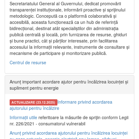
Secretariatului General al Guvernului, dedicat promovării
transparenței instituționale, informării proactive și sprijinului
metodologic. Concepută ca o platformă colaborativă și
accesibilă, aceasta funcționează ca un hub de referință
bidirecțional, destinat atât specialiștilor din administrația
publică centrală și locală, prin furnizarea de resurse, ghiduri
și bune practici, cât și părților interesate, prin facilitarea
accesului la informații relevante, instrumente de consultare și
mecanisme de participare și monitorizare publică.
Centrul de resurse
Anunț important acordare ajutor pentru încălzirea locuinței și
supliment pentru energie
Informare privind acordarea
ACTUALIZARE (23.12.2025)
ajutorului pentru încălzire
Informații utile
referitoare la măsurile de sprijin conform Legii
nr. 226/2021 - consumatorul vulnerabil
Anunț privind acordarea ajutorului pentru încălzirea locuinței
cu gaze naturale, energie electrică sau lemne, cărbuni,