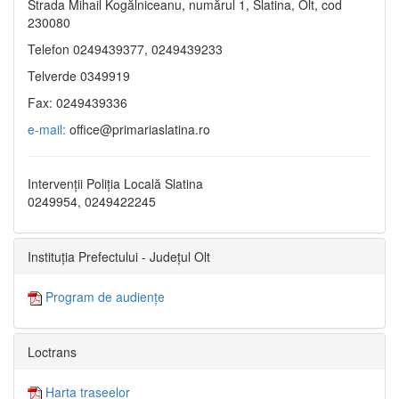
Strada Mihail Kogălniceanu, numărul 1, Slatina, Olt, cod
230080
Telefon 0249439377, 0249439233
Telverde 0349919
Fax: 0249439336
e-mail:
office@primariaslatina.ro
Intervenții Poliția Locală Slatina
0249954, 0249422245
Instituția Prefectului - Județul Olt
Program de audiențe
Loctrans
Harta traseelor