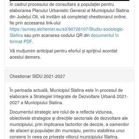
În cadrul procesului de consultare a populaţiei pentru
elaborarea Planului Urbanistic General al Municipiului Slatina
din Județul Olt, vă invităm să completați chestionarul online,
fie prin accesarea link-ului
https://survey.alchemer.eu/s3/90726107/Studiu-sociologic-
Slatina
sau prin scanarea codului QR din
documentul în
format PDF
.
Vă mulţumim anticipat pentru efortul şi sprijinul acordat
acestui demers.
Chestionar SIDU 2021-2027
În perioada actuală, Municipiul Slatina este în procesul de
elaborare a Strategiei Integrate de Dezvoltare Urbană 2021‐
2027 a Municipiului Slatina.
Documentul strategic are rolul de a reflecta viziunea,
obiectivele strategice și direcțiile sectoriale de dezvoltare ale
municipiului, prin implicarea factorilor de decizie, a oamenilor
de afaceri și populației din municipiu, pentru stabilirea unui
consens în ceea ce privește viitorul municipiului Slatina,