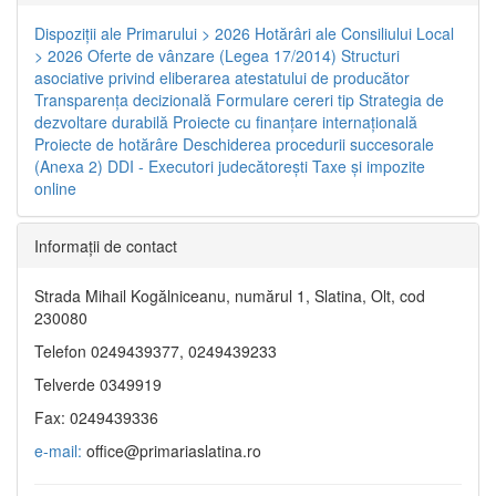
Dispoziţii ale Primarului > 2026
Hotărâri ale Consiliului Local
> 2026
Oferte de vânzare (Legea 17/2014)
Structuri
asociative privind eliberarea atestatului de producător
Transparenţa decizională
Formulare cereri tip
Strategia de
dezvoltare durabilă
Proiecte cu finanţare internaţională
Proiecte de hotărâre
Deschiderea procedurii succesorale
(Anexa 2)
DDI - Executori judecătorești
Taxe şi impozite
online
Informaţii de contact
Strada Mihail Kogălniceanu, numărul 1, Slatina, Olt, cod
230080
Telefon 0249439377, 0249439233
Telverde 0349919
Fax: 0249439336
e-mail:
office@primariaslatina.ro