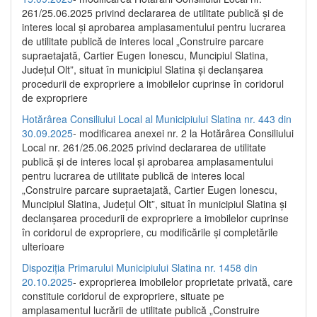
261/25.06.2025 privind declararea de utilitate publică și de
interes local și aprobarea amplasamentului pentru lucrarea
de utilitate publică de interes local „Construire parcare
supraetajată, Cartier Eugen Ionescu, Muncipiul Slatina,
Județul Olt”, situat în municipiul Slatina și declanșarea
procedurii de expropriere a imobilelor cuprinse în coridorul
de expropriere
Hotărârea Consiliului Local al Municipiului Slatina nr. 443 din
30.09.2025
- modificarea anexei nr. 2 la Hotărârea Consiliului
Local nr. 261/25.06.2025 privind declararea de utilitate
publică şi de interes local şi aprobarea amplasamentului
pentru lucrarea de utilitate publică de interes local
„Construire parcare supraetajată, Cartier Eugen Ionescu,
Muncipiul Slatina, Judeţul Olt”, situat în municipiul Slatina şi
declanşarea procedurii de expropriere a imobilelor cuprinse
în coridorul de expropriere, cu modificările şi completările
ulterioare
Dispoziția Primarului Municipiului Slatina nr. 1458 din
20.10.2025
- exproprierea imobilelor proprietate privată, care
constituie coridorul de expropriere, situate pe
amplasamentul lucrării de utilitate publică „Construire