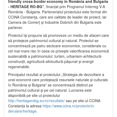
friendly cross-border economy in România and Bulgaria
- HERITAGE RO-BG”
, finanțat prin Programul Interreg V-A
România - Bulgaria. Parteneriatul proiectului este format din
CCINA Constanța, care are calitate de leader de proiect, iar
Camera de Comerț și Industrie Dobrich din Bulgaria este
partener.
Proiectul își propune să promoveze un mediu de afaceri care
să protejeze patrimoniul cultural și natural. Proiectul se
concentrează pe patru sectoare economice, considerate cu
cel mai mare risc în ceea ce privește valorificarea economică
sustenabilă a patrimoniului: turism, urbanism-arhitectură-
construcții, agricultură-silvicultură-pășunat și energii
regenerabile.
Principalul rezultat al proiectului „Strategia de dezvoltare a
unei economii care protejează resursele naturale și culturale
în România și Bulgaria” se concentrează distinct pe
patrimoniul cultural și pe cel natural. Lucrarea este
disponibilă pe site-ul proiectului
http://heritagerobg.eu/ro/rezultate/
sau pe site-ul CCINA
Constanța la adresa
https://www.ccina.ro/proiecte/in-
derulare/heritage
.