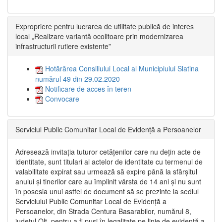
Expropriere pentru lucrarea de utilitate publică de interes
local „Realizare variantă ocolitoare prin modernizarea
infrastructurii rutiere existente”
Hotărârea Consiliului Local al Municipiului Slatina
numărul 49 din 29.02.2020
Notificare de acces în teren
Convocare
Serviciul Public Comunitar Local de Evidență a Persoanelor
Adresează invitația tuturor cetățenilor care nu dețin acte de
identitate, sunt titulari ai actelor de identitate cu termenul de
valabilitate expirat sau urmează să expire până la sfârșitul
anului și tinerilor care au împlinit vârsta de 14 ani și nu sunt
în posesia unui astfel de document să se prezinte la sediul
Serviciului Public Comunitar Local de Evidență a
Persoanelor, din Strada Centura Basarabilor, numărul 8,
județul Olt, pentru a fi puși în legalitate pe linie de evidență a