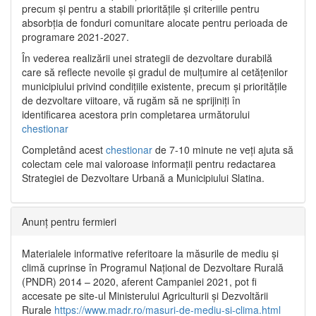
precum și pentru a stabili prioritățile și criteriile pentru
absorbția de fonduri comunitare alocate pentru perioada de
programare 2021-2027.
În vederea realizării unei strategii de dezvoltare durabilă
care să reflecte nevoile și gradul de mulțumire al cetățenilor
municipiului privind condițiile existente, precum și prioritățile
de dezvoltare viitoare, vă rugăm să ne sprijiniți în
identificarea acestora prin completarea următorului
chestionar
Completând acest
chestionar
de 7-10 minute ne veți ajuta să
colectam cele mai valoroase informații pentru redactarea
Strategiei de Dezvoltare Urbană a Municipiului Slatina.
Anunț pentru fermieri
Materialele informative referitoare la măsurile de mediu și
climă cuprinse în Programul Național de Dezvoltare Rurală
(PNDR) 2014 – 2020, aferent Campaniei 2021, pot fi
accesate pe site-ul Ministerului Agriculturii și Dezvoltării
Rurale
https://www.madr.ro/masuri-de-mediu-si-clima.html