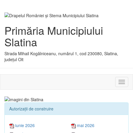
Primăria Municipiului
Slatina
Strada Mihail Kogălniceanu, numărul 1, cod 230080, Slatina,
județul Olt
Activ
sau
dezac
meniu
Autorizaţii de construire
iunie 2026
mai 2026