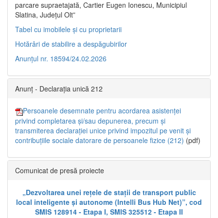
parcare supraetajată, Cartier Eugen Ionescu, Municipiul
Slatina, Județul Olt”
Tabel cu imobilele și cu proprietarii
Hotărâri de stabilire a despăgubirilor
Anunțul nr. 18594/24.02.2026
Anunț - Declarația unică 212
Persoanele desemnate pentru acordarea asistenței
privind completarea și/sau depunerea, precum și
transmiterea declarației unice privind impozitul pe venit și
contribuțiile sociale datorare de persoanele fizice (212)
(pdf)
Comunicat de presă proiecte
„Dezvoltarea unei rețele de stații de transport public
local inteligente și autonome (Intelli Bus Hub Net)”, cod
SMIS 128914 - Etapa I, SMIS 325512 - Etapa II