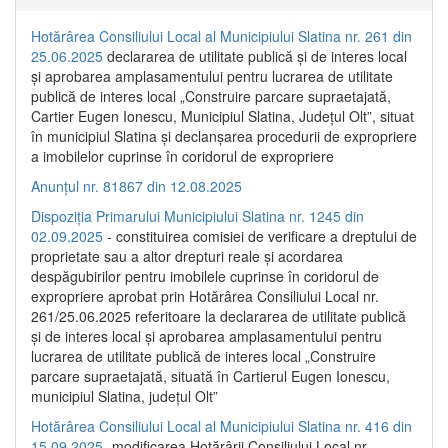
Hotărârea Consiliului Local al Municipiului Slatina nr. 261 din
25.06.2025
declararea de utilitate publică și de interes local
și aprobarea amplasamentului pentru lucrarea de utilitate
publică de interes local „Construire parcare supraetajată,
Cartier Eugen Ionescu, Municipiul Slatina, Județul Olt”, situat
în municipiul Slatina și declanșarea procedurii de expropriere
a imobilelor cuprinse în coridorul de expropriere
Anunțul nr. 81867 din 12.08.2025
Dispoziția Primarului Municipiului Slatina nr. 1245 din
02.09.2025
- constituirea comisiei de verificare a dreptului de
proprietate sau a altor drepturi reale și acordarea
despăgubirilor pentru imobilele cuprinse în coridorul de
expropriere aprobat prin Hotărârea Consiliului Local nr.
261/25.06.2025 referitoare la declararea de utilitate publică
și de interes local și aprobarea amplasamentului pentru
lucrarea de utilitate publică de interes local „Construire
parcare supraetajată, situată în Cartierul Eugen Ionescu,
municipiul Slatina, județul Olt”
Hotărârea Consiliului Local al Municipiului Slatina nr. 416 din
15.09.2025
- modificarea Hotărârii Consiliului Local nr.