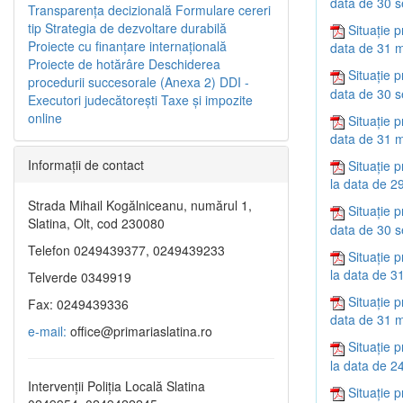
data de 30 
Transparenţa decizională
Formulare cereri
tip
Strategia de dezvoltare durabilă
Situație p
Proiecte cu finanţare internaţională
data de 31 m
Proiecte de hotărâre
Deschiderea
Situație p
procedurii succesorale (Anexa 2)
DDI -
data de 30 
Executori judecătorești
Taxe şi impozite
online
Situație p
data de 31 m
Informaţii de contact
Situație p
la data de 2
Strada Mihail Kogălniceanu, numărul 1,
Situație p
Slatina, Olt, cod 230080
data de 30 
Telefon 0249439377, 0249439233
Situație p
la data de 3
Telverde 0349919
Situație p
Fax: 0249439336
data de 31 m
e-mail:
office@primariaslatina.ro
Situație p
la data de 2
Intervenții Poliția Locală Slatina
Situație p