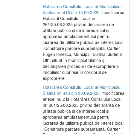
Hotărârea Consiliului Local al Municipiului
Slatina nr. 416 din 15.09.2025
- modificarea
Hotărârii Consiliului Local nr.
261/25.06.2025 privind declararea de
utilitate publică și de interes local și
aprobarea amplasamentului pentru
lucrarea de utilitate publică de interes local
„Construire parcare supraetajată, Cartier
Eugen Ionescu, Muncipiul Slatina, Județul
Olt”, situat în municipiul Slatina și
declanșarea procedurii de expropriere a
imobilelor cuprinse în coridorul de
expropriere
Hotărârea Consiliului Local al Municipiului
Slatina nr. 443 din 30.09.2025
- modificarea
anexei nr. 2 la Hotărârea Consiliului Local
nr. 261/25.06.2025 privind declararea de
utilitate publică şi de interes local şi
aprobarea amplasamentului pentru
lucrarea de utilitate publică de interes local
„Construire parcare supraetajată, Cartier