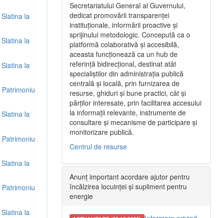
Secretariatului General al Guvernului,
dedicat promovării transparenței
 Slatina la
instituționale, informării proactive și
sprijinului metodologic. Concepută ca o
 Slatina la
platformă colaborativă și accesibilă,
aceasta funcționează ca un hub de
referință bidirecțional, destinat atât
 Slatina la
specialiștilor din administrația publică
centrală și locală, prin furnizarea de
re Patrimoniu
resurse, ghiduri și bune practici, cât și
părților interesate, prin facilitarea accesului
la informații relevante, instrumente de
 Slatina la
consultare și mecanisme de participare și
monitorizare publică.
re Patrimoniu
Centrul de resurse
 Slatina la
Anunț important acordare ajutor pentru
încălzirea locuinței și supliment pentru
re Patrimoniu
energie
 Slatina la