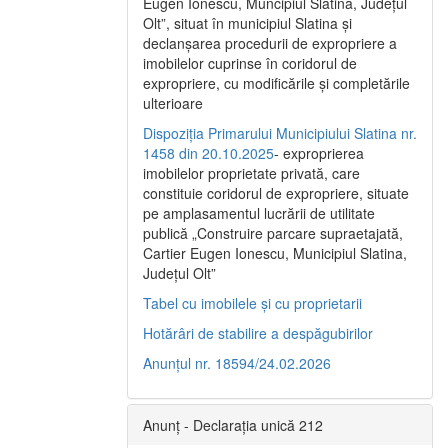
Eugen Ionescu, Muncipiul Slatina, Judeţul
Olt”, situat în municipiul Slatina şi
declanşarea procedurii de expropriere a
imobilelor cuprinse în coridorul de
expropriere, cu modificările şi completările
ulterioare
Dispoziția Primarului Municipiului Slatina nr.
1458 din 20.10.2025
- exproprierea
imobilelor proprietate privată, care
constituie coridorul de expropriere, situate
pe amplasamentul lucrării de utilitate
publică „Construire parcare supraetajată,
Cartier Eugen Ionescu, Municipiul Slatina,
Județul Olt”
Tabel cu imobilele și cu proprietarii
Hotărâri de stabilire a despăgubirilor
Anunțul nr. 18594/24.02.2026
Anunț - Declarația unică 212