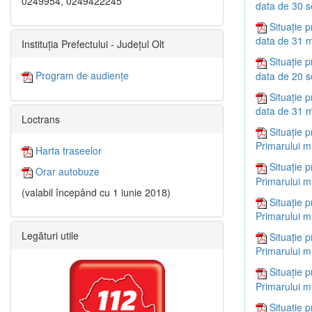
0249954, 0249422245
data de 30 
Situație p
data de 31 m
Instituția Prefectului - Județul Olt
Situație p
Program de audiențe
data de 20 
Situație p
data de 31 m
Loctrans
Situație p
Primarului m
Harta traseelor
Situație p
Orar autobuze
Primarului m
(valabil începând cu 1 iunie 2018)
Situație p
Primarului m
Legături utile
Situație p
Primarului m
Situație p
Primarului m
Situație p