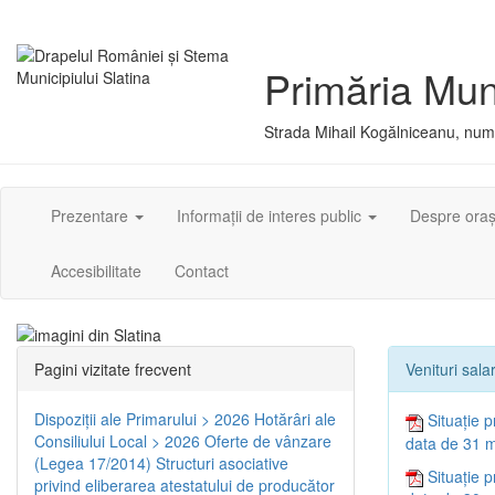
Primăria Muni
Strada Mihail Kogălniceanu, numă
Prezentare
Informații de interes public
Despre ora
Accesibilitate
Contact
Pagini vizitate frecvent
Venituri salar
Dispoziţii ale Primarului > 2026
Hotărâri ale
Situație p
Consiliului Local > 2026
Oferte de vânzare
data de 31 m
(Legea 17/2014)
Structuri asociative
Situație p
privind eliberarea atestatului de producător