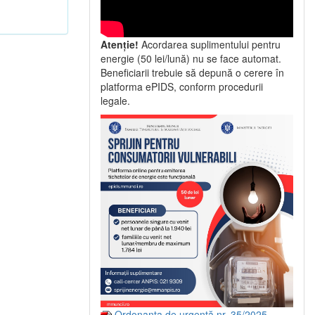
Atenție!
Acordarea suplimentului pentru
energie (50 lei/lună) nu se face automat.
Beneficiarii trebuie să depună o cerere în
platforma ePIDS, conform procedurii
legale.
Ordonanța de urgență nr. 35/2025