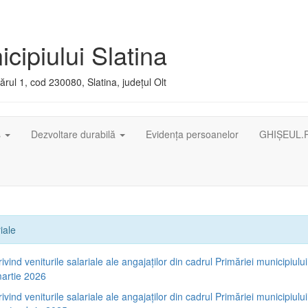
cipiului Slatina
rul 1, cod 230080, Slatina, județul Olt
ș
Dezvoltare durabilă
Evidența persoanelor
GHIȘEUL.
iale
rivind veniturile salariale ale angajaților din cadrul Primăriei municipiului
artie 2026
rivind veniturile salariale ale angajaților din cadrul Primăriei municipiului