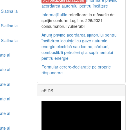
Informare privind
ACTUALIZARE (23.12.2025)
acordarea ajutorului pentru încălzire
 Slatina la
Informații utile
referitoare la măsurile de
sprijin conform Legii nr. 226/2021 -
 Slatina la
consumatorul vulnerabil
Anunț privind acordarea ajutorului pentru
 Slatina la
încălzirea locuinței cu gaze naturale,
energie electrică sau lemne, cărbuni,
combustibili petrolieri și a suplimentului
ate al
pentru energie
Formular cerere-declarație pe proprie
ate al
răspundere
ate al
ePIDS
ate al
ate al
ate al