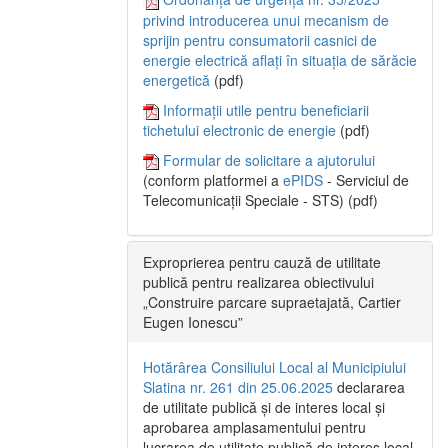
privind introducerea unui mecanism de
sprijin pentru consumatorii casnici de
energie electrică aflați în situația de sărăcie
energetică
(pdf)
Informații utile pentru beneficiarii
tichetului electronic de energie
(pdf)
Formular de solicitare a ajutorului
(conform platformei a
ePIDS
- Serviciul de
Telecomunicații Speciale - STS) (pdf)
Exproprierea pentru cauză de utilitate
publică pentru realizarea obiectivului
„Construire parcare supraetajată, Cartier
Eugen Ionescu”
Hotărârea Consiliului Local al Municipiului
Slatina nr. 261 din 25.06.2025
declararea
de utilitate publică și de interes local și
aprobarea amplasamentului pentru
lucrarea de utilitate publică de interes local