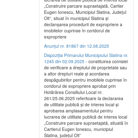
„Construire parcare supraetajată, Cartier
Eugen Ionescu, Municipiul Slatina, Județul
Olt”, situat în municipiul Slatina și
declanșarea procedurii de expropriere a
imobilelor cuprinse în coridorul de
expropriere
Anunțul nr. 81867 din 12.08.2025
Dispoziția Primarului Municipiului Slatina nr.
1245 din 02.09.2025
- constituirea comisiei
de verificare a dreptului de proprietate sau
a altor drepturi reale și acordarea
despăgubirilor pentru imobilele cuprinse în
coridorul de expropriere aprobat prin
Hotărârea Consiliului Local nr.
261/25.06.2025 referitoare la declararea
de utilitate publică și de interes local și
aprobarea amplasamentului pentru
lucrarea de utilitate publică de interes local
„Construire parcare supraetajată, situată în
Cartierul Eugen Ionescu, municipiul
Slatina, județul Olt”