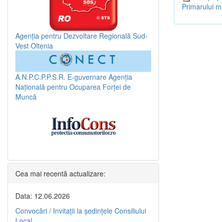
Primarului m
Agenția pentru Dezvoltare Regională Sud-
Vest Oltenia
A.N.P.C.P.P.S.R.
E-guvernare
Agenția
Națională pentru Ocuparea Forței de
Muncă
Cea mai recentă actualizare:
Data: 12.06.2026
Convocări / Invitaţii la şedinţele Consiliului
Local