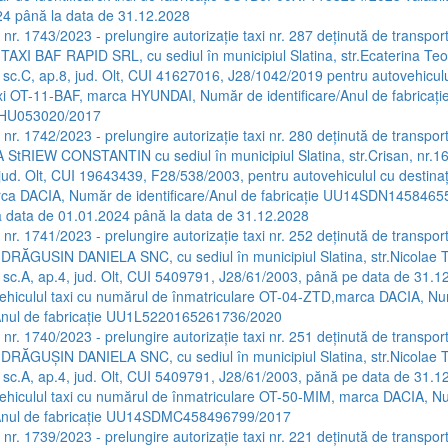
24 până la data de 31.12.2028
 nr. 1743/2023 - prelungire autorizaţie taxi nr. 287 deţinută de transpor
 TAXI BAF RAPID SRL, cu sediul în municipiul Slatina, str.Ecaterina Teo
, sc.C, ap.8, jud. Olt, CUI 41627016, J28/1042/2019 pentru autovehicul
axi OT-11-BAF, marca HYUNDAI, Număr de identificare/Anul de fabricaţi
U053020/2017
 nr. 1742/2023 - prelungire autorizaţie taxi nr. 280 deţinută de transpor
A StRIEW CONSTANTIN cu sediul în municipiul Slatina, str.Crisan, nr.1
 jud. Olt, CUI 19643439, F28/538/2003, pentru autovehiculul cu destinaţ
ca DACIA, Număr de identificare/Anul de fabricaţie UU14SDN145846
la data de 01.01.2024 până la data de 31.12.2028
 nr. 1741/2023 - prelungire autorizație taxi nr. 252 deţinută de transpor
 DRĂGUSIN DANIELA SNC, cu sediul în municipiul Slatina, str.Nicolae T
, sc.A, ap.4, jud. Olt, CUI 5409791, J28/61/2003, până pe data de 31.1
ehiculul taxi cu numărul de înmatriculare OT-04-ZTD,marca DACIA, N
/Anul de fabricație UU1L5220165261736/2020
 nr. 1740/2023 - prelungire autorizaţie taxi nr. 251 deţinută de transpor
 DRĂGUŞIN DANIELA SNC, cu sediul în municipiul Slatina, str.Nicolae T
, sc.A, ap.4, jud. Olt, CUI 5409791, J28/61/2003, pănă pe data de 31.1
ehiculul taxi cu numărul de înmatriculare OT-50-MIM, marca DACIA, 
e/Anul de fabricaţie UU14SDMC458496799/2017
 nr. 1739/2023 - prelungire autorizaţie taxi nr. 221 deţinută de transpor