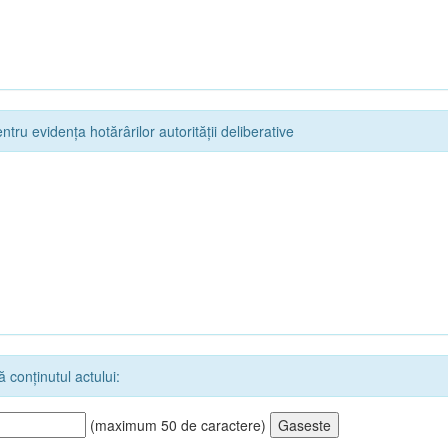
ntru evidența hotărârilor autorității deliberative
 conținutul actului:
(maximum 50 de caractere)