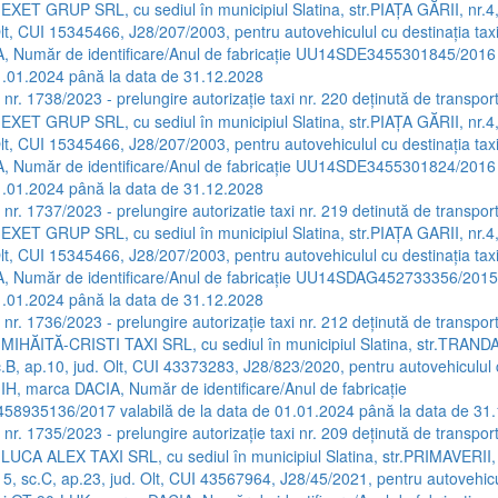
 EXET GRUP SRL, cu sediul în municipiul Slatina, str.PIAŢA GĂRII, nr.4,
Olt, CUI 15345466, J28/207/2003, pentru autovehiculul cu destinaţia ta
, Număr de identificare/Anul de fabricaţie UU14SDE3455301845/2016 
1.01.2024 până la data de 31.12.2028
 nr. 1738/2023 - prelungire autorizaţie taxi nr. 220 deţinută de transpor
 EXET GRUP SRL, cu sediul în municipiul Slatina, str.PIAŢA GĂRII, nr.4,
Olt, CUI 15345466, J28/207/2003, pentru autovehiculul cu destinaţia ta
, Număr de identificare/Anul de fabricaţie UU14SDE3455301824/2016 
1.01.2024 până la data de 31.12.2028
 nr. 1737/2023 - prelungire autorizatie taxi nr. 219 detinută de transpor
 EXET GRUP SRL, cu sediul în municipiul Slatina, str.PIAŢA GARII, nr.4,
Olt, CUI 15345466, J28/207/2003, pentru autovehiculul cu destinația ta
, Număr de identificare/Anul de fabricație UU14SDAG452733356/2015 
1.01.2024 până la data de 31.12.2028
 nr. 1736/2023 - prelungire autorizaţie taxi nr. 212 deţinută de transpor
 MIHĂITĂ-CRISTI TAXI SRL, cu sediul în municipiul Slatina, str.TRAN
sc.B, ap.10, jud. Olt, CUI 43373283, J28/823/2020, pentru autovehiculul 
IH, marca DACIA, Număr de identificare/Anul de fabricație
935136/2017 valabilă de la data de 01.01.2024 până la data de 31
 nr. 1735/2023 - prelungire autorizaţie taxi nr. 209 deţinută de transpor
 LUCA ALEX TAXI SRL, cu sediul în municipiul Slatina, str.PRIMAVERII,
5, sc.C, ap.23, jud. Olt, CUI 43567964, J28/45/2021, pentru autovehicu