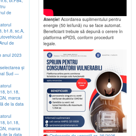
r.6, bl.FB4,
tru
nul de
Atenție!
Acordarea suplimentului pentru
tatorul
energie (50 lei/lună) nu se face automat.
, b1.8, sc.A,
Beneficiarii trebuie să depună o cerere în
utovehiculul
platforma ePIDS, conform procedurii
Anul de
legale.
pe anul 2023
selectarea și
onal Sud —
tatorul
18, b1.18,
-AGN, marca
ă de la data
tatorul
18, b1.18,
-AGN, marca
 de la data
Ordonanța de urgență nr. 35/2025