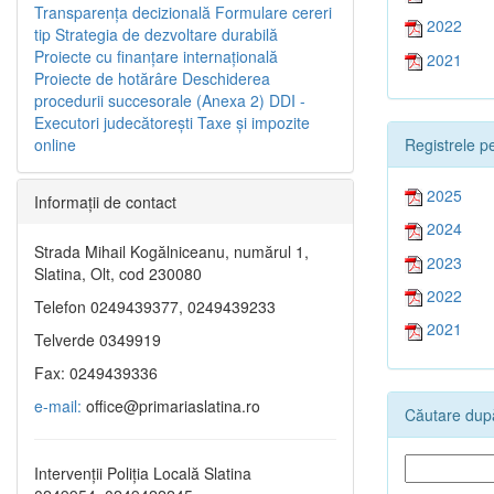
Transparenţa decizională
Formulare cereri
2022
tip
Strategia de dezvoltare durabilă
Proiecte cu finanţare internaţională
2021
Proiecte de hotărâre
Deschiderea
procedurii succesorale (Anexa 2)
DDI -
Executori judecătorești
Taxe şi impozite
Registrele pe
online
2025
Informaţii de contact
2024
Strada Mihail Kogălniceanu, numărul 1,
2023
Slatina, Olt, cod 230080
2022
Telefon 0249439377, 0249439233
2021
Telverde 0349919
Fax: 0249439336
e-mail:
office@primariaslatina.ro
Căutare după
Intervenții Poliția Locală Slatina