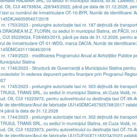
 BIRBIM RADMAR SRL, cu sediul în municipiul Slatina, str.M. Lalelelor, n
jud. Olt, CUI 46793834, J28/945/2022, pănă pe data de 31.12.2028, pen
l taxi cu numărul de înmatriculare OT-10-BYR, Număr de identificare/ A
UU145DKJ460595407/2018
 nr. 1753/2023 - prelungire autorizaţie taxi nr. 187 deţinută de transpor
A DRAGNEA M.Z. FLORIN, cu sediul în municipiul Slatina, str.PĂCII, nr.8
lt, CUI 35229024, F28/683/2015, până pe data de 31.12.2028, pentru a
rul de înmatriculare OT-01-WDG, marca DACIA, Număr de identificare/
 UU14SDMC431119646/2018
a nr. 1749/2023 - modificarea Programului Anual al Achiziţiilor Publice 
Municipiului Slatina
a nr. 1746/2023 - Structură de Guvernanţă a Municipiului Slatina pentru 
a proiectelor în vederea depunerii pentru finanţare prin Programul Regi
027
 nr. 1745/2023 - prelungire autorizatie taxi nr. 303 deţinută de transpor
 TRUIUL TRANS SRL, cu sediul în municipiul Slatina, str.Cuza Vodă, nr.
 jud. Olt, CUI 15223973, pentru autovehiculul cu destinaţia taxi OT-99
 de identificare/Anul de fabricaţie UU14SDMC457925768/2017 valabil
24 până la data de 31.12.2028
 nr. 1744/2023 - prelungire autorizaţie taxi nr. 302 deţinută de transpor
 TRUIUL TRANS SRL, cu sediul în municipiul Slatina, str.Cuza Vodă, nr.
 jud. Olt, CUI 15223973, pentru autovehiculul cu destinaţia taxi OT-70
 de identificare/Anul de fabricaţie UU1DJF00X71183234/2023 valabilă