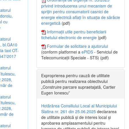
privind introducerea unui mecanism de
tatorul
sprijin pentru consumatorii casnici de
doroiu,
energie electrică aflați în situația de sărăcie
ul cu
energetică
(pdf)
e
Informații utile pentru beneficiarii
tichetului electronic de energie
(pdf)
tatorul
6, bl.GA10
Formular de solicitare a ajutorului
ia taxi OT-
(conform platformei a
ePIDS
- Serviciul de
5547/2017
Telecomunicații Speciale - STS) (pdf)
tatorul
itulescu,
Exproprierea pentru cauză de utilitate
2.2028,
publică pentru realizarea obiectivului
umăr de
„Construire parcare supraetajată, Cartier
Eugen Ionescu”
tatorul
itulescu,
Hotărârea Consiliului Local al Municipiului
2.2028,
Slatina nr. 261 din 25.06.2025
declararea
Număr de
de utilitate publică și de interes local și
aprobarea amplasamentului pentru
tatorul
lucrarea de utilitate publică de interes local