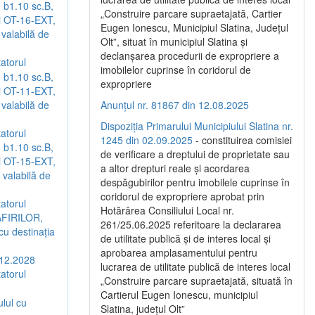
 b1.10 sc.B,
„Construire parcare supraetajată, Cartier
xi OT-16-EXT,
Eugen Ionescu, Municipiul Slatina, Județul
valabilă de
Olt”, situat în municipiul Slatina și
declanșarea procedurii de expropriere a
tatorul
imobilelor cuprinse în coridorul de
 b1.10 sc.B,
expropriere
xi OT-11-EXT,
valabilă de
Anunțul nr. 81867 din 12.08.2025
Dispoziția Primarului Municipiului Slatina nr.
tatorul
1245 din 02.09.2025
- constituirea comisiei
 b1.10 sc.B,
de verificare a dreptului de proprietate sau
xi OT-15-EXT,
a altor drepturi reale și acordarea
valabilă de
despăgubirilor pentru imobilele cuprinse în
coridorul de expropriere aprobat prin
tatorul
Hotărârea Consiliului Local nr.
DAFIRILOR,
261/25.06.2025 referitoare la declararea
cu destinaţia
de utilitate publică și de interes local și
aprobarea amplasamentului pentru
.12.2028
lucrarea de utilitate publică de interes local
tatorul
„Construire parcare supraetajată, situată în
Cartierul Eugen Ionescu, municipiul
lul cu
Slatina, județul Olt”