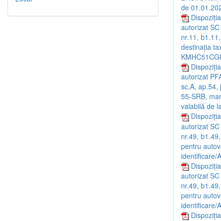
de 01.01.20
Dispoziția
autorizat SC
nr.11, b1.11
destinaţia t
KMHC51CGH
Dispoziția
autorizat PF
sc.A, ap.54,
55-SRB, mar
valabilă de 
Dispoziția
autorizat SC
nr.49, b1.49
pentru autov
identificare
Dispoziția
autorizat SC
nr.49, b1.49
pentru autov
identificar
Dispoziția