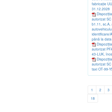
fabricație 
31.12.2028
Dispoziția
autorizat SC
b1.11, sc.A,
autovehicul
identificare
până la data
Dispoziția
autorizat PF
43-LUK, înc
Dispoziți
autorizat S
taxi OT-99-Y
1
2
3
18