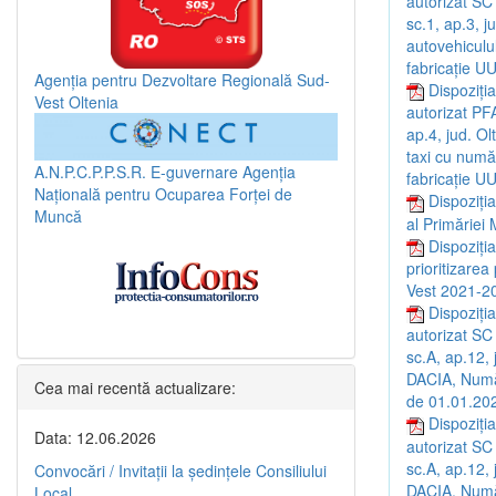
autorizat SC
sc.1, ap.3, 
autovehiculu
fabricație 
Agenția pentru Dezvoltare Regională Sud-
Dispoziția
Vest Oltenia
autorizat PF
ap.4, jud. O
taxi cu numă
A.N.P.C.P.P.S.R.
E-guvernare
Agenția
fabricaţie
Națională pentru Ocuparea Forței de
Dispoziți
Muncă
al Primăriei 
Dispoziți
prioritizare
Vest 2021-2
Dispoziția
autorizat SC
sc.A, ap.12,
DACIA, Număr
Cea mai recentă actualizare:
de 01.01.20
Dispoziția
Data: 12.06.2026
autorizat SC
sc.A, ap.12,
Convocări / Invitaţii la şedinţele Consiliului
DACIA, Număr
Local