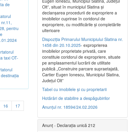
Eugen Ionescu, Muncipiul Slatina, Judeţul
ta de
Olt”, situat în municipiul Slatina şi
declanşarea procedurii de expropriere a
tatorul
imobilelor cuprinse în coridorul de
 nr.11,
expropriere, cu modificările şi completările
28, pentru
ulterioare
de
Dispoziția Primarului Municipiului Slatina nr.
1.01.2024
1458 din 20.10.2025
- exproprierea
imobilelor proprietate privată, care
rtatorul
constituie coridorul de expropriere, situate
a taxi OT-
pe amplasamentul lucrării de utilitate
publică „Construire parcare supraetajată,
tatorul
Cartier Eugen Ionescu, Municipiul Slatina,
destinaţia
Județul Olt”
Tabel cu imobilele și cu proprietarii
Hotărâri de stabilire a despăgubirilor
16
17
Anunțul nr. 18594/24.02.2026
Anunț - Declarația unică 212