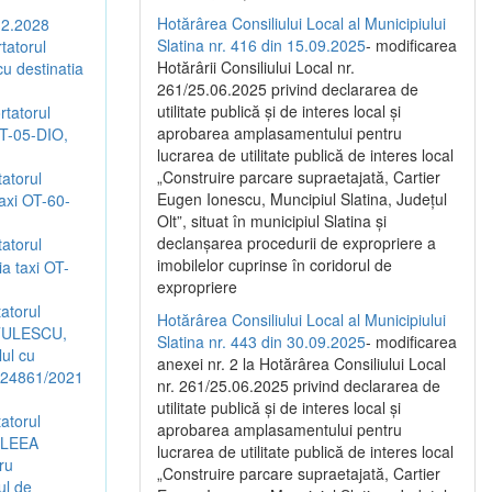
Hotărârea Consiliului Local al Municipiului
12.2028
Slatina nr. 416 din 15.09.2025
- modificarea
tatorul
Hotărârii Consiliului Local nr.
u destinatia
261/25.06.2025 privind declararea de
utilitate publică și de interes local și
rtatorul
aprobarea amplasamentului pentru
OT-05-DIO,
lucrarea de utilitate publică de interes local
„Construire parcare supraetajată, Cartier
tatorul
Eugen Ionescu, Muncipiul Slatina, Județul
axi OT-60-
Olt”, situat în municipiul Slatina și
declanșarea procedurii de expropriere a
tatorul
imobilelor cuprinse în coridorul de
a taxi OT-
expropriere
tatorul
Hotărârea Consiliului Local al Municipiului
TITULESCU,
Slatina nr. 443 din 30.09.2025
- modificarea
lul cu
anexei nr. 2 la Hotărârea Consiliului Local
7824861/2021
nr. 261/25.06.2025 privind declararea de
utilitate publică şi de interes local şi
tatorul
aprobarea amplasamentului pentru
.ALEEA
lucrarea de utilitate publică de interes local
ru
„Construire parcare supraetajată, Cartier
ul de