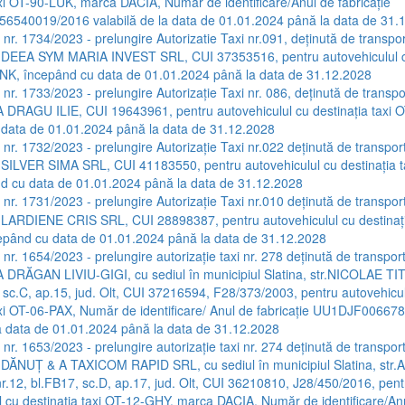
axi OT-90-LUK, marca DACIA, Număr de identificare/Anul de fabricaţie
540019/2016 valabilă de la data de 01.01.2024 până la data de 31.
a nr. 1734/2023 - prelungire Autorizatie Taxi nr.091, deţinută de transpor
C DEEA SYM MARIA INVEST SRL, CUI 37353516, pentru autovehiculul c
NK, începând cu data de 01.01.2024 până la data de 31.12.2028
 nr. 1733/2023 - prelungire Autorizaţie Taxi nr. 086, deţinută de transpo
A DRAGU ILIE, CUI 19643961, pentru autovehiculul cu destinaţia taxi 
 data de 01.01.2024 până la data de 31.12.2028
a nr. 1732/2023 - prelungire Autorizaţie Taxi nr.022 deţinută de transpor
 SILVER SIMA SRL, CUI 41183550, pentru autovehiculul cu destinaţia t
d cu data de 01.01.2024 până la data de 31.12.2028
a nr. 1731/2023 - prelungire Autorizaţie Taxi nr.010 deţinută de transpor
 LARDIENE CRIS SRL, CUI 28898387, pentru autovehiculul cu destinaţi
epând cu data de 01.01.2024 până la data de 31.12.2028
 nr. 1654/2023 - prelungire autorizație taxi nr. 278 deţinută de transpor
A DRĂGAN LIVIU-GIGI, cu sediul în municipiul Slatina, str.NICOLAE 
, sc.C, ap.15, jud. Olt, CUI 37216594, F28/373/2003, pentru autovehicu
axi OT-06-PAX, Număr de identificare/ Anul de fabricaţie UU1DJF0066
la data de 01.01.2024 până la data de 31.12.2028
 nr. 1653/2023 - prelungire autorizaţie taxi nr. 274 deţinută de transpor
 DĂNUŢ & A TAXICOM RAPID SRL, cu sediul în municipiul Slatina, str
12, bl.FB17, sc.D, ap.17, jud. Olt, CUI 36210810, J28/450/2016, pent
l cu destinația taxi OT-12-GHY, marca DACIA, Număr de identificare/An