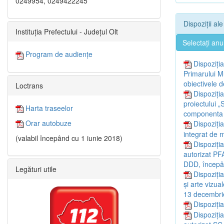
0249954, 0249422245
Dispoziții al
Instituția Prefectului - Județul Olt
Selectați anu
Program de audiențe
Dispoziția
Primarului Mu
obiectivele d
Loctrans
Dispoziți
proiectului 
Harta traseelor
componenta de
Orar autobuze
Dispoziți
integrat de 
(valabil începând cu 1 iunie 2018)
Dispoziția
autorizat P
DDD, începâ
Legături utile
Dispoziți
și arte vizu
13 decembri
Dispoziți
Dispoziția