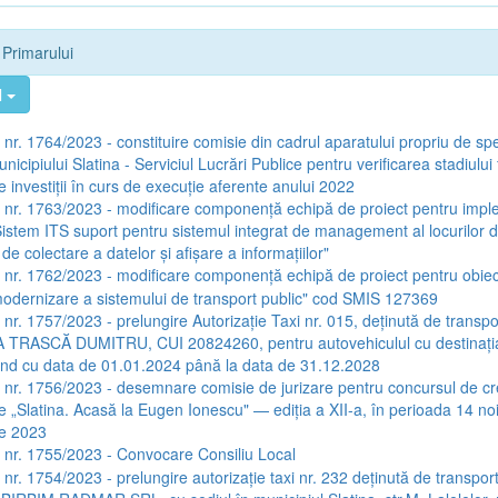
e Primarului
l
 nr. 1764/2023 - constituire comisie din cadrul aparatului propriu de spec
nicipiului Slatina - Serviciul Lucrări Publice pentru verificarea stadiului f
e investiții în curs de execuţie aferente anului 2022
a nr. 1763/2023 - modificare componenţă echipă de proiect pentru imp
„Sistem ITS suport pentru sistemul integrat de management al locurilor
 colectare a datelor și afişare a informaţiilor"
a nr. 1762/2023 - modificare componenţă echipă de proiect pentru obiect
modernizare a sistemului de transport public" cod SMIS 127369
 nr. 1757/2023 - prelungire Autorizaţie Taxi nr. 015, deţinută de transpo
FA TRASCĂ DUMITRU, CUI 20824260, pentru autovehiculul cu destinaţia
nd cu data de 01.01.2024 până la data de 31.12.2028
a nr. 1756/2023 - desemnare comisie de jurizare pentru concursul de cre
ale „Slatina. Acasă la Eugen Ionescu" — ediţia a XII-a, în perioada 14 
e 2023
a nr. 1755/2023 - Convocare Consiliu Local
 nr. 1754/2023 - prelungire autorizație taxi nr. 232 deţinută de transpor