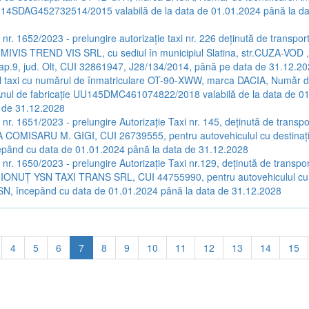
UU14SDAG452732514/2015 valabilă de la data de 01.01.2024 până la da
 nr. 1652/2023 - prelungire autorizaţie taxi nr. 226 deţinută de transpor
 MIVIS TREND VIS SRL, cu sediul în municipiul Slatina, str.CUZA-VOD ,
 ap.9, jud. Olt, CUI 32861947, J28/134/2014, până pe data de 31.12.20
ul taxi cu numărul de înmatriculare OT-90-XWW, marca DACIA, Număr 
/Anul de fabricație UU145DMC461074822/2018 valabilă de la data de 0
 de 31.12.2028
 nr. 1651/2023 - prelungire Autorizaţie Taxi nr. 145, deţinută de transpo
A COMISARU M. GIGI, CUI 26739555, pentru autovehiculul cu destinaţi
epând cu data de 01.01.2024 până la data de 31.12.2028
a nr. 1650/2023 - prelungire Autorizaţie Taxi nr.129, deţinută de transpor
C IONUŢ YSN TAXI TRANS SRL, CUI 44755990, pentru autovehiculul cu 
SN, începând cu data de 01.01.2024 până la data de 31.12.2028
4
5
6
7
8
9
10
11
12
13
14
15