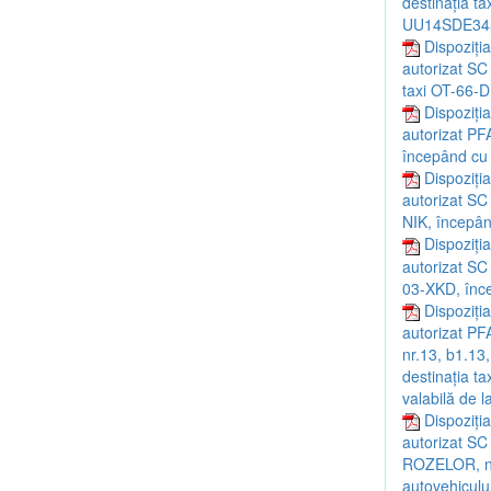
destinaţia t
UU14SDE3456
Dispoziți
autorizat S
taxi OT-66-D
Dispoziția
autorizat PF
începând cu
Dispoziți
autorizat SC
NIK, începân
Dispoziți
autorizat SC
03-XKD, înc
Dispoziția
autorizat PF
nr.13, b1.13
destinația t
valabilă de 
Dispoziția
autorizat SC
ROZELOR, nr.
autovehiculu