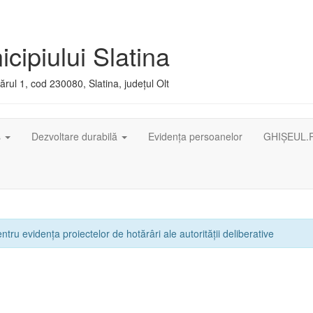
cipiului Slatina
rul 1, cod 230080, Slatina, județul Olt
ș
Dezvoltare durabilă
Evidența persoanelor
GHIȘEUL.
ntru evidența proiectelor de hotărâri ale autorității deliberative