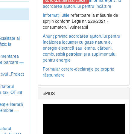
Informare privind
ACTUALIZARE (23.12.2025)
acordarea ajutorului pentru încălzire
Informații utile
referitoare la măsurile de
sprijin conform Legii nr. 226/2021 -
consumatorul vulnerabil
Anunț privind acordarea ajutorului pentru
ialitate al
încălzirea locuinței cu gaze naturale,
izic la
energie electrică sau lemne, cărbuni,
combustibili petrolieri și a suplimentului
lementarea
pentru energie
 de parcare —
Formular cerere-declarație pe proprie
ivul „Proiect
răspundere
rtatorul
 taxi OT-88-
ePIDS
aţie literară
noiembrie —
tatorul