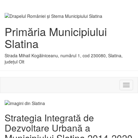
Primăria Municipiului
Slatina
Strada Mihail Kogălniceanu, numărul 1, cod 230080, Slatina,
județul Olt
Activ
sau
dezac
meniu
Strategia Integrată de
Dezvoltare Urbană a
Municipiului Slatina 2014-2020