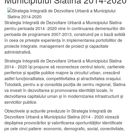
Strategia Integrată de Dezvoltare Urbană a Municipiului Slatina
pentru perioada 2014 -2020 vine în continuarea demersurilor din
perioada de programare 2007-2013, construind pe o bază solidă
în ceea ce priveşte experienţa în implementarea portofoliilor de
proiecte integrate, management de proiect și capacitate
administrativă.
Strategia Integrată de Dezvoltare Urbană a Municipiului Slatina
2014 - 2020 își propune să reconecteze centrul istoric, cartierele
periferice şi spaţiile publice majore la circuitul urban, crescând
astfel funcţionalitatea, competitivitatea şi atractivitatea oraşului.
Totodată, pentru a-şi consolida poziţia de centru regional, Slatina
va investi în dezvoltarea şi promovarea identităţii locale, în
dezvoltarea capitalului uman şi în modernizarea infrastructurii şi
serviciilor publice.
Obiectivele şi acţiunile prevăzute în Strategia Integrată de
Dezvoltare Urbană a Municipiului Slatina 2014 - 2020 vizează
depășirea provocărilor şi valorificarea oportunităţilor identificate
pe cele cinci paliere: economic, demografic, social, conectivitate,