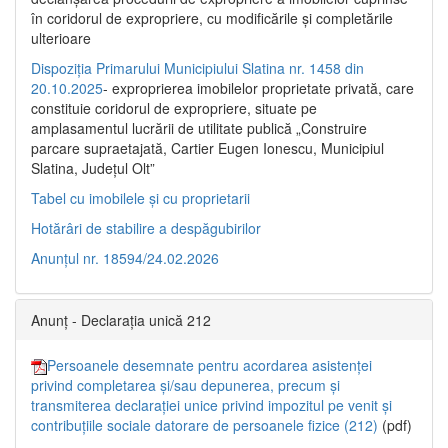
în coridorul de expropriere, cu modificările şi completările
ulterioare
Dispoziția Primarului Municipiului Slatina nr. 1458 din
20.10.2025
- exproprierea imobilelor proprietate privată, care
constituie coridorul de expropriere, situate pe
amplasamentul lucrării de utilitate publică „Construire
parcare supraetajată, Cartier Eugen Ionescu, Municipiul
Slatina, Județul Olt”
Tabel cu imobilele și cu proprietarii
Hotărâri de stabilire a despăgubirilor
Anunțul nr. 18594/24.02.2026
Anunț - Declarația unică 212
Persoanele desemnate pentru acordarea asistenței
privind completarea și/sau depunerea, precum și
transmiterea declarației unice privind impozitul pe venit și
contribuțiile sociale datorare de persoanele fizice (212)
(pdf)