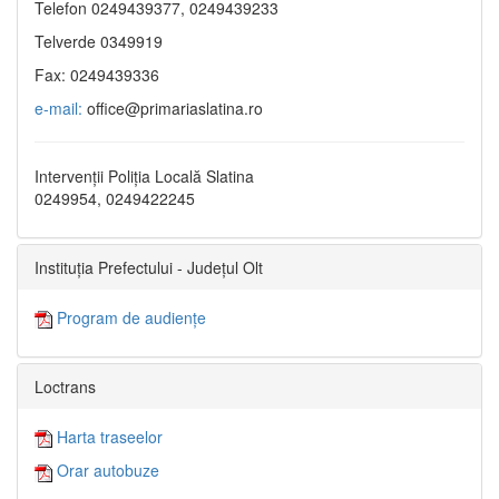
Telefon 0249439377, 0249439233
Telverde 0349919
Fax: 0249439336
e-mail:
office@primariaslatina.ro
Intervenții Poliția Locală Slatina
0249954, 0249422245
Instituția Prefectului - Județul Olt
Program de audiențe
Loctrans
Harta traseelor
Orar autobuze