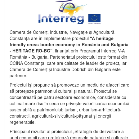
Camera de Comerț, Industrie, Navigație și Agricultură
Constanța are în implementare proiectul
“A heritage
friendly cross-border economy in România and Bulgaria
- HERITAGE RO-BG”
, finanțat prin Programul Interreg V-A
România - Bulgaria. Parteneriatul proiectului este format din
CCINA Constanța, care are calitate de leader de proiect, iar
Camera de Comerț și Industrie Dobrich din Bulgaria este
partener.
Proiectul își propune să promoveze un mediu de afaceri care
să protejeze patrimoniul cultural și natural. Proiectul se
concentrează pe patru sectoare economice, considerate cu
cel mai mare risc în ceea ce privește valorificarea economică
sustenabilă a patrimoniului: turism, urbanism-arhitectură-
construcții, agricultură-silvicultură-pășunat și energii
regenerabile.
Principalul rezultat al proiectului „Strategia de dezvoltare a
unei economii care protejează resursele naturale și culturale