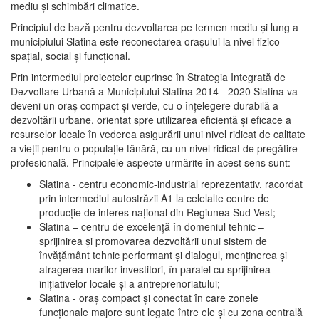
mediu şi schimbări climatice.
Principiul de bază pentru dezvoltarea pe termen mediu şi lung a
municipiului Slatina este reconectarea oraşului la nivel fizico-
spaţial, social şi funcţional.
Prin intermediul proiectelor cuprinse în Strategia Integrată de
Dezvoltare Urbană a Municipiului Slatina 2014 - 2020 Slatina va
deveni un oraş compact şi verde, cu o înţelegere durabilă a
dezvoltării urbane, orientat spre utilizarea eficientă şi eficace a
resurselor locale în vederea asigurării unui nivel ridicat de calitate
a vieţii pentru o populaţie tânără, cu un nivel ridicat de pregătire
profesională. Principalele aspecte urmărite în acest sens sunt:
Slatina - centru economic-industrial reprezentativ, racordat
prin intermediul autostrăzii A1 la celelalte centre de
producţie de interes naţional din Regiunea Sud-Vest;
Slatina – centru de excelenţă în domeniul tehnic –
sprijinirea şi promovarea dezvoltării unui sistem de
învăţământ tehnic performant şi dialogul, menţinerea şi
atragerea marilor investitori, în paralel cu sprijinirea
iniţiativelor locale şi a antreprenoriatului;
Slatina - oraş compact şi conectat în care zonele
funcţionale majore sunt legate între ele şi cu zona centrală