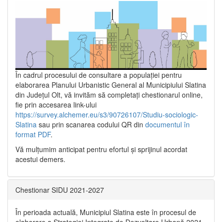
În cadrul procesului de consultare a populaţiei pentru
elaborarea Planului Urbanistic General al Municipiului Slatina
din Județul Olt, vă invităm să completați chestionarul online,
fie prin accesarea link-ului
https://survey.alchemer.eu/s3/90726107/Studiu-sociologic-
Slatina
sau prin scanarea codului QR din
documentul în
format PDF
.
Vă mulţumim anticipat pentru efortul şi sprijinul acordat
acestui demers.
Chestionar SIDU 2021-2027
În perioada actuală, Municipiul Slatina este în procesul de
elaborare a Strategiei Integrate de Dezvoltare Urbană 2021‐