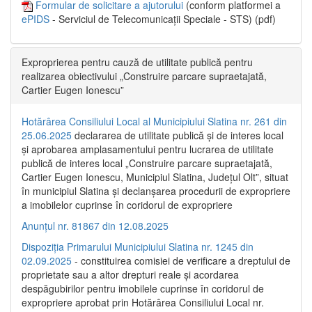
Formular de solicitare a ajutorului
(conform platformei a
ePIDS
- Serviciul de Telecomunicații Speciale - STS) (pdf)
Exproprierea pentru cauză de utilitate publică pentru
realizarea obiectivului „Construire parcare supraetajată,
Cartier Eugen Ionescu”
Hotărârea Consiliului Local al Municipiului Slatina nr. 261 din
25.06.2025
declararea de utilitate publică și de interes local
și aprobarea amplasamentului pentru lucrarea de utilitate
publică de interes local „Construire parcare supraetajată,
Cartier Eugen Ionescu, Municipiul Slatina, Județul Olt”, situat
în municipiul Slatina și declanșarea procedurii de expropriere
a imobilelor cuprinse în coridorul de expropriere
Anunțul nr. 81867 din 12.08.2025
Dispoziția Primarului Municipiului Slatina nr. 1245 din
02.09.2025
- constituirea comisiei de verificare a dreptului de
proprietate sau a altor drepturi reale și acordarea
despăgubirilor pentru imobilele cuprinse în coridorul de
expropriere aprobat prin Hotărârea Consiliului Local nr.