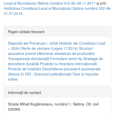
Local al Municipiului Slatina numărul 310 din 28.11.2017
și prin
Hotărârea Consiliului Local al Municipiului Slatina numărul 202 din
31.07.2018
.
Pagini vizitate frecvent
Dispoziţii ale Primarului > 2026
Hotărâri ale Consiliului Local
> 2026
Oferte de vânzare (Legea 17/2014)
Structuri
asociative privind eliberarea atestatului de producător
Transparenţa decizională
Formulare cereri tip
Strategia de
dezvoltare durabilă
Proiecte cu finanţare internaţională
Proiecte de hotărâre
Deschiderea procedurii succesorale
(Anexa 2)
DDI - Executori judecătorești
Taxe şi impozite
online
Informaţii de contact
Strada Mihail Kogălniceanu, numărul 1, Slatina, Olt, cod
230080