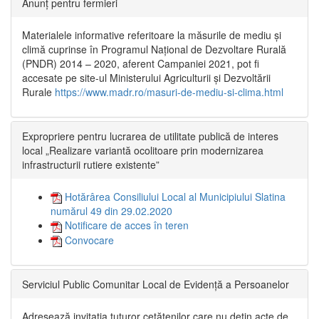
Anunț pentru fermieri
Materialele informative referitoare la măsurile de mediu și
climă cuprinse în Programul Național de Dezvoltare Rurală
(PNDR) 2014 – 2020, aferent Campaniei 2021, pot fi
accesate pe site-ul Ministerului Agriculturii și Dezvoltării
Rurale
https://www.madr.ro/masuri-de-mediu-si-clima.html
Expropriere pentru lucrarea de utilitate publică de interes
local „Realizare variantă ocolitoare prin modernizarea
infrastructurii rutiere existente”
Hotărârea Consiliului Local al Municipiului Slatina
numărul 49 din 29.02.2020
Notificare de acces în teren
Convocare
Serviciul Public Comunitar Local de Evidență a Persoanelor
Adresează invitația tuturor cetățenilor care nu dețin acte de