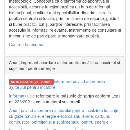
metodologic. Concepută ca o platformă colaborativă și
accesibilă, aceasta funcționează ca un hub de referință
bidirecțional, destinat atât specialiștilor din administrația
publică centrală și locală, prin furnizarea de resurse, ghiduri
și bune practici, cât și părților interesate, prin facilitarea
accesului la informații relevante, instrumente de consultare și
mecanisme de participare și monitorizare publică.
Centrul de resurse
Anunț important acordare ajutor pentru încălzirea locuinței și
supliment pentru energie
Informare privind acordarea
ACTUALIZARE (23.12.2025)
ajutorului pentru încălzire
Informații utile
referitoare la măsurile de sprijin conform Legii
nr. 226/2021 - consumatorul vulnerabil
Anunț privind acordarea ajutorului pentru încălzirea locuinței
cu gaze naturale, energie electrică sau lemne, cărbuni,
combustibili petrolieri și a suplimentului pentru energie