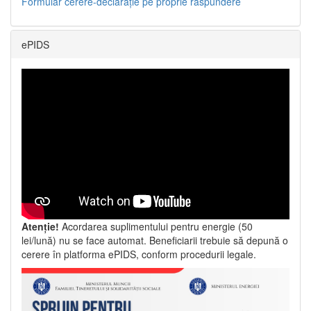
Formular cerere-declarație pe proprie răspundere
ePIDS
Atenție!
Acordarea suplimentului pentru energie (50
lei/lună) nu se face automat. Beneficiarii trebuie să depună o
cerere în platforma ePIDS, conform procedurii legale.