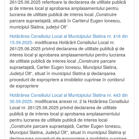
261/25.06.2025 referitoare la declararea de utilitate publică
și de interes local și aprobarea amplasamentului pentru
lucrarea de utilitate publică de interes local „Construire
parcare supraetajată, situată în Cartierul Eugen Ionescu,
municipiul Slatina, județul Olt”
Hotărârea Consiliului Local al Municipiului Slatina nr. 416 din
15.09.2025
- modificarea Hotărârii Consiliului Local nr.
261/25.06.2025 privind declararea de utilitate publică și de
interes local și aprobarea amplasamentului pentru lucrarea
de utilitate publică de interes local „Construire parcare
supraetajată, Cartier Eugen Ionescu, Muncipiul Slatina,
Județul Olt”, situat în municipiul Slatina și declanșarea
procedurii de expropriere a imobilelor cuprinse în coridorul
de expropriere
Hotărârea Consiliului Local al Municipiului Slatina nr. 443 din
30.09.2025
- modificarea anexei nr. 2 la Hotărârea Consiliului
Local nr. 261/25.06.2025 privind declararea de utilitate
publică şi de interes local şi aprobarea amplasamentului
pentru lucrarea de utilitate publică de interes local
„Construire parcare supraetajată, Cartier Eugen Ionescu,
Muncipiul Slatina, Judeţul Olt”, situat în municipiul Slatina şi
declanşarea procedurii de expropriere a imobilelor cuprinse