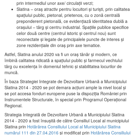
prin intermediul unor axe/ circulații verzi;
Slatina – oraş atractiv pentru locuitori şi turişti, prin calitatea
spaţiului public, pietonal, prietenos, cu o zonă centrală
preponderent pietonală, ce evidenţiază identitatea dublă a
oraşului – târg şi centru industrial. Spaţiile publice specifice
celor două centre (centrul istoric şi centrul nou) sunt
reconectate şi legate de principalele puncte de interes şi
zone rezidenţiale din oraş prin axe tematice.
Astfel, Slatina anului 2020 va fi un oraş tânăr şi modern, ce
îmbină calitatea ridicată a spaţiului public şi farmecul vechiului
târg cu excelenţa în domeniul tehnic şi stabilitatea locurilor de
muncă.
În baza Strategiei Integrate de Dezvoltare Urbană a Municipiului
Slatina 2014 - 2020 se pot demara acţiuni ample la nivel local şi
se pot accesa fonduri europene puse la dispoziţia României prin
Instrumentele Structurale, în special prin Programul Operațional
Regional.
Strategia Integrată de Dezvoltare Urbană a Municipiului Slatina
2014 - 2020 a fost însuşită de către Consiliul Local al municipiului
Slatina prin
Hotărârea Consiliului Local al Municipiului Slatina
numărul 111 din 27.04.2016
și modificat prin
Hotărârea Consiliului