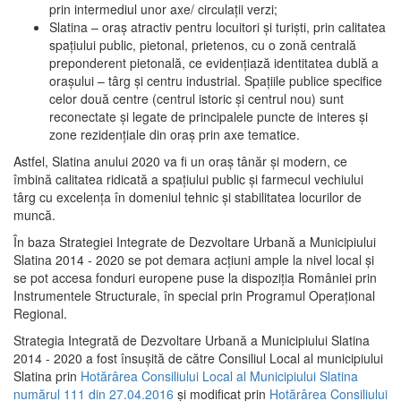
prin intermediul unor axe/ circulații verzi;
Slatina – oraş atractiv pentru locuitori şi turişti, prin calitatea
spaţiului public, pietonal, prietenos, cu o zonă centrală
preponderent pietonală, ce evidenţiază identitatea dublă a
oraşului – târg şi centru industrial. Spaţiile publice specifice
celor două centre (centrul istoric şi centrul nou) sunt
reconectate şi legate de principalele puncte de interes şi
zone rezidenţiale din oraş prin axe tematice.
Astfel, Slatina anului 2020 va fi un oraş tânăr şi modern, ce
îmbină calitatea ridicată a spaţiului public şi farmecul vechiului
târg cu excelenţa în domeniul tehnic şi stabilitatea locurilor de
muncă.
În baza Strategiei Integrate de Dezvoltare Urbană a Municipiului
Slatina 2014 - 2020 se pot demara acţiuni ample la nivel local şi
se pot accesa fonduri europene puse la dispoziţia României prin
Instrumentele Structurale, în special prin Programul Operațional
Regional.
Strategia Integrată de Dezvoltare Urbană a Municipiului Slatina
2014 - 2020 a fost însuşită de către Consiliul Local al municipiului
Slatina prin
Hotărârea Consiliului Local al Municipiului Slatina
numărul 111 din 27.04.2016
și modificat prin
Hotărârea Consiliului