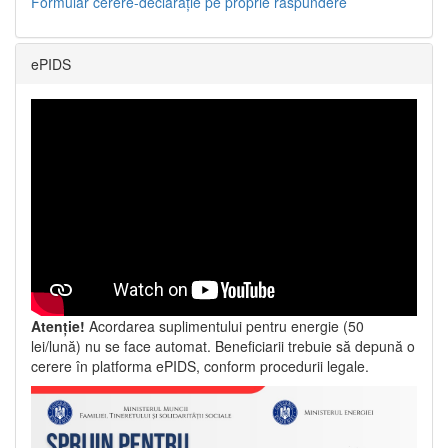
Formular cerere-declarație pe proprie răspundere
ePIDS
Atenție!
Acordarea suplimentului pentru energie (50
lei/lună) nu se face automat. Beneficiarii trebuie să depună o
cerere în platforma ePIDS, conform procedurii legale.