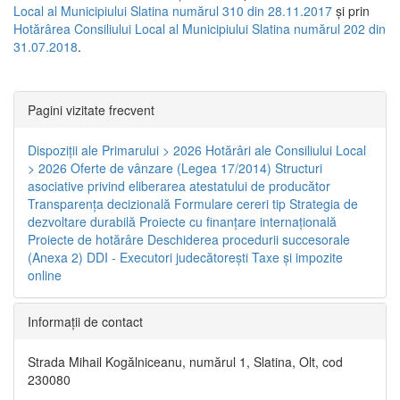
Local al Municipiului Slatina numărul 310 din 28.11.2017
și prin
Hotărârea Consiliului Local al Municipiului Slatina numărul 202 din
31.07.2018
.
Pagini vizitate frecvent
Dispoziţii ale Primarului > 2026
Hotărâri ale Consiliului Local
> 2026
Oferte de vânzare (Legea 17/2014)
Structuri
asociative privind eliberarea atestatului de producător
Transparenţa decizională
Formulare cereri tip
Strategia de
dezvoltare durabilă
Proiecte cu finanţare internaţională
Proiecte de hotărâre
Deschiderea procedurii succesorale
(Anexa 2)
DDI - Executori judecătorești
Taxe şi impozite
online
Informaţii de contact
Strada Mihail Kogălniceanu, numărul 1, Slatina, Olt, cod
230080