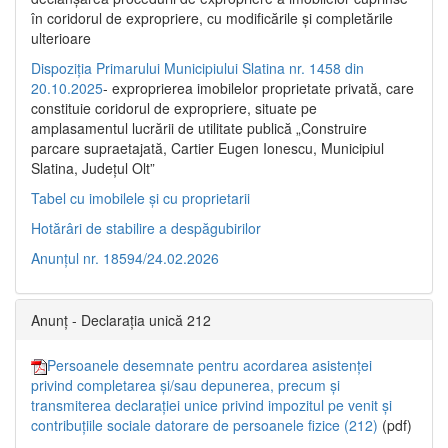
în coridorul de expropriere, cu modificările şi completările
ulterioare
Dispoziția Primarului Municipiului Slatina nr. 1458 din
20.10.2025
- exproprierea imobilelor proprietate privată, care
constituie coridorul de expropriere, situate pe
amplasamentul lucrării de utilitate publică „Construire
parcare supraetajată, Cartier Eugen Ionescu, Municipiul
Slatina, Județul Olt”
Tabel cu imobilele și cu proprietarii
Hotărâri de stabilire a despăgubirilor
Anunțul nr. 18594/24.02.2026
Anunț - Declarația unică 212
Persoanele desemnate pentru acordarea asistenței
privind completarea și/sau depunerea, precum și
transmiterea declarației unice privind impozitul pe venit și
contribuțiile sociale datorare de persoanele fizice (212)
(pdf)