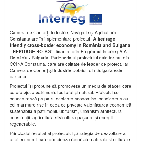
Camera de Comerț, Industrie, Navigație și Agricultură
Constanța are în implementare proiectul
“A heritage
friendly cross-border economy in România and Bulgaria
- HERITAGE RO-BG”
, finanțat prin Programul Interreg V-A
România - Bulgaria. Parteneriatul proiectului este format din
CCINA Constanța, care are calitate de leader de proiect, iar
Camera de Comerț și Industrie Dobrich din Bulgaria este
partener.
Proiectul își propune să promoveze un mediu de afaceri care
să protejeze patrimoniul cultural și natural. Proiectul se
concentrează pe patru sectoare economice, considerate cu
cel mai mare risc în ceea ce privește valorificarea economică
sustenabilă a patrimoniului: turism, urbanism-arhitectură-
construcții, agricultură-silvicultură-pășunat și energii
regenerabile.
Principalul rezultat al proiectului „Strategia de dezvoltare a
unei economii care protejează resursele naturale și culturale