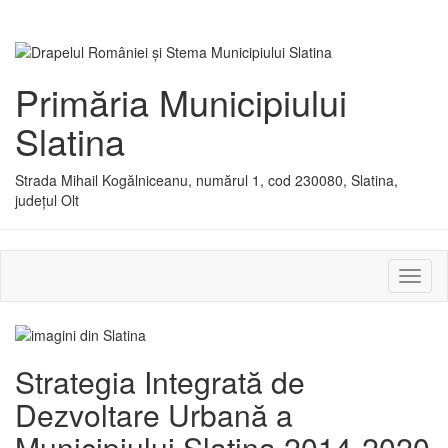
Primăria Municipiului
Slatina
Strada Mihail Kogălniceanu, numărul 1, cod 230080, Slatina,
județul Olt
Activ
sau
dezac
meniu
Strategia Integrată de
Dezvoltare Urbană a
Municipiului Slatina 2014-2020