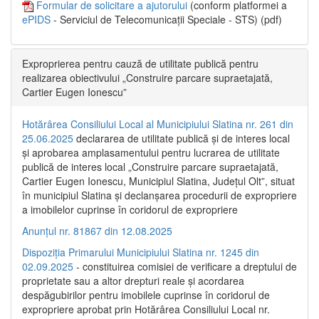
Formular de solicitare a ajutorului
(conform platformei a
ePIDS
- Serviciul de Telecomunicații Speciale - STS) (pdf)
Exproprierea pentru cauză de utilitate publică pentru
realizarea obiectivului „Construire parcare supraetajată,
Cartier Eugen Ionescu”
Hotărârea Consiliului Local al Municipiului Slatina nr. 261 din
25.06.2025
declararea de utilitate publică și de interes local
și aprobarea amplasamentului pentru lucrarea de utilitate
publică de interes local „Construire parcare supraetajată,
Cartier Eugen Ionescu, Municipiul Slatina, Județul Olt”, situat
în municipiul Slatina și declanșarea procedurii de expropriere
a imobilelor cuprinse în coridorul de expropriere
Anunțul nr. 81867 din 12.08.2025
Dispoziția Primarului Municipiului Slatina nr. 1245 din
02.09.2025
- constituirea comisiei de verificare a dreptului de
proprietate sau a altor drepturi reale și acordarea
despăgubirilor pentru imobilele cuprinse în coridorul de
expropriere aprobat prin Hotărârea Consiliului Local nr.