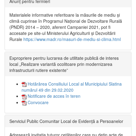
Anunț pentru fermieri
Materialele informative referitoare la măsurile de mediu și
climă cuprinse în Programul Național de Dezvoltare Rurală
(PNDR) 2014 – 2020, aferent Campaniei 2021, pot fi
accesate pe site-ul Ministerului Agriculturii și Dezvoltării
Rurale
https://www.madr.ro/masuri-de-mediu-si-clima.html
Expropriere pentru lucrarea de utilitate publică de interes
local „Realizare variantă ocolitoare prin modernizarea
infrastructurii rutiere existente”
Hotărârea Consiliului Local al Municipiului Slatina
numărul 49 din 29.02.2020
Notificare de acces în teren
Convocare
Serviciul Public Comunitar Local de Evidență a Persoanelor
Adresează invitația tuturor cetățenilor care nu dețin acte de