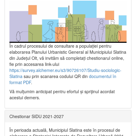
În cadrul procesului de consultare a populaţiei pentru
elaborarea Planului Urbanistic General al Municipiului Slatina
din Județul Olt, vă invităm să completați chestionarul online,
fie prin accesarea link-ului
https://survey.alchemer.eu/s3/90726107/Studiu-sociologic-
Slatina
sau prin scanarea codului QR din
documentul în
format PDF
.
Vă mulţumim anticipat pentru efortul şi sprijinul acordat
acestui demers.
Chestionar SIDU 2021-2027
În perioada actuală, Municipiul Slatina este în procesul de
elaborare a Strategiei Integrate de Dezvoltare Urbană 2021‐