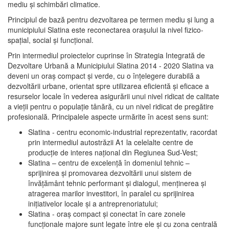
mediu şi schimbări climatice.
Principiul de bază pentru dezvoltarea pe termen mediu şi lung a
municipiului Slatina este reconectarea oraşului la nivel fizico-
spaţial, social şi funcţional.
Prin intermediul proiectelor cuprinse în Strategia Integrată de
Dezvoltare Urbană a Municipiului Slatina 2014 - 2020 Slatina va
deveni un oraş compact şi verde, cu o înţelegere durabilă a
dezvoltării urbane, orientat spre utilizarea eficientă şi eficace a
resurselor locale în vederea asigurării unui nivel ridicat de calitate
a vieţii pentru o populaţie tânără, cu un nivel ridicat de pregătire
profesională. Principalele aspecte urmărite în acest sens sunt:
Slatina - centru economic-industrial reprezentativ, racordat
prin intermediul autostrăzii A1 la celelalte centre de
producţie de interes naţional din Regiunea Sud-Vest;
Slatina – centru de excelenţă în domeniul tehnic –
sprijinirea şi promovarea dezvoltării unui sistem de
învăţământ tehnic performant şi dialogul, menţinerea şi
atragerea marilor investitori, în paralel cu sprijinirea
iniţiativelor locale şi a antreprenoriatului;
Slatina - oraş compact şi conectat în care zonele
funcţionale majore sunt legate între ele şi cu zona centrală