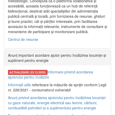
metodologic. Concepută ca o platformă colaborativă și
accesibilă, aceasta funcționează ca un hub de referință
bidirecțional, destinat atât specialiștilor din administrația
publică centrală și locală, prin furnizarea de resurse, ghiduri
și bune practici, cât și părților interesate, prin facilitarea
accesului la informații relevante, instrumente de consultare și
mecanisme de participare și monitorizare publică.
Centrul de resurse
Anunț important acordare ajutor pentru încălzirea locuinței și
supliment pentru energie
Informare privind acordarea
ACTUALIZARE (23.12.2025)
ajutorului pentru încălzire
Informații utile
referitoare la măsurile de sprijin conform Legii
nr. 226/2021 - consumatorul vulnerabil
Anunț privind acordarea ajutorului pentru încălzirea locuinței
cu gaze naturale, energie electrică sau lemne, cărbuni,
combustibili petrolieri și a suplimentului pentru energie