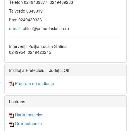
Telefon 0249439377, 0249439233
Telverde 0349919
Fax: 0249439336
e-mail:
office@primariaslatina.ro
Intervenții Poliția Locală Slatina
0249954, 0249422245
Instituția Prefectului - Județul Olt
Program de audiențe
Loctrans
Harta traseelor
Orar autobuze