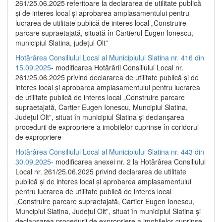
261/25.06.2025 referitoare la declararea de utilitate publică
și de interes local și aprobarea amplasamentului pentru
lucrarea de utilitate publică de interes local „Construire
parcare supraetajată, situată în Cartierul Eugen Ionescu,
municipiul Slatina, județul Olt”
Hotărârea Consiliului Local al Municipiului Slatina nr. 416 din
15.09.2025
- modificarea Hotărârii Consiliului Local nr.
261/25.06.2025 privind declararea de utilitate publică și de
interes local și aprobarea amplasamentului pentru lucrarea
de utilitate publică de interes local „Construire parcare
supraetajată, Cartier Eugen Ionescu, Muncipiul Slatina,
Județul Olt”, situat în municipiul Slatina și declanșarea
procedurii de expropriere a imobilelor cuprinse în coridorul
de expropriere
Hotărârea Consiliului Local al Municipiului Slatina nr. 443 din
30.09.2025
- modificarea anexei nr. 2 la Hotărârea Consiliului
Local nr. 261/25.06.2025 privind declararea de utilitate
publică şi de interes local şi aprobarea amplasamentului
pentru lucrarea de utilitate publică de interes local
„Construire parcare supraetajată, Cartier Eugen Ionescu,
Muncipiul Slatina, Judeţul Olt”, situat în municipiul Slatina şi
declanşarea procedurii de expropriere a imobilelor cuprinse