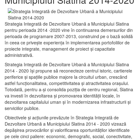
Strategia Integrată de Dezvoltare Urbană a Municipiului Slatina
pentru perioada 2014 -2020 vine în continuarea demersurilor din
perioada de programare 2007-2013, construind pe o bază solidă
în ceea ce priveşte experienţa în implementarea portofoliilor de
proiecte integrate, management de proiect și capacitate
administrativă.
Strategia Integrată de Dezvoltare Urbană a Municipiului Slatina
2014 - 2020 își propune să reconecteze centrul istoric, cartierele
periferice şi spaţiile publice majore la circuitul urban, crescând
astfel funcţionalitatea, competitivitatea şi atractivitatea oraşului.
Totodată, pentru a-şi consolida poziţia de centru regional, Slatina
va investi în dezvoltarea şi promovarea identităţii locale, în
dezvoltarea capitalului uman şi în modernizarea infrastructurii şi
serviciilor publice.
Obiectivele şi acţiunile prevăzute în Strategia Integrată de
Dezvoltare Urbană a Municipiului Slatina 2014 - 2020 vizează
depășirea provocărilor şi valorificarea oportunităţilor identificate
pe cele cinci paliere: economic, demografic, social, conectivitate,