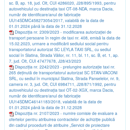
sc. B, ap. 18, jud. Olt, CUI 4286020, J28/895/1993, pentru
autovehiculul cu destinația taxi OT-08-NDA, marca Dacia,
număr de identificare/anul de fabricație
UU14SDMC458273054/2017, valabilă de la data de
01.01.2024 până la data de 31.12.2028
Dispoziția nr. 2309/2023 - modificarea autorizației de
transport persoane în regim de taxi nr. 408, emisă la data de
15.02.2023, urmare a modificării sediului social pentru
transportatorul autorizat SC LEYLA TAXI SRL, cu sediul
social în Slatina, Strada Văilor, nr. 11, bl. 11, sc. B, et. 1, ap.
7, jud. Olt, CUI 47477678, J28/43/2023
Dispoziția nr. 2242/2023 - prelungire autorizație taxi nr.
265 deținută de transportatorul autorizat SC STAN-VACONI
SRL, cu sediul în municipiul Slatina, Strada Panselelor, nr. 9,
camera nr. 3, jud. Olt, CUI 6984711, J28/871/1992, pentru
autovehiculul cu destinația taxi OT-02-XGX, marca Dacia,
număr de identificare/anul de fabricație
UU14SDMC46141183/2018, valabilă de la data de
01.01.2024 până la data de 31.12.2028
Dispoziția nr. 2107/2023 - numire comisie de evaluare a
ofertelor pentru atribuirea contractelor de achiziție publică
din cadrul procedurii de atribuire „Servicii de proiectare