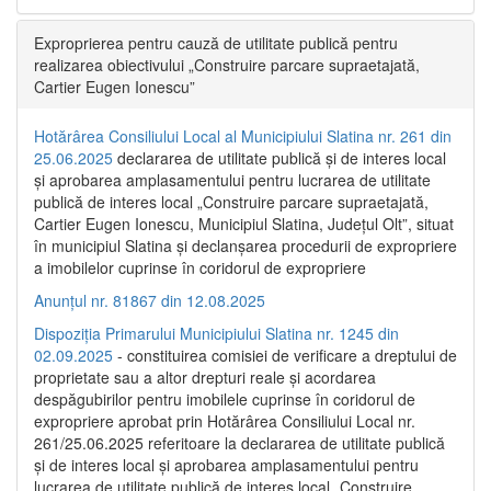
Exproprierea pentru cauză de utilitate publică pentru
realizarea obiectivului „Construire parcare supraetajată,
Cartier Eugen Ionescu”
Hotărârea Consiliului Local al Municipiului Slatina nr. 261 din
25.06.2025
declararea de utilitate publică și de interes local
și aprobarea amplasamentului pentru lucrarea de utilitate
publică de interes local „Construire parcare supraetajată,
Cartier Eugen Ionescu, Municipiul Slatina, Județul Olt”, situat
în municipiul Slatina și declanșarea procedurii de expropriere
a imobilelor cuprinse în coridorul de expropriere
Anunțul nr. 81867 din 12.08.2025
Dispoziția Primarului Municipiului Slatina nr. 1245 din
02.09.2025
- constituirea comisiei de verificare a dreptului de
proprietate sau a altor drepturi reale și acordarea
despăgubirilor pentru imobilele cuprinse în coridorul de
expropriere aprobat prin Hotărârea Consiliului Local nr.
261/25.06.2025 referitoare la declararea de utilitate publică
și de interes local și aprobarea amplasamentului pentru
lucrarea de utilitate publică de interes local „Construire