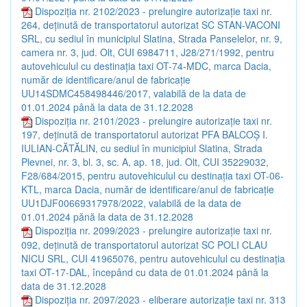
Dispoziția nr. 2102/2023 - prelungire autorizaţie taxi nr.
264, deținută de transportatorul autorizat SC STAN-VACONI
SRL, cu sediul în municipiul Slatina, Strada Panselelor, nr. 9,
camera nr. 3, jud. Olt, CUI 6984711, J28/271/1992, pentru
autovehiculul cu destinația taxi OT-74-MDC, marca Dacia,
număr de identificare/anul de fabricație
UU14SDMC458498446/2017, valabilă de la data de
01.01.2024 până la data de 31.12.2028
Dispoziția nr. 2101/2023 - prelungire autorizaţie taxi nr.
197, deţinută de transportatorul autorizat PFA BALCOŞ I.
IULIAN-CĂTĂLIN, cu sediul în municipiul Slatina, Strada
Plevnei, nr. 3, bl. 3, sc. A, ap. 18, jud. Olt, CUI 35229032,
F28/684/2015, pentru autovehiculul cu destinaţia taxi OT-06-
KTL, marca Dacia, număr de identificare/anul de fabricație
UU1DJF00669317978/2022, valabilă de la data de
01.01.2024 pănă la data de 31.12.2028
Dispoziția nr. 2099/2023 - prelungire autorizație taxi nr.
092, deținută de transportatorul autorizat SC POLI CLAU
NICU SRL, CUI 41965076, pentru autovehiculul cu destinația
taxi OT-17-DAL, începând cu data de 01.01.2024 până la
data de 31.12.2028
Dispoziția nr. 2097/2023 - eliberare autorizaţie taxi nr. 313