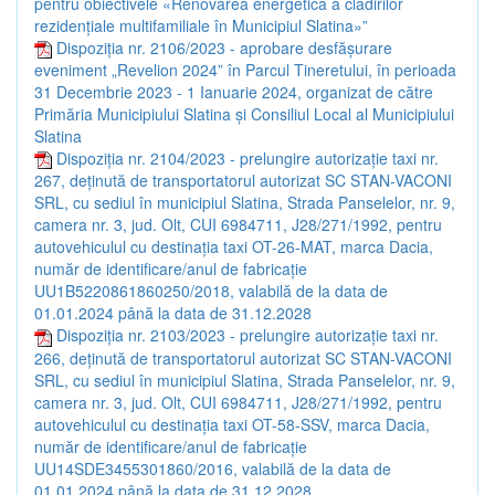
pentru obiectivele «Renovarea energetică a clădirilor
rezidențiale multifamiliale în Municipiul Slatina»”
Dispoziția nr. 2106/2023 - aprobare desfășurare
eveniment „Revelion 2024” în Parcul Tineretului, în perioada
31 Decembrie 2023 - 1 Ianuarie 2024, organizat de către
Primăria Municipiului Slatina și Consiliul Local al Municipiului
Slatina
Dispoziția nr. 2104/2023 - prelungire autorizaţie taxi nr.
267, deținută de transportatorul autorizat SC STAN-VACONI
SRL, cu sediul în municipiul Slatina, Strada Panselelor, nr. 9,
camera nr. 3, jud. Olt, CUI 6984711, J28/271/1992, pentru
autovehiculul cu destinația taxi OT-26-MAT, marca Dacia,
număr de identificare/anul de fabricație
UU1B5220861860250/2018, valabilă de la data de
01.01.2024 până la data de 31.12.2028
Dispoziția nr. 2103/2023 - prelungire autorizaţie taxi nr.
266, deținută de transportatorul autorizat SC STAN-VACONI
SRL, cu sediul în municipiul Slatina, Strada Panselelor, nr. 9,
camera nr. 3, jud. Olt, CUI 6984711, J28/271/1992, pentru
autovehiculul cu destinația taxi OT-58-SSV, marca Dacia,
număr de identificare/anul de fabricație
UU14SDE3455301860/2016, valabilă de la data de
01.01.2024 până la data de 31.12.2028