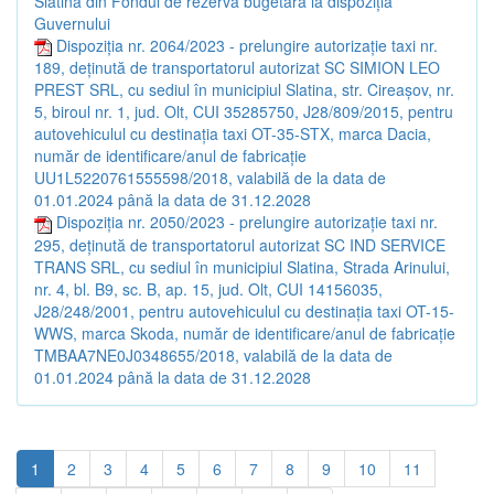
Slatina din Fondul de rezervă bugetară la dispoziția
Guvernului
Dispoziția nr. 2064/2023 - prelungire autorizație taxi nr.
189, deținută de transportatorul autorizat SC SIMION LEO
PREST SRL, cu sediul în municipiul Slatina, str. Cireașov, nr.
5, biroul nr. 1, jud. Olt, CUI 35285750, J28/809/2015, pentru
autovehiculul cu destinația taxi OT-35-STX, marca Dacia,
număr de identificare/anul de fabricație
UU1L5220761555598/2018, valabilă de la data de
01.01.2024 până la data de 31.12.2028
Dispoziția nr. 2050/2023 - prelungire autorizație taxi nr.
295, deținută de transportatorul autorizat SC IND SERVICE
TRANS SRL, cu sediul în municipiul Slatina, Strada Arinului,
nr. 4, bl. B9, sc. B, ap. 15, jud. Olt, CUI 14156035,
J28/248/2001, pentru autovehiculul cu destinația taxi OT-15-
WWS, marca Skoda, număr de identificare/anul de fabricație
TMBAA7NE0J0348655/2018, valabilă de la data de
01.01.2024 până la data de 31.12.2028
1
2
3
4
5
6
7
8
9
10
11