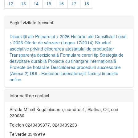
12
13
14
15
16
17
18
Pagini vizitate frecvent
Dispoziţii ale Primarului > 2026
Hotărâri ale Consiliului Local
> 2026
Oferte de vânzare (Legea 17/2014)
Structuri
asociative privind eliberarea atestatului de producător
Transparenţa decizională
Formulare cereri tip
Strategia de
dezvoltare durabilă
Proiecte cu finanţare internaţională
Proiecte de hotărâre
Deschiderea procedurii succesorale
(Anexa 2)
DDI - Executori judecătorești
Taxe şi impozite
online
Informaţii de contact
Strada Mihail Kogălniceanu, numărul 1, Slatina, Olt, cod
230080
Telefon 0249439377, 0249439233
Telverde 0349919