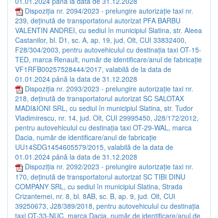
01.01.2024 până la data de 31.12.2028
Dispoziția nr. 2094/2023 - prelungire autorizație taxi nr.
239, deținută de transportatorul autorizat PFA BARBU
VALENTIN ANDREI, cu sediul în municipiul Slatina, str. Aleea
Castanilor, bl. D1, sc. A, ap. 19, jud. Olt, CUI 33832400,
F28/304/2003, pentru autovehiculul cu destinația taxi OT-15-
TED, marca Renault, număr de identificare/anul de fabricație
VF1RFB00257528444/2017, valabilă de la data de
01.01.2024 până la data de 31.12.2028
Dispoziția nr. 2093/2023 - prelungire autorizație taxi nr.
218, deținută de transportatorul autorizat SC SALOTAX
MADI&IONI SRL, cu sediul în municipiul Slatina, str. Tudor
Vladimirescu, nr. 14, jud. Olt, CUI 29995450, J28/172/2012,
pentru autovehiculul cu destinația taxi OT-29-WAL, marca
Dacia, număr de identificare/anul de fabricație
UU14SDG1454605579/2015, valabilă de la data de
01.01.2024 până la data de 31.12.2028
Dispoziția nr. 2092/2023 - prelungire autorizație taxi nr.
170, deținută de transportatorul autorizat SC TIBI DINU
COMPANY SRL, cu sediul în municipiul Slatina, Strada
Crizantemei, nr. 8, bl. 8AB, sc. B, ap. 9, jud. Olt, CUI
39250673, J28/389/2018, pentru autovehiculul cu destinația
taxi OT-33-NUC, marca Dacia, număr de identificare/anul de