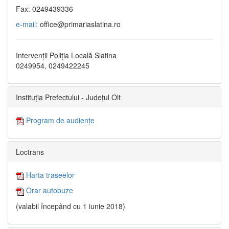
Fax: 0249439336
e-mail:
office@primariaslatina.ro
Intervenții Poliția Locală Slatina
0249954, 0249422245
Instituția Prefectului - Județul Olt
Program de audiențe
Loctrans
Harta traseelor
Orar autobuze
(valabil începând cu 1 iunie 2018)