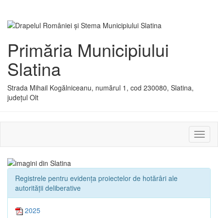
Primăria Municipiului
Slatina
Strada Mihail Kogălniceanu, numărul 1, cod 230080, Slatina,
județul Olt
Activ
sau
dezac
meniu
Registrele pentru evidența proiectelor de hotărâri ale
autorității deliberative
2025