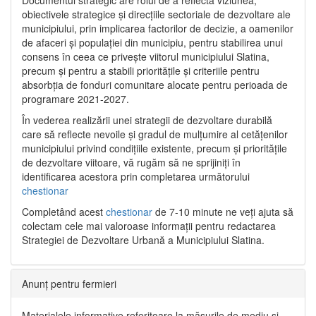
Documentul strategic are rolul de a reflecta viziunea,
obiectivele strategice și direcțiile sectoriale de dezvoltare ale
municipiului, prin implicarea factorilor de decizie, a oamenilor
de afaceri și populației din municipiu, pentru stabilirea unui
consens în ceea ce privește viitorul municipiului Slatina,
precum și pentru a stabili prioritățile și criteriile pentru
absorbția de fonduri comunitare alocate pentru perioada de
programare 2021-2027.
În vederea realizării unei strategii de dezvoltare durabilă
care să reflecte nevoile și gradul de mulțumire al cetățenilor
municipiului privind condițiile existente, precum și prioritățile
de dezvoltare viitoare, vă rugăm să ne sprijiniți în
identificarea acestora prin completarea următorului
chestionar
Completând acest
chestionar
de 7-10 minute ne veți ajuta să
colectam cele mai valoroase informații pentru redactarea
Strategiei de Dezvoltare Urbană a Municipiului Slatina.
Anunț pentru fermieri
Materialele informative referitoare la măsurile de mediu și