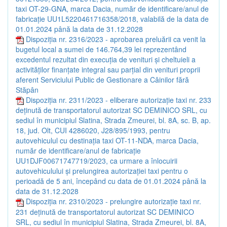
taxi OT-29-GNA, marca Dacia, număr de identificare/anul de
fabricație UU1L5220461716358/2018, valabilă de la data de
01.01.2024 până la data de 31.12.2028
Dispoziția nr. 2316/2023 - aprobarea preluării ca venit la
bugetul local a sumei de 146.764,39 lei reprezentând
excedentul rezultat din execuția de venituri și cheltuieli a
activităților finanțate integral sau parțial din venituri proprii
aferent Serviciului Public de Gestionare a Câinilor fără
Stăpân
Dispoziția nr. 2311/2023 - eliberare autorizație taxi nr. 233
deținută de transportatorul autorizat SC DEMINICO SRL, cu
sediul în municipiul Slatina, Strada Zmeurei, bl. 8A, sc. B, ap.
18, jud. Olt, CUI 4286020, J28/895/1993, pentru
autovehiculul cu destinația taxi OT-11-NDA, marca Dacia,
număr de identificare/anul de fabricație
UU1DJF00671747719/2023, ca urmare a înlocuirii
autovehiculului și prelungirea autorizației taxi pentru o
perioadă de 5 ani, începând cu data de 01.01.2024 până la
data de 31.12.2028
Dispoziția nr. 2310/2023 - prelungire autorizație taxi nr.
231 deținută de transportatorul autorizat SC DEMINICO
SRL, cu sediul în municipiul Slatina, Strada Zmeurei, bl. 8A,