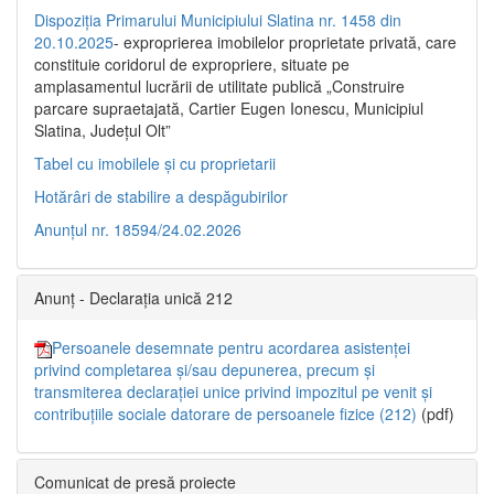
Dispoziția Primarului Municipiului Slatina nr. 1458 din
20.10.2025
- exproprierea imobilelor proprietate privată, care
constituie coridorul de expropriere, situate pe
amplasamentul lucrării de utilitate publică „Construire
parcare supraetajată, Cartier Eugen Ionescu, Municipiul
Slatina, Județul Olt”
Tabel cu imobilele și cu proprietarii
Hotărâri de stabilire a despăgubirilor
Anunțul nr. 18594/24.02.2026
Anunț - Declarația unică 212
Persoanele desemnate pentru acordarea asistenței
privind completarea și/sau depunerea, precum și
transmiterea declarației unice privind impozitul pe venit și
contribuțiile sociale datorare de persoanele fizice (212)
(pdf)
Comunicat de presă proiecte