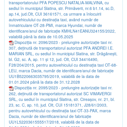
transportatorului PFA POPESCU NATALIA-MALVINA, cu
sediul în municipiul Slatina, str. Primăverii, nr.6 b1.14, sc.D,
ap.14, jud.Olt, CUI 36161571, ca urmare a înlocuirii
autovehiculului cu destinaţia taxi, având număr de
înmatriculare OT-28-PMI, marca Hyundai, număr de
identificare/anul de fabricație KMHLN41EANU324155/2022,
valabilă până la data de 10.05.2025
Dispoziția nr. 2096/2023 - prelungire autorizație taxi nr.
307, deținută de transportatorul autorizat PFA ANDREI I.E.
MARIAN SRL, cu sediul în municipiul Slatina, str. Drăgănești,
bl. G2, sc. A, ap. 11 și 12, jud. Olt, CUI 34416490,
F28/204/2015, pentru autovehiculul cu destinația taxi OT-68-
LEU, marca Dacia, număr de identificare/anul de fabricație
UU1B5220663035795/2019, valabilă de la data de
01.01.2024 până la data de 31.12.2028
Dispoziția nr. 2095/2023 - prelungire autorizație taxi nr.
262, deținută de transportatorul autorizat SC VIMAVERGI
SRL, cu sediul în municipiul Slatina, str. Cireașov, nr. 21, bl.
23, sc. C, ap. 10, jud. Olt, CUI 15181371, J28/61/2003,
pentru autovehiculul cu destinația taxi OT-33-PAX, marca
Dacia, număr de identificare/anul de fabricație
UU1L5220361555517/2018, valabilă de la data de