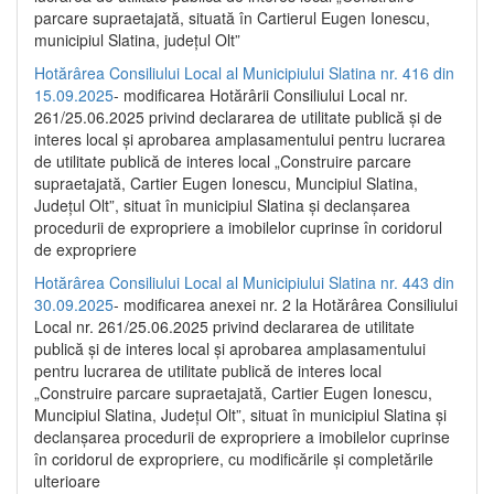
parcare supraetajată, situată în Cartierul Eugen Ionescu,
municipiul Slatina, județul Olt”
Hotărârea Consiliului Local al Municipiului Slatina nr. 416 din
15.09.2025
- modificarea Hotărârii Consiliului Local nr.
261/25.06.2025 privind declararea de utilitate publică și de
interes local și aprobarea amplasamentului pentru lucrarea
de utilitate publică de interes local „Construire parcare
supraetajată, Cartier Eugen Ionescu, Muncipiul Slatina,
Județul Olt”, situat în municipiul Slatina și declanșarea
procedurii de expropriere a imobilelor cuprinse în coridorul
de expropriere
Hotărârea Consiliului Local al Municipiului Slatina nr. 443 din
30.09.2025
- modificarea anexei nr. 2 la Hotărârea Consiliului
Local nr. 261/25.06.2025 privind declararea de utilitate
publică şi de interes local şi aprobarea amplasamentului
pentru lucrarea de utilitate publică de interes local
„Construire parcare supraetajată, Cartier Eugen Ionescu,
Muncipiul Slatina, Judeţul Olt”, situat în municipiul Slatina şi
declanşarea procedurii de expropriere a imobilelor cuprinse
în coridorul de expropriere, cu modificările şi completările
ulterioare