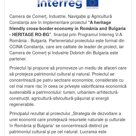
Camera de Comerț, Industrie, Navigație și Agricultură
Constanța are în implementare proiectul
“A heritage
friendly cross-border economy in România and Bulgaria
- HERITAGE RO-BG”
, finanțat prin Programul Interreg V-A
România - Bulgaria. Parteneriatul proiectului este format din
CCINA Constanța, care are calitate de leader de proiect, iar
Camera de Comerț și Industrie Dobrich din Bulgaria este
partener.
Proiectul își propune să promoveze un mediu de afaceri care
să protejeze patrimoniul cultural și natural. Proiectul se
concentrează pe patru sectoare economice, considerate cu
cel mai mare risc în ceea ce privește valorificarea economică
sustenabilă a patrimoniului: turism, urbanism-arhitectură-
construcții, agricultură-silvicultură-pășunat și energii
regenerabile.
Principalul rezultat al proiectului „Strategia de dezvoltare a
unei economii care protejează resursele naturale și culturale
în România și Bulgaria” se concentrează distinct pe
patrimoniul cultural și pe cel natural. Lucrarea este