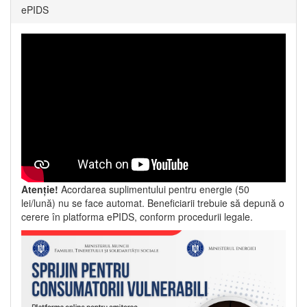
ePIDS
Atenție!
Acordarea suplimentului pentru energie (50
lei/lună) nu se face automat. Beneficiarii trebuie să depună o
cerere în platforma ePIDS, conform procedurii legale.