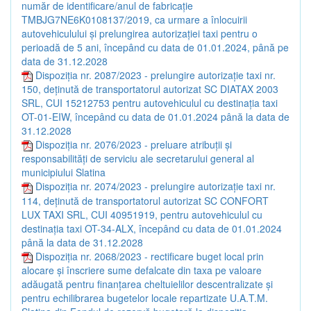
număr de identificare/anul de fabricație
TMBJG7NE6K0108137/2019, ca urmare a înlocuirii
autovehiculului și prelungirea autorizației taxi pentru o
perioadă de 5 ani, începând cu data de 01.01.2024, până pe
data de 31.12.2028
Dispoziția nr. 2087/2023 - prelungire autorizație taxi nr.
150, deținută de transportatorul autorizat SC DIATAX 2003
SRL, CUI 15212753 pentru autovehiculul cu destinația taxi
OT-01-EIW, începând cu data de 01.01.2024 până la data de
31.12.2028
Dispoziția nr. 2076/2023 - preluare atribuții și
responsabilități de serviciu ale secretarului general al
municipiului Slatina
Dispoziția nr. 2074/2023 - prelungire autorizație taxi nr.
114, deținută de transportatorul autorizat SC CONFORT
LUX TAXI SRL, CUI 40951919, pentru autovehiculul cu
destinația taxi OT-34-ALX, începând cu data de 01.01.2024
până la data de 31.12.2028
Dispoziția nr. 2068/2023 - rectificare buget local prin
alocare și înscriere sume defalcate din taxa pe valoare
adăugată pentru finanțarea cheltuielilor descentralizate și
pentru echilibrarea bugetelor locale repartizate U.A.T.M.