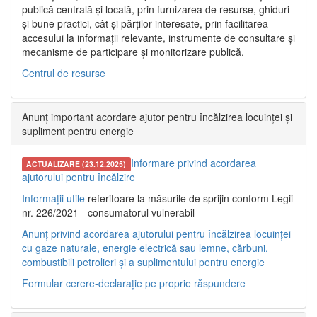
publică centrală și locală, prin furnizarea de resurse, ghiduri
și bune practici, cât și părților interesate, prin facilitarea
accesului la informații relevante, instrumente de consultare și
mecanisme de participare și monitorizare publică.
Centrul de resurse
Anunț important acordare ajutor pentru încălzirea locuinței și
supliment pentru energie
Informare privind acordarea
ACTUALIZARE (23.12.2025)
ajutorului pentru încălzire
Informații utile
referitoare la măsurile de sprijin conform Legii
nr. 226/2021 - consumatorul vulnerabil
Anunț privind acordarea ajutorului pentru încălzirea locuinței
cu gaze naturale, energie electrică sau lemne, cărbuni,
combustibili petrolieri și a suplimentului pentru energie
Formular cerere-declarație pe proprie răspundere