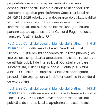
proprietate sau a altor drepturi reale și acordarea
despăgubirilor pentru imobilele cuprinse în coridorul de
expropriere aprobat prin Hotărârea Consiliului Local nr.
261/25.06.2025 referitoare la declararea de utilitate publică
și de interes local și aprobarea amplasamentului pentru
lucrarea de utilitate publică de interes local „Construire
parcare supraetajată, situată în Cartierul Eugen Ionescu,
municipiul Slatina, județul Olt”
Hotărârea Consiliului Local al Municipiului Slatina nr. 416 din
15.09.2025
- modificarea Hotărârii Consiliului Local nr.
261/25.06.2025 privind declararea de utilitate publică și de
interes local și aprobarea amplasamentului pentru lucrarea
de utilitate publică de interes local „Construire parcare
supraetajată, Cartier Eugen Ionescu, Muncipiul Slatina,
Județul Olt”, situat în municipiul Slatina și declanșarea
procedurii de expropriere a imobilelor cuprinse în coridorul
de expropriere
Hotărârea Consiliului Local al Municipiului Slatina nr. 443 din
30.09.2025
- modificarea anexei nr. 2 la Hotărârea Consiliului
Local nr. 261/25.06.2025 privind declararea de utilitate
publică şi de interes local şi aprobarea amplasamentului