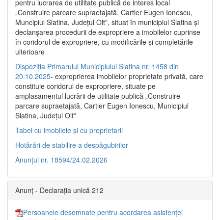
pentru lucrarea de utilitate publică de interes local
„Construire parcare supraetajată, Cartier Eugen Ionescu,
Muncipiul Slatina, Judeţul Olt”, situat în municipiul Slatina şi
declanşarea procedurii de expropriere a imobilelor cuprinse
în coridorul de expropriere, cu modificările şi completările
ulterioare
Dispoziția Primarului Municipiului Slatina nr. 1458 din
20.10.2025
- exproprierea imobilelor proprietate privată, care
constituie coridorul de expropriere, situate pe
amplasamentul lucrării de utilitate publică „Construire
parcare supraetajată, Cartier Eugen Ionescu, Municipiul
Slatina, Județul Olt”
Tabel cu imobilele și cu proprietarii
Hotărâri de stabilire a despăgubirilor
Anunțul nr. 18594/24.02.2026
Anunț - Declarația unică 212
Persoanele desemnate pentru acordarea asistenței