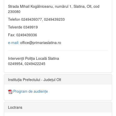
Strada Mihail Kogălniceanu, numărul 1, Slatina, Olt, cod
230080
Telefon 0249439377, 0249439233
Telverde 0349919
Fax: 0249439336
e-mail:
office@primariaslatina.ro
Intervenții Poliția Locală Slatina
0249954, 0249422245
Instituția Prefectului - Județul Olt
Program de audiențe
Loctrans