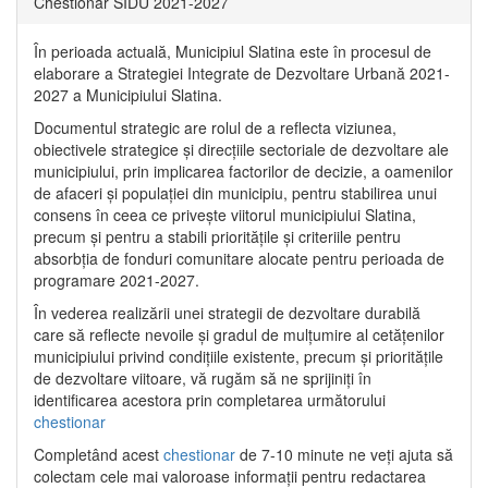
Chestionar SIDU 2021-2027
În perioada actuală, Municipiul Slatina este în procesul de
elaborare a Strategiei Integrate de Dezvoltare Urbană 2021‐
2027 a Municipiului Slatina.
Documentul strategic are rolul de a reflecta viziunea,
obiectivele strategice și direcțiile sectoriale de dezvoltare ale
municipiului, prin implicarea factorilor de decizie, a oamenilor
de afaceri și populației din municipiu, pentru stabilirea unui
consens în ceea ce privește viitorul municipiului Slatina,
precum și pentru a stabili prioritățile și criteriile pentru
absorbția de fonduri comunitare alocate pentru perioada de
programare 2021-2027.
În vederea realizării unei strategii de dezvoltare durabilă
care să reflecte nevoile și gradul de mulțumire al cetățenilor
municipiului privind condițiile existente, precum și prioritățile
de dezvoltare viitoare, vă rugăm să ne sprijiniți în
identificarea acestora prin completarea următorului
chestionar
Completând acest
chestionar
de 7-10 minute ne veți ajuta să
colectam cele mai valoroase informații pentru redactarea