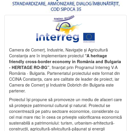
Camera de Comerț, Industrie, Navigație și Agricultură
Constanța are în implementare proiectul
“A heritage
friendly cross-border economy in România and Bulgaria
- HERITAGE RO-BG”
, finanțat prin Programul Interreg V-A
România - Bulgaria. Parteneriatul proiectului este format din
CCINA Constanța, care are calitate de leader de proiect, iar
Camera de Comerț și Industrie Dobrich din Bulgaria este
partener.
Proiectul își propune să promoveze un mediu de afaceri care
să protejeze patrimoniul cultural și natural. Proiectul se
concentrează pe patru sectoare economice, considerate cu
cel mai mare risc în ceea ce privește valorificarea economică
sustenabilă a patrimoniului: turism, urbanism-arhitectură-
construcții, agricultură-silvicultură-pășunat și energii