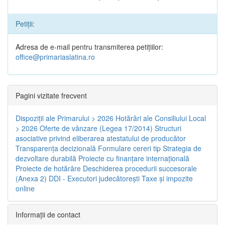
Petiții:
Adresa de e-mail pentru transmiterea petițiilor:
office@primariaslatina.ro
Pagini vizitate frecvent
Dispoziţii ale Primarului > 2026
Hotărâri ale Consiliului Local
> 2026
Oferte de vânzare (Legea 17/2014)
Structuri
asociative privind eliberarea atestatului de producător
Transparenţa decizională
Formulare cereri tip
Strategia de
dezvoltare durabilă
Proiecte cu finanţare internaţională
Proiecte de hotărâre
Deschiderea procedurii succesorale
(Anexa 2)
DDI - Executori judecătorești
Taxe şi impozite
online
Informaţii de contact