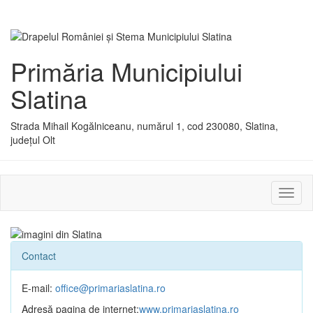
Primăria Municipiului
Slatina
Strada Mihail Kogălniceanu, numărul 1, cod 230080, Slatina,
județul Olt
Activ
sau
dezac
meniu
Contact
E-mail:
office@primariaslatina.ro
Adresă pagina de internet:
www.primariaslatina.ro