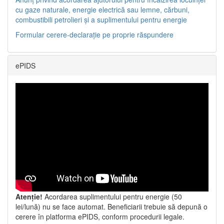
cu gaze naturale, energie electrică sau lemne, cărbuni,
combustibili petrolieri și a suplimentului pentru energie
Formular cerere-declarație pe proprie răspundere
ePIDS
Atenție!
Acordarea suplimentului pentru energie (50
lei/lună) nu se face automat. Beneficiarii trebuie să depună o
cerere în platforma ePIDS, conform procedurii legale.