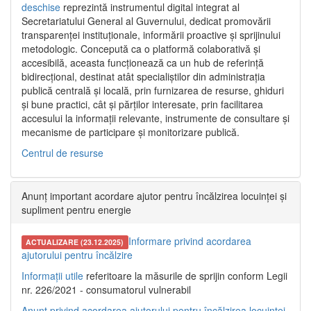
deschise
reprezintă instrumentul digital integrat al
Secretariatului General al Guvernului, dedicat promovării
transparenței instituționale, informării proactive și sprijinului
metodologic. Concepută ca o platformă colaborativă și
accesibilă, aceasta funcționează ca un hub de referință
bidirecțional, destinat atât specialiștilor din administrația
publică centrală și locală, prin furnizarea de resurse, ghiduri
și bune practici, cât și părților interesate, prin facilitarea
accesului la informații relevante, instrumente de consultare și
mecanisme de participare și monitorizare publică.
Centrul de resurse
Anunț important acordare ajutor pentru încălzirea locuinței și
supliment pentru energie
Informare privind acordarea
ACTUALIZARE (23.12.2025)
ajutorului pentru încălzire
Informații utile
referitoare la măsurile de sprijin conform Legii
nr. 226/2021 - consumatorul vulnerabil
Anunț privind acordarea ajutorului pentru încălzirea locuinței